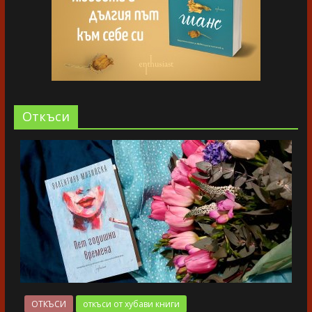
Oткъси
ОТКЪСИ
откъси от хубави книги