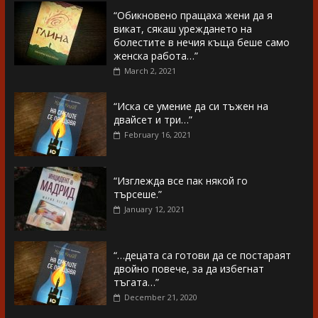
“Обикновено пращаха жени да я
викат, сякаш уреждането на
болестите в нечия къща беше само
женска работа…”
March 2, 2021
“Иска се умение да си тъжен на
двайсет и три…”
February 16, 2021
“Изглежда все пак някой го
търсеше.”
January 12, 2021
“…децата са готови да се постараят
двойно повече, за да избегнат
тъгата…”
December 21, 2020