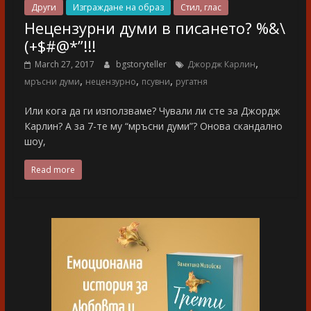
Други
Изграждане на образ
Стил, глас
Нецензурни думи в писането? %&\
(+$#@*”!!!
,
March 27, 2017
bgstoryteller
Джордж Карлин
,
,
,
мръсни думи
нецензурно
псувни
ругатня
Или кога да ги използваме? Чували ли сте за Джордж
Карлин? А за 7-те му “мръсни думи”? Онова скандално
шоу,
Read more