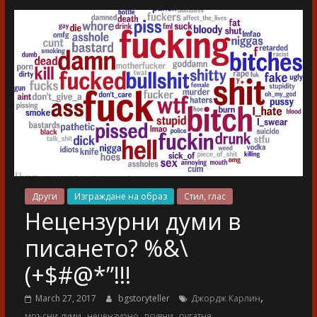
разказ
Други
Изграждане на образ
Стил, глас
Нецензурни думи в
писането? %&\
(+$#@*”!!!
,
March 27, 2017
bgstoryteller
Джордж Карлин
,
,
,
мръсни думи
нецензурно
псувни
ругатня