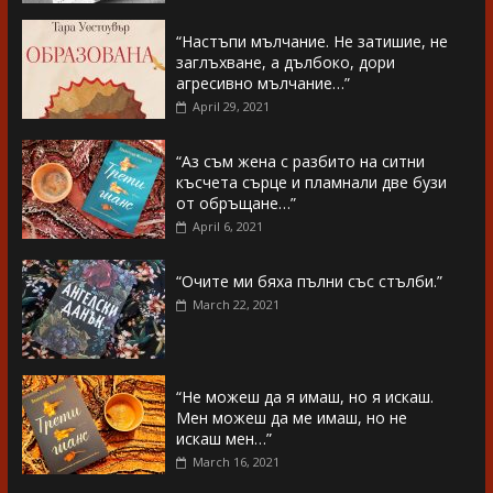
“Настъпи мълчание. Не затишие, не
заглъхване, а дълбоко, дори
агресивно мълчание…”
April 29, 2021
“Аз съм жена с разбито на ситни
късчета сърце и пламнали две бузи
от обръщане…”
April 6, 2021
“Очите ми бяха пълни със стълби.”
March 22, 2021
“Не можеш да я имаш, но я искаш.
Мен можеш да ме имаш, но не
искаш мен…”
March 16, 2021