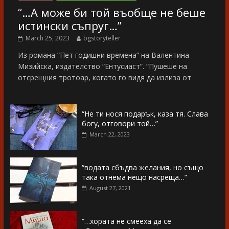
“…А може би той въобще не беше
истински съпруг…”
March 25, 2023
bgstoryteller
Из романа “Пет годишни времена” на Валентина
Мизийска, издателство “Ентусиаст”. “Пушеше на
отсрещния тротоар, когато го видя да излиза от
“Не ти нося подарък, каза тя. Слава
богу, отговори той…”
March 22, 2023
“водата сбъдва желания, но също
така отнема нещо насреща…”
August 27, 2021
“…хората не смееха да се