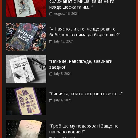
сближават с Миша, за да не ги
изяде шефката им…”
August 16, 2021
“– Наясно ли сте, че ще родите
бебе, което няма да бъде ваше?”
July 13, 2021
“Някъде, навсякъде, завинаги
заедно!”
July 5, 2021
“Линията, която свързва всичко…”
July 4, 2021
“Гроб ще му подаряват! Защо не
направо ковчег!”