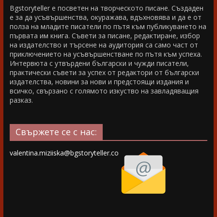
Bgstoryteller е посветен на творческото писане. Създаден
е за да усъвършенства, окуражава, вдъхновява и да е от
полза на младите писатели по пътя към публикуването на
първата им книга. Съвети за писане, редактиране, избор
на издателство и търсене на аудитория са само част от
приключението на усъвършенстване по пътя към успеха.
Интервюта с утвърдени български и чужди писатели,
практически съвети за успех от редактори от български
издателства, новини за нови и предстоящи издания и
всичко, свързано с голямото изкуство на завладяващия
разказ.
Свържете се с нас:
valentina.miziiska@bgstoryteller.co