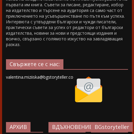
първата им книга. Съвети за писане, редактиране, избор
на издателство и търсене на аудитория са само част от
приключението на усъвършенстване по пътя към успеха.
Интервюта с утвърдени български и чужди писатели,
практически съвети за успех от редактори от български
издателства, новини за нови и предстоящи издания и
всичко, свързано с голямото изкуство на завладяващия
разказ.
Свържете се с нас:
valentina.miziiska@bgstoryteller.co
АРХИВ
ВДЪХНОВЕНИЕ…
BGstoryteller