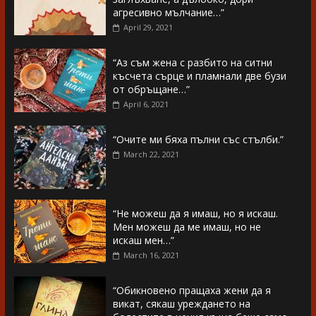
агресивно мълчание…”
April 29, 2021
“Аз съм жена с разбито на ситни
късчета сърце и пламнали две бузи
от обръщане…”
April 6, 2021
“Очите ми бяха пълни със стълби.”
March 22, 2021
“Не можеш да я имаш, но я искаш.
Мен можеш да ме имаш, но не
искаш мен…”
March 16, 2021
“Обикновено пращаха жени да я
викат, сякаш уреждането на