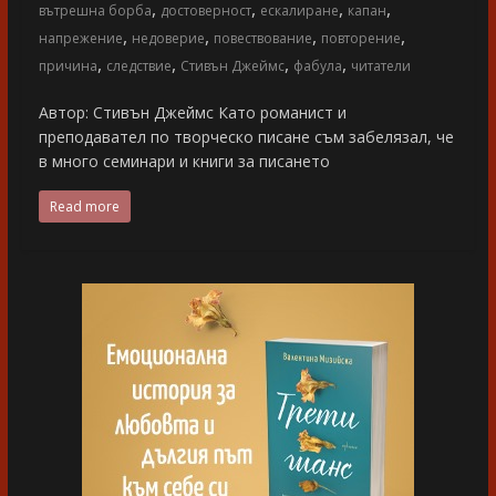
,
,
,
,
вътрешна борба
достоверност
ескалиране
капан
,
,
,
,
напрежение
недоверие
повествование
повторение
,
,
,
,
причина
следствие
Стивън Джеймс
фабула
читатели
Автор: Стивън Джеймс Като романист и
преподавател по творческо писане съм забелязал, че
в много семинари и книги за писането
Read more