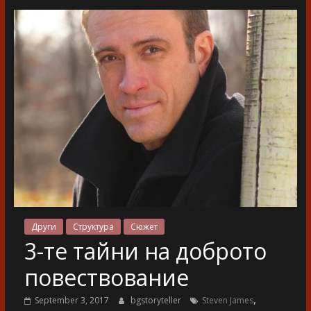
разказ
Други
Структура
Сюжет
3-те тайни на доброто
повествование
,
September 3, 2017
bgstoryteller
Steven James