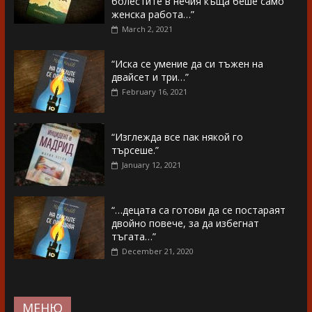
болестите в нечия къща беше само
женска работа…”
March 2, 2021
“Иска се умение да си тъжен на
двайсет и три…”
February 16, 2021
“Изглежда все пак някой го
търсеше.”
January 12, 2021
“…децата са готови да се постараят
двойно повече, за да избегнат
тъгата…”
December 21, 2020
МЕНЮ