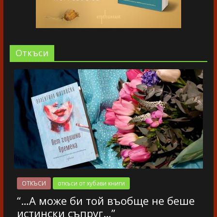
Oткъси
ОТКЪСИ
откъси от хубави книги
“…А може би той въобще не беше
истински съпруг…”