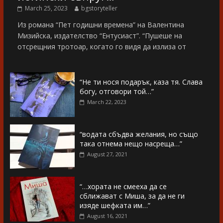
March 25, 2023
bgstoryteller
Из романа “Пет годишни времена” на Валентина
Мизийска, издателство “Ентусиаст”. “Пушеше на
отсрещния тротоар, когато го видя да излиза от
“Не ти нося подарък, каза тя. Слава
богу, отговори той…”
March 22, 2023
“водата сбъдва желания, но също
така отнема нещо насреща…”
August 27, 2021
“…хората не смееха да се
сближават с Миша, за да не ги
изяде шефката им…”
August 16, 2021