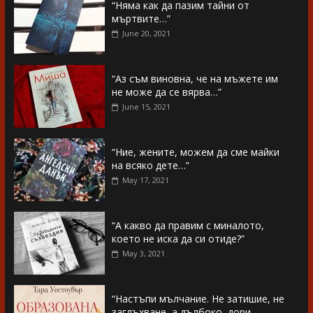
“Няма как да пазим тайни от
мъртвите…”
June 20, 2021
“Аз съм виновна, че на мъжете им
не може да се вярва…”
June 15, 2021
“Ние, жените, можем да сме майки
на всяко дете…”
May 17, 2021
“А какво да правим с миналото,
което не иска да си отиде?”
May 3, 2021
“Настъпи мълчание. Не затишие, не
заглъхване, а дълбоко, дори