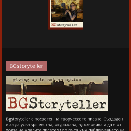
BGstoryteller
Bgstoryteller е посветен на творческото писане. Създаден
е за да усъвършенства, окуражава, вдъхновява и да е от
полза на младите писатели по пътя към публикуването на