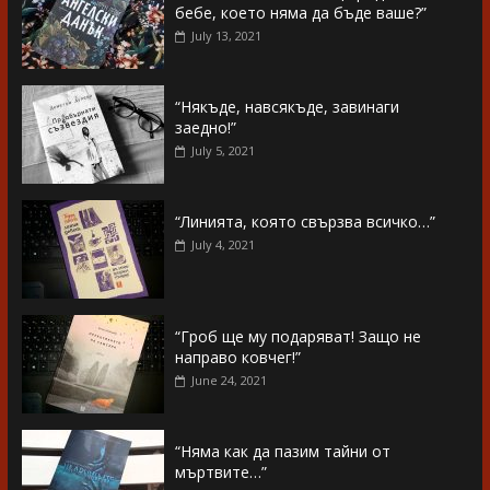
бебе, което няма да бъде ваше?”
July 13, 2021
“Някъде, навсякъде, завинаги
заедно!”
July 5, 2021
“Линията, която свързва всичко…”
July 4, 2021
“Гроб ще му подаряват! Защо не
направо ковчег!”
June 24, 2021
“Няма как да пазим тайни от
мъртвите…”