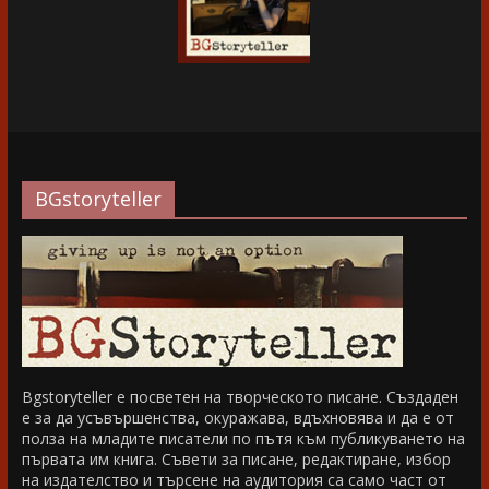
BGstoryteller
Bgstoryteller е посветен на творческото писане. Създаден
е за да усъвършенства, окуражава, вдъхновява и да е от
полза на младите писатели по пътя към публикуването на
първата им книга. Съвети за писане, редактиране, избор
на издателство и търсене на аудитория са само част от