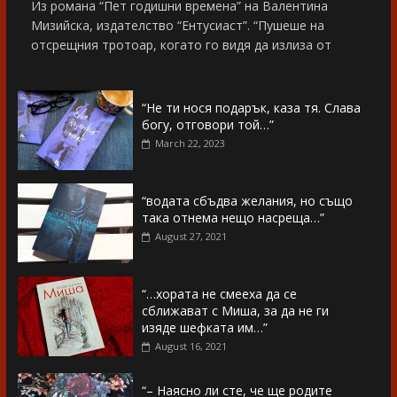
Из романа “Пет годишни времена” на Валентина
Мизийска, издателство “Ентусиаст”. “Пушеше на
отсрещния тротоар, когато го видя да излиза от
“Не ти нося подарък, каза тя. Слава
богу, отговори той…”
March 22, 2023
“водата сбъдва желания, но също
така отнема нещо насреща…”
August 27, 2021
“…хората не смееха да се
сближават с Миша, за да не ги
изяде шефката им…”
August 16, 2021
“– Наясно ли сте, че ще родите