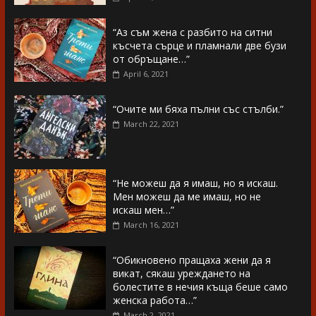
“Аз съм жена с разбито на ситни
късчета сърце и пламнали две бузи
от обръщане…”
April 6, 2021
“Очите ми бяха пълни със стълби.”
March 22, 2021
“Не можеш да я имаш, но я искаш.
Мен можеш да ме имаш, но не
искаш мен…”
March 16, 2021
“Обикновено пращаха жени да я
викат, сякаш уреждането на
болестите в нечия къща беше само
женска работа…”
March 2, 2021