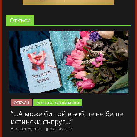
Oткъси
ОТКЪСИ
откъси от хубави книги
“…А може би той въобще не беше
истински съпруг…”
March 25, 2023
bgstoryteller