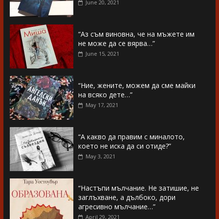
June 20, 2021
“Аз съм виновна, че на мъжете им
не може да се вярва…”
June 15, 2021
“Ние, жените, можем да сме майки
на всяко дете…”
May 17, 2021
“А какво да правим с миналото,
което не иска да си отиде?”
May 3, 2021
“Настъпи мълчание. Не затишие, не
заглъхване, а дълбоко, дори
агресивно мълчание…”
April 29, 2021