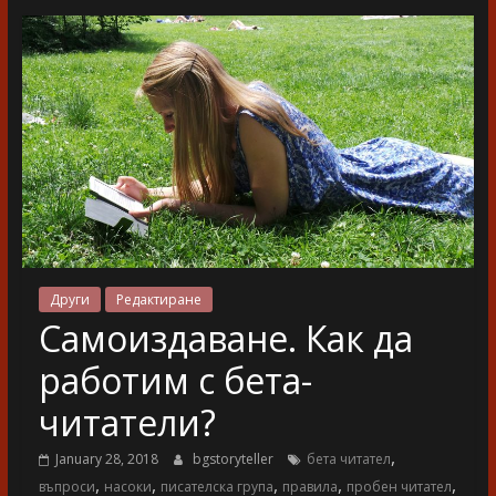
разказ
Други
Редактиране
Самоиздаване. Как да
работим с бета-
читатели?
,
January 28, 2018
bgstoryteller
бета читател
,
,
,
,
,
въпроси
насоки
писателска група
правила
пробен читател