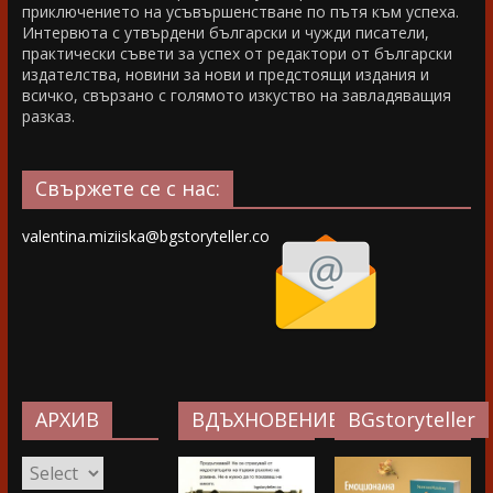
приключението на усъвършенстване по пътя към успеха.
Интервюта с утвърдени български и чужди писатели,
практически съвети за успех от редактори от български
издателства, новини за нови и предстоящи издания и
всичко, свързано с голямото изкуство на завладяващия
разказ.
Свържете се с нас:
valentina.miziiska@bgstoryteller.co
АРХИВ
ВДЪХНОВЕНИЕ…
BGstoryteller
АРХИВ