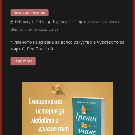
разказ
Великите говорят
,
,
February 1, 2018
bgstoryteller
изискване
изкуство
,
,
Лев Толстой
мярка
цитат
“Главното изискване за всяко изкуство е чувството за
мярка”, Лев Толстой
Read more