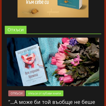
Oткъси
ОТКЪСИ
откъси от хубави книги
“…А може би той въобще не беше