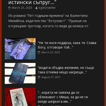
истински съпруг…”
March 25, 2023
bgstoryteller
Из романа “Пет годишни времена” на Валентина
Мизийска, издателство “Ентусиаст”. “Пушеше на
отсрещния тротоар, когато го видя да излиза от
“Не ти нося подарък, каза тя. Слава
богу, отговори той…”
March 22, 2023
“водата сбъдва желания, но също
така отнема нещо насреща…”
August 27, 2021
“…хората не смееха да се
сближават с Миша, за да не ги
изяде шефката им…”