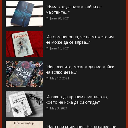
“Няма как да пазим тайни от
мъртвите…”
June 20, 2021
“Аз съм виновна, че на мъжете им
не може да се вярва…”
June 15, 2021
“Ние, жените, можем да сме майки
на всяко дете…”
May 17, 2021
“А какво да правим с миналото,
което не иска да си отиде?”
May 3, 2021
“Настъпи мълчание. Не затишие, не