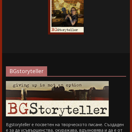
BGstoryteller
Bgstoryteller е посветен на творческото писане. Създаден
е за да усъвършенства, окуражава, вдъхновява и да е от