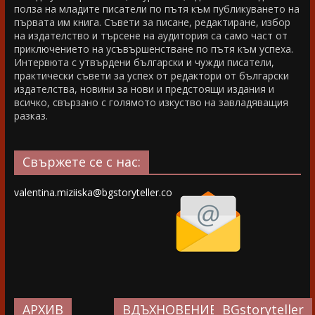
полза на младите писатели по пътя към публикуването на
първата им книга. Съвети за писане, редактиране, избор
на издателство и търсене на аудитория са само част от
приключението на усъвършенстване по пътя към успеха.
Интервюта с утвърдени български и чужди писатели,
практически съвети за успех от редактори от български
издателства, новини за нови и предстоящи издания и
всичко, свързано с голямото изкуство на завладяващия
разказ.
Свържете се с нас:
valentina.miziiska@bgstoryteller.co
АРХИВ
ВДЪХНОВЕНИЕ…
BGstoryteller