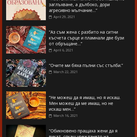
заглъхване, а дълбоко, дори
агресивно мълчание…”
April 29, 2021
“Аз съм жена с разбито на ситни
късчета сърце и пламнали две бузи
от обръщане…”
April 6, 2021
“Очите ми бяха пълни със стълби.”
March 22, 2021
“Не можеш да я имаш, но я искаш.
Мен можеш да ме имаш, но не
искаш мен…”
March 16, 2021
“Обикновено пращаха жени да я
викат, сякаш уреждането на