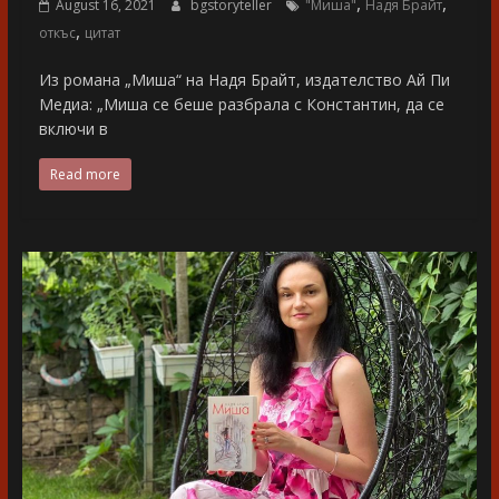
,
,
August 16, 2021
bgstoryteller
"Миша"
Надя Брайт
,
откъс
цитат
Из романа „Миша“ на Надя Брайт, издателство Ай Пи
Медиа: „Миша се беше разбрала с Константин, да се
включи в
Read more