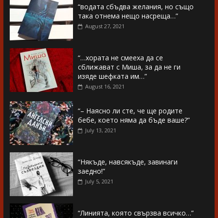
“водата сбъдва желания, но също
така отнема нещо насреща…”
August 27, 2021
“…хората не смееха да се
сближават с Миша, за да не ги
изяде шефката им…”
August 16, 2021
“– Наясно ли сте, че ще родите
бебе, което няма да бъде ваше?”
July 13, 2021
“Някъде, навсякъде, завинаги
заедно!”
July 5, 2021
“Линията, която свързва всичко…”