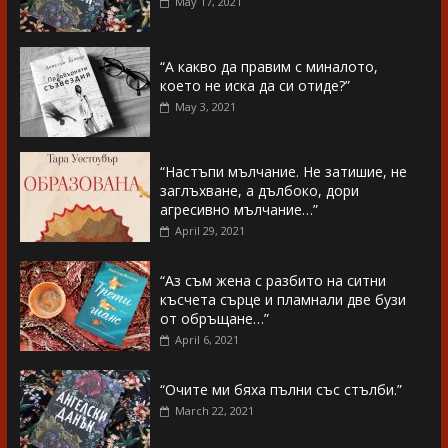
May 17, 2021
“А какво да правим с миналото,
което не иска да си отиде?”
May 3, 2021
“Настъпи мълчание. Не затишие, не
заглъхване, а дълбоко, дори
агресивно мълчание…”
April 29, 2021
“Аз съм жена с разбито на ситни
късчета сърце и пламнали две бузи
от обръщане…”
April 6, 2021
“Очите ми бяха пълни със стълби.”
March 22, 2021