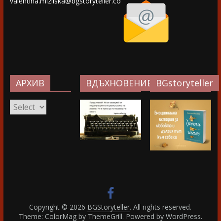
valentina.miziiska@bgstoryteller.co
АРХИВ
ВДЪХНОВЕНИЕ…
BGstoryteller
АРХИВ
Copyright © 2026
BGStoryteller
. All rights reserved.
Theme: ColorMag by
ThemeGrill
. Powered by
WordPress
.