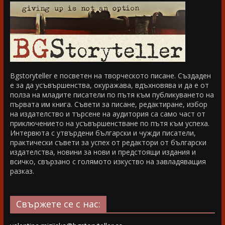
Bgstoryteller е посветен на творческото писане. Създаден
е за да усъвършенства, окуражава, вдъхновява и да е от
полза на младите писатели по пътя към публикуването на
първата им книга. Съвети за писане, редактиране, избор
на издателство и търсене на аудитория са само част от
приключението на усъвършенстване по пътя към успеха.
Интервюта с утвърдени български и чужди писатели,
практически съвети за успех от редактори от български
издателства, новини за нови и предстоящи издания и
всичко, свързано с голямото изкуство на завладяващия
разказ.
Свържете се с нас: