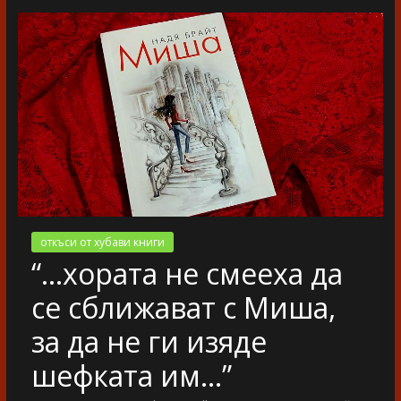
разказ
откъси от хубави книги
“…хората не смееха да
се сближават с Миша,
за да не ги изяде
шефката им…”