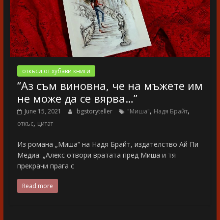
откъси от хубави книги
“Аз съм виновна, че на мъжете им
не може да се вярва…”
,
,
June 15, 2021
bgstoryteller
"Миша"
Надя Брайт
,
откъс
цитат
Из романа „Миша“ на Надя Брайт, издателство Ай Пи
Медиа: „Алекс отвори вратата пред Миша и тя
прекрачи прага с
Read more