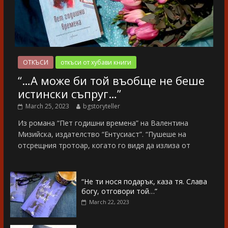
ОТКЪСИ
откъси от хубави книги
“…А може би той въобще не беше
истински съпруг…”
March 25, 2023
bgstoryteller
Из романа “Пет годишни времена” на Валентина
Мизийска, издателство “Ентусиаст”. “Пушеше на
отсрещния тротоар, когато го видя да излиза от
“Не ти нося подарък, каза тя. Слава
богу, отговори той…”
March 22, 2023