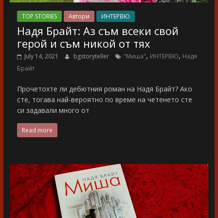
TOP STORIES
Автори
ИНТЕРВЮ
Надя Брайт: Аз съм всеки свой
герой и съм никой от тях
,
,
July 14, 2021
bgstoryteller
"Миша"
ИНТЕРВЮ
Надя
Брайт
Прочетохте ли дебютния роман на Надя Брайт? Ако
сте, тогава най-вероятно по време на четенето сте
си задавали много от
Read more