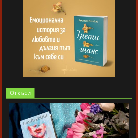
Oткъси