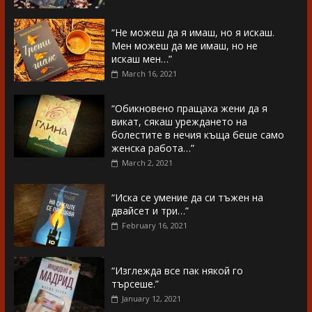
“Не можеш да я имаш, но я искаш.
Мен можеш да ме имаш, но не
искаш мен…”
March 16, 2021
“Обикновено пращаха жени да я
викат, сякаш уреждането на
болестите в нечия къща беше само
женска работа…”
March 2, 2021
“Иска се умение да си тъжен на
двайсет и три…”
February 16, 2021
“Изглежда все пак някой го
търсеше.”
January 12, 2021