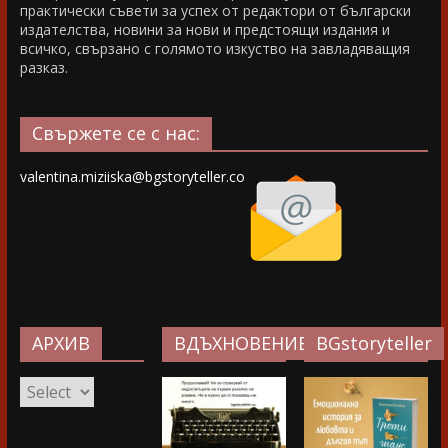
практически съвети за успех от редактори от български
издателства, новини за нови и предстоящи издания и
всичко, свързано с голямото изкуство на завладяващия
разказ.
Свържете се с нас:
valentina.miziiska@bgstoryteller.co
АРХИВ
ВДЪХНОВЕНИЕ…
BGstoryteller
АРХИВ