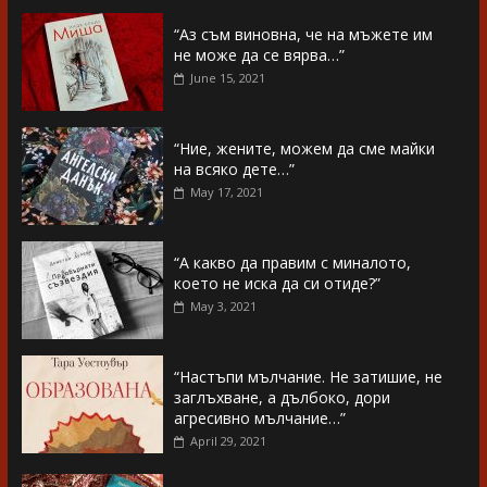
“Аз съм виновна, че на мъжете им
не може да се вярва…”
June 15, 2021
“Ние, жените, можем да сме майки
на всяко дете…”
May 17, 2021
“А какво да правим с миналото,
което не иска да си отиде?”
May 3, 2021
“Настъпи мълчание. Не затишие, не
заглъхване, а дълбоко, дори
агресивно мълчание…”
April 29, 2021