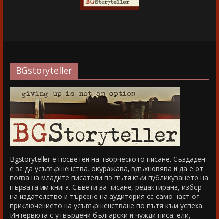
BGstoryteller
Bgstoryteller е посветен на творческото писане. Създаден
е за да усъвършенства, окуражава, вдъхновява и да е от
полза на младите писатели по пътя към публикуването на
първата им книга. Съвети за писане, редактиране, избор
на издателство и търсене на аудитория са само част от
приключението на усъвършенстване по пътя към успеха.
Интервюта с утвърдени български и чужди писатели,