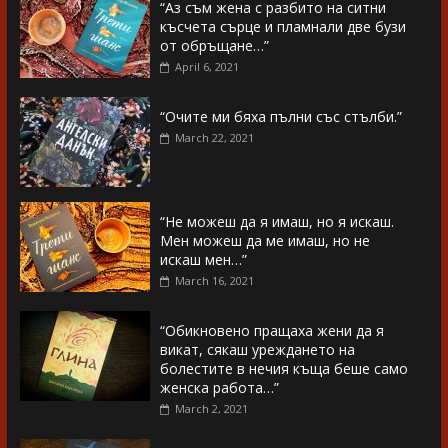
“Аз съм жена с разбито на ситни
късчета сърце и пламнали две бузи
от обръщане…”
April 6, 2021
“Очите ми бяха пълни със стълби.”
March 22, 2021
“Не можеш да я имаш, но я искаш.
Мен можеш да ме имаш, но не
искаш мен…”
March 16, 2021
“Обикновено пращаха жени да я
викат, сякаш уреждането на
болестите в нечия къща беше само
женска работа…”
March 2, 2021