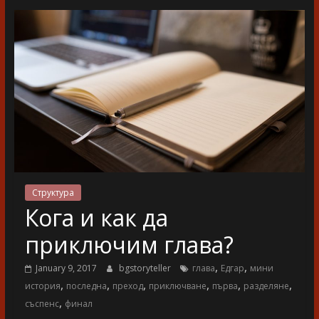
разказ
Структура
Кога и как да
приключим глава?
,
,
January 9, 2017
bgstoryteller
глава
Едгар
мини
,
,
,
,
,
,
история
последна
преход
приключване
първа
разделяне
,
съспенс
финал