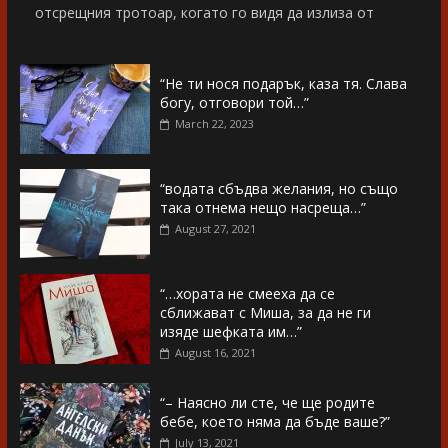
отсрещния тротоар, когато го видя да излиза от
“Не ти нося подарък, каза тя. Слава
богу, отговори той…”
March 22, 2023
“водата сбъдва желания, но също
така отнема нещо насреща…”
August 27, 2021
“…хората не смееха да се
сближават с Миша, за да не ги
изяде шефката им…”
August 16, 2021
“– Наясно ли сте, че ще родите
бебе, което няма да бъде ваше?”
July 13, 2021