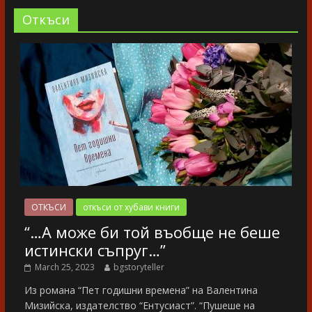
Oткъси
ОТКЪСИ
откъси от хубави книги
“…А може би той въобще не беше
истински съпруг…”
March 25, 2023
bgstoryteller
Из романа “Пет годишни времена” на Валентина
Мизийска, издателство “Ентусиаст”. “Пушеше на