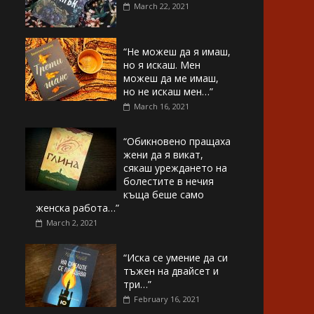
March 22, 2021
“Не можеш да я имаш,
но я искаш. Мен
можеш да ме имаш,
но не искаш мен…”
March 16, 2021
“Обикновено пращаха
жени да я викат,
сякаш уреждането на
болестите в нечия
къща беше само
женска работа…”
March 2, 2021
“Иска се умение да си
тъжен на двайсет и
три…”
February 16, 2021