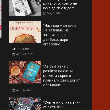
миналото, което не
иска да си отиде?”
May 3, 2021
“Настъпи мълчание.
Не затишие, не
заглъхване, а
дълбоко, дори
агресивно
мълчание…”
April 29, 2021
“Аз съм жена с
разбито на ситни
късчета сърце и
пламнали две бузи от
обръщане…”
April 6, 2021
“Очите ми бяха пълни
със стълби.”