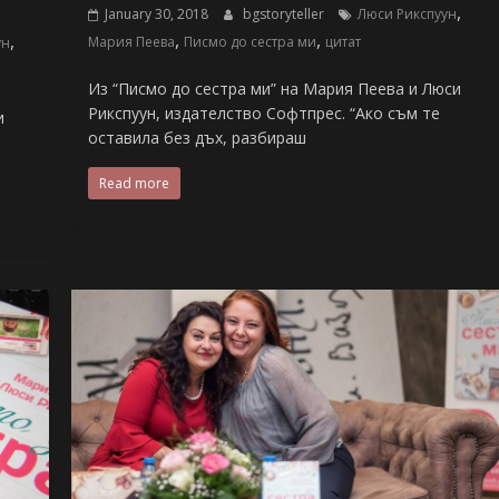
,
January 30, 2018
bgstoryteller
Люси Рикспуун
,
,
,
Мария Пеева
Писмо до сестра ми
цитат
ун
Из “Писмо до сестра ми” на Мария Пеева и Люси
Рикспуун, издателство Софтпрес. “Ако съм те
и
оставила без дъх, разбираш
Read more