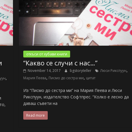
откъси от хубави книги
и
“Какво се случи с нас…”
,
November 14, 2017
bgstoryteller
Люси Рикспуун
,
,
,
Мария Пеева
Писмо до сестра ми
цитат
уун
Из “Писмо до сестра ми” на Мария Пеева и Люси
Рикспуун, издателство Софтпрес. “Колко е лесно да
и
даваш съвети на
то,
Read more