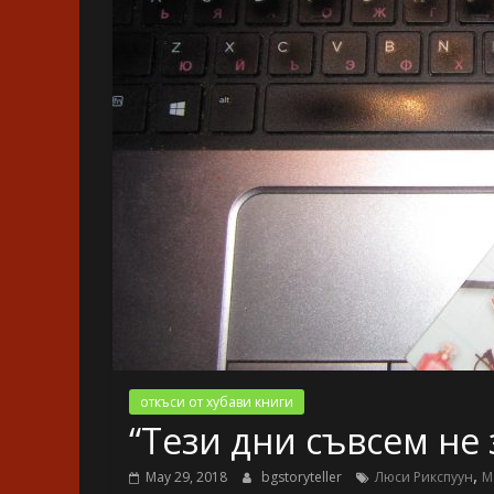
откъси от хубави книги
“Тези дни съвсем не
,
May 29, 2018
bgstoryteller
Люси Рикспуун
М