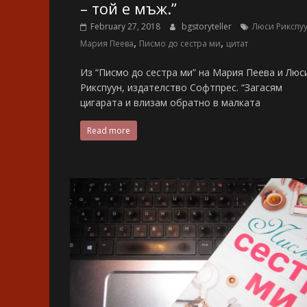
– той е мъж.”
February 27, 2018
bgstoryteller
Люси Рикспу
,
,
Мария Пеева
Писмо до сестра ми
цитат
Из “Писмо до сестра ми” на Мария Пеева и Люс
Рикспуун, издателство Софтпрес. “Загасям
цигарата и влизам обратно в малката
Read more