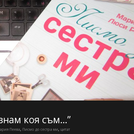
 знам коя съм…”
,
,
ария Пеева
Писмо до сестра ми
цитат