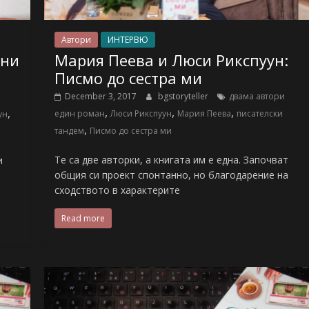
Автори
ИНТЕРВЮ
чни
Мария Пеева и Люси Рикспуун:
Писмо до сестра ми
December 3, 2017
bgstoryteller
двама автори
,
,
,
,
един роман
Люси Рикспуун
Мария Пеева
писателски
ун
,
тандем
Писмо до сестра ми
Те са две авторки, а книгата им е една. Започват
и
общия си проект спонтанно, но благодарение на
сходството в характерите
Read more