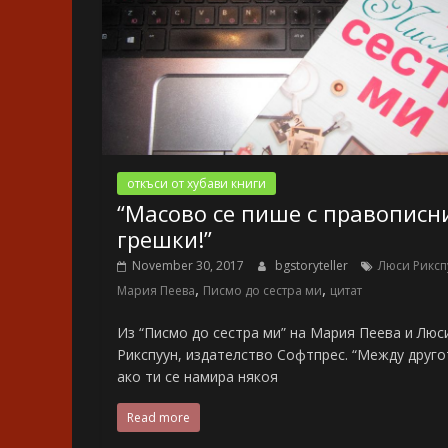
откъси от хубави книги
“Масово се пише с правописн
грешки!”
November 30, 2017
bgstoryteller
Люси Риксп
,
,
Мария Пеева
Писмо до сестра ми
цитат
Из “Писмо до сестра ми” на Мария Пеева и Люс
Рикспуун, издателство Софтпрес. “Между друго
ако ти се намира някоя
Read more