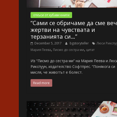
откъси от хубави книги
“Сами се обричаме да сме ве
жертви на чувствата и
терзанията си…”
December 5, 2017
bgstoryteller
Люси Рикспу
,
,
Мария Пеева
Писмо до сестра ми
цитат
Из “Писмо до сестра ми” на Мария Пеева и Люс
Рикспуун, издателство Софтпрес. “Понякога си
мисля, че животът е болест.
Read more