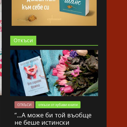
Oткъси
ОТКЪСИ
откъси от хубави книги
“…А може би той въобще
не беше истински