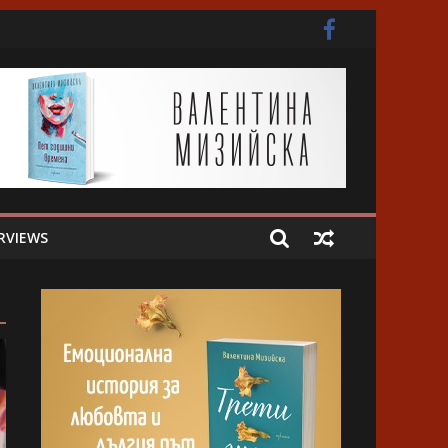
ота
RVIEWS