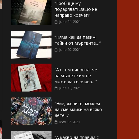
“Гроб ще му
подаряват! Защо не
направо ковчег!”
June 24, 2021
“Няма как да пазим
тайни от мъртвите…”
June 20, 2021
“Аз съм виновна, че
на мъжете им не
може да се вярва…”
June 15, 2021
“Ние, жените, можем
да сме майки на всяко
дете…”
May 17, 2021
“А какво да правим с