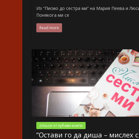
Из “Писмо до сестра ми” на Мария Пеева и Люси
Понякога ми се
Read more
откъси от хубави книги
“Остави го да диша – мислех с