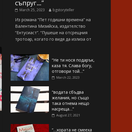
съпруг…”
March 25, 2023
bgstoryteller
Из романа “Пет годишни времена” на
Валентина Мизийска, издателство
“Ентусиаст”. “Пушеше на отсрещния
тротоар, когато го видя да излиза от
“Не ти нося подарък,
каза тя. Слава богу,
отговори той…”
March 22, 2023
“водата сбъдва
желания, но също
така отнема нещо
насреща…”
August 27, 2021
“…хората не смееха