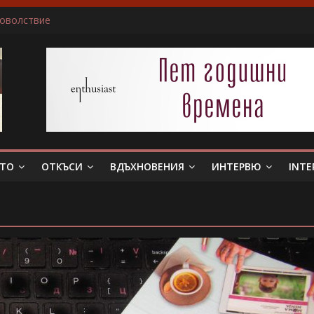
доволствие
ичам да пиша за герои, които еволюират
не беше истински съпруг…”
 тя. Слава богу, отговори той…”
в всяка сцена преживявам силно, както ако ми се случва в жив
ЕТО
ОТКЪСИ
ВДЪХНОВЕНИЯ
ИНТЕРВЮ
INTE