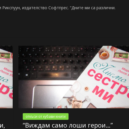
 Рикспуун, издателство Софтпрес. “Дните ми са различни.
откъси от хубави книги
и,
“Виждам само лоши герои…”