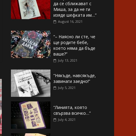
да се сближават с
Миша, за да не ги
изяде шефката им…”
August 16, 2021
“– Наясно ли сте, че
ще родите бебе,
което няма да бъде
ваше?”
July 13, 2021
“Някъде, навсякъде,
завинаги заедно!”
July 5, 2021
“Линията, която
свързва всичко…”
July 4, 2021