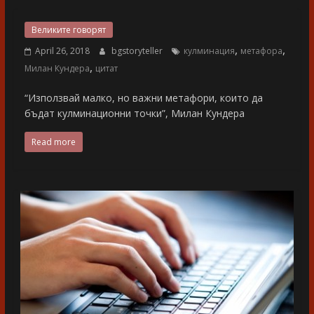
разказ
Великите говорят
,
,
April 26, 2018
bgstoryteller
кулминация
метафора
,
Милан Кундера
цитат
“Използвай малко, но важни метафори, които да
бъдат кулминационни точки”, Милан Кундера
Read more