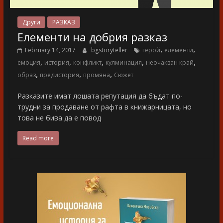
Други
РАЗКАЗ
Елементи на добрия разказ
,
,
February 14, 2017
bgstoryteller
герой
елементи
,
,
,
,
,
емоция
история
конфликт
кулминация
неочакван край
,
,
,
образ
предистория
промяна
Сюжет
Разказите имат лошата репутация да бъдат по-
трудни за продаване от рафта в книжарницата, но
това не бива да е повод
Read more