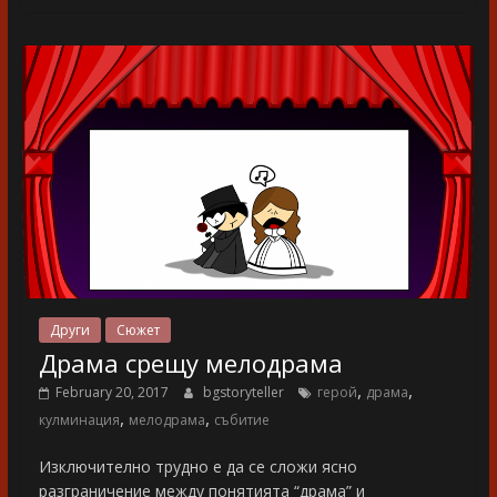
Други
Сюжет
Драма срещу мелодрама
,
,
February 20, 2017
bgstoryteller
герой
драма
,
,
кулминация
мелодрама
събитие
Изключително трудно е да се сложи ясно
разграничение между понятията “драма” и