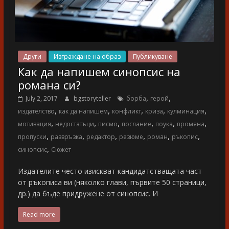
Други
Изграждане на образ
Публикуване
Как да напишем синопсис на
романа си?
,
,
July 2, 2017
bgstoryteller
борба
герой
,
,
,
,
,
издателство
как да напишем
конфликт
криза
кулминация
,
,
,
,
,
,
мотивация
недостатъци
писмо
послание
поука
промяна
,
,
,
,
,
,
пропуски
развръзка
редактор
резюме
роман
ръкопис
,
синопсис
Сюжет
Издателите често изискват кандидатстващата част
от ръкописа ви (няколко глави, първите 50 страници,
др.) да бъде придружене от синопсис. И
Read more