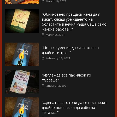
March 16, 2021
“Обикновено пращаха жени да я
викат, сякаш уреждането на
болестите в нечия къща беше само
женска работа…”
March 2, 2021
“Иска се умение да си тъжен на
двайсет и три…”
February 16, 2021
“Изглежда все пак някой го
търсеше.”
January 12, 2021
“…децата са готови да се постараят
двойно повече, за да избегнат
тъгата…”