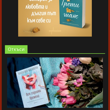
Oткъси