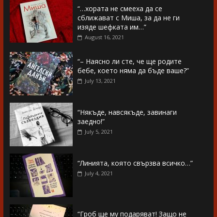
“…хората не смееха да се
сближават с Миша, за да не ги
изяде шефката им…”
August 16, 2021
“– Наясно ли сте, че ще родите
бебе, което няма да бъде ваше?”
July 13, 2021
“Някъде, навсякъде, завинаги
заедно!”
July 5, 2021
“Линията, която свързва всичко…”
July 4, 2021
“Гроб ще му подаряват! Защо не