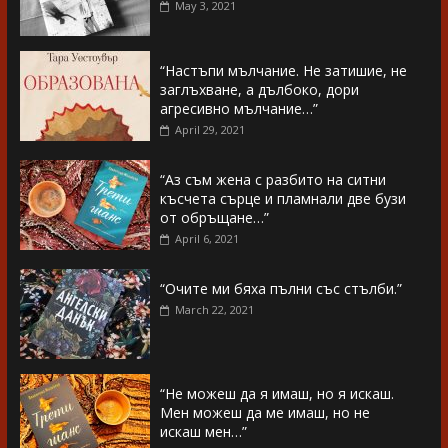
May 3, 2021
“Настъпи мълчание. Не затишие, не
заглъхване, а дълбоко, дори
агресивно мълчание…”
April 29, 2021
“Аз съм жена с разбито на ситни
късчета сърце и пламнали две бузи
от обръщане…”
April 6, 2021
“Очите ми бяха пълни със стълби.”
March 22, 2021
“Не можеш да я имаш, но я искаш.
Мен можеш да ме имаш, но не
искаш мен…”