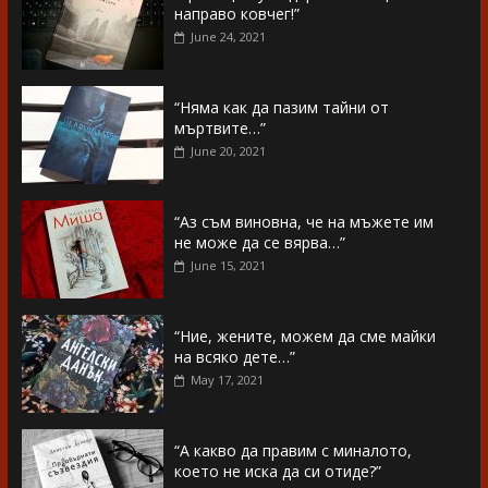
направо ковчег!”
June 24, 2021
“Няма как да пазим тайни от
мъртвите…”
June 20, 2021
“Аз съм виновна, че на мъжете им
не може да се вярва…”
June 15, 2021
“Ние, жените, можем да сме майки
на всяко дете…”
May 17, 2021
“А какво да правим с миналото,
което не иска да си отиде?”