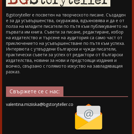
Bgstoryteller е посветен на творческото писане. Създаден
е за да усъвършенства, окуражава, вдъхновява и да е от
полза на младите писатели по пътя към публикуването на
първата им книга. Съвети за писане, редактиране, избор
на издателство и търсене на аудитория са само част от
приключението на усъвършенстване по пътя към успеха.
Интервюта с утвърдени български и чужди писатели,
практически съвети за успех от редактори от български
издателства, новини за нови и предстоящи издания и
всичко, свързано с голямото изкуство на завладяващия
разказ.
Свържете се с нас:
valentina.miziiska@bgstoryteller.co