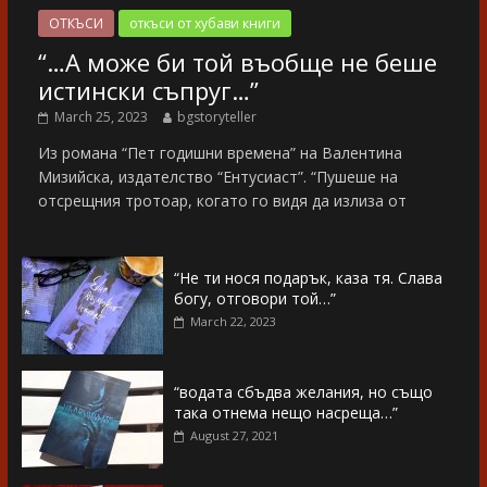
ОТКЪСИ
откъси от хубави книги
“…А може би той въобще не беше
истински съпруг…”
March 25, 2023
bgstoryteller
Из романа “Пет годишни времена” на Валентина
Мизийска, издателство “Ентусиаст”. “Пушеше на
отсрещния тротоар, когато го видя да излиза от
“Не ти нося подарък, каза тя. Слава
богу, отговори той…”
March 22, 2023
“водата сбъдва желания, но също
така отнема нещо насреща…”
August 27, 2021