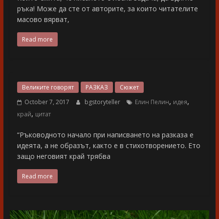
ръка! Може да сте от авторите, за които читателите
масово вярват,
Read more
Великите говорят
РАЗКАЗ
Сюжет
,
,
October 7, 2017
bgstoryteller
Елин Пелин
идея
,
край
цитат
“Ръководното начало при написването на разказа е
идеята, а не образът, както е в стихотворението. Ето
защо неговият край трябва
Read more