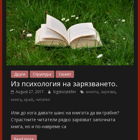
Други
Структура
Сюжет
Из психология на зарязването.
,
,
August 27, 2017
bgstoryteller
анкета
зарязва
,
,
книга
край
читател
Или до кога давате шанс на книгата да ви грабне?
Страстните читатели рядко зарязват започната
книга, но и по-навреме са
Read more