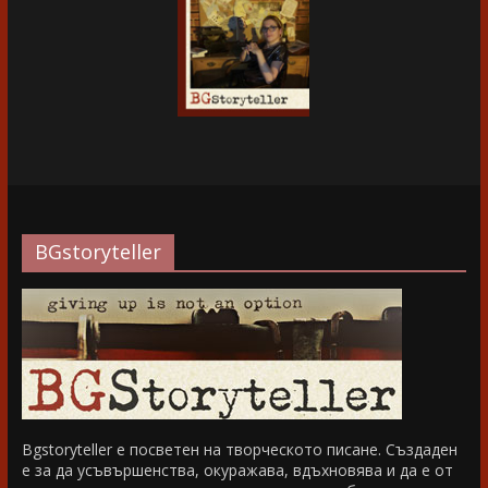
BGstoryteller
Bgstoryteller е посветен на творческото писане. Създаден
е за да усъвършенства, окуражава, вдъхновява и да е от