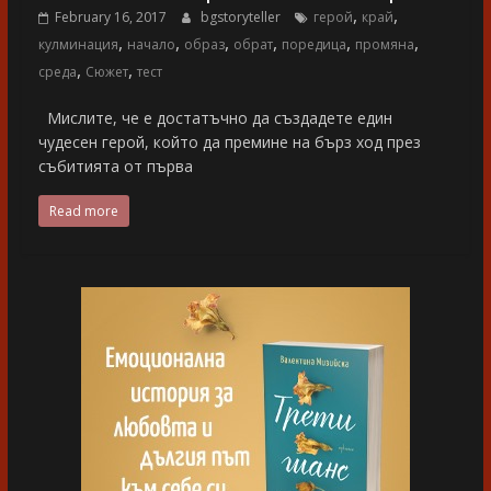
,
,
February 16, 2017
bgstoryteller
герой
край
,
,
,
,
,
,
кулминация
начало
образ
обрат
поредица
промяна
,
,
среда
Сюжет
тест
Мислите, че е достатъчно да създадете един
чудесен герой, който да премине на бърз ход през
събитията от първа
Read more