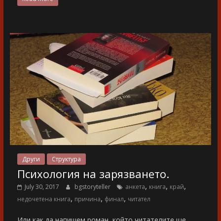
Други
Структура
Психология на зарязването.
,
,
,
July 30, 2017
bgstoryteller
анкета
книга
край
,
,
,
недочетена книга
причина
финал
читател
Или как да напишем роман, който читателите ще