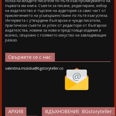
полза на младите писатели по пътя към публикуването на
първата им книга. Съвети за писане, редактиране, избор
на издателство и търсене на аудитория са само част от
приключението на усъвършенстване по пътя към успеха.
Интервюта с утвърдени български и чужди писатели,
практически съвети за успех от редактори от български
издателства, новини за нови и предстоящи издания и
всичко, свързано с голямото изкуство на завладяващия
разказ.
Свържете се с нас:
valentina.miziiska@bgstoryteller.co
АРХИВ
ВДЪХНОВЕНИЕ…
BGstoryteller