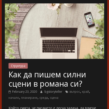
разказ
Структура
Как да пишем силни
сцени в романа си?
,
,
February 23, 2020
bgstoryteller
въпрос
край
,
,
,
начало
планиране
среда
сцена
Който смята, че писането е лесна задача, да вдигне