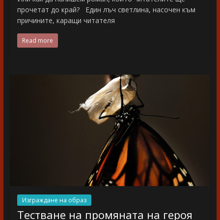
прочетат до край? Един лъч светлина, насочен към
причините, каращи читателя
Read more
Изграждане на образ
Тестване на промяната на героя