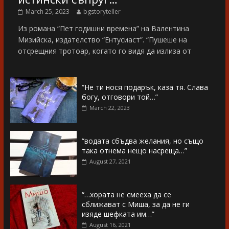
March 25, 2023
bgstoryteller
Из романа “Пет годишни времена” на Валентина
Мизийска, издателство “Ентусиаст”. “Пушеше на
отсрещния тротоар, когато го видя да излиза от
“Не ти нося подарък, каза тя. Слава
богу, отговори той…”
March 22, 2023
“водата сбъдва желания, но също
така отнема нещо насреща…”
August 27, 2021
“…хората не смееха да се
сближават с Миша, за да не ги
изяде шефката им…”
August 16, 2021