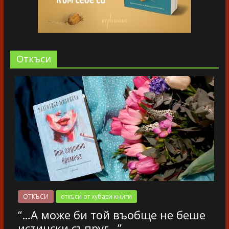
Oткъси
ОТКЪСИ
откъси от хубави книги
“…А може би той въобще не беше
истински съпруг…”