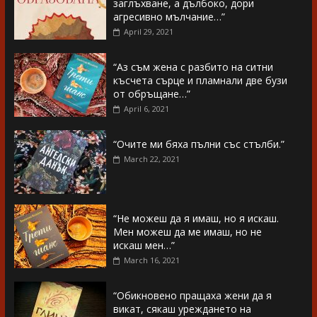
заглъхване, а дълбоко, дори
агресивно мълчание…”
April 29, 2021
“Аз съм жена с разбито на ситни
късчета сърце и пламнали две бузи
от обръщане…”
April 6, 2021
“Очите ми бяха пълни със стълби.”
March 22, 2021
“Не можеш да я имаш, но я искаш.
Мен можеш да ме имаш, но не
искаш мен…”
March 16, 2021
“Обикновено пращаха жени да я
викат, сякаш уреждането на