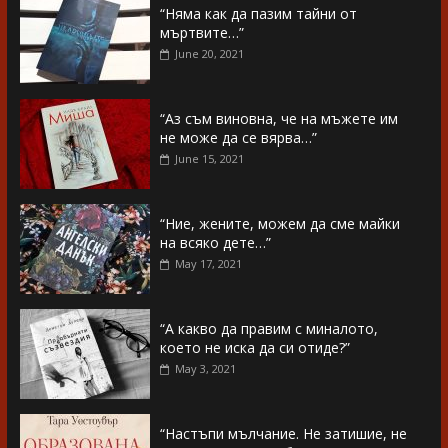
“Няма как да пазим тайни от
мъртвите…”
June 20, 2021
“Аз съм виновна, че на мъжете им
не може да се вярва…”
June 15, 2021
“Ние, жените, можем да сме майки
на всяко дете…”
May 17, 2021
“А какво да правим с миналото,
което не иска да си отиде?”
May 3, 2021
“Настъпи мълчание. Не затишие, не