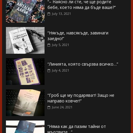
“– Наясно ли сте, че ще родите
бебе, което няма да бъде ваше?”
July 13, 2021
“Някъде, навсякъде, завинаги
заедно!”
July 5, 2021
“Линията, която свързва всичко…”
July 4, 2021
“Гроб ще му подаряват! Защо не
направо ковчег!”
June 24, 2021
“Няма как да пазим тайни от
мъртвите…”