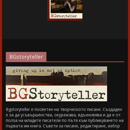
BGstoryteller
Bgstoryteller е посветен на творческото писане. Създаден
е за да усъвършенства, окуражава, вдъхновява и да е от
полза на младите писатели по пътя към публикуването на
първата им книга. Съвети за писане, редактиране, избор