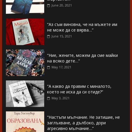
June 20, 2021
“Аз съм виновна, че на мъжете им
не може да се вярва…”
June 15, 2021
“Ние, жените, можем да сме майки
на всяко дете…”
May 17, 2021
“А какво да правим с миналото,
което не иска да си отиде?”
May 3, 2021
“Настъпи мълчание. Не затишие, не
заглъхване, а дълбоко, дори
агресивно мълчание…”