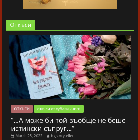
Oткъси
ОТКЪСИ
откъси от хубави книги
“…А може би той въобще не беше
истински съпруг…”
March 25, 2023
bgstoryteller