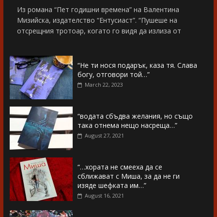
Из романа “Пет годишни времена” на Валентина
Мизийска, издателство “Ентусиаст”. “Пушеше на
отсрещния тротоар, когато го видя да излиза от
“Не ти нося подарък, каза тя. Слава
богу, отговори той…”
March 22, 2023
“водата сбъдва желания, но също
така отнема нещо насреща…”
August 27, 2021
“…хората не смееха да се
сближават с Миша, за да не ги
изяде шефката им…”
August 16, 2021