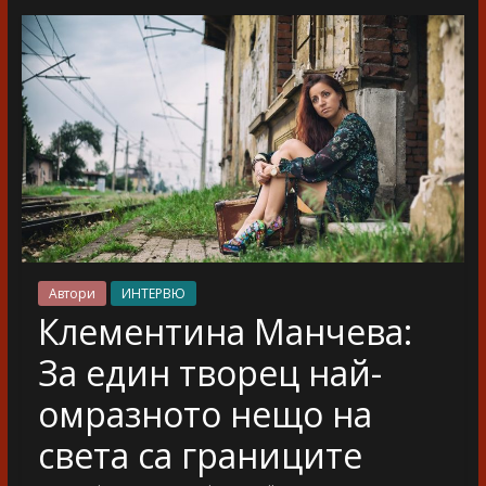
разказ
Автори
ИНТЕРВЮ
Клементина Манчева:
За един творец най-
омразното нещо на
света са границите