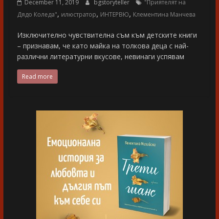
December 11, 2019
bgstoryteller
"Приятелят на
,
,
,
Дядо Коледа"
илюстратор
ИНТЕРВЮ
Клементина Манчева
Изключително чувствителна съм към детските книги
– признавам, че като майка на толкова деца с най-
различни литературни вкусове, невинаги успявам
Read more