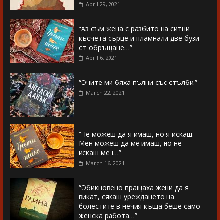
April 29, 2021
“Аз съм жена с разбито на ситни
късчета сърце и пламнали две бузи
от обръщане…”
April 6, 2021
“Очите ми бяха пълни със стълби.”
March 22, 2021
“Не можеш да я имаш, но я искаш.
Мен можеш да ме имаш, но не
искаш мен…”
March 16, 2021
“Обикновено пращаха жени да я
викат, сякаш уреждането на
болестите в нечия къща беше само
женска работа…”