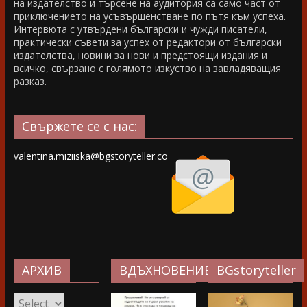
на издателство и търсене на аудитория са само част от
приключението на усъвършенстване по пътя към успеха.
Интервюта с утвърдени български и чужди писатели,
практически съвети за успех от редактори от български
издателства, новини за нови и предстоящи издания и
всичко, свързано с голямото изкуство на завладяващия
разказ.
Свържете се с нас:
valentina.miziiska@bgstoryteller.co
АРХИВ
ВДЪХНОВЕНИЕ…
BGstoryteller
АРХИВ