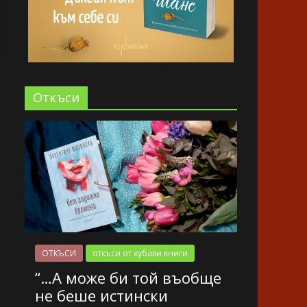
Oткъси
ОТКЪСИ
откъси от хубави книги
“…А може би той въобще
не беше истински