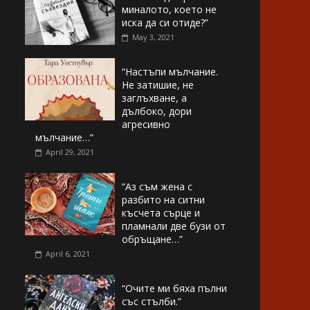
миналото, което не
иска да си отиде?”
May 3, 2021
“Настъпи мълчание.
Не затишие, не
заглъхване, а
дълбоко, дори
агресивно
мълчание…”
April 29, 2021
“Аз съм жена с
разбито на ситни
късчета сърце и
пламнали две бузи от
обръщане…”
April 6, 2021
“Очите ми бяха пълни
със стълби.”