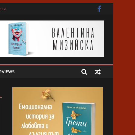
ота
RVIEWS