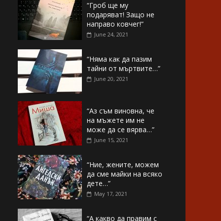
“Гроб ще му
подаряват! Защо не
направо ковчег!”
June 24, 2021
“Няма как да пазим
тайни от мъртвите…”
June 20, 2021
“Аз съм виновна, че
на мъжете им не
може да се вярва…”
June 15, 2021
“Ние, жените, можем
да сме майки на всяко
дете…”
May 17, 2021
“А какво да правим с