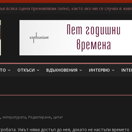
 тя. Слава богу, отговори той…”
в всяка сцена преживявам силно, както ако ми се случва в жив
доволствие
ичам да пиша за герои, които еволюират
не беше истински съпруг…”
ЕТО
ОТКЪСИ
ВДЪХНОВЕНИЯ
ИНТЕРВЮ
INTE
,
,
,
литературата
Редактиране
цитат
тробата. Умът няма достъп до нея, докато не настъпи времето