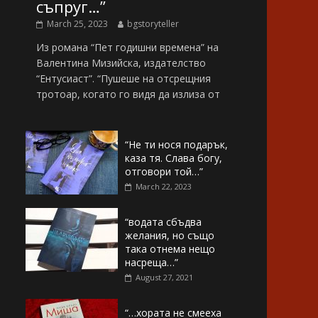
съпруг…”
March 25, 2023
bgstoryteller
Из романа “Пет годишни времена” на
Валентина Мизийска, издателство
“Ентусиаст”. “Пушеше на отсрещния
тротоар, когато го видя да излиза от
“Не ти нося подарък,
каза тя. Слава богу,
отговори той…”
March 22, 2023
“водата сбъдва
желания, но също
така отнема нещо
насреща…”
August 27, 2021
“…хората не смееха