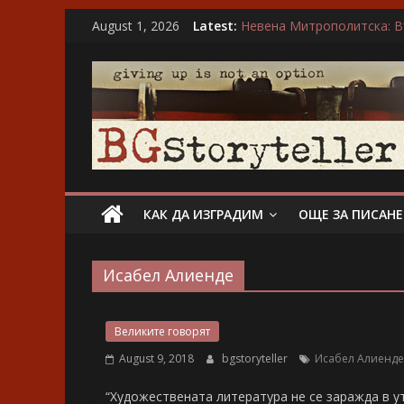
Skip
“Не ти нося подарък, каза
August 1, 2026
Latest:
to
Невена Митрополитска: Въ
Йордан Колев: Пиша за у
content
BGStoryteller
Ирса Сигурдардотир: Об
“…А може би той въобще 
Всичко
за
голямото
изкуство
на
КАК ДА ИЗГРАДИМ
ОЩЕ ЗА ПИСАН
завладяващия
разказ
Исабел Алиенде
Великите говорят
August 9, 2018
bgstoryteller
Исабел Алиенде
“Художествената литература не се заражда в у