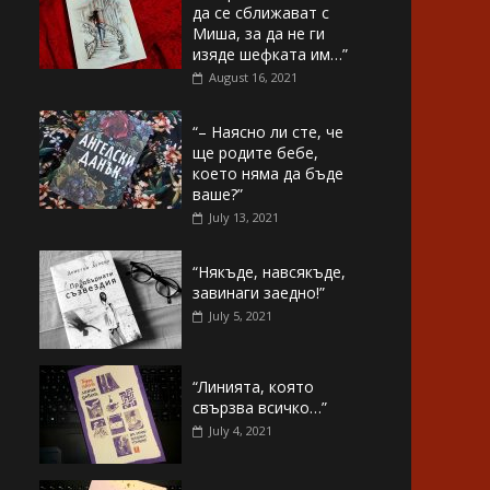
да се сближават с
Миша, за да не ги
изяде шефката им…”
August 16, 2021
“– Наясно ли сте, че
ще родите бебе,
което няма да бъде
ваше?”
July 13, 2021
“Някъде, навсякъде,
завинаги заедно!”
July 5, 2021
“Линията, която
свързва всичко…”
July 4, 2021