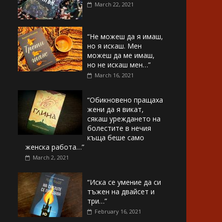
March 22, 2021
“Не можеш да я имаш,
но я искаш. Мен
можеш да ме имаш,
но не искаш мен…”
March 16, 2021
“Обикновено пращаха
жени да я викат,
сякаш уреждането на
болестите в нечия
къща беше само
женска работа…”
March 2, 2021
“Иска се умение да си
тъжен на двайсет и
три…”
February 16, 2021