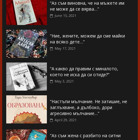
“Аз съм виновна, че на мъжете им
не може да се вярва…”
June 15, 2021
“Ние, жените, можем да сме майки
на всяко дете…”
May 17, 2021
“А какво да правим с миналото,
което не иска да си отиде?”
May 3, 2021
“Настъпи мълчание. Не затишие, не
заглъхване, а дълбоко, дори
агресивно мълчание…”
April 29, 2021
“Аз съм жена с разбито на ситни