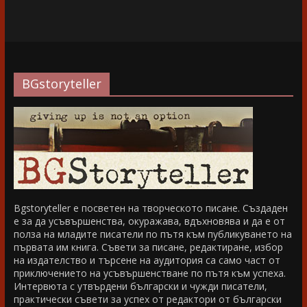
BGstoryteller
Bgstoryteller е посветен на творческото писане. Създаден
е за да усъвършенства, окуражава, вдъхновява и да е от
полза на младите писатели по пътя към публикуването на
първата им книга. Съвети за писане, редактиране, избор
на издателство и търсене на аудитория са само част от
приключението на усъвършенстване по пътя към успеха.
Интервюта с утвърдени български и чужди писатели,
практически съвети за успех от редактори от български