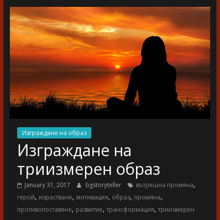
разказ
Изграждане на образ
Изграждане на
триизмерен образ
,
January 31, 2017
bgstoryteller
вътрешна промяна
,
,
,
,
,
герой
израстване
мотивация
образ
промяна
,
,
,
противопоставяне
развитие
трансформация
триизмерен