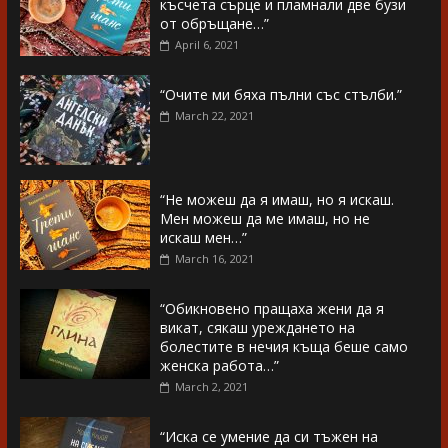
късчета сърце и пламнали две бузи
от обръщане…”
April 6, 2021
“Очите ми бяха пълни със стълби.”
March 22, 2021
“Не можеш да я имаш, но я искаш.
Мен можеш да ме имаш, но не
искаш мен…”
March 16, 2021
“Обикновено пращаха жени да я
викат, сякаш уреждането на
болестите в нечия къща беше само
женска работа…”
March 2, 2021
“Иска се умение да си тъжен на