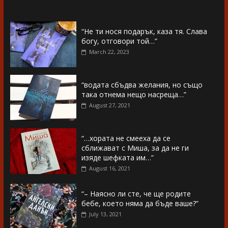
“Не ти нося подарък, каза тя. Слава
богу, отговори той…”
March 22, 2023
“водата сбъдва желания, но също
така отнема нещо насреща…”
August 27, 2021
“…хората не смееха да се
сближават с Миша, за да не ги
изяде шефката им…”
August 16, 2021
“– Наясно ли сте, че ще родите
бебе, което няма да бъде ваше?”
July 13, 2021