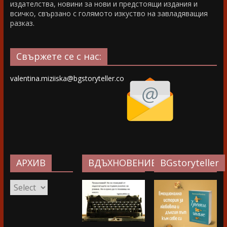
издателства, новини за нови и предстоящи издания и
всичко, свързано с голямото изкуство на завладяващия
разказ.
Свържете се с нас:
valentina.miziiska@bgstoryteller.co
АРХИВ
ВДЪХНОВЕНИЕ…
BGstoryteller
АРХИВ