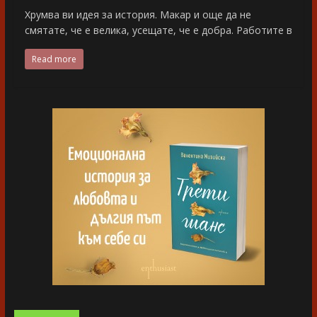
Хрумва ви идея за история. Макар и още да не
смятате, че е велика, усещате, че е добра. Работите в
Read more