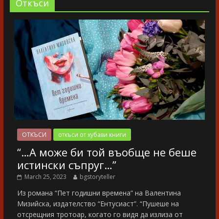
Oткъси
ОТКЪСИ
откъси от хубави книги
“…А може би той въобще не беше
истински съпруг…”
March 25, 2023
bgstoryteller
Из романа “Пет годишни времена” на Валентина
Мизийска, издателство “Ентусиаст”. “Пушеше на
отсрещния тротоар, когато го видя да излиза от