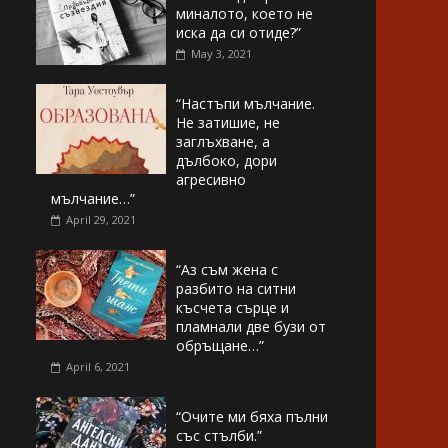
миналото, което не
иска да си отиде?”
May 3, 2021
“Настъпи мълчание.
Не затишие, не
заглъхване, а
дълбоко, дори
агресивно
мълчание…”
April 29, 2021
“Аз съм жена с
разбито на ситни
късчета сърце и
пламнали две бузи от
обръщане…”
April 6, 2021
“Очите ми бяха пълни
със стълби.”