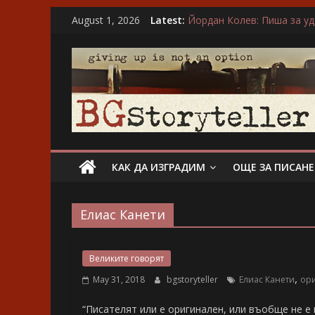
Skip
August 1, 2026
Latest:
Йордан Колев: Пиша за у
to
Ирса Сигурдардотир: Об
content
BGStoryteller
“…А може би той въобще 
“Не ти нося подарък, каза
Невена Митрополитска: Въ
Всичко
за
голямото
изкуство
на
КАК ДА ИЗГРАДИМ
ОЩЕ ЗА ПИСАН
завладяващия
разказ
Елиас Канети
Великите говорят
,
May 31, 2018
bgstoryteller
Елиас Канети
ор
“Писателят или е оригинален, или въобще не е 