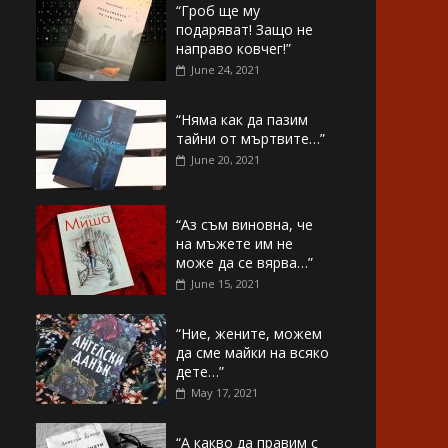
“Гроб ще му
подаряват! Защо не
направо ковчег!”
June 24, 2021
“Няма как да пазим
тайни от мъртвите…”
June 20, 2021
“Аз съм виновна, че
на мъжете им не
може да се вярва…”
June 15, 2021
“Ние, жените, можем
да сме майки на всяко
дете…”
May 17, 2021
“А какво да правим с