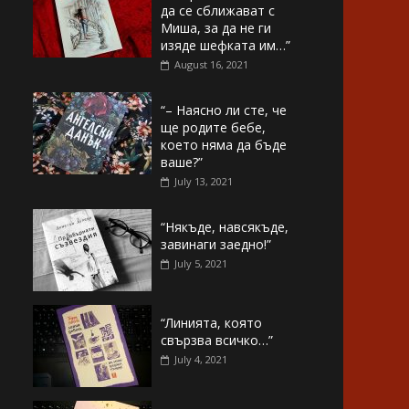
да се сближават с
Миша, за да не ги
изяде шефката им…”
August 16, 2021
“– Наясно ли сте, че
ще родите бебе,
което няма да бъде
ваше?”
July 13, 2021
“Някъде, навсякъде,
завинаги заедно!”
July 5, 2021
“Линията, която
свързва всичко…”
July 4, 2021