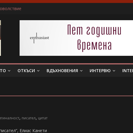
доволствие
ичам да пиша за герои, които еволюират
не беше истински съпруг…”
 тя. Слава богу, отговори той…”
в всяка сцена преживявам силно, както ако ми се случва в жив
ЕТО
ОТКЪСИ
ВДЪХНОВЕНИЯ
ИНТЕРВЮ
INTE
,
,
игиналност
писател
цитат
писател”, Елиас Канети