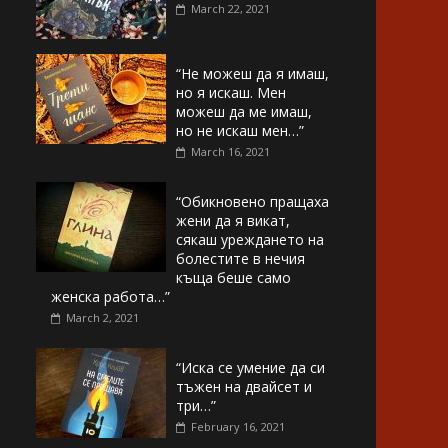
March 22, 2021
“Не можеш да я имаш,
но я искаш. Мен
можеш да ме имаш,
но не искаш мен…”
March 16, 2021
“Обикновено пращаха
жени да я викат,
сякаш уреждането на
болестите в нечия
къща беше само
женска работа…”
March 2, 2021
“Иска се умение да си
тъжен на двайсет и
три…”
February 16, 2021