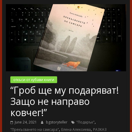
разказ
откъси от хубави книги
“Гроб ще му подаряват!
Защо не направо
ковчег!”
,
June 24, 2021
bgstoryteller
"Подарък"
,
,
"Прекъсването на самсара"
Елена Алексиева
РАЗКАЗ