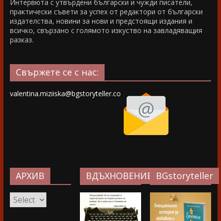
Интервюта с утвърдени български и чужди писатели,
практически съвети за успех от редактори от български
издателства, новини за нови и предстоящи издания и
всичко, свързано с голямото изкуство на завладяващия
разказ.
Свържете се с нас:
valentina.miziiska@bgstoryteller.co
АРХИВ
ВДЪХНОВЕНИЕ…
BGstoryteller
АРХИВ