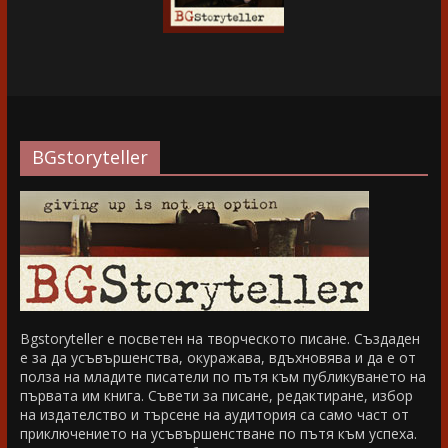
BGstoryteller
Bgstoryteller е посветен на творческото писане. Създаден
е за да усъвършенства, окуражава, вдъхновява и да е от
полза на младите писатели по пътя към публикуването на
първата им книга. Съвети за писане, редактиране, избор
на издателство и търсене на аудитория са само част от
приключението на усъвършенстване по пътя към успеха.