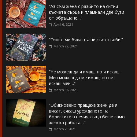
“Аз съм жена с разбито на ситни
късчета сърце и пламнали две бузи
от обръщане…”
April 6, 2021
“Очите ми бяха пълни със стълби.”
March 22, 2021
“Не можеш да я имаш, но я искаш.
Мен можеш да ме имаш, но не
искаш мен…”
March 16, 2021
“Обикновено пращаха жени да я
викат, сякаш уреждането на
болестите в нечия къща беше само
женска работа…”
March 2, 2021