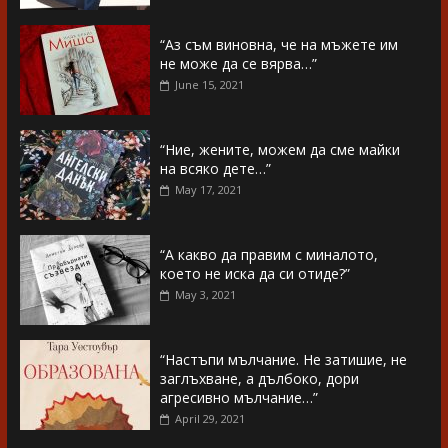
“Аз съм виновна, че на мъжете им
не може да се вярва…”
June 15, 2021
“Ние, жените, можем да сме майки
на всяко дете…”
May 17, 2021
“А какво да правим с миналото,
което не иска да си отиде?”
May 3, 2021
“Настъпи мълчание. Не затишие, не
заглъхване, а дълбоко, дори
агресивно мълчание…”
April 29, 2021