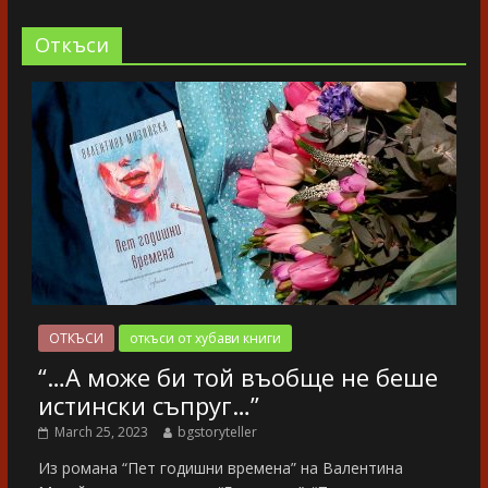
Oткъси
ОТКЪСИ
откъси от хубави книги
“…А може би той въобще не беше
истински съпруг…”
March 25, 2023
bgstoryteller
Из романа “Пет годишни времена” на Валентина