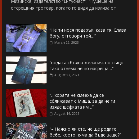
Мизийска, издателство “Ентусиаст”. “Пушеше на
отсрещния тротоар, когато го видя да излиза от
“Не ти нося подарък, каза тя. Слава
богу, отговори той…”
March 22, 2023
“водата сбъдва желания, но също
така отнема нещо насреща…”
August 27, 2021
“…хората не смееха да се
сближават с Миша, за да не ги
изяде шефката им…”
August 16, 2021
“– Наясно ли сте, че ще родите
бебе, което няма да бъде ваше?”