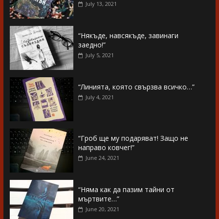
July 13, 2021
“Някъде, навсякъде, завинаги
заедно!”
July 5, 2021
“Линията, която свързва всичко…”
July 4, 2021
“Гроб ще му подаряват! Защо не
направо ковчег!”
June 24, 2021
“Няма как да пазим тайни от
мъртвите…”
June 20, 2021