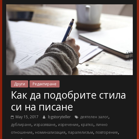
разказ
Други
Редактиране
Как да подобрите стила
си на писане
,
May 15, 2017
bgstoryteller
деятелен залог
,
,
,
,
дублиране
изразяване
изречение
кратко
лично
,
,
,
,
отношение
номинализация
паралелизъм
повторение