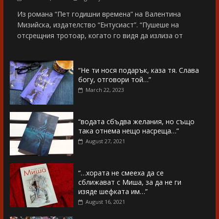
Из романа “Пет годишни времена” на Валентина
Мизийска, издателство “Ентусиаст”. “Пушеше на
отсрещния тротоар, когато го видя да излиза от
“Не ти нося подарък, каза тя. Слава
богу, отговори той…”
March 22, 2023
“водата сбъдва желания, но също
така отнема нещо насреща…”
August 27, 2021
“…хората не смееха да се
сближават с Миша, за да не ги
изяде шефката им…”
August 16, 2021