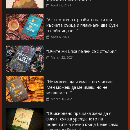
April 29, 2021
“Аз съм жена с разбито на ситни
късчета сърце и пламнали две бузи
от обръщане…”
April 6, 2021
“Очите ми бяха пълни със стълби.”
March 22, 2021
“Не можеш да я имаш, но я искаш.
Мен можеш да ме имаш, но не
искаш мен…”
March 16, 2021
“Обикновено пращаха жени да я
викат, сякаш уреждането на
болестите в нечия къща беше само
женска работа…”