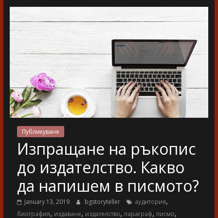
разказ
Публикуване
Изпращане на ръкопис
до издателство. Какво
да напишем в писмото?
,
January 13, 2019
bgstoryteller
аудитория
,
,
,
,
,
биография
издаване
издателство
параграф
писмо