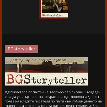
BGstoryteller
Bgstoryteller е посветен на творческото писане. Създаден
е за да усъвършенства, окуражава, вдъхновява и да е от
полза на младите писатели по пътя към публикуването на
първата им книга. Съвети за писане, редактиране, избор