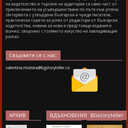
на издателство и търсене на аудитория са само част от
приключението на усъвършенстване по пътя към успеха.
Интервюта с утвърдени български и чужди писатели,
практически съвети за успех от редактори от български
издателства, новини за нови и предстоящи издания и
всичко, свързано с голямото изкуство на завладяващия
разказ.
Свържете се с нас:
valentina.miziiska@bgstoryteller.co
АРХИВ
ВДЪХНОВЕНИЕ…
BGstoryteller
АРХИВ