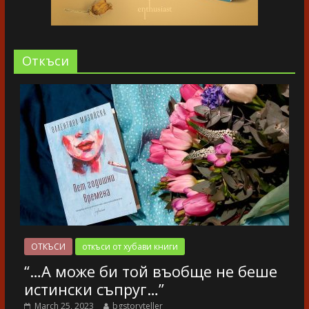
Oткъси
ОТКЪСИ
откъси от хубави книги
“…А може би той въобще не беше
истински съпруг…”
March 25, 2023
bgstoryteller