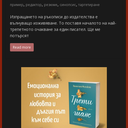
,
,
,
,
пример
редактор
резюме
синопсис
таргетиране
Изпращането на ръкописи до издателства е
вълнуващо изживяване. То поставя началото на най-
трепетното очакване за един писател. Ще ме
потърсят
Read more