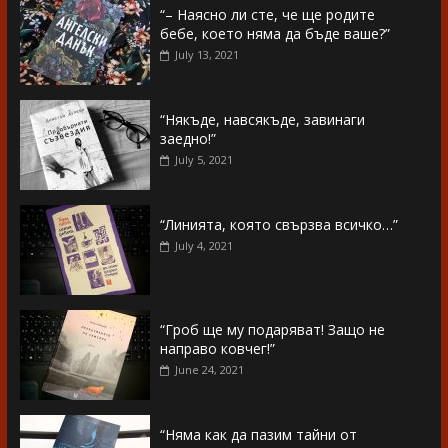
“– Наясно ли сте, че ще родите
бебе, което няма да бъде ваше?”
July 13, 2021
“Някъде, навсякъде, завинаги
заедно!”
July 5, 2021
“Линията, която свързва всичко…”
July 4, 2021
“Гроб ще му подаряват! Защо не
направо ковчег!”
June 24, 2021
“Няма как да пазим тайни от