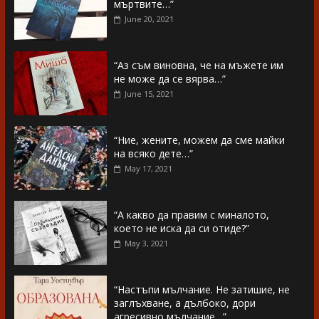
мъртвите…”
June 20, 2021
“Аз съм виновна, че на мъжете им
не може да се вярва…”
June 15, 2021
“Ние, жените, можем да сме майки
на всяко дете…”
May 17, 2021
“А какво да правим с миналото,
което не иска да си отиде?”
May 3, 2021
“Настъпи мълчание. Не затишие, не
заглъхване, а дълбоко, дори
агресивно мълчание…”