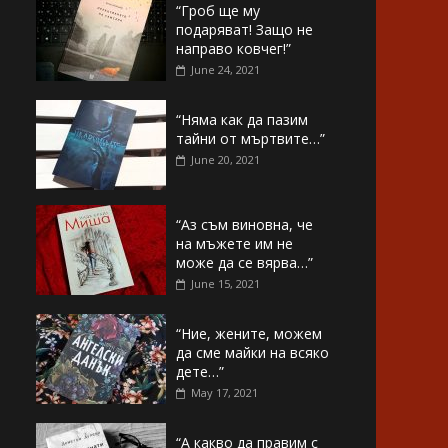
“Гроб ще му
подаряват! Защо не
направо ковчег!”
June 24, 2021
“Няма как да пазим
тайни от мъртвите…”
June 20, 2021
“Аз съм виновна, че
на мъжете им не
може да се вярва…”
June 15, 2021
“Ние, жените, можем
да сме майки на всяко
дете…”
May 17, 2021
“А какво да правим с