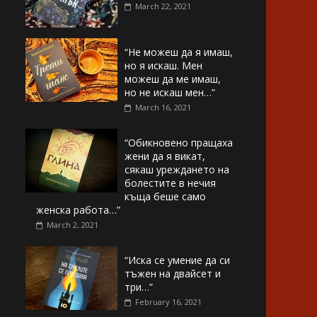
March 22, 2021
“Не можеш да я имаш,
но я искаш. Мен
можеш да ме имаш,
но не искаш мен…”
March 16, 2021
“Обикновено пращаха
жени да я викат,
сякаш уреждането на
болестите в нечия
къща беше само
женска работа…”
March 2, 2021
“Иска се умение да си
тъжен на двайсет и
три…”
February 16, 2021