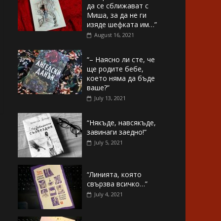
да се сближават с
Миша, за да не ги
изяде шефката им…”
August 16, 2021
“– Наясно ли сте, че
ще родите бебе,
което няма да бъде
ваше?”
July 13, 2021
“Някъде, навсякъде,
завинаги заедно!”
July 5, 2021
“Линията, която
свързва всичко…”
July 4, 2021