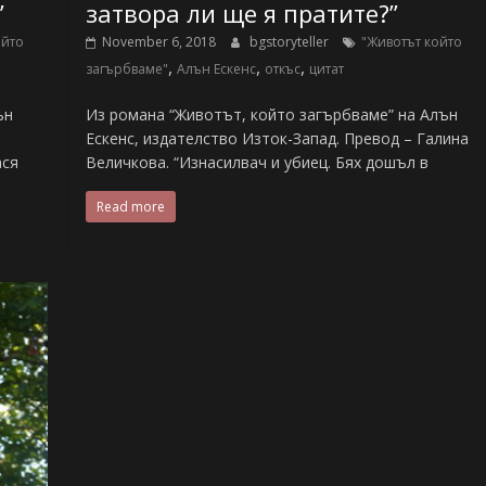
”
затвора ли ще я пратите?”
ойто
November 6, 2018
bgstoryteller
"Животът който
,
,
,
загърбваме"
Алън Ескенс
откъс
цитат
ън
Из романа “Животът, който загърбваме” на Алън
Ескенс, издателство Изток-Запад. Превод – Галина
ася
Величкова. “Изнасилвач и убиец. Бях дошъл в
Read more