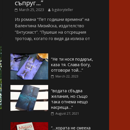
съпруг…”
March 25, 2023
bgstoryteller
Из романа “Пет годишни времена” на
Валентина Мизийска, издателство
“Ентусиаст”. “Пушеше на отсрещния
тротоар, когато го видя да излиза от
“Не ти нося подарък,
каза тя. Слава богу,
отговори той…”
March 22, 2023
“водата сбъдва
желания, но също
така отнема нещо
насреща…”
August 27, 2021
“…хората не смееха