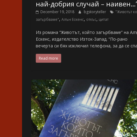
най-добрия случай – наивен…
December 19, 2018
bgstoryteller
"Животът к
,
,
,
загърбваме"
Алън Ескенс
откъс
цитат
Из романа “Животът, който загърбваме” на Ал
Ескенс, издателство Изток-Запад. “По-рано
вечерта си бях изключил телефона, за да се сп
Read more