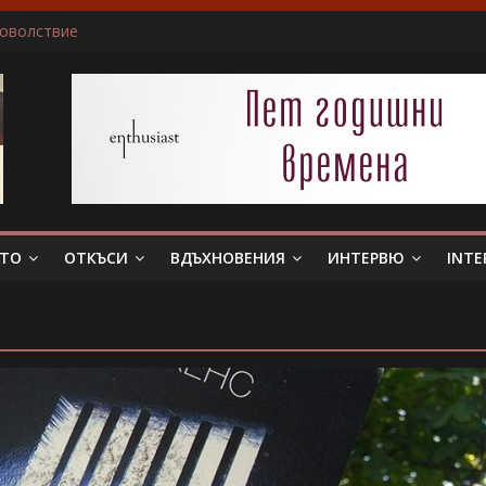
доволствие
ичам да пиша за герои, които еволюират
не беше истински съпруг…”
 тя. Слава богу, отговори той…”
в всяка сцена преживявам силно, както ако ми се случва в жив
ЕТО
ОТКЪСИ
ВДЪХНОВЕНИЯ
ИНТЕРВЮ
INTE