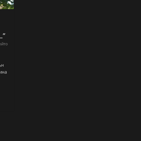
…”
ойто
ън
ина