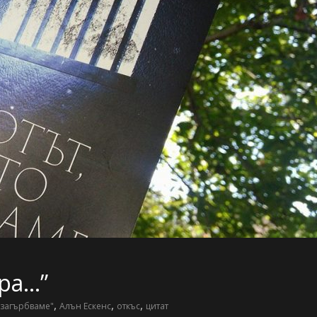
ира…”
,
,
,
 загърбваме"
Алън Ескенс
откъс
цитат