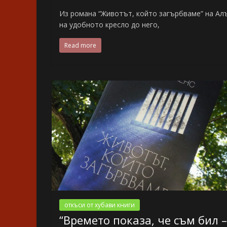
Из романа “Животът, който загърбваме” на Алъ
на удобното кресло до него,
Read more
откъси от хубави книги
“Времето показа, че съм бил –