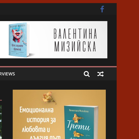
ота
RVIEWS