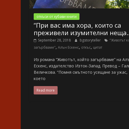
откъси от хубави книги
“При вас има хора, които са
преживели изумителни неща
September 28, 2018
bgstoryteller
"Животът к
,
,
,
загърбваме"
Алън Ескенс
откъс
цитат
Из романа “Животът, който загърбваме” на Ал
Ескенс, издателство Изток-Запад. Превод – Гал
Величкова. “Помня смътното усещане за ужас,
което
Read more