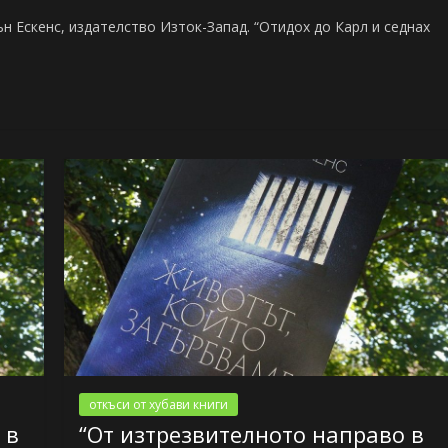
н Ескенс, издателство Изток-Запад. “Отидох до Карл и седнах
откъси от хубави книги
 в
“От изтрезвителното направо в