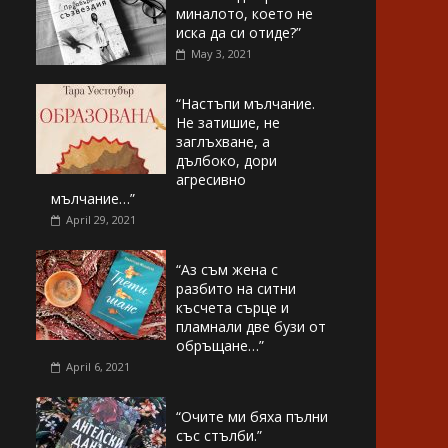
миналото, което не
иска да си отиде?”
May 3, 2021
“Настъпи мълчание.
Не затишие, не
заглъхване, а
дълбоко, дори
агресивно
мълчание…”
April 29, 2021
“Аз съм жена с
разбито на ситни
късчета сърце и
пламнали две бузи от
обръщане…”
April 6, 2021
“Очите ми бяха пълни
със стълби.”