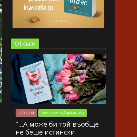
Oткъси
ОТКЪСИ
откъси от хубави книги
“…А може би той въобще
не беше истински