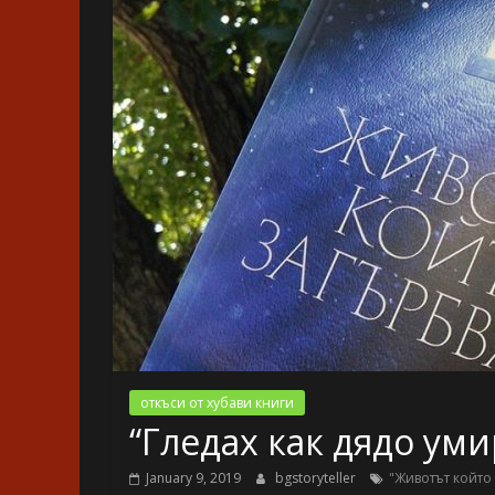
откъси от хубави книги
“Гледах как дядо ум
January 9, 2019
bgstoryteller
"Животът който