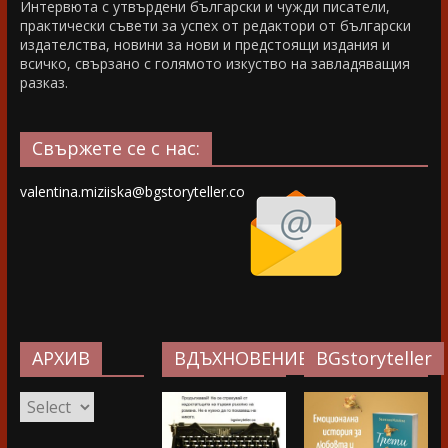
Интервюта с утвърдени български и чужди писатели,
практически съвети за успех от редактори от български
издателства, новини за нови и предстоящи издания и
всичко, свързано с голямото изкуство на завладяващия
разказ.
Свържете се с нас:
valentina.miziiska@bgstoryteller.co
АРХИВ
ВДЪХНОВЕНИЕ…
BGstoryteller
АРХИВ