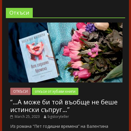
Oткъси
ОТКЪСИ
откъси от хубави книги
“…А може би той въобще не беше
истински съпруг…”
March 25, 2023
bgstoryteller
Из романа “Пет годишни времена” на Валентина