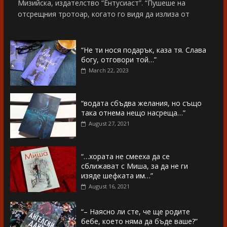
Мизийска, издателство “Ентусиаст”. “Пушеше на
отсрещния тротоар, когато го видя да излиза от
“Не ти нося подарък, каза тя. Слава
богу, отговори той…”
March 22, 2023
“водата сбъдва желания, но също
така отнема нещо насреща…”
August 27, 2021
“…хората не смееха да се
сближават с Миша, за да не ги
изяде шефката им…”
August 16, 2021
“– Наясно ли сте, че ще родите
бебе, което няма да бъде ваше?”