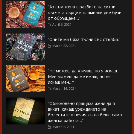
“Аз съм жена с разбито на ситни
късчета сърце и пламнали две бузи
от обръщане…”
April 6, 2021
“Очите ми бяха пълни със стълби.”
March 22, 2021
“Не можеш да я имаш, но я искаш.
Мен можеш да ме имаш, но не
искаш мен…”
March 16, 2021
“Обикновено пращаха жени да я
викат, сякаш уреждането на
болестите в нечия къща беше само
женска работа…”
March 2, 2021