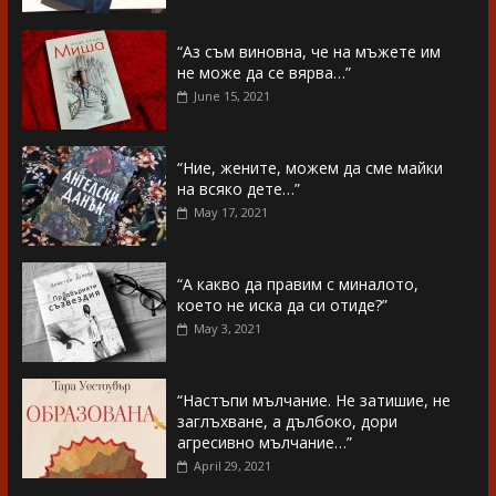
“Аз съм виновна, че на мъжете им
не може да се вярва…”
June 15, 2021
“Ние, жените, можем да сме майки
на всяко дете…”
May 17, 2021
“А какво да правим с миналото,
което не иска да си отиде?”
May 3, 2021
“Настъпи мълчание. Не затишие, не
заглъхване, а дълбоко, дори
агресивно мълчание…”
April 29, 2021