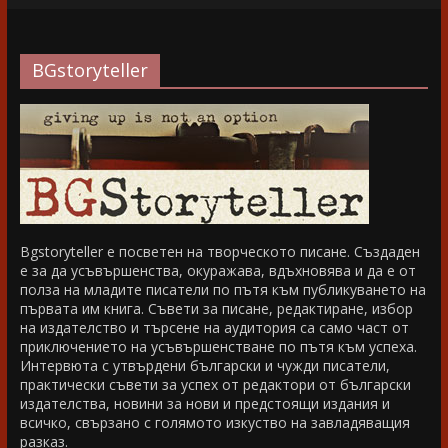
BGstoryteller
Bgstoryteller е посветен на творческото писане. Създаден
е за да усъвършенства, окуражава, вдъхновява и да е от
полза на младите писатели по пътя към публикуването на
първата им книга. Съвети за писане, редактиране, избор
на издателство и търсене на аудитория са само част от
приключението на усъвършенстване по пътя към успеха.
Интервюта с утвърдени български и чужди писатели,
практически съвети за успех от редактори от български
издателства, новини за нови и предстоящи издания и
всичко, свързано с голямото изкуство на завладяващия
разказ.