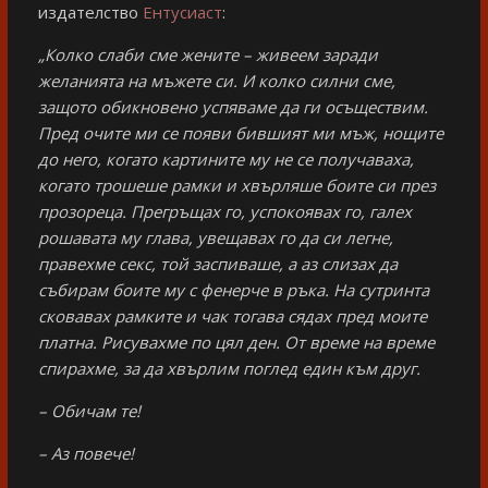
издателство
Ентусиаст
:
„Колко слаби сме
жените – живеем заради
желанията на мъжете
си. И колко силни сме,
защото обикновено успяваме да ги осъществим.
Пред очите ми се появи
бившият ми мъж, нощите
до него, когато картините му не се получаваха,
когато трошеше
рамки и хвърляше боите си през
прозореца. Прегръщах го, успокоявах го, галех
рошавата му глава, увещавах го да си легне,
правехме секс, той заспиваше, а аз слизах да
събирам боите му с фенерче в ръка. На сутринта
сковавах рамките и чак тогава сядах пред моите
платна. Рисувахме по цял ден. От време на време
спирахме, за да хвърлим поглед един към друг.
– Обичам те!
– Аз повече!