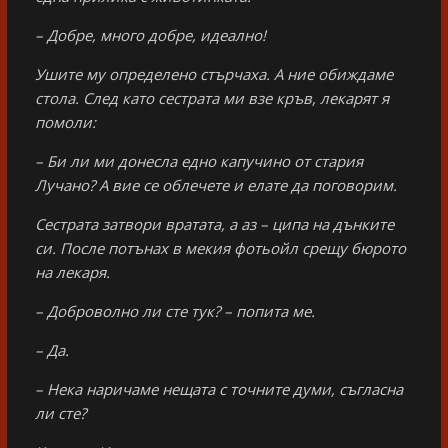
– Добре, много добре, идеално!
Ушите му определено стърчаха. А ние обиждаме
стола. След като сестрата ми взе кръв, лекарят я
помоли:
– Би ли ми донесла едно капучино от стария
Лучано? А вие се облечете и елате да поговорим.
Сестрата затвори вратата, а аз – ципа на дънките
си. После потънах в мекия фотьойл срещу бюрото
на лекаря.
– Доброволно ли сте тук? – попита ме.
– Да.
– Нека наричаме нещата с точните думи, съгласна
ли сте?