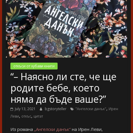
разказ
откъси от хубави книги
“– Наясно ли сте, че ще
родите бебе, което
няма да бъде ваше?”
,
July 13, 2021
bgstoryteller
"Ангелски данък"
Ирен
,
,
Леви
откъс
цитат
Из романа
„Ангелски данък“
на Ирен Леви,