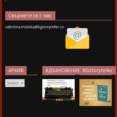
Свържете се с нас:
valentina.miziiska@bgstoryteller.co
АРХИВ
ВДЪХНОВЕНИЕ…
BGstoryteller
АРХИВ