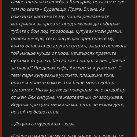
самостоятелна изложба в България, показа я и тук-
там по света – Будапеща, Прага, Виена. Аз
рамкирах картините му, пишех рекламните
материали за пресата, продължавах да събирам
тубите с бои под прозореца, купувах нови рамки,
правех вечеря, секс, посрещах приятелите му,
които оставаха до другата сутрин, защото понякога
той имаше нужда от хора, изхвърлях празните
бутилки от уиски, без да кажа нищо, освен: „Хапче
за глава?“ Продавах кафе, бисквити и усмивки. С
тези пари купувахме уискито, плащахме тока,
боите и новите рамки. Той беше много добър
художник. Някак успях да повярвам, че е по-добър
от мен. Бях сигурна, че жертвата ми си заслужава.
Веднъж през ума ми мина мисълта, че искам дете,
но той не беше готов.
– Децата са чудовища – каза.
Изрече го мило, не му се разсърдих, осъзнавах, че