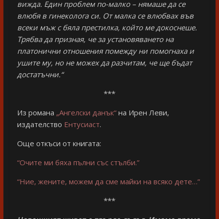
вижда. Един проблем по-малко – нямаше да се
влюбя в гинеколога си. От малка се влюбвах във
всеки мъж с бяла престилка, който ме докоснеше.
Трябва да призная, че за установяването на
платонични отношения помежду ни помогнаха и
ушите му, но не можех да разчитам, че ще бъдат
достатъчни.“
***
Из романа
„Ангелски данък“
на Ирен Леви,
издателство
Ентусиаст
.
Още откъси от книгата:
“Очите ми бяха пълни със стълби.”
“Ние, жените, можем да сме майки на всяко дете…”
***