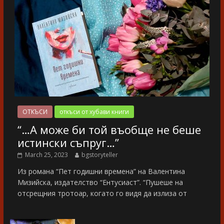
ОТКЪСИ
откъси от хубави книги
“…А може би той въобще не беше
истински съпруг…”
March 25, 2023
bgstoryteller
Из романа “Пет годишни времена” на Валентина
Мизийска, издателство “Ентусиаст”. “Пушеше на
отсрещния тротоар, когато го видя да излиза от