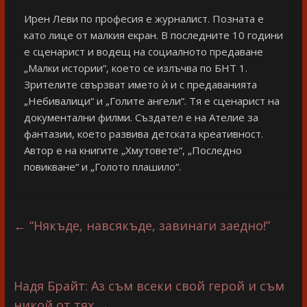
Ирен Леви по професия e журналист. Позната е
като лице от малкия екран. В последните 10 години
е сценарист и водещ на социалното предаване
„Малки истории“, което се излъчва по БНТ 1.
Зрителите свързват името ѝ и с предаванията
„Небивалици“ и „Голите ангели“. Тя е сценарист на
документални филми. Създател е на Ателие за
фантазии, което развива детската креативност.
Автор е на книгите „Хмутовете“, „Последно
повикване“ и „Голото плашило“.
←
“Някъде, навсякъде, завинаги заедно!”
Надя Брайт: Аз съм всеки свой герой и съм
никой от тях
→