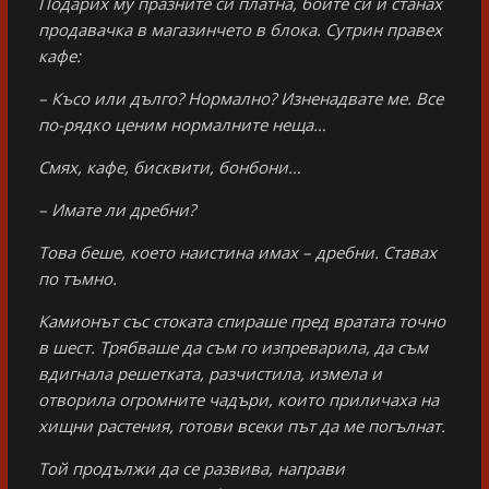
Подарих му празните си платна, боите си и станах
продавачка в магазинчето в блока. Сутрин правех
кафе:
– Късо или дълго? Нормално? Изненадвате ме. Все
по-рядко ценим нормалните неща…
Смях, кафе, бисквити, бонбони…
– Имате ли дребни?
Това беше, което наистина имах – дребни. Ставах
по тъмно.
Камионът със стоката спираше пред вратата точно
в шест. Трябваше да съм го изпреварила, да съм
вдигнала решетката, разчистила, измела и
отворила огромните чадъри, които приличаха на
хищни растения, готови всеки път да ме погълнат.
Той продължи да се развива, направи