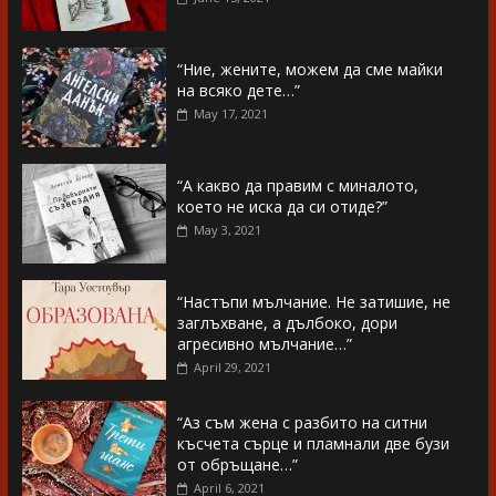
“Ние, жените, можем да сме майки
на всяко дете…”
May 17, 2021
“А какво да правим с миналото,
което не иска да си отиде?”
May 3, 2021
“Настъпи мълчание. Не затишие, не
заглъхване, а дълбоко, дори
агресивно мълчание…”
April 29, 2021
“Аз съм жена с разбито на ситни
късчета сърце и пламнали две бузи
от обръщане…”
April 6, 2021