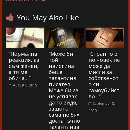
You May Also Like
“Нормална
“Може би
“Странно е
реакция, аз
той
но човек не
съм женен,
наистина
може да
а тя ме
беше
мисли за
обича…”
талантлив
собственот
писател.
о си
August 8, 2019
Може би аз
самоубийст
не успявах
во…”
да го видя,
September 8,
защото
2020
сама не бях
достатъчно
талантлива