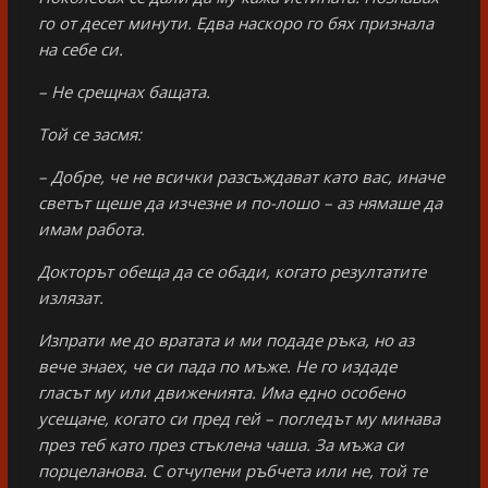
го от десет минути. Eдва наскоро го бях признала
на себе си.
– Не срещнах бащата.
Той се засмя:
– Добре, че не всички разсъждават като вас, иначе
светът щеше да изчезне и по-лошо – аз нямаше да
имам работа.
Докторът обеща да се обади, когато резултатите
излязат.
Изпрати ме до вратата и ми подаде ръка, но аз
вече знаех, че си пада по мъже. Не го издаде
гласът му или движенията. Има едно особено
усещане, когато си пред гей – погледът му минава
през теб като през стъклена чаша. За мъжа си
порцеланова. С отчупени ръбчета или не, той те