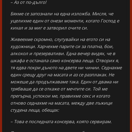
– Аз от по-дълго!
Бяхме се запознали на една изложба. Мисля, че
уцелихме един от онези моменти, когато Господ е
кихал и за миг е затворил очите си.
Живеехме скромно, слугувайки на егото си на
художници. Харчехме парите си за платна, бои,
алкохол и презервативи. Една вечер видях, че в
шкафа е останала само консерва леща. Отворих я,
тя едва покри дъното на двете ни чинии. Седнахме
един срещу друг на масата и аз се разплаках. Не
можеше да продължаваме така. Един от двама ни
трябваше да се откаже от мечтите си. Той ме
прегърна, успокои ме, правихме секс и когато
отново седнахме на масата, между две лъжици
студена леща, обещах:
– Това е последната консерва, която сервирам.