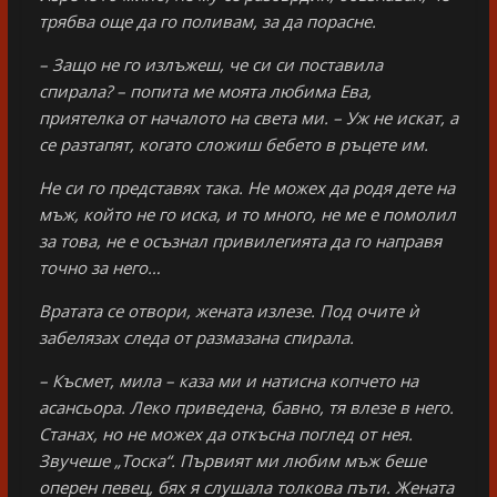
трябва още да го поливам, за да порасне.
– Защо не го излъжеш, че си си поставила
спирала? – попита ме моята любима Ева,
приятелка от началото на света ми. – Уж не искат, а
се разтапят, когато сложиш бебето в ръцете им.
Не си го представях така. Не можех да родя дете на
мъж, който не го иска, и то много, не ме е помолил
за това, не е осъзнал привилегията да го направя
точно за него…
Вратата се отвори, жената излезе. Под очите ѝ
забелязах следа от размазана спирала.
– Късмет, мила – каза ми и натисна копчето на
асансьора. Леко приведена, бавно, тя влезе в него.
Станах, но не можех да откъсна поглед от нея.
Звучеше „Тоска“. Първият ми любим мъж беше
оперен певец, бях я слушала толкова пъти. Жената