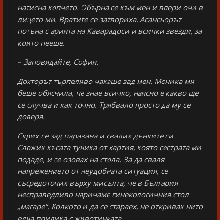
натисна копчето. Обърна се към мен и впери очи в
лицето ми. Вратите се затвориха. Асансьорът
потъна с арията на Каварадоси и всички звезди, за
които пееше.
– Заповядайте, София.
Докторът търпеливо чакаше зад мен. Моника ми
беше обяснила, че знае всичко, наясно е какво ще
се случва и как точно. Трябвало просто да му се
доверя.
Скрих се зад паравана и свалих дънките си.
Сложих късата туника от хартия, която сестрата ми
подаде, и се озовах на стола. За да сваля
напрежението от неудобната ситуация, се
съсредоточих върху мисълта, че в България
несправедливо наричаме гинекологичния стол
„магаре“. Колкото и да се стараех, не откривах нито
една прилика с животинката.