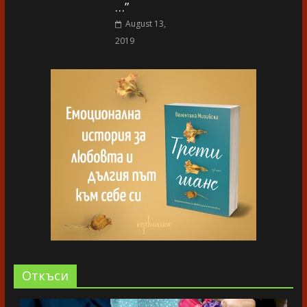
…”
August 13,
2019
Oткъси