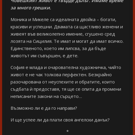
Човешкият живот е твърде дълъг. Имаме време
за много грешки.
Моника и Микеле са идеалната двойка – богати,
красиви и успешни. Двамата са щастливо женени и
живеят във великолепно имение, сгушено сред
лозята на Сицилия. Те имат и могат да имат всичко.
Единственото, което им липсва, за да бъде
животът им съвършен, е дете.
София е млада и очарователна художничка, чийто
живот е не чак толкова перфектен. Безкрайно
разочарована от неуспехите и обратите, които
съдбата ѝ предоставя, тя ще се опита да промени
неписаните закони на сърцето…
Възможно ли е да го направи?
И ще успее ли да плати своя ангелски данък?
*