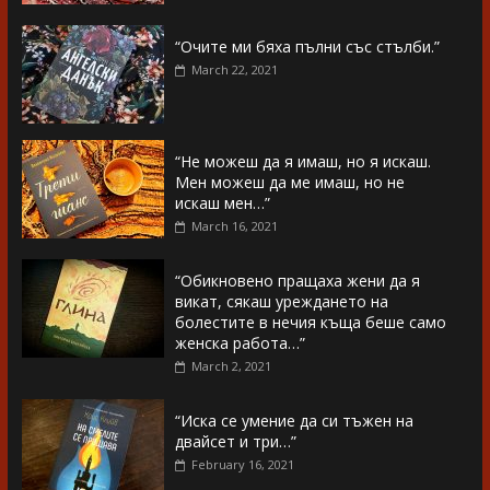
“Очите ми бяха пълни със стълби.”
March 22, 2021
“Не можеш да я имаш, но я искаш.
Мен можеш да ме имаш, но не
искаш мен…”
March 16, 2021
“Обикновено пращаха жени да я
викат, сякаш уреждането на
болестите в нечия къща беше само
женска работа…”
March 2, 2021
“Иска се умение да си тъжен на
двайсет и три…”
February 16, 2021