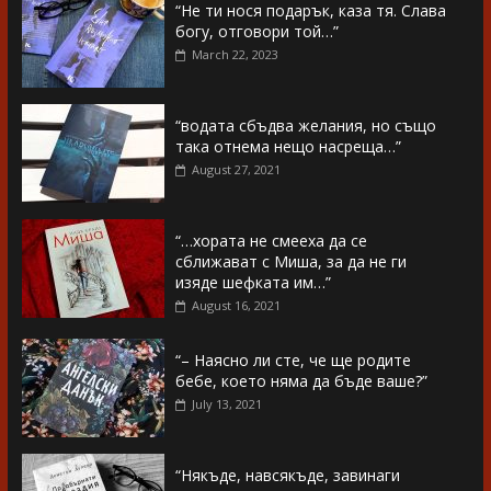
“Не ти нося подарък, каза тя. Слава
богу, отговори той…”
March 22, 2023
“водата сбъдва желания, но също
така отнема нещо насреща…”
August 27, 2021
“…хората не смееха да се
сближават с Миша, за да не ги
изяде шефката им…”
August 16, 2021
“– Наясно ли сте, че ще родите
бебе, което няма да бъде ваше?”
July 13, 2021
“Някъде, навсякъде, завинаги