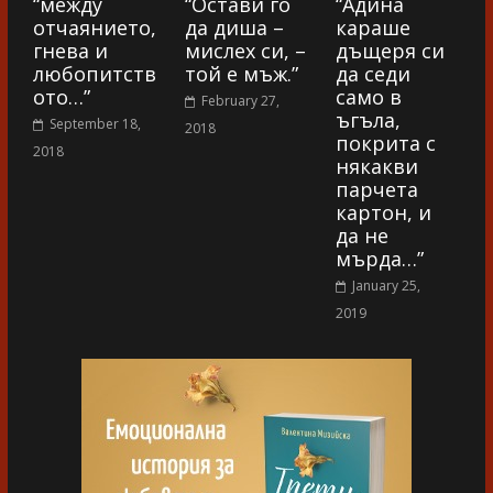
“между
“Остави го
“Адина
отчаянието,
да диша –
караше
гнева и
мислех си, –
дъщеря си
любопитств
той е мъж.”
да седи
ото…”
само в
February 27,
ъгъла,
September 18,
2018
покрита с
2018
някакви
парчета
картон, и
да не
мърда…”
January 25,
2019