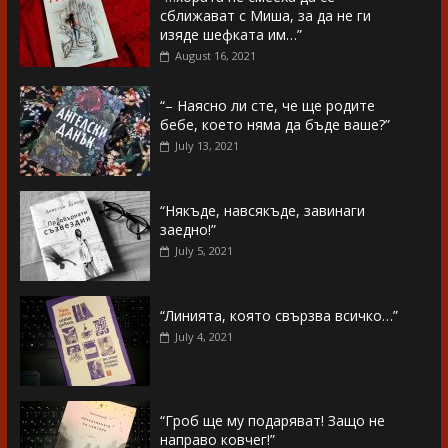
сближават с Миша, за да не ги
изяде шефката им…”
August 16, 2021
“– Наясно ли сте, че ще родите
бебе, което няма да бъде ваше?”
July 13, 2021
“Някъде, навсякъде, завинаги
заедно!”
July 5, 2021
“Линията, която свързва всичко…”
July 4, 2021
“Гроб ще му подаряват! Защо не
направо ковчег!”