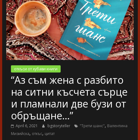
разказ
откъси от хубави книги
“Аз съм жена с разбито
на ситни късчета сърце
и пламнали две бузи от
обръщане…”
,
April 6, 2021
bgstoryteller
"Трети шанс"
Валентина
,
,
Мизийска
откъс
цитат