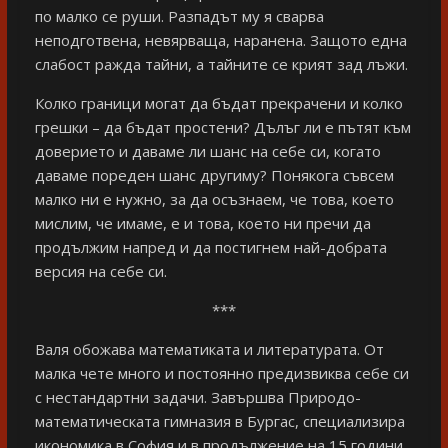
по малко се руши. Разпадът му я сварва
неподготвена, невярваща, наранена. Защото една
слабост ражда тайни, а тайните се крият зад лъжи.
Колко граници могат да бъдат прекрачени и колко
грешки – да бъдат простени? Дълъг ли е пътят към
доверието и даваме ли шанс на себе си, когато
даваме пореден шанс другиму? Понякога съвсем
малко ни е нужно, за да осъзнаем, че това, което
мислим, че имаме, е и това, което ни пречи да
продължим напред и да постигнем най-добрата
версия на себе си.
***
Валя обожава математиката и литературата. От
малка чете много и постоянно предизвиква себе си
с нестандартни задачи. Завършва Природо-
математическата гимназия в Бургас, специализира
икономика в София и в продължение на 15 години