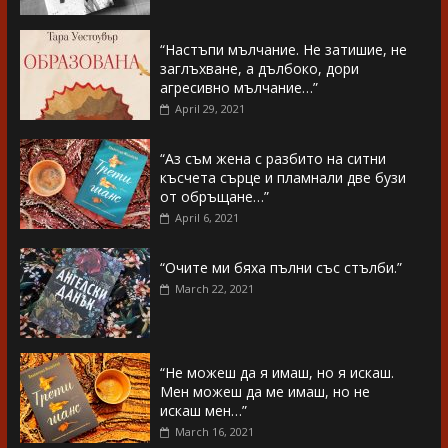
“Настъпи мълчание. Не затишие, не
заглъхване, а дълбоко, дори
агресивно мълчание…”
April 29, 2021
“Аз съм жена с разбито на ситни
късчета сърце и пламнали две бузи
от обръщане…”
April 6, 2021
“Очите ми бяха пълни със стълби.”
March 22, 2021
“Не можеш да я имаш, но я искаш.
Мен можеш да ме имаш, но не
искаш мен…”
March 16, 2021