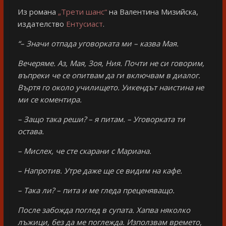
Из романа
„Трети шанс“
на Валентина Мизийска,
издателство
Ентусиаст
.
“– Значи отпада уговорката ми – казва Мая.
Вечеряме. Аз, Мая, Зоя, Ния. Почти не си говорим,
въпреки че се опитвам да ги включвам в диалог.
Въртя го около училището. Уикендът наистина не
ми се коментира.
– Защо така реши? – я питам. – Уговорката ти
остава.
– Мислех, че сте скарани с Мариана.
– Напротив. Утре даже ще се видим на кафе.
– Така ли? – пита и ме гледа преценяващо.
После забожда поглед в супата. Хапва няколко
лъжици, без да ме поглежда. Използвам времето,