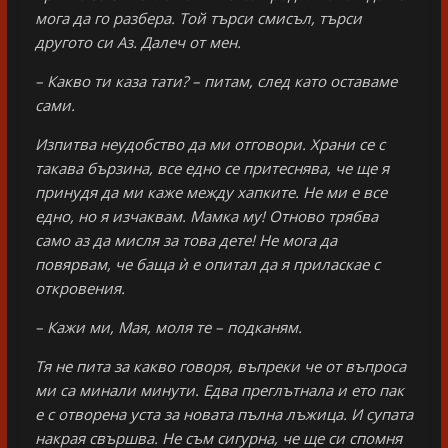
мога да го разбера. Той търси смисъл, търси
другото си Аз. Далеч от мен.
– Какво ти каза тати? – питам, след като оставаме
сами.
Изпитва неудобство да ми отговори. Храни се с
такава бързина, все едно се притеснява, че ще я
принудя да ми каже между хапките. Не ми е все
едно, но я изчаквам. Мамка му! Отново трябва
само аз да мисля за това дете! Не мога да
повярвам, че баща ѝ е опитал да я приласкае с
откровения.
– Кажи ми, Мая, моля те – подканям.
Тя не пита за какво говоря, въпреки че от въпроса
ми са минали минути. Едва преглътнала и ето пак
е с отворена уста за новата пълна лъжица. И супата
накрая свършва. Не съм сигурна, че ще си спомня