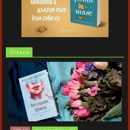
Oткъси