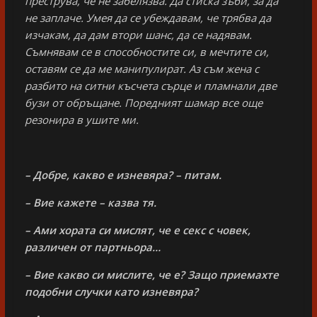
преструва, че не забелязва. Да стиска зъби, за да
не заплаче. Умея да се убеждавам, че трябва да
изчакам, да дам втори шанс, да се надявам.
Съмнявам се в способностите си, в мечтите си,
оставям се да ме манипулират. Аз съм жена с
разбито на ситни късчета сърце и пламнали две
бузи от обръщане. Поредният шамар все още
резонира в ушите ми.
– Добре, какво е изневяра? – питам.
– Вие кажете – казва тя.
– Ами хората си мислят, че е секс с човек,
различен от партньора…
– Вие какво си мислите, че е? Защо приемахте
подобни случки като изневяра?