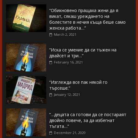
“Обикновено пращаха жени да я
викат, сякаш уреждането на
болестите в нечия къща беше само
женска работа…”
March 2, 2021
“Иска се умение да си тъжен на
двайсет и три…”
February 16, 2021
“Изглежда все пак някой го
търсеше.”
January 12, 2021
“…децата са готови да се постараят
двойно повече, за да избегнат
тъгата…”
December 21, 2020