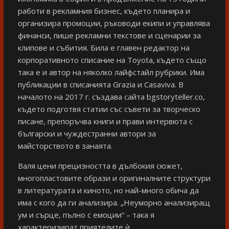
работи в рекламния бизнес, където планира и
организира промоции, ръководи екипи и управлява
финанси, пише рекламни текстове и сценарии за
клипове и събития. Била е главен редактор на
корпоративното списание на Toyota, където също
така е и автор на няколко лайфстайл рубрики. Има
публикации в списанията Grazia и Casaviva. В
началото на 2017 г. създава сайта bgstoryteller.co,
където подготвя статии със съвети за творческо
писане, препоръчва книги и прави интервюта с
български и чуждестранни автори за
майсторството в занаята.
Валя цени прецизността в дълбокия сюжет,
многопластовите образи и оригиналните структури
в литературата и киното, но най-много обича да
има с кого да ги анализира. „Неуморно анализиращ
ум и сърце, пълно с емоции“ – така я
характеризират приятелите ѝ.