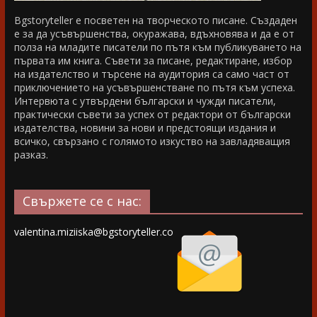
Bgstoryteller е посветен на творческото писане. Създаден
е за да усъвършенства, окуражава, вдъхновява и да е от
полза на младите писатели по пътя към публикуването на
първата им книга. Съвети за писане, редактиране, избор
на издателство и търсене на аудитория са само част от
приключението на усъвършенстване по пътя към успеха.
Интервюта с утвърдени български и чужди писатели,
практически съвети за успех от редактори от български
издателства, новини за нови и предстоящи издания и
всичко, свързано с голямото изкуство на завладяващия
разказ.
Свържете се с нас:
valentina.miziiska@bgstoryteller.co