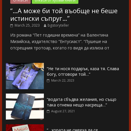
ОТКЪСИ
откъси от хубави книги
“…А може би той въобще не беше
истински съпруг…”
March 25, 2023
bgstoryteller
Из романа “Пет годишни времена” на Валентина
Мизийска, издателство “Ентусиаст”. “Пушеше на
отсрещния тротоар, когато го видя да излиза от
“Не ти нося подарък, каза тя. Слава
богу, отговори той…”
March 22, 2023
“водата сбъдва желания, но също
така отнема нещо насреща…”
August 27, 2021
“…хората не смееха да се