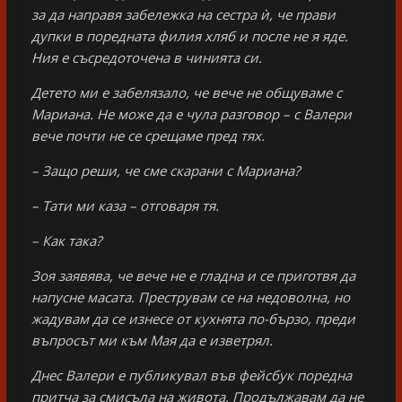
за да направя забележка на сестра ѝ, че прави
дупки в поредната филия хляб и после не я яде.
Ния е съсредоточена в чинията си.
Детето ми е забелязало, че вече не общуваме с
Мариана. Не може да е чула разговор – с Валери
вече почти не се срещаме пред тях.
– Защо реши, че сме скарани с Мариана?
– Тати ми каза – отговаря тя.
– Как така?
Зоя заявява, че вече не е гладна и се приготвя да
напусне масата. Преструвам се на недоволна, но
жадувам да се изнесе от кухнята по-бързо, преди
въпросът ми към Мая да е изветрял.
Днес Валери е публикувал във фейсбук поредна
притча за смисъла на живота. Продължавам да не