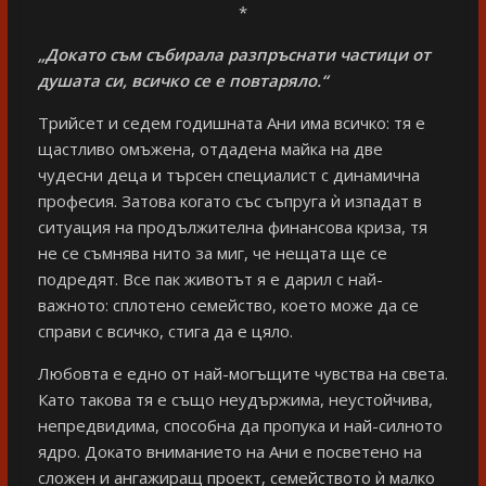
*
„Докато съм събирала разпръснати частици от
душата си, всичко се е повтаряло.“
Трийсет и седем годишната Ани има всичко: тя е
щастливо омъжена, отдадена майка на две
чудесни деца и търсен специалист с динамична
професия. Затова когато със съпруга ѝ изпадат в
ситуация на продължителна финансова криза, тя
не се съмнява нито за миг, че нещата ще се
подредят. Все пак животът я е дарил с най-
важното: сплотено семейство, което може да се
справи с всичко, стига да е цяло.
Любовта е едно от най-могъщите чувства на света.
Като такова тя е също неудържима, неустойчива,
непредвидима, способна да пропука и най-силното
ядро. Докато вниманието на Ани е посветено на
сложен и ангажиращ проект, семейството ѝ малко