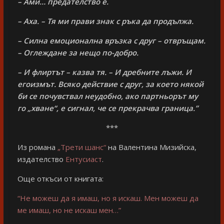
– Ами… предателство е.
– Аха. – Тя ми прави знак с ръка да продължа.
– Силна емоционална връзка с друг – отвръщам.
– Оглеждане за нещо по-добро.
– И флиртът – казва тя. – И дребните лъжи. И
егоизмът. Всяко действие с друг, за което някой
би се почувствал неудобно, ако партньорът му
го „хване“, е сигнал, че се прекрачва граница.”
***
Из романа
„Трети шанс“
на Валентина Мизийска,
издателство
Ентусиаст
.
Още откъси от книгата:
“Не можеш да я имаш, но я искаш. Мен можеш да
ме имаш, но не искаш мен…”