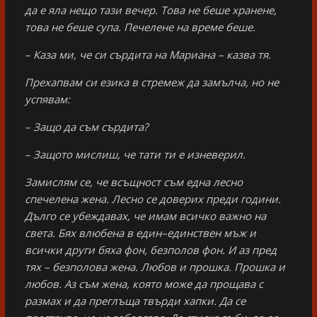
да е яла нещо тази вечер. Това не беше хранене,
това не беше супа. Печелене на време беше.
– Каза ми, че си сърдита на Мариана – казва тя.
Прехапвам си езика в стремеж да замълча, но не
успявам:
– Защо да съм сърдита?
– Защото мислиш, че тати ти е изневерил.
Замислям се, че всъщност съм една лесно
спечелена жена. Лесно се доверих преди години.
Дълго се убеждавах, че имам всичко важно на
света. Бях влюбена в един–единствен мъж и
всички други бяха фон, безполов фон. И аз пред
тях – безполова жена. Любов и прошка. Прошка и
любов. Аз съм жена, която може да прощава с
размах и да преглъща твърди хапки. Да се