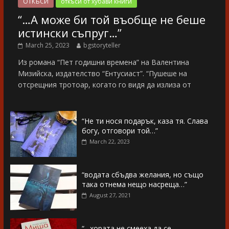
ОТКЪСИ
откъси от хубави книги
“…А може би той въобще не беше
истински съпруг…”
March 25, 2023
bgstoryteller
Из романа “Пет годишни времена” на Валентина
Мизийска, издателство “Ентусиаст”. “Пушеше на
отсрещния тротоар, когато го видя да излиза от
“Не ти нося подарък, каза тя. Слава
богу, отговори той…”
March 22, 2023
“водата сбъдва желания, но също
така отнема нещо насреща…”
August 27, 2021
“…хората не смееха да се