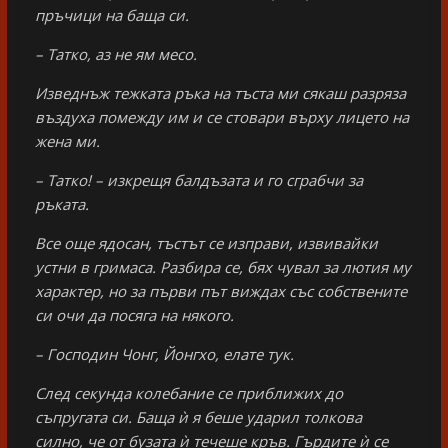
пръчици на баща си.
– Татко, аз не ям месо.
Изведнъж тежката ръка на тъста ми сякаш разряза
въздуха помежду им и се стовари върху лицето на
жена ми.
– Татко! – изкрещя балдъзата и го сграбчи за
ръката.
Все още ядосан, тъстът се изправи, извивайки
устни в гримаса. Разбира се, бях чувал за лютия му
характер, но за първи път виждах със собствените
си очи да посяга на някого.
– Господин Чонг, Йонгхо, елате тук.
След секунда колебание се приближих до
съпругата си. Баща ѝ я беше ударил толкова
силно, че от бузата ѝ течеше кръв. Гърдите ѝ се