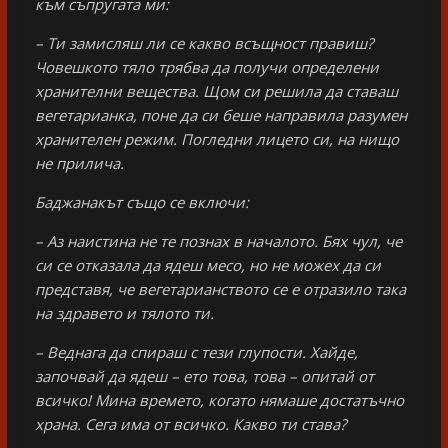
към съпругата ми:
– Ти замисляш ли се какво всъщност правиш?
Човешкото тяло трябва да получи определени
хранителни вещества. Щом си решила да ставаш
вегетарианка, поне да си беше направила разумен
хранителен режим. Погледни лицето си, на нищо
не прилича.
Баджанакът също се включи:
– Аз наистина не те познах в началото. Бях чул, че
си се отказала да ядеш месо, но не можех да си
представя, че вегетарианството се е отразило така
на здравето и тялото ти.
– Веднага да спираш с тези глупости. Хайде,
започвай да ядеш – ето това, това – опитай от
всичко! Мина времето, когато нямаше достатъчно
храна. Сега има от всичко. Какво ти става?