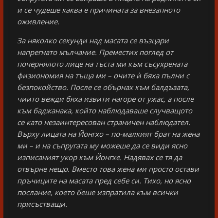
и се чудеше каква е причината за внезапното
оживление.
За няколко секунди над масата се възцари
напрегнато мълчание. Преместих поглед от
почернялото лице на тъста ми към съсухрената
физиономия на тъща ми – очите ѝ бяха пълни с
безпокойство. После се обърнах към балдъзата,
чиито вежди бяха извити нагоре от ужас, а после
към баджанака, който наблюдаваше случващото
се като незаинтересован страничен наблюдател.
Върху лицата на Йонгхо – по-малкият брат на жена
ми – и на съпругата му можеше да се види ясно
изписаният укор към Йонгхе. Надявах се тя да
отвърне нещо. Вместо това жена ми просто остави
пръчиците на масата пред себе си. Тихо, но ясно
послание, което беше изпратила към всички
присъстващи.