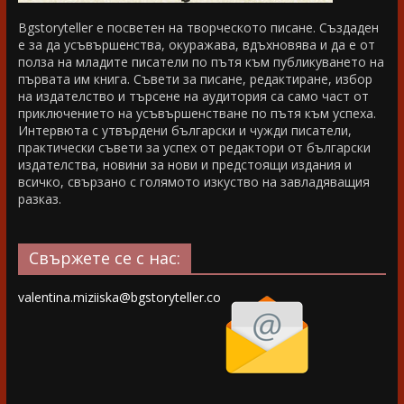
Bgstoryteller е посветен на творческото писане. Създаден
е за да усъвършенства, окуражава, вдъхновява и да е от
полза на младите писатели по пътя към публикуването на
първата им книга. Съвети за писане, редактиране, избор
на издателство и търсене на аудитория са само част от
приключението на усъвършенстване по пътя към успеха.
Интервюта с утвърдени български и чужди писатели,
практически съвети за успех от редактори от български
издателства, новини за нови и предстоящи издания и
всичко, свързано с голямото изкуство на завладяващия
разказ.
Свържете се с нас:
valentina.miziiska@bgstoryteller.co