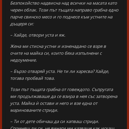
Безпокойство надвисна над всички на масата като
черен облак. Този път тъщата направо грабна едно
парче свинско месо и го поднесе към устните на
дъщеря си:
– Хайде, отвори уста и яж.
Жена ми стисна устни и изненадано се взря в
очите на майка си, които бяха изпълнени с
недоумение.
– Бързо отваряй уста. Не ти ли харесва? Хайде,
тогава пробвай това.
Този път тъщата грабна от говеждото. Съпругата
ми продължаваше да се взира в нея със затворена
уста. Майка ѝ остави и него и взе една от
маринованите стриди.
– Ти от дете обичаш да си хапваш стриди.
Спомняш ли си, че винаги ми казваше как искаш