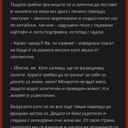
Тъщата грабна пръчиците си и започна да поставя
в чинията на жена ми ориз с печено говеждо,
тангсуюк – свинско мариновано в сладко-кисел сос
по китайски, такчим – задушено пиле с пържени
картофи и люта подправка, октопод с нудли.
– Какво чакаш?! Яж, ти казвам! – изведнъж гласът
на баща ѝ се разнесе високо като звука от
локомотив.
– Йонгхе, яж. Като хапнеш, ще си възвърнеш
силите. Хората трябва да се грижат за себе си,
докато са живи, нали? Монасите не ядат месо,
защото водят аскетичен и праведен живот. А и
живеят в усамотение.
Балдъзата като че ли все още таеше надежда да
вразуми сестра си. Децата се бяха укротили и
гледаха с ококорени очи жена ми. От своя страна,
съпругата ми се взираше в лицата на роднините си