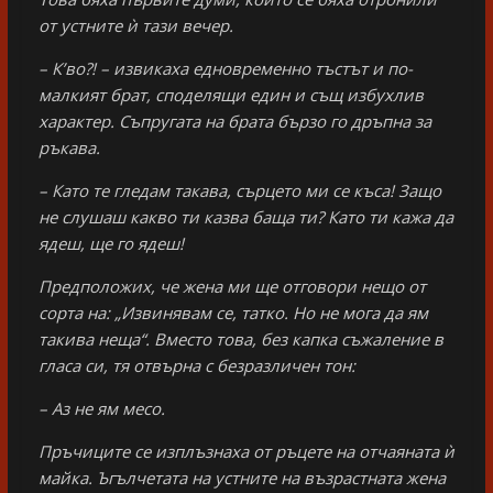
от устните ѝ тази вечер.
– К’во?! – извикаха едновременно тъстът и по-
малкият брат, споделящи един и същ избухлив
характер. Съпругата на брата бързо го дръпна за
ръкава.
– Като те гледам такава, сърцето ми се къса! Защо
не слушаш какво ти казва баща ти? Като ти кажа да
ядеш, ще го ядеш!
Предположих, че жена ми ще отговори нещо от
сорта на: „Извинявам се, татко. Но не мога да ям
такива неща“. Вместо това, без капка съжаление в
гласа си, тя отвърна с безразличен тон:
– Аз не ям месо.
Пръчиците се изплъзнаха от ръцете на отчаяната ѝ
майка. Ъгълчетата на устните на възрастната жена