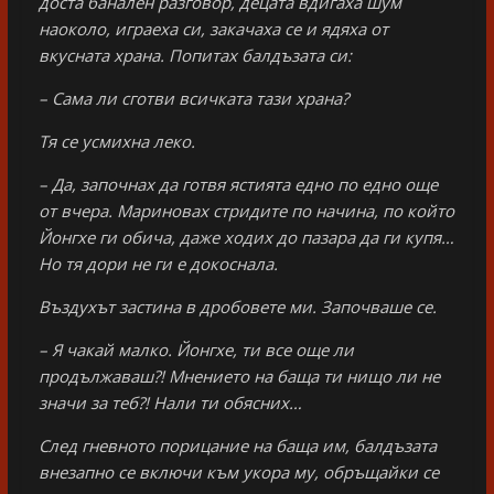
доста банален разговор, децата вдигаха шум
наоколо, играеха си, закачаха се и ядяха от
вкусната храна. Попитах балдъзата си:
– Сама ли сготви всичката тази храна?
Тя се усмихна леко.
– Да, започнах да готвя ястията едно по едно още
от вчера. Мариновах стридите по начина, по който
Йонгхе ги обича, даже ходих до пазара да ги купя…
Но тя дори не ги е докоснала.
Въздухът застина в дробовете ми. Започваше се.
– Я чакай малко. Йонгхе, ти все още ли
продължаваш?! Мнението на баща ти нищо ли не
значи за теб?! Нали ти обясних…
След гневното порицание на баща им, балдъзата
внезапно се включи към укора му, обръщайки се