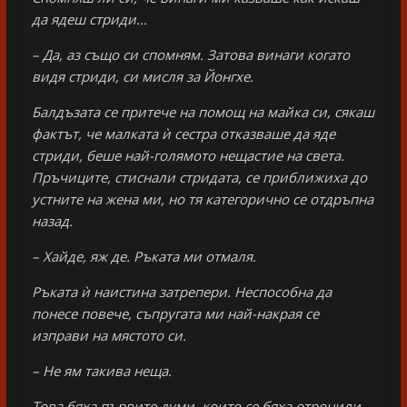
да ядеш стриди…
– Да, аз също си спомням. Затова винаги когато
видя стриди, си мисля за Йонгхе.
Балдъзата се притече на помощ на майка си, сякаш
фактът, че малката ѝ сестра отказваше да яде
стриди, беше най-голямото нещастие на света.
Пръчиците, стиснали стридата, се приближиха до
устните на жена ми, но тя категорично се отдръпна
назад.
– Хайде, яж де. Ръката ми отмаля.
Ръката ѝ наистина затрепери. Неспособна да
понесе повече, съпругата ми най-накрая се
изправи на мястото си.
– Не ям такива неща.
Това бяха първите думи, които се бяха отронили