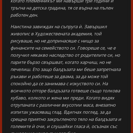
когато племенникът ми навърши три години и
тръгна на детска градина, тя се върна на пълен
работен ден.
Наистина завиждах на съпруга ѝ. Завършил
живопис в Художествената академия, той
рисуваше, но не допринасяше с нищо за
финансите на семейството си. Говореше се, че е
получил някакво наследство от родителите си, но
парите бързо свършват, когато харчиш, но не
печелиш. Ето защо балдъзата ми беше запретнала
ръкави и работеше за двама, за да може той
спокойно да се занимава с изкуството си. На
всичкото отгоре балдъзата готвеше също толкова
хубаво, колкото и жена ми преди. Когато видях
отрупаната с различни вкусотии маса, внезапно
изпитах ужасяващ глад. Вдигнах поглед, за да
срещна приятно закръгленото тяло на балдъзата и
големите ѝ очи, и слушайки гласа ѝ, осъзнах със