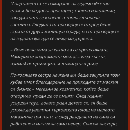
“Апартаментът се намираше на седемнайсетия
етаж и беше доста просторен, с южно изложение,
заради което се къпеше в топла слънчева
светлина. Гледката от прозорците отпред беше
скрита от друга жилищна сграда, но от прозорците
на задната фасада се виждаха дървета.
– Вече поне няма за какво да се притеснявате.
Намерихте апартамента мечта! – каза тъстът,
взимайки пръчиците и лъжицата в ръце.
По-голямата сестра на жена ми беше закупила този
хубав имот благодарение на приходите от малкия
си бизнес – магазин за козметика, който беше
отворила, преди да се омъжи. След години
усърден труд, докато роди детето си, тя беше
успяла да увеличи търговската площ на малкото
магазинче три пъти, а след раждането на сина си
работеше в магазина само вечер. Съвсем наскоро,