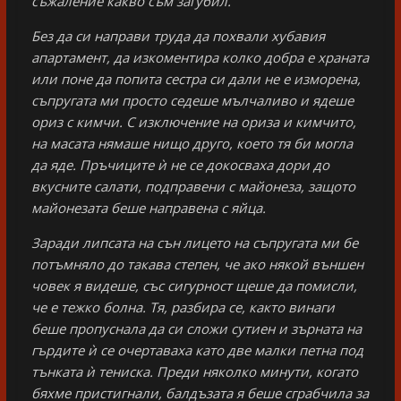
съжаление какво съм загубил.
Без да си направи труда да похвали хубавия
апартамент, да изкоментира колко добра е храната
или поне да попита сестра си дали не е изморена,
съпругата ми просто седеше мълчаливо и ядеше
ориз с кимчи. С изключение на ориза и кимчито,
на масата нямаше нищо друго, което тя би могла
да яде. Пръчиците ѝ не се докосваха дори до
вкусните салати, подправени с майонеза, защото
майонезата беше направена с яйца.
Заради липсата на сън лицето на съпругата ми бе
потъмняло до такава степен, че ако някой външен
човек я видеше, със сигурност щеше да помисли,
че е тежко болна. Тя, разбира се, както винаги
беше пропуснала да си сложи сутиен и зърната на
гърдите ѝ се очертаваха като две малки петна под
тънката ѝ тениска. Преди няколко минути, когато
бяхме пристигнали, балдъзата я беше сграбчила за