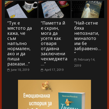
“Тук е
“Паметта й
“Най-сетне
мястото да
е скрин,
бяха
кажа, че
мога да
непознати,
съм
усетя как
миналото
напълно
отваря
им бе
нормален,
отдавна
забравено…
ако и да
заключени
”
пиша
чекмеджета
February 14,
разкази…”
…”
2019
June 18, 2019
April 17, 2019