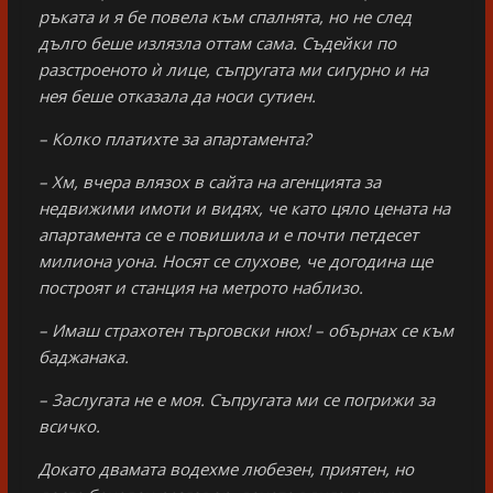
ръката и я бе повела към спалнята, но не след
дълго беше излязла оттам сама. Съдейки по
разстроеното ѝ лице, съпругата ми сигурно и на
нея беше отказала да носи сутиен.
– Колко платихте за апартамента?
– Хм, вчера влязох в сайта на агенцията за
недвижими имоти и видях, че като цяло цената на
апартамента се е повишила и е почти петдесет
милиона уона. Носят се слухове, че догодина ще
построят и станция на метрото наблизо.
– Имаш страхотен търговски нюх! – обърнах се към
баджанака.
– Заслугата не е моя. Съпругата ми се погрижи за
всичко.
Докато двамата водехме любезен, приятен, но