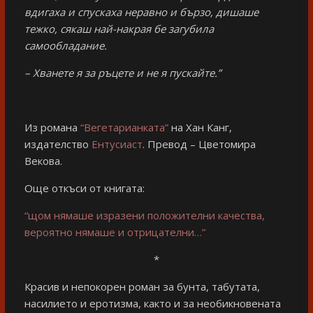
вдигаха и спускаха неравно и бързо, дишаше
тежко, сякаш най-накрая бе загубила
самообладание.
– Хванете я за ръцете и не я пускайте.”
Из романа
“Вегетарианката”
на Хан Канг,
издателство
Ентусиаст
. Превод – Цветомира
Векова.
Още откъси от книгата:
“щом нямаше изразени положителни качества,
вероятно нямаше и отрицателни…”
*
Красив и непокорен роман за бунта, табутата,
насилието и еротизма, както и за необикновената