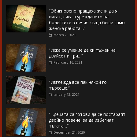
“Обикновено пращаха жени да я
викат, сякаш уреждането на
болестите в нечия къща беше само
женска работа…”
March 2, 2021
“Иска се умение да си тъжен на
двайсет и три…”
February 16, 2021
“Изглежда все пак някой го
търсеше.”
January 12, 2021
“…децата са готови да се постараят
двойно повече, за да избегнат
тъгата…”
December 21, 2020