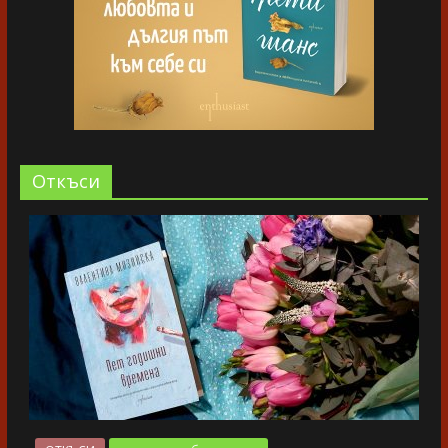
Oткъси