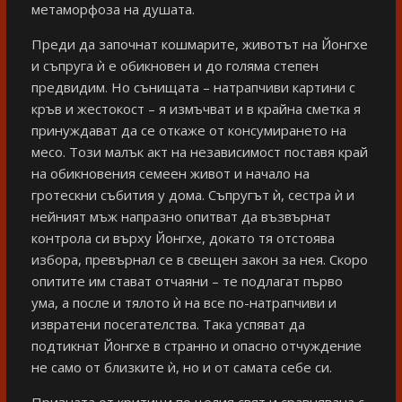
метаморфоза на душата.
Преди да започнат кошмарите, животът на Йонгхе
и съпруга ѝ е обикновен и до голяма степен
предвидим. Но сънищата – натрапчиви картини с
кръв и жестокост – я измъчват и в крайна сметка я
принуждават да се откаже от консумирането на
месо. Този малък акт на независимост поставя край
на обикновения семеен живот и начало на
гротескни събития у дома. Съпругът ѝ, сестра ѝ и
нейният мъж напразно опитват да възвърнат
контрола си върху Йонгхе, докато тя отстоява
избора, превърнал се в свещен закон за нея. Скоро
опитите им стават отчаяни – те подлагат първо
ума, а после и тялото ѝ на все по-натрапчиви и
извратени посегателства. Така успяват да
подтикнат Йонгхе в странно и опасно отчуждение
не само от близките ѝ, но и от самата себе си.