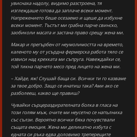
увиснаха надолу, видимо разстроена, тя
изглеждаше готова да заплаче всеки момент.
Напрежението беше осезаемо и щеше да избухне
всеки момент. Тъстът ми грабна парче свинско,
заобиколи масата и застана право срещу жена ми.
Макар и прегърбен от неумолимостта на времето,
каленото му от усърдна фермерска работа тяло се
извиси над крехката ми съпруга. Навеждайки се,
той тикна парчето месо пред лицето на жена ми.
– Хайде, яж! Слушай баща си. Всички ти го казваме
за твое добро. Защо се инатиш така? Ами ако се
разболееш, какво ще правиш?
Чувайки сърцераздирателната болка в гласа на
този голям мъж, очите ми неусетно се напълниха
със сълзи. Вероятно всички бяха почувствали
същата емоция. Жена ми деликатно избута с
едната си ръка едва доловимо треперещите