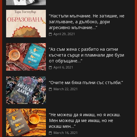
“Настъпи мълчание. Не затишие, не
заглъхване, а дълбоко, дори
агресивно мълчание…”
April 29, 2021
“Аз съм жена с разбито на ситни
късчета сърце и пламнали две бузи
от обръщане…”
April 6, 2021
“Очите ми бяха пълни със стълби.”
March 22, 2021
“Не можеш да я имаш, но я искаш.
Мен можеш да ме имаш, но не
искаш мен…”
March 16, 2021