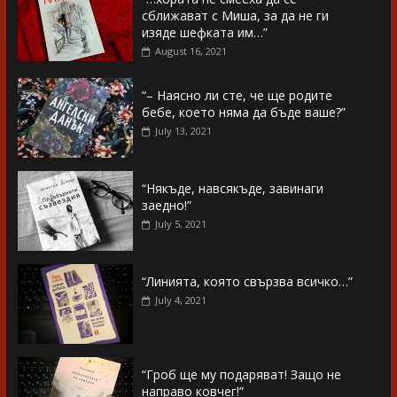
сближават с Миша, за да не ги
изяде шефката им…”
August 16, 2021
“– Наясно ли сте, че ще родите
бебе, което няма да бъде ваше?”
July 13, 2021
“Някъде, навсякъде, завинаги
заедно!”
July 5, 2021
“Линията, която свързва всичко…”
July 4, 2021
“Гроб ще му подаряват! Защо не
направо ковчег!”