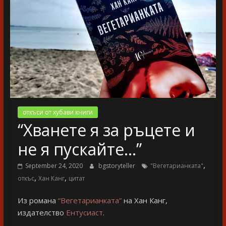
разказ
откъси от хубави книги
“Хванете я за ръцете и
не я пускайте…”
,
September 24, 2020
bgstoryteller
"Вегетарианката"
,
,
откъс
Хан Канг
цитат
Из романа
“Вегетарианката”
на Хан Канг,
издателство
Ентусиаст
.