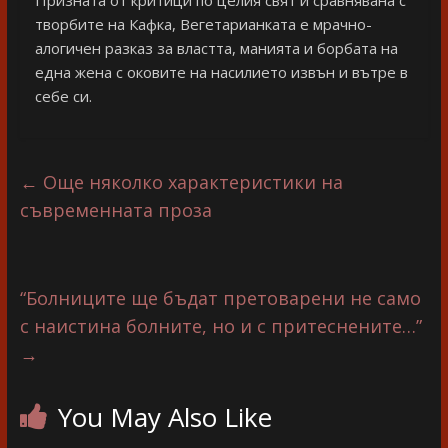
Призната от критици по целия свят и сравнявана с
творбите на Кафка, Вегетарианката е мрачно-
алогичен разказ за властта, манията и борбата на
една жена с оковите на насилието извън и вътре в
себе си.
←
Още няколко характеристики на
съвременната проза
“Болниците ще бъдат претоварени не само
с наистина болните, но и с притеснените…”
→
You May Also Like