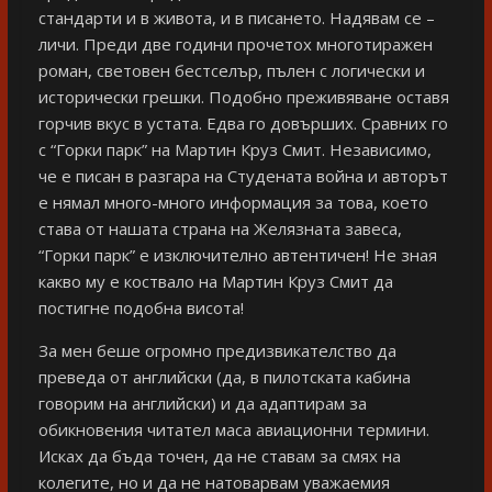
стандарти и в живота, и в писането. Надявам се –
личи. Преди две години прочетох многотиражен
роман, световен бестселър, пълен с логически и
исторически грешки. Подобно преживяване оставя
горчив вкус в устата. Едва го довърших. Сравних го
с “Горки парк” на Мартин Круз Смит. Независимо,
че е писан в разгара на Студената война и авторът
е нямал много-много информация за това, което
става от нашата страна на Желязната завеса,
“Горки парк” е изключително автентичен! Не зная
какво му е коствало на Мартин Круз Смит да
постигне подобна висота!
За мен беше огромно предизвикателство да
преведа от английски (да, в пилотската кабина
говорим на английски) и да адаптирам за
обикновения читател маса авиационни термини.
Исках да бъда точен, да не ставам за смях на
колегите, но и да не натоварвам уважаемия