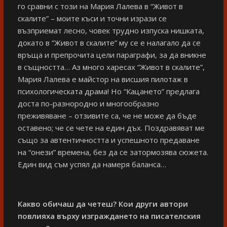
го сравни с този на Мария Лалева в “Живот в
скалите” – моите къси и точни изрази се
възприемат лесно, човек трудно изпуска нишката,
докато в “Живот в скалите” му се е налагало да се
връща и препрочита цели параграфи, за да вникне
в същността… Аз много харесах “Живот в скалите”,
Мария Лалева е майстор на висшия пилотаж в
психологическата драма! Но “Кацането” предлага
доста по-разнородно и многообразно
преживяване – отзивите са, че не може да бъде
оставено; че се чете на един дъх. Поздравяват ме
също за автентичността и успешното предаване
на “онези” времена, без да се затормозява сюжета.
Един вид съм успял да намеря баланса…
Какво обичаш да четеш? Кои други автори
повлияха върху изграждането на писателския