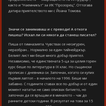
както и “Наемникът” за ИК “Прозорец”. Оттогава
датира приятелството ми с Йоана Томова.
Значи се занимаваш и с преводи! А откога
пишеш? Искал ли си някога да станеш писател?
Пиша от гимназията. Чувствах се несигурен,
неразбран… Нормално за един тийнейджър.
Белият лист ми беше много добър приятел.
Независимо, че единствената 5-ца за целия горен
курс беше по литература в IX клас. Но същински
прописах с дневника си. Започнах, когато си купих
първия лаптоп – в началото на 1996. Беше ми
забавно. С годините ставах все по-добър и от един
момент нататък не само описвах битието, но
започнах да се връщам и в миналото – чак до
ранните детски години. В резултат на това за 15