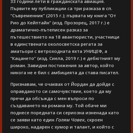
33 години лети в гражданската авиация.
Първите му публикации са три разказа в сп.
“Съвременник” (2015 г.); първата му книга “От
Рио до Кейптайн” (изд. Прозорец, 2017 г.) е
драматично-пътеписен разказ за
пътешествието на 18 авантюристи, участници
в единствената околосветска регата за
аматьори с ветроходната яхта УНИЦЕФ, а
“Кацането” (изд. Сиела, 2019 г.) е дебютният му
роман. Завидни постижения за автор, който
никога не е бил с амбицията да става писател.
Признавам, че очаквах от Йордан да дойде с
оправданото си самочувствие, което да му
пречи да обсъжда с мен въпроси по
създаването на романа му. Той обаче ми
поднесе поредната си сериозна изненада като
се заяви като един
Голям Човек
, скроен
широко, надарен с хумор и талант, и който с