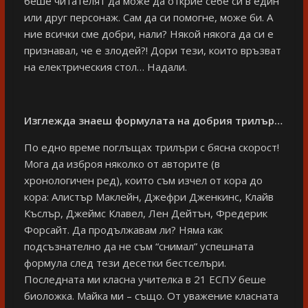
беше читателят да може да открие себе си в един
или друг персонаж. Сам да си помогне, може би. А
ние всички сме добри, нали? Някой някога да си е
признавал, че е злодей?! Дори тези, които връзват
на електрическия стол… Надали.
Изглежда знаеш формулата на добрия трилър…
По едно време поглъщах трилъри с бясна скорост!
Мога да изброя няколко от авторите (в
хронологичен ред), които съм изчел от кора до
кора: Алистър Маклейн, Джефри Дженкинс, Клайв
Къслър, Джеймс Клавел, Лен Дейтън, Фредерик
Форсайт. Да продължавам ли? Няма как
подсъзнателно да не съм “снимал” успешната
формула след тези десетки бестселъри.
Последната ми класна учителка в 21 ЕСПУ беше
биоложка. Майка ми – също. От уважение класната