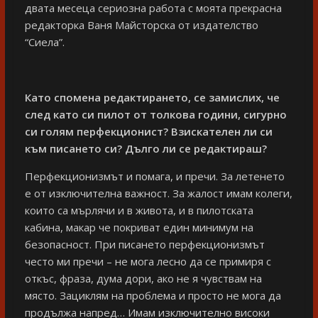
двата месеца сериозна работа с моята прекрасна
редакторка Ваня Майсторска от издателство
“Сиела”.
Като спомена редактирането, се замислих, че
след като си пилот от толкова години, сигурно
си голям перфекционист? Взискателен ли си
към писането си? Дълго ли се редактираш?
Перфекционизмът и помага, и пречи. За летенето
е от изключителна важност. За жалост имам колеги,
които са мърлячи и в живота, и в пилотската
кабина, макар че покриват един минимум на
безопасност. При писането перфекционизмът
често ми пречи – не мога лесно да се примиря с
откъс, фраза, дума дори, ако не я чувствам на
място. Зациклям на проблема и просто не мога да
продължа напред… Имам изключително високи