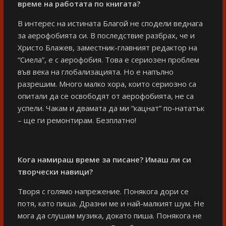
време на работата по книгата?
В интерес на истината Благой не сподели веднага
за аерофобията си. В последствие разбрах, че и
Христо Блажев, заместник-главният редактор на
“Сиела”, е с аерофобия. Това е сериозен проблем
във века на глобализацията. Но е напълно
разрешим. Много малко хора, които сериозно са
опитали да се освободят от аерофобията, не са
успели. Чакам и двамата да ми “кацнат” по-нататък
– ще ги ремонтирам. Безплатно!
Кога намираш време за писане? Имаш ли си
творчески навици?
Творя с голямо напрежение. Понякога дори се
потя, като пиша. Дразни ме и най-малкият шум. Не
мога да слушам музика, докато пиша. Понякога не