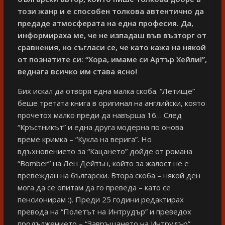
този жанр и е способен толкова автентично да
предаде атмосферата на една професия. Да,
информираха ме, че не изпадаш във възторг от
сравнения, но съгласи се, че като кажа на някой
от познатите си: “Хора, имаме си Артър Хейли!”,
веднага всичко им става ясно!
Бих искал да отворя една малка скоба. “Летище”
беше третата книга в оригинал на английски, която
прочетох малко преди да навърша 16… След
“Кръстникът” и една друга модерна по онова
време кримка – “Кукла на верига”. Но
вдъхновението за “Кацането” дойде от романа
“Bomber” на Лен Дейтън, който за жалост не е
превеждан на български. Втора скоба – някой ден
мога да се опитам да го преведа – като се
пенсионирам :). Преди 25 години редактирах
превода на “Полетът на Интрудър” и преведох
продължението – “Завръщането на Интрудър”,