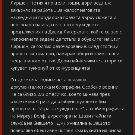
Ларшон. Четях я по цели нощи, дори веднъж
закъснях за работа… За жалост неговите
наследници продадоха правата върху сюжета и
персонажа на издателството му и двете
продължения на Давид Лагеркранс, който се зае с
непосилната задача да “стъпи в обувките” на Стиг
Ларшон, са голямо разочарование. След стотици
прочетени трилъри, намирам общи и заимствани
неща в много от тях. Дори най-великите автори си
купуват туй-онуй от конкуренцията!
От десетина години чета всякаква
документалистика и биографии. Особено военни.
Те са близо 2/3 от всичко, което минава през
ръцете ми. С риск да разбуня духовете бих
препоръчал “Игра на чуждо поле”, автобиографията
на Маркус Волф, директора на Щази (тайната
служба на бившето ГДР). Уникална е. Защото
позволява обективен поглед към кухнята на онова