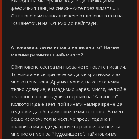
благодатна минерална вода и да наблюдавам
фееричния танц на снежинките през зимата… В
Огняново съм написал повече от половината и на
“Кацането”, и на “От Рио до Кейптаун”.
А показваш ли на някого написаното? На чие
мнение разчиташ най-много?
Обикновено сестра ми първа чете новите писания.
Тя никога не се притеснява да ме критикува и аз
много ценя това. Другият човек, на когото имам
пълно доверие, е Владимир Зарев. Мисля, че той е
чел поне половин дузина версии на “Кацането”.
Колкото и да е зает, той винаги намира време да
седнем и да обсъдим новите ми текстове. За мен
беше изключителна чест, че преди година и
половина ми даде да прочета ръкописа и поиска
мнение от мен за “Чудовището”, най-новия му