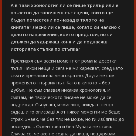
А в тази хронология ли се пише трилър или е
по-лесно да започнеш със сцени, които ще
бъдат поместени по-назад в тялото на
книгата? Лесно ли се пише, когато си наясно с
цялото напрежение, което предстои, но си
длъжен да удържаш коня и да поднасяш
историята стъпка по стъпка?
Преживял съм всеки момент от романа десетки
пъти! Някои неща и сега не ми харесват, след като
съм ги пренаписвал многократно. Други не съм
променял от първия път. Като в киното – без
дубъл. Не съм спазвал никаква хронология. И
смятам, че творческото писане не може да се
подрежда. Сънуваш, измисляш, виждаш нещо –
сядаш и го описваш! А от някои моменти ме беше
страх. Знаех, че без тях не може, но ги избягвах до
последно… Освен това и без Музата не става.
Случва се, че ако не седна да пиша, пощурявам.