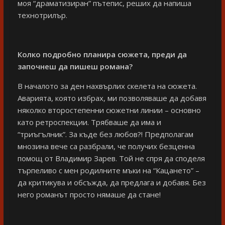
моя “драматизиран” пътепис, реших да напиша
технотрилър.
Колко подробно планира сюжета, преди да
започнеш да пишеш романа?
В началото за ден нахвърлих скелета на сюжета.
Аварията, която избрах, ми позволяваше да добавя
няколко второстепенни сюжетни линии – основно
като ретроспекции. Трябваше да има и
“триъгълник”. За къде без любов?! Предполагам
мнозина вече са разбрали, че получих безценна
помощ от Владимир Зарев. Той не спря да споделя
търпеливо с мен родилните мъки на “Кацането” –
да критикува и обсъжда, да предлага и добавя. Без
него романът просто нямаше да стане!