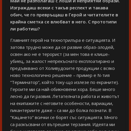
Май не разполагаш с лоши и неприятни образи.
Изграждаш всеки с такъв респект и такава
обич, че го превръщаш в Герой и читателите в
крайна сметка се влюбват в него. С прототипи
ли работиш?
Главният герой на технотрилъра е ситуацията. И
затова трудно може да се развие образ-злодей,
освен ако не е терорист (за мен това е клише-
убиец, за жалост непрекъснато експлоатирано и
предъвквано от Холивудските продукции с всяко
ново технологично решение – пример е N-тия
“Терминатор”, който току-що излезе по екраните).
Героите ми са най-обикновени хора. Беше много
лесно да ги развия. Летателната работа и животът
на екипажите с неговите особености, вариации,
пикантериите даже – са ми до болка познати. В
“Кацането” всички се борят със ситуацията. Много
са разкъсвани от вътрешни терзания. Идеята ми