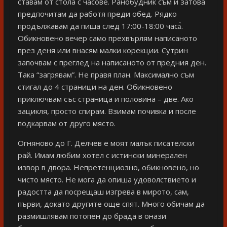
ставам от стола с часове. Ранобудник съм и затова
предпочитам да работя преди обед. Рядко
продължавам да пиша след 17:00-18:00 часа̀.
Обикновено вечер само прехвърлям написаното
през деня или внасям малки корекции. Сутрин
започвам с преглед на написаното от предния ден.
Така “загрявам”. Не правя план. Максимално съм
стигал до 4 страници на ден. Обикновено
приключвам със страница и половина – две. Ако
зацикля, просто спирам. Взимам почивка и после
подкарвам от друго място.
Огняново до Г. Делчев е моят малък писателски
рай. Имам любим хотел с истински минерален
извор в двора. Непретенциозно, обикновено, но
чисто място. Не мога да опиша удоволствието и
радостта да посрещаш изгрева в мирото, сам,
първи, докато другите още спят. Много обичам да
размишлявам потопен до брада в онази