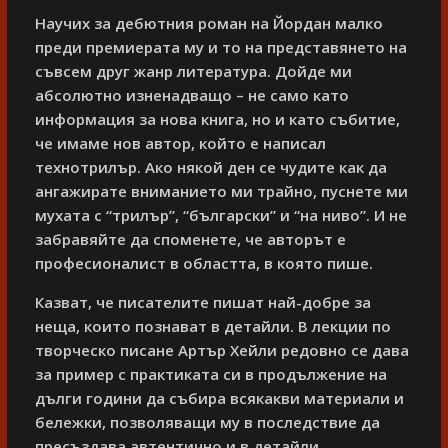
Научих за дебютния роман на Йордан малко
преди премиерата му и то на представянето на
съвсем друг жанр литература. Дойде ми
абсолютно изненадващо – не само като
информация за нова книга, но и като събитие,
че имаме нов автор, който е написал
технотрилър. Ако някой ден се чудите как да
ангажирате вниманието ми трайно, пуснете ми
мухата с “трилър”, “български” и “на ниво”. И не
забравяйте да споменете, че авторът е
професионалист в областта, в която пише.
Казват, че писателите пишат най-добре за
неща, които познават в детайли. В лекции по
творческо писане Артър Хейли редовно се дава
за пример с практиката си в продължение на
дълги години да събира всякакви материали и
бележки, позволяващи му в последствие да
пресъздава автентично и в детайли