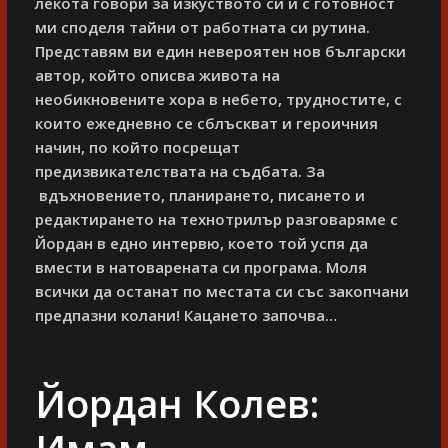
лекота говори за изкуството си и с готовност
ми споделя тайни от работната си рутина.
Представям ви един невероятен нов български
автор, който описва живота на
необикновените хора в небето, трудностите, с
които ежедневно се сблъскват и героичния
начин, по който посрещат
предизвикателствата на съдбата. За
вдъхновението, планирането, писането и
редактирането на технотрилър разговаряме с
Йордан в едно интервю, което той успя да
вмести в натоварената си програма. Моля
всички да останат по местата си със закопчани
предпазни колани! Кацането започва…
Йордан Колев:
Имам