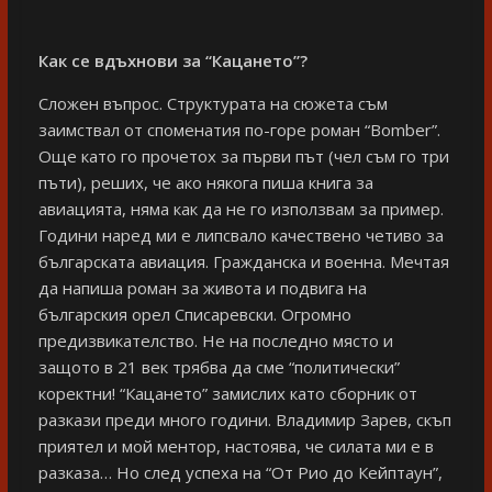
Как се вдъхнови за “Кацането”?
Сложен въпрос. Структурата на сюжета съм
заимствал от споменатия по-горе роман “Bomber”.
Още като го прочетох за първи път (чел съм го три
пъти), реших, че ако някога пиша книга за
авиацията, няма как да не го използвам за пример.
Години наред ми е липсвало качествено четиво за
българската авиация. Гражданска и военна. Мечтая
да напиша роман за живота и подвига на
българския орел Списаревски. Огромно
предизвикателство. Не на последно място и
защото в 21 век трябва да сме “политически”
коректни! “Кацането” замислих като сборник от
разкази преди много години. Владимир Зарев, скъп
приятел и мой ментор, настоява, че силата ми е в
разказа… Но след успеха на “От Рио до Кейптаун”,