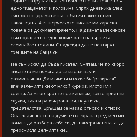
години натрупах над 250 компютърни страници –
едно “Кацането” и половина. Спрях дневника след
няколко по-драматични събития в живота ми
напоследък. А и творческото писане ми харесва
повече от документирането. На двамата ми синове
съм подарил по едно копие, като навършиха
осемнайсет години. С надежда да не повтарят
грешките на баща си.
Не съм искал да бъда писател. Смятам, че по-скоро
писането ми помага да се изразявам и
размишлявам. Да изчистя и може би “разкрася”
впечатленията си от някой куриоз, място или
среща. Аз многократно преживявам, както приятни
случки, така и разочарования, неуспехи,
предателства. Връщам се назад отново и отново.
Онагледяването на думите на екрана пред мен ми
помага да разбера себе си, да намеря истината, да
преосмисля деянията си…