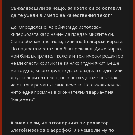
Съжаляваш ли за нещо, за което си се оставил
да те убеди в името на качествения текст?
Да! Определено. Аз обичам да използвам
хиперболата като начин да предам мислите си.
Също обичам цветисти, типично български изрази.
Но на доста места явно бях прекалил. Даже Кирчо,
мой близък приятел, колега и технически редактор,
не ми спести критиките за някои “думички”. Беше
ми трудно, много трудно да се разделя с един или
друг колоритен текст, но в последствие осъзнах,
че от това романът само печели. Не съжалявам за
нито една промяна в окончателния вариант на
“Кацането”.
А знаеше ли, че отговорният ти редактор
Благой Иванов е аерофоб? Личеше ли му по