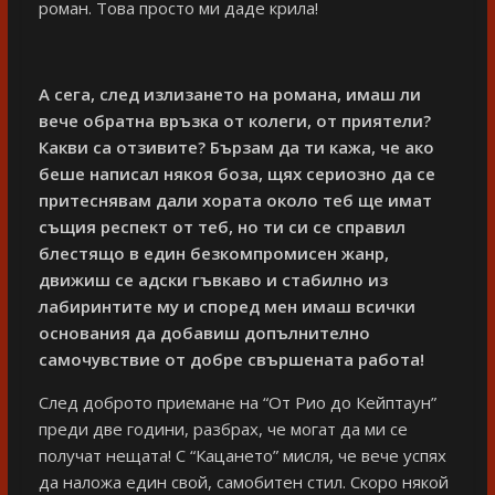
роман. Това просто ми даде крила!
А сега, след излизането на романа, имаш ли
вече обратна връзка от колеги, от приятели?
Какви са отзивите? Бързам да ти кажа, че ако
беше написал някоя боза, щях сериозно да се
притеснявам дали хората около теб ще имат
същия респект от теб, но ти си се справил
блестящо в един безкомпромисен жанр,
движиш се адски гъвкаво и стабилно из
лабиринтите му и според мен имаш всички
основания да добавиш допълнително
самочувствие от добре свършената работа!
След доброто приемане на “От Рио до Кейптаун”
преди две години, разбрах, че могат да ми се
получат нещата! С “Кацането” мисля, че вече успях
да наложа един свой, самобитен стил. Скоро някой