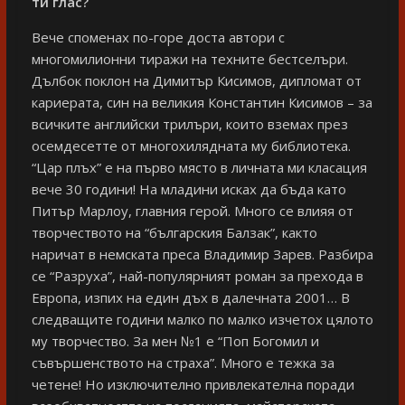
ти глас?
Вече споменах по-горе доста автори с
многомилионни тиражи на техните бестселъри.
Дълбок поклон на Димитър Кисимов, дипломат от
кариерата, син на великия Константин Кисимов – за
всичките английски трилъри, които вземах през
осемдесетте от многохилядната му библиотека.
“Цар плъх” е на първо място в личната ми класация
вече 30 години! На младини исках да бъда като
Питър Марлоу, главния герой. Много се влияя от
творчеството на “българския Балзак”, както
наричат в немската преса Владимир Зарев. Разбира
се “Разруха”, най-популярният роман за прехода в
Европа, изпих на един дъх в далечната 2001… В
следващите години малко по малко изчетох цялото
му творчество. За мен №1 е “Поп Богомил и
съвършенството на страха”. Много е тежка за
четене! Но изключително привлекателна поради