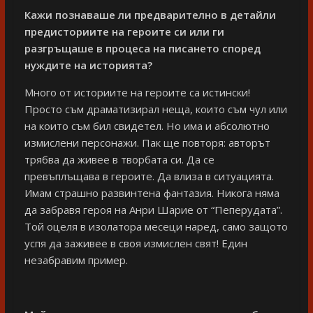
Кажи познаваше ли предварително в детайли
предисториите на героите си или ги
разгръщаше в процеса на писането според
нуждите на историята?
Много от историите на героите са истински!
Просто съм драматизирал неща, които съм чул или
на които съм бил свидетел. Но има и абсолютно
измислени персонажи. Пак ще повторя: авторът
трябва да живее в творбата си. Да се
превъплъщава в героите. Да влиза в ситуацията.
Имам страшно развинтена фантазия. Никога няма
да забравя героя на Анри Шарие от “Пеперудата”.
Той оцеля в изолатора месеци наред, само защото
успя да заживее в своя измислен свят! Един
незабравим пример.