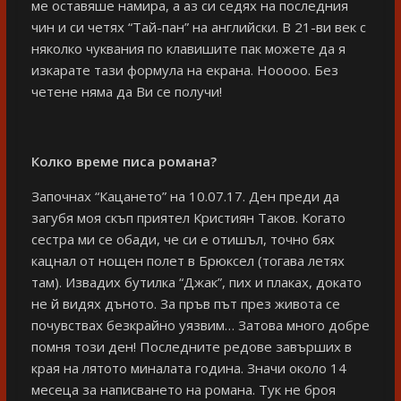
ме оставяше намира, а аз си седях на последния
чин и си четях “Тай-пан” на английски. В 21-ви век с
няколко чуквания по клавишите пак можете да я
изкарате тази формула на екрана. Нооооо. Без
четене няма да Ви се получи!
Колко време писа романа?
Започнах “Кацането” на 10.07.17. Ден преди да
загубя моя скъп приятел Кристиян Таков. Когато
сестра ми се обади, че си е отишъл, точно бях
кацнал от нощен полет в Брюксел (тогава летях
там). Извадих бутилка “Джак”, пих и плаках, докато
не й видях дъното. За пръв път през живота се
почувствах безкрайно уязвим… Затова много добре
помня този ден! Последните редове завърших в
края на лятото миналата година. Значи около 14
месеца за написването на романа. Тук не броя