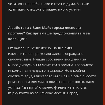
читател с неразбираеми и скучни думи. За тази
адаптация отидоха страшно много усилия.
А работата с Ваня Майсторска лесно ли
протече? Как приемаше предложенията й за
корекции?
Отначало не беше лесно. Ваня е един
изключителен професионалист с оправдано
самочувствие. Имаше собствени виждания за
много дискусионни моменти в романа. Говорихме
няколко пъти надълго и широко. Но в крайна
сметка сътрудничеството ми с нея не само обогати
романа, но и моя малък опит в творчеството. Ваня
успя да “извърти” отлично финала на епилога,
върху който аз се блъсках месеци наред!