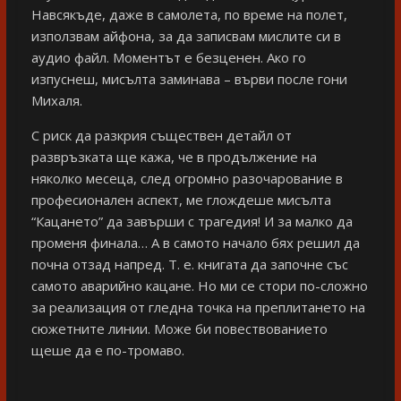
Навсякъде, даже в самолета, по време на полет,
използвам айфона, за да записвам мислите си в
аудио файл. Моментът е безценен. Ако го
изпуснеш, мисълта заминава – върви после гони
Михаля.
С риск да разкрия съществен детайл от
развръзката ще кажа, че в продължение на
няколко месеца, след огромно разочарование в
професионален аспект, ме глождеше мисълта
“Кацането” да завърши с трагедия! И за малко да
променя финала… А в самото начало бях решил да
почна отзад напред. Т. е. книгата да започне със
самото аварийно кацане. Но ми се стори по-сложно
за реализация от гледна точка на преплитането на
сюжетните линии. Може би повествованието
щеше да е по-тромаво.