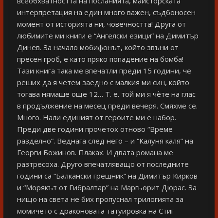
всеобхватността на посланията, майсторската
интерпретация на един много важен, съдбоносен
момент от историята ни, човечността! Друга от
любимите ми книги е “Ангелски езици” на Димитър
Динев. За начало мобифонът, който звъни от
пресен гроб, е като пряко попадение на бомба!
Тази книга така ме впечатли преди 15 години, че
реших да я четем заедно с малкия ми син, който
тогава нямаше още 12… Т. е. той ми я чѐте на глас
в продължение на месец преди вечеря. Смяхме се.
Много. Нали единият от героите ми е набор.
Преди две години прочетох отново “Време
разделно”. Веднага след него – и “Калуня каля” на
Георги Божинов. Плаках. И двата романа ме
разтресоха. Друго впечатляващо от последните
години са “Балкански грешник” на Димитър Кирков
и “Морякът от Гибралтар” на Маргьорит Дюрас. За
нищо на света не бих пропуснал трилогията за
момичето с драконовата татуировка на Стиг