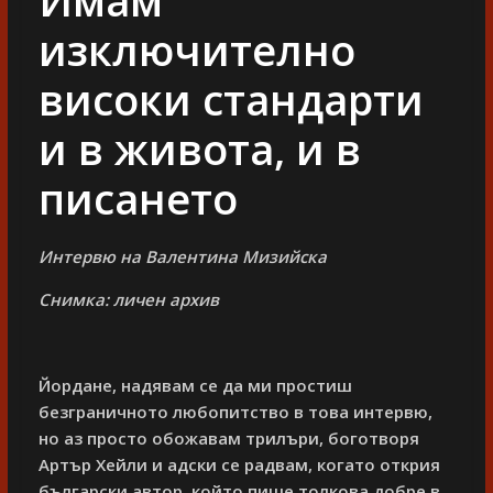
изключително
високи стандарти
и в живота, и в
писането
Интервю на Валентина Мизийска
Снимка: личен архив
Йордане, надявам се да ми простиш
безграничното любопитство в това интервю,
но аз просто обожавам трилъри, боготворя
Артър Хейли и адски се радвам, когато открия
български автор, който пише толкова добре в