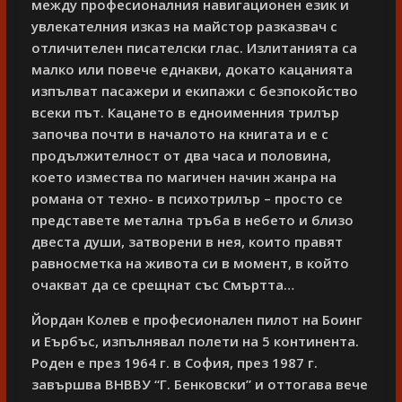
между професионалния навигационен език и
увлекателния изказ на майстор разказвач с
отличителен писателски глас. Излитанията са
малко или повече еднакви, докато кацанията
изпълват пасажери и екипажи с безпокойство
всеки път. Кацането в едноименния трилър
започва почти в началото на книгата и е с
продължителност от два часа и половина,
което измества по магичен начин жанра на
романа от техно- в психотрилър – просто се
представете метална тръба в небето и близо
двеста души, затворени в нея, които правят
равносметка на живота си в момент, в който
очакват да се срещнат със Смъртта…
Йордан Колев е професионален пилот на Боинг
и Еърбъс, изпълнявал полети на 5 континента.
Роден е през 1964 г. в София, през 1987 г.
завършва ВНВВУ “Г. Бенковски” и оттогава вече