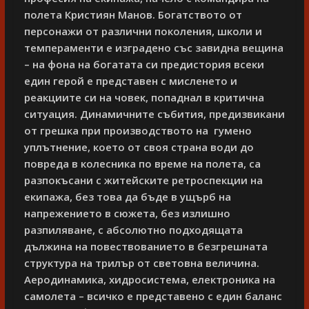
полета Кристиян Манов. Богатството от
персонажи от различни поколения, школи и
темпераменти е изградено със завидна вещина
– на фона на богатата си предистория всеки
един герой е представен с мисленето и
реакциите си на човек, попаднал в критична
ситуация. Динамичните събития, предизвикани
от грешка при производството на гумено
уплътнение, което от своя страна води до
повреда в колесника по време на полета, са
разпокъсани с житейските ретроспекции на
екипажа, без това да бъде в ущърб на
напрежението в сюжета, без излишно
разпиляване, с абсолютно подходящата
дължина на повествованието в безгрешната
структура на трилър от световна величина.
Аеродинамика, хидросистема, електроника на
самолета – всичко е представено с един баланс