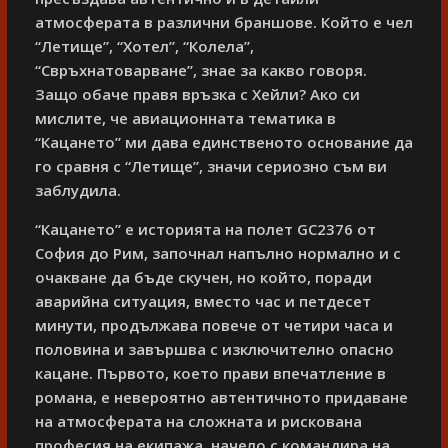
атмосферата в различни браншове. Който е чел
“Летище”, “Хотел”, “Колела”,
“Свръхнатоварване”, знае за какво говоря.
Защо обаче правя връзка с Хейли? Ако си
мислите, че авиационната тематика в
“Кацането” ми дава единственото основание да
го сравня с “Летище”, значи сериозно съм ви
заблудила.
“Кацането” е историята на полет
GC2376
от
София до Рим, започнал напълно нормално и с
очакване да бъде скучен, но който, поради
аварийна ситуация, вместо час и петдесет
минути, продължава повече от четири часа и
половина и завършва с изключително опасно
кацане. Първото, което прави впечатление в
романа, е невероятно автентичното придаване
на атмосферата на сложната и рискована
професия на екипажа, начело с командира на