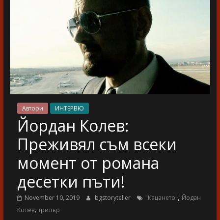
разказ
Автори
ИНТЕРВЮ
Йордан Колев:
Преживял съм всеки
момент от романа
десетки пъти!
,
November 10, 2019
bgstoryteller
"Кацането"
Йодан
,
Колев
трилър