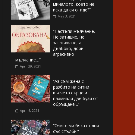
миналото, което не
иска да си отиде?”
May 3, 2021
“Настъпи мълчание.
Не затишие, не
заглъхване, а
дълбоко, дори
агресивно
мълчание…”
April 29, 2021
“Аз съм жена с
разбито на ситни
късчета сърце и
пламнали две бузи от
обръщане…”
April 6, 2021
“Очите ми бяха пълни
със стълби.”