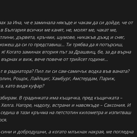
зах за Ина, че е заминала някъде и чакам да си дойде, че от
в България всички ме канят, не, молят ме, чакат ме,
ветлини, дървета, кръчми, шумове, никакъв дъжд и сняг,
 можеш да си го представиш… Ти трябва да я потърсиш,
 я! Когато заминах втория път за Драшвиц, бе, за да върна
я върнах и виж, вече повече от трийсет години…
ът в радиатора? Пил ли си сам-самичък водка във ваната?
рлин, Рощок, Лайпциг, Хамбург, Амстердам, Париж,
а, като видя куфар?
збирам. В градинката има къщичка, пред къщичката –
 Хелга. Нагоре, надолу, встрани и навсякъде – Саксония. И
и седиш в тази кръчма на петстотин километра и изпитваш
рся.
о-сини и добродушни, а когато млъкнах накрая, ме погледна