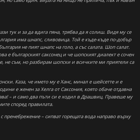
рн, но само един. Бирата на нищо не прилича, пък и навън
тази тук и за да вдига пяна, трябва да я солиш. Видя му се
България има шнапс, сливовица. Той е къде-къде по-добър
България не пият шнапс на голо, а със салата. Шоп салат.
ова е българският саксонец и че шопският диалект е сочен
не, не съм, но разбирам шопски и всичките ми приятели са
нски. Каза, че името му е Ханс, минал е шейсетте и е
одини е женен за Хелга от Саксония, която обаче отдавна
ва! – и само два пъти си е ходил в Драшвиц. Правеше му
мите според правилата.
ая с пренебрежение – сипват горещата вода направо върху