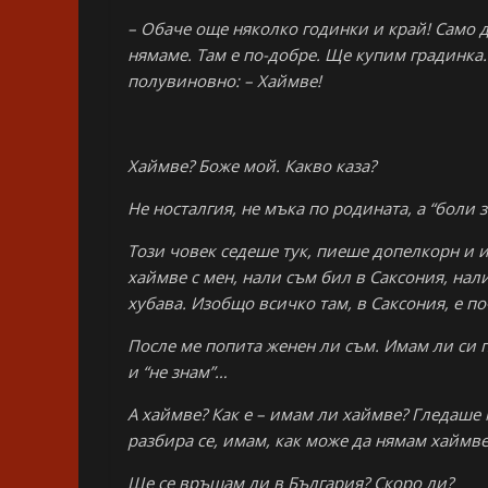
– Обаче още няколко годинки и край! Само д
нямаме. Там е по-добре. Ще купим градинка
полувиновно: – Хаймве!
Хаймве? Боже мой. Какво каза?
Не носталгия, не мъка по родината, а “боли 
Този човек седеше тук, пиеше допелкорн и 
хаймве с мен, нали съм бил в Саксония, нали
хубава. Изобщо всичко там, в Саксония, е по-
После ме попита женен ли съм. Имам ли си пр
и “не знам”…
А хаймве? Как е – имам ли хаймве? Гледаше 
разбира се, имам, как може да нямам хаймве
Ще се връщам ли в България? Скоро ли?