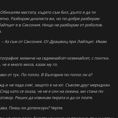
 Обикалям местата, където съм бил, дълго е да ти
иятно. Разбирам диалекта ви, но по-добре разбирам
Лайпциг е в Саксония. Нищо не разбирам от риболов.
.
й. – Аз съм от Саксония. От Драшвиц при Лайпциг. Имам
тография: момиче на седемнайсет-осемнайсет, с плитки.
че е много мила, казах му го.
аво от тук. По-топло. В България по-топло ли е?
жд и не пада сняг, защото е на юг. Съвсем друг меридиан.
лед като се оказа, че не е син на океана, ми стана по-
зговор. Реших да извикам пирата и да си платя.
убава. Пиеш ли допелкорн? Черпя.