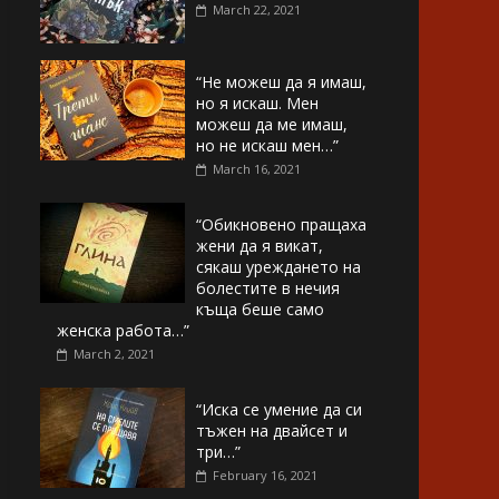
March 22, 2021
“Не можеш да я имаш,
но я искаш. Мен
можеш да ме имаш,
но не искаш мен…”
March 16, 2021
“Обикновено пращаха
жени да я викат,
сякаш уреждането на
болестите в нечия
къща беше само
женска работа…”
March 2, 2021
“Иска се умение да си
тъжен на двайсет и
три…”
February 16, 2021