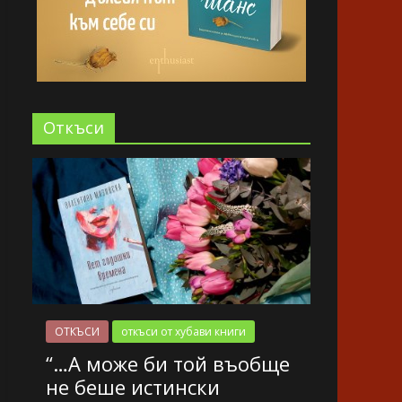
Oткъси
ОТКЪСИ
откъси от хубави книги
“…А може би той въобще
не беше истински