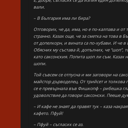
Е, добре, съгласих се да изпия един допелко
вали.
– В България има ли бира?
Отговорих, че да, има, но е по-калпава и от 
странно. Казах още, че за сметка на това в 
от допелкорн, и вината са по-хубави. И че в 
Обясних му състава й, допълних, че “шоп”, т
като саксонския. Попита шоп ли съм. Казах 
шопи.
Той съвсем се отпусна и ми заговори на саксо
майстор дърводелец. От трийсет и толкова г
се е превърнала във Фишкопф – рибешка гла
удоволствие да говори саксонски. Пееше ду
– И кафе не знаят да правят тук – каза накр
кафето. Пфуй!
– Пфуй – съгласих се аз.