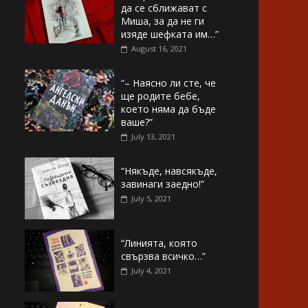
да се сближават с
Миша, за да не ги
изяде шефката им…”
August 16, 2021
“– Наясно ли сте, че
ще родите бебе,
което няма да бъде
ваше?”
July 13, 2021
“Някъде, навсякъде,
завинаги заедно!”
July 5, 2021
“Линията, която
свързва всичко…”
July 4, 2021