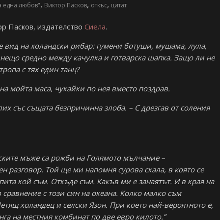
,
,
,
а една любов"
Виктор Пасков
откъс
цитат
ор Пасков, издателство
Сиела
.
е вид на холандски рибар: гумени ботуши, мушама, лула,
– нещо средно между качулка и готварска шапка. Защо ли не
тропа с тях един танц?
на мойта маса, чукайки по нея вместо поздрав.
лих със същата безпричинна злоба. – С дрезгав от соления
ските мъже са рожби на Голямото мълчание –
 разговор. Той ще ми напомня сурова скала, в която се
ита кой съм. Откъде съм. Какъв ми е занаятът. И в края на
сравнение с този син на океана. Колко малко съм
етящ холандец и селски Язон. При което най-вероятното е,
га на местния комбинат по две евро килото.”