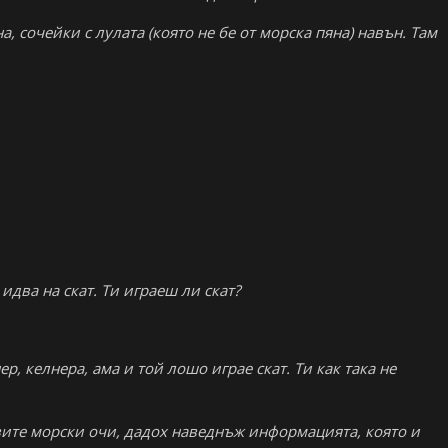
а, сочейки с лулата (която не бе от морска пяна) навън. Там
идва на скат. Ти играеш ли скат?
ер, келнера, ама и той лошо играе скат. Ти как така не
вите морски очи, дадох наведнъж информацията, която и