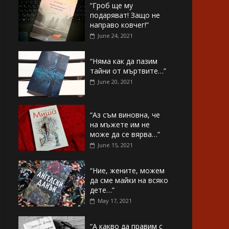
“Гроб ще му
подаряват! Защо не
направо ковчег!”
June 24, 2021
“Няма как да пазим
тайни от мъртвите…”
June 20, 2021
“Аз съм виновна, че
на мъжете им не
може да се вярва…”
June 15, 2021
“Ние, жените, можем
да сме майки на всяко
дете…”
May 17, 2021
“А какво да правим с