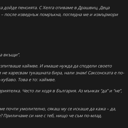
а дойде пенсията. С Хелга отиваме в Драшвиц. Деца
. – после изведнъж помръкна, погледна ме и измърмори
за вкъщи”.
изпитваше хаймве. И имаше нужда да сподели своето
 не харесвам тукашната бира, нали знам! Саксонската е по-
хубаво. Това е то: хаймве.
иятелка. Често ли ходя в България. Аз мънках “да” и “не”,
ме почти умолително, сякаш му се искаше да кажа – да,
? Приличаме си ние с теб, нищо че съм по-млад.