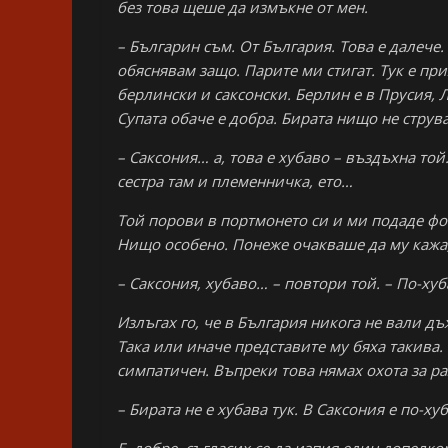
без това щеше да измъкне от мен.
– Българин съм. От България. Това е далече.
обяснявам защо. Парите ми стигат. Тук е пр
берлински и саксонски. Берлин е в Прусия, 
Супата обаче е добра. Бирата нищо не струва
– Саксония… а, това е хубаво – въздъхна то
сестра там и племенничка, ето…
Той порови в портмонето си и ми подаде фо
Нищо особено. Понеже очакваше да му кажа, 
– Саксония, хубаво… – повтори той. – По-хуб
Излъгах го, че в България никога не вали дъ
Така или иначе представите му бяха такива. С
симпатичен. Въпреки това нямах охота за ра
– Бирата не е хубава тук. В Саксония е по-х