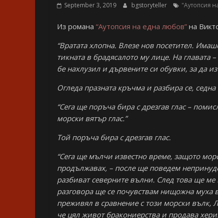
September 3, 2019
bgstoryteller
"Аутопсия н
Из романа
“Аутопсия на една любов”
на Викт
“Вратата хлопна. Влезе нов посетител. Имаш
тикната в брадясалото му лице. На главата 
бе нахлузил и дървените си обувки, за да из
Огледа празната кръчма и разбира се, седна 
“Сега ще поръча бира с дрезгав глас – помис
морски вятър глас.”
Той поръча бира с дрезгав глас.
“Сега ще мълчи известно време, защото мор
продължавах, – после ще поведем непринуден
разбиват северните вълни. След това ще ме п
разговора ще се почувствам нищожна муха в 
преживял в сравнение с този морски вълк, Л
че цял живот бракониерства и продава херин