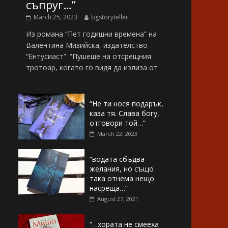
съпруг…”
March 25, 2023
bgstoryteller
Из романа “Пет годишни времена” на
Валентина Мизийска, издателство
“Ентусиаст”. “Пушеше на отсрещния
тротоар, когато го видя да излиза от
“Не ти нося подарък,
каза тя. Слава богу,
отговори той…”
March 22, 2023
“водата сбъдва
желания, но също
така отнема нещо
насреща…”
August 27, 2021
“…хората не смееха