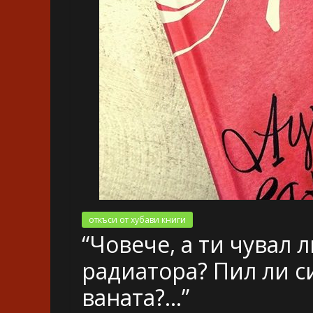
откъси от хубави книги
“Човече, а ти чувал 
радиатора? Пил ли с
ваната?…”