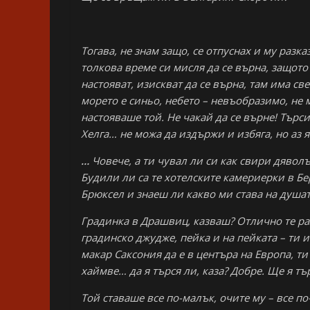
Тогава, не знам защо, се отпуснах и му разка
толкова време си мисля да се върна, защото 
настояват, изискват да се върна, там има с
морето е синьо, небето – невъобразимо, не
настояваше той. Не чакай да се върне! Търси
Хелга… не можа да издържи и избяга, но аз 
…
Човече, а ти чувал ли си как свири дявол
Будили ли са те хотелските камериерки в Бе
Брюксел и знаеш ли какво ми става на душат
Градинка в Драшвиц, казваш? Отлично те ра
градинско джудже, пейка и на пейката – ти и
макар Саксония да е в центъра на Европа, т
хаймве… да я търся ли, каза? Добре. Ще я тъ
Той ставаше все по-малък, очите му – все п