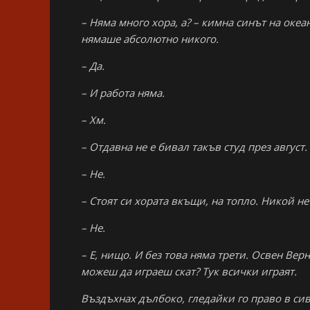
– Няма много хора, а? – кимна синът на океан
нямаше абсолютно никого.
– Да.
– И работа няма.
– Хм.
– Отдавна не е бивал такъв студ през август.
– Не.
– Стоят си хората вкъщи, на топло. Никой не 
– Не.
– Е, нищо. И без това няма трети. Освен Верн
можеш да играеш скат? Тук всички играят.
Въздъхнах дълбоко, гледайки го право в си