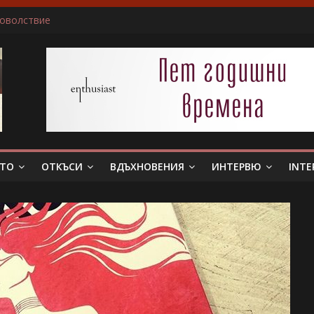
доволствие
ичам да пиша за герои, които еволюират
не беше истински съпруг…”
 тя. Слава богу, отговори той…”
в всяка сцена преживявам силно, както ако ми се случва в жив
ЕТО
ОТКЪСИ
ВДЪХНОВЕНИЯ
ИНТЕРВЮ
INTE