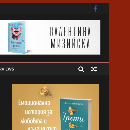
ота
RVIEWS