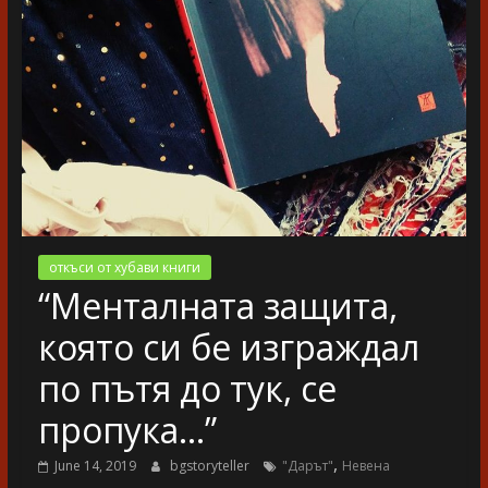
разказ
откъси от хубави книги
“Менталната защита,
която си бе изграждал
по пътя до тук, се
пропука…”
,
June 14, 2019
bgstoryteller
"Дарът"
Невена