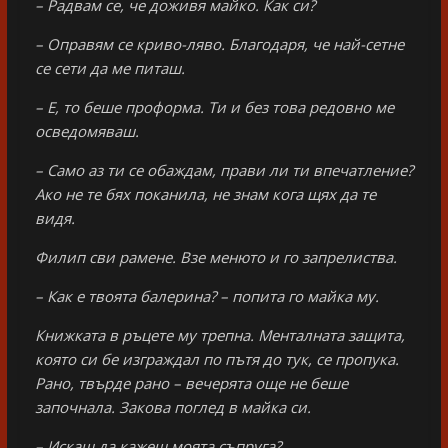
– Радвам се, че доживя майко. Как си?
– Оправям се криво-ляво. Благодаря, че най-сетне
се сети да ме питаш.
– Е, то беше проформа. Ти и без това редовно ме
осведомяваш.
– Само аз ти се обаждам, прави ли ти впечатление?
Ако не те бях поканила, не знам кога щях да те
видя.
Филип сви рамене. Взе менюто и го запрелиства.
– Как е твоята балерина? – попита го майка му.
Книжката в ръцете му трепна. Менталната защита,
която си бе изграждал по пътя до тук, се пропука.
Рано, твърде рано – вечерята още не беше
започнала. Закова поглед в майка си.
– Искаш да кажеш моята съпруга?