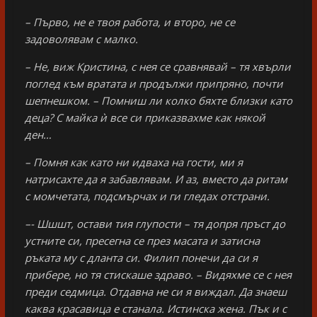
– Първо, не е твоя работа, и второ, не се
задоволявам с малко.
– Не, виж Кристина, с нея се сравнявай – тя хвърли
поглед към вратата и продължи припряно, почти
шепнешком. – Помниш ли колко бяхте близки като
деца? С майка ѝ все си приказвахме как някой
ден…
– Помня как като ни идваха на гости, ми я
натрисахте да я забавлявам. И аз, вместо да ритам
с момчетата, подсмърчах и ги гледах отстрани.
–- Шшшт, остави тия глупости – тя допря пръст до
устните си, пресегна се през масата и затисна
ръката му с дланта си. Филип понечи да си я
прибере, но тя стискаше здраво. – Видяхме се с нея
преди седмица. Отдавна не си я виждал. Да знаеш
каква красавица е станала. Истинска жена. Пък и с