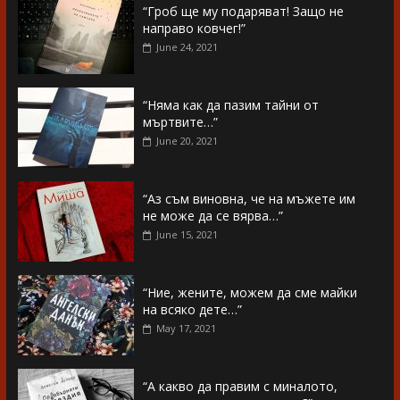
“Гроб ще му подаряват! Защо не
направо ковчег!”
June 24, 2021
“Няма как да пазим тайни от
мъртвите…”
June 20, 2021
“Аз съм виновна, че на мъжете им
не може да се вярва…”
June 15, 2021
“Ние, жените, можем да сме майки
на всяко дете…”
May 17, 2021
“А какво да правим с миналото,