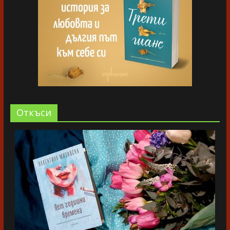
Oткъси