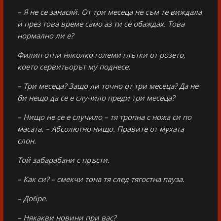
– Я не се занасяй. От три месеца не съм те виждала
и през това време само аз ти се обаждах. Това
нормално ли е?
Филип отпи няколко големи глътки от розето,
което сервитьорът му поднесе.
– Три месеца? Защо ли точно от три месеца? Да не
би нещо да се е случило преди три месеца?
– Нищо не се е случило – тя тропна с ножа си по
масата. – Абсолютно нищо. Правите от мухата
слон.
Той забарабани с пръсти.
– Как си? – смекчи тона тя след тягостна пауза.
– Добре.
– Някакви новини при вас?