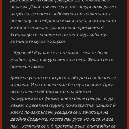
понасял. Дали пък ако сега, миг преди оная да се е
натресла, се понесе небрежно към тоалетната, а
после още по-небрежно към изхода, измъкването
му би изглеждало сравнително приемливо?
Усилващо се чаткане на токчета зад гърба му,
кътниците му изскърцаха.
– Здравей! Радвам се да те видя – гласът беше
дълбок, зрял, с медна нишка в него. Филип не го
помнеше такъв.
Докосна устата си с кърпата, обърна се и бавно се
изправи. И на външен вид бе неузнаваема. Пред
него стоеше най-близкото подобие на
блондинката от филма, което беше срещал. Е, да
кажем, с десетина години по-възрастна, ханшът ѝ
малко по-закръглен, усещаха се и зачатъци на
двойна брадичка, косата пак руса, но къса, и все
пак… Усмихна се и ѝ протегна ръка, опитвайки се