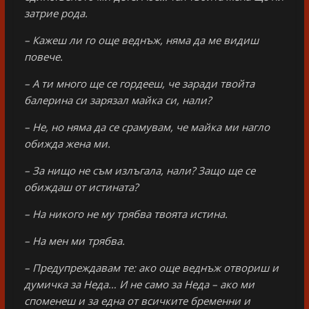
затрие рода.
– Кажеш ли го още веднъж, няма да ме видиш
повече.
– А ти много ще се гордееш, че заради твойта
балерина си зарязал майка си, нали?
– Не, но няма да се срамувам, че майка ми нагло
обижда жена ми.
– За нищо не съм излъгала, нали? Защо ще се
обиждаш от истината?
– На никого не му трябва твоята истина.
– На мен ми трябва.
– Предупреждавам те: ако още веднъж отвориш и
думичка за Неда… И не само за Неда – ако ми
споменеш и за една от всичките бременни и