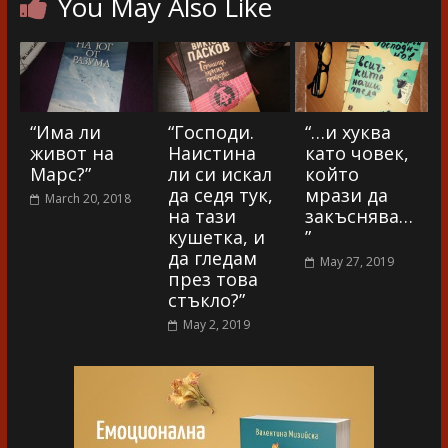
You May Also Like
“Има ли
“Господи.
“…и хуква
живот на
Наистина
като човек,
Марс?”
ли си искал
който
да седя тук,
мрази да
March 20, 2018
на тази
закъснява…
кушетка, и
”
да гледам
May 27, 2019
през това
стъкло?”
May 2, 2019