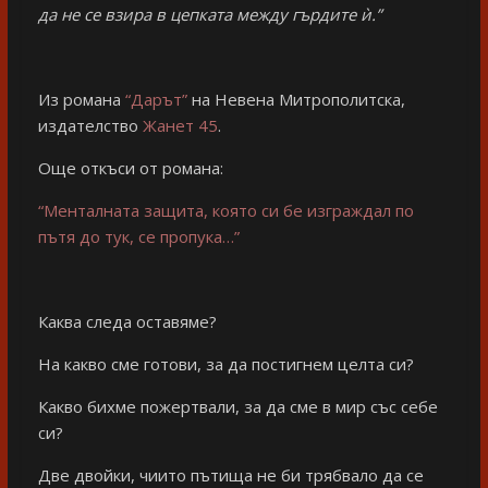
да не се взира в цепката между гърдите ѝ.”
Из романа
“Дарът”
на Невена Митрополитска,
издателство
Жанет 45
.
Още откъси от романа:
“Менталната защита, която си бе изграждал по
пътя до тук, се пропука…”
Каква следа оставяме?
На какво сме готови, за да постигнем целта си?
Какво бихме пожертвали, за да сме в мир със себе
си?
Две двойки, чиито пътища не би трябвало да се