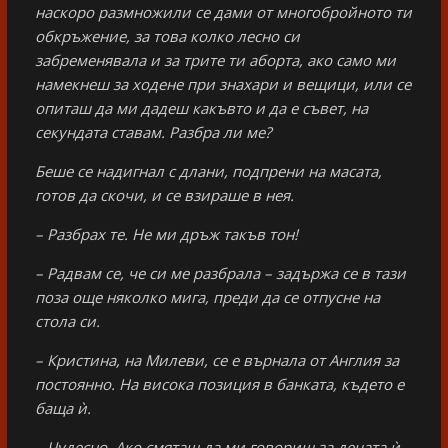
наскоро размножили се дами от многобройното ти
обкръжение, за това колко лесно си
забременявала и за трите ти аборта, ако само ми
намекнеш за ходене при знахари и вещици, или се
опиташ да ми дадеш какъвто и да е съвет, на
секундата ставам. Разбра ли ме?
Беше се надигнал с длани, подпрени на масата,
готов да скочи, и се взираше в нея.
– Разбрах те. Не ми дръж такъв тон!
– Радвам се, че си ме разбрала – задържа се в тази
поза още няколко мига, преди да се отпусне на
стола си.
– Кристина, на Милеви, се е върнала от Англия за
постоянно. На висока позиция в банката, където е
баща ѝ.
– Чудесно. Ако смяташ да ми говориш за децата ѝ,