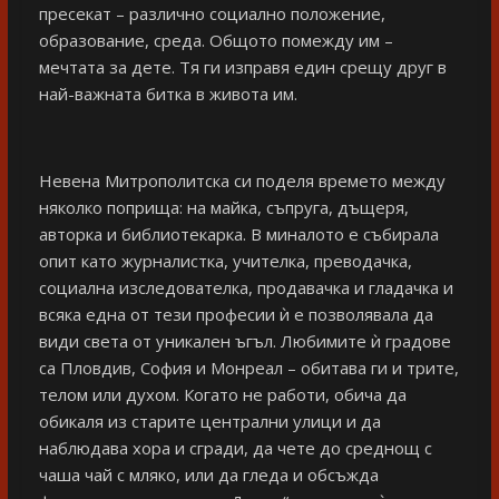
пресекат – различно социално положение,
образование, среда. Общото помежду им –
мечтата за дете. Тя ги изправя един срещу друг в
най-важната битка в живота им.
Невена Митрополитска си поделя времето между
няколко поприща: на майка, съпруга, дъщеря,
авторка и библиотекарка. В миналото е събирала
опит като журналистка, учителка, преводачка,
социална изследователка, продавачка и гладачка и
всяка една от тези професии ѝ е позволявала да
види света от уникален ъгъл. Любимите ѝ градове
са Пловдив, София и Монреал – обитава ги и трите,
телом или духом. Когато не работи, обича да
обикаля из старите централни улици и да
наблюдава хора и сгради, да чете до среднощ с
чаша чай с мляко, или да гледа и обсъжда