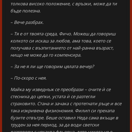
толкова високо положение, с връзки, може да ти
бъде полезна.
– Вече разбрах.
– Тя е от твоята среда, Фичо. Можеш да говориш
колкото си искаш за любов, ама това, което се
получава с възпитанието от най-ранна възраст,
нищо не може да го компенсира.
– За не я ли ще говорим цялата вечер?
– По-скоро с нея.
Майка му изведнъж се преобрази – очите ѝ се
стесниха до цепки, устата ѝ се разтегли
страховито. Стана и зачака с протегнати ръце и все
така изкривена физиономия. Филип си прехапа
бузите отвътре. Беше оставил Неда сама вкъщи в
труден за нея период, за да води светски
разговори с някаква фльорца, дето никога не е