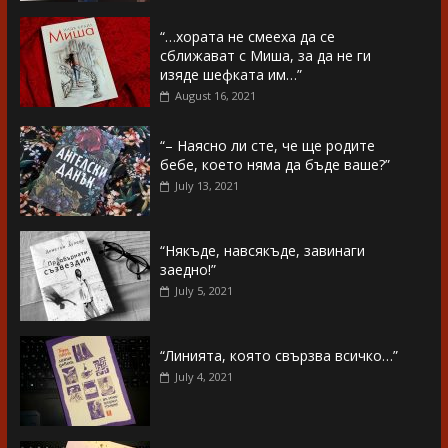
“…хората не смееха да се
сближават с Миша, за да не ги
изяде шефката им…”
August 16, 2021
“– Наясно ли сте, че ще родите
бебе, което няма да бъде ваше?”
July 13, 2021
“Някъде, навсякъде, завинаги
заедно!”
July 5, 2021
“Линията, която свързва всичко…”
July 4, 2021