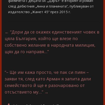
филмчета с децата си. „Дарът“ е вторият ѝ роман
след дебютния „Анна и планината“, публикуван от
издателство „Жанет 45“ през 2015 г.
←
“Дори да се окажех единственият човек в
цяла България, който ще влезе по
собствено желание в народната милиция,
щях да го направя…”
“– Ще им кажа просто, че пак си пиян –
заяви тя, след като Арман я запита дали
семейството й ще е разочаровано от
отсъствието му…”
→