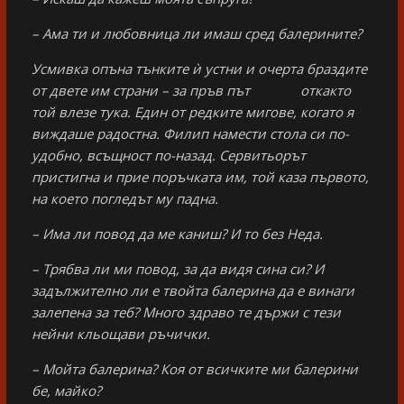
– Ама ти и любовница ли имаш сред балерините?
Усмивка опъна тънките ѝ устни и очерта браздите
от двете им страни – за пръв път откакто
той влезе тука. Един от редките мигове, когато я
виждаше радостна. Филип намести стола си по-
удобно, всъщност по-назад. Сервитьорът
пристигна и прие поръчката им, той каза първото,
на което погледът му падна.
– Има ли повод да ме каниш? И то без Неда.
– Трябва ли ми повод, за да видя сина си? И
задължително ли е твойта балерина да е винаги
залепена за теб? Много здраво те държи с тези
нейни кльощави ръчички.
– Мойта балерина? Коя от всичките ми балерини
бе, майко?