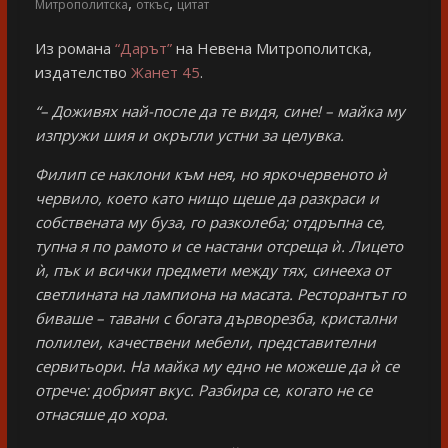
,
,
Митрополитска
откъс
цитат
Из романа
“Дарът”
на Невена Митрополитска,
издателство
Жанет 45
.
“– Доживях най-после да те видя, сине! – майка му
изпружи шия и окръгли устни за целувка.
Филип се наклони към нея, но яркочервеното ѝ
червило, което като нищо щеше да разкраси и
собствената му буза, го разколеба; отдръпна се,
тупна я по рамото и се настани отсреща ѝ. Лицето
ѝ, пък и всички предмети между тях, синееха от
светлината на лампиона на масата. Ресторантът го
биваше – тавани с богата дърворезба, кристални
полилеи, качествени мебели, представителни
сервитьори. На майка му едно не можеше да ѝ се
отрече: добрият вкус. Разбира се, когато не се
отнасяше до хора.