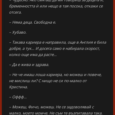
бременността ѝ или нещо в тая посока, откажи се
отсега.
– Няма деца. Свободна е.
– Хубаво.
– Такава кариера е направила, още в Англия е била
добре, а тук… И досега само е набирала скорост,
колко още има да расте…
– Да е жива и здрава.
– Не че имаш лоша кариера, но можеш и повече,
не мислиш ли? С нищо не си по-малко от
Кристина.
– Оффф…
– Можеш, Фичо, можеш. Не се задоволявай с
малко, моето момче. Не съм те възпитавала така.