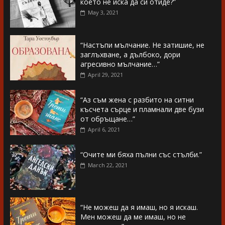
което не иска да си отиде?”
May 3, 2021
“Настъпи мълчание. Не затишие, не
заглъхване, а дълбоко, дори
агресивно мълчание…”
April 29, 2021
“Аз съм жена с разбито на ситни
късчета сърце и пламнали две бузи
от обръщане…”
April 6, 2021
“Очите ми бяха пълни със стълби.”
March 22, 2021
“Не можеш да я имаш, но я искаш.
Мен можеш да ме имаш, но не