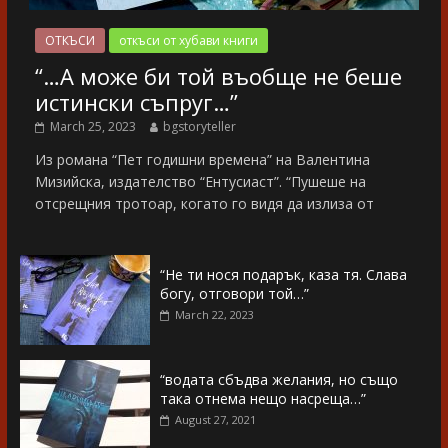
ОТКЪСИ
откъси от хубави книги
“…А може би той въобще не беше
истински съпруг…”
March 25, 2023
bgstoryteller
Из романа “Пет годишни времена” на Валентина
Мизийска, издателство “Ентусиаст”. “Пушеше на
отсрещния тротоар, когато го видя да излиза от
“Не ти нося подарък, каза тя. Слава
богу, отговори той…”
March 22, 2023
“водата сбъдва желания, но също
така отнема нещо насреща…”
August 27, 2021