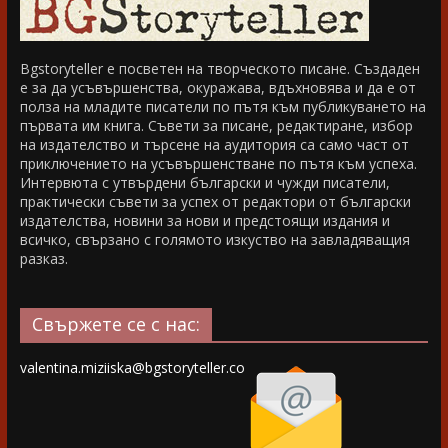
Bgstoryteller е посветен на творческото писане. Създаден
е за да усъвършенства, окуражава, вдъхновява и да е от
полза на младите писатели по пътя към публикуването на
първата им книга. Съвети за писане, редактиране, избор
на издателство и търсене на аудитория са само част от
приключението на усъвършенстване по пътя към успеха.
Интервюта с утвърдени български и чужди писатели,
практически съвети за успех от редактори от български
издателства, новини за нови и предстоящи издания и
всичко, свързано с голямото изкуство на завладяващия
разказ.
Свържете се с нас:
valentina.miziiska@bgstoryteller.co