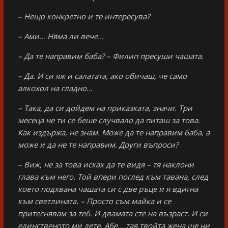
– Нещо конкретно и те интересува?
– Ами… Няма ли вече…
– Да те направим баба? – Филип пресуши чашата.
– Да. И си яж и салатата, ако обичаш, че само
алкохол на гладно…
– Така, да си дойдем на приказката, значи. Три
месеца не ти се беше случвало да питаш за това.
Как издържа, не знам. Може да те направим баба, а
може и да не те направим. Други въпроси?
– Виж, не за това исках да те видя – тя наклони
глава към него. Той впери поглед към тавана, след
което подхвана чашата си с две ръце и я вдигна
към светлината. – Просто съм майка и се
притеснявам за теб. И двамата сте на възраст. И си
единственото ми дете. Абе… тая твойта жена ще ни