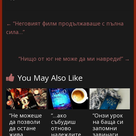
←
“Неговият филм продължаваше с пълна
сила…”
“Нищо от юг не може да ми навреди!”
→
You May Also Like
“Не можеше
“…ако
“Онзи урок
да позволи
събудиш
на баща си
да остане
отново
запомни
жива
надеждите
завинаги.