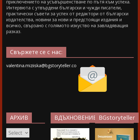
приключението на усъвършенстване по пътя към успеха.
Интервюта с утвърдени български и чужди писатели,
практически съвети за успех от редактори от български
издателства, новини за нови и предстоящи издания и
всичко, свързано с голямото изкуство на завладяващия
разказ.
Свържете се с нас:
valentina.miziiska@bgstoryteller.co
АРХИВ
ВДЪХНОВЕНИЕ…
BGstoryteller
АРХИВ