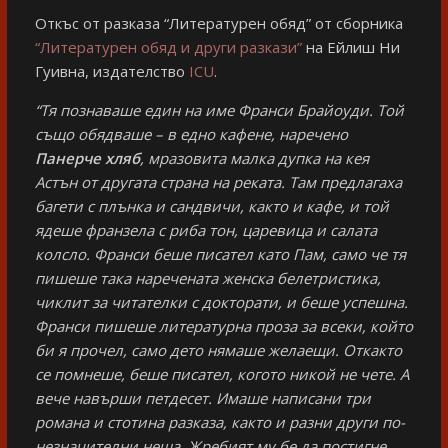
Откъс от разказа “Литературен обяд” от сборника
“Литературен обяд и други разкази”
на Ейлиш Ни
Гуивна, издателство
ICU
.
“Тя познаваше един на име Франси Брайоуди. Той
също обядваше – в едно кафене, наречено
Панерче хляб
, мразовита малка дупка на кея
Астън от другата страна на реката. Там предлагаха
багети с плънка и сандвичи, както и кафе, и той
ядеше франзела с риба тон, царевица и салата
колсло. Франси беше писател като Пам, само че тя
пишеше така наречената женска белетристика,
чиклит за читателки с докторати, и беше успешна.
Франси пишеше литературна проза за всеки, който
би я прочел, само дето нямаше желаещи. Откакто
се помнеше, беше писател, когото никой не чете. А
вече навърши петдесет. Имаше написани три
романа и стотина разказа, както и разни други по-
незначителни неща. Жребият му бе да постигне