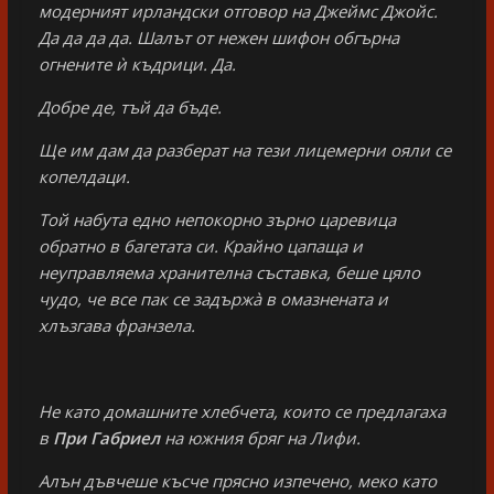
модерният ирландски отговор на Джеймс Джойс.
Да да да да. Шалът от нежен шифон обгърна
огнените ѝ къдрици. Да.
Добре де, тъй да бъде.
Ще им дам да разберат на тези лицемерни ояли се
копелдаци.
Той набута едно непокорно зърно царевица
обратно в багетата си. Крайно цапаща и
неуправляема хранителна съставка, беше цяло
чудо, че все пак се задържà в омазнената и
хлъзгава франзела.
Не като домашните хлебчета, които се предлагаха
в
При Габриел
на южния бряг на Лифи.
Алън дъвчеше късче прясно изпечено, меко като