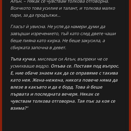
Алън. – Някак се чувствам толкова отговорна.
Всичкото това усилие и талант, и толкова малко
пари, за да продължи…
Гласът ѝ увисна. Не успя да намери думи да
завърши изречението, тъй като след двете чаши
беше пияна като кирка. Не беше закусила, а
сбирката започна в девет.
Тъпа кучка
, мислеше си Алън, въпреки че се
усмихваше ведро.
Опъва се. Поставя под въпрос.
Е, ние обаче знаем как да се оправяме с такива
като нея. Жена-нежена, никога повече няма да
влезе в какъвто и да е борд. Това ѝ беше
първата и последната вечеря. Някак се
чувствам толкова отговорна. Тая пък за коя се
взима?
“