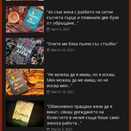
“Аз съм жена с разбито на ситни
късчета сърце и пламнали две бузи
от обръщане…”
April 6, 2021
“Очите ми бяха пълни със стълби.”
March 22, 2021
“Не можеш да я имаш, но я искаш.
Мен можеш да ме имаш, но не
искаш мен…”
March 16, 2021
“Обикновено пращаха жени да я
викат, сякаш уреждането на
болестите в нечия къща беше само
женска работа…”
March 2, 2021