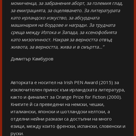
момиченца, за забранения аборт, за големия глад,
за емиграцията, за оцеляването. За литературата
като ирландско изкуство, за абсурдната
машинария на бордове и награди. За трудната
среща между Изтока и Запада, за ксенофобията
като мизогинност. Накрая за верността отвъд
живота, за верността, жива и в смъртта…”
Димитър Камбуров
Авторката е носител на Irish PEN Award (2015) за
изключителен принос към ирландската литература,
както и финалист за Orange Prize for Fiction (2000).
Книгите й са преведени на немски, чешки,
италиански, японски и шотландски келтски, а
отделни нейни разкази са достъпни на много
езици, между които френски, испански, словенски и
руски.