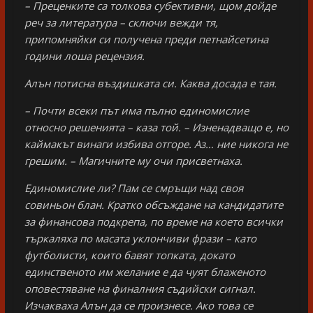
– Преценките са толкова субективни, щом дойде
реч за литература – сключи вежди тя,
припомняйки си получена преди петнайсетина
години лоша рецензия.
Алън потисна въздишката си. Каква досада е тая.
– Почти всеки път има пълно единомислие
относно решенията – каза той. – Изненадващо е, но
каймакът винаги избива отгоре. Аз… ние никога не
грешим. – Магичните му очи присветнаха.
Единомислие ли? Пам се смръщи над своя
совиньон блан. Кратко обсъждане на кандидатите
за финансова подкрепа, по време на което всички
търкаляха по масата уклончиви фрази – като
футболисти, които бавят топката, докато
единственото им желание е да чуят блаженото
оповестяване на финалния съдийски сигнал.
Изчакваха Алън да се произнесе. Ако това се