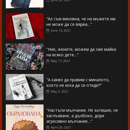
“Аз съм виновна, че на мъжете им
не може да се вярва…”
June 15, 2021
“Ние, жените, можем да сме майки
на всяко дете…”
May 17, 2021
“А какво да правим с миналото,
което не иска да си отиде?”
May 3, 2021
“Настъпи мълчание. Не затишие, не
заглъхване, а дълбоко, дори
агресивно мълчание…”
April 29, 2021