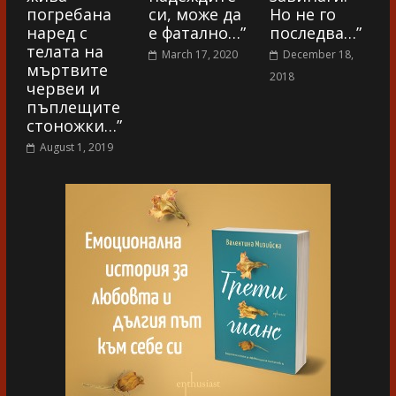
погребана
си, може да
Но не го
наред с
е фатално…”
последва…”
телата на
March 17, 2020
December 18,
мъртвите
2018
червеи и
пъплещите
стоножки…”
August 1, 2019