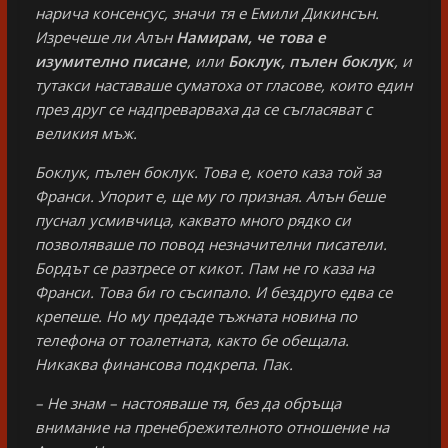
нарича консенсус, значи тя е Емили Дикинсън.
Изречеше ли Алън
Намирам, че това е
изумително писане
, или
Боклук, пълен боклук
, и
тутакси наставаше суматоха от гласове, които един
през друг се надпреварваха да се съгласяват с
великия мъж.
Боклук, пълен боклук. Това е, което каза той за
Франси. Упорит е, ще му го призная. Алън беше
пуснал усмивчица, каквато много рядко си
позволяваше по повод незначителни писатели.
Бордът се разтресе от кикот. Пам не го каза на
Франси. Това би го съсипало. И бездруго едва се
крепеше. Но му предаде тъжната новина по
телефона от тоалетната, както бе обещала.
Никаква финансова подкрепа. Пак.
– Не знам – настояваше тя, без да обръща
внимание на пренебрежителното отношение на