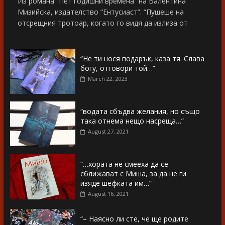
Из романа “Пет годишни времена” на Валентина
Мизийска, издателство “Ентусиаст”. “Пушеше на
отсрещния тротоар, когато го видя да излиза от
“Не ти нося подарък, каза тя. Слава
богу, отговори той…”
March 22, 2023
“водата сбъдва желания, но също
така отнема нещо насреща…”
August 27, 2021
“…хората не смееха да се
сближават с Миша, за да не ги
изяде шефката им…”
August 16, 2021
“– Наясно ли сте, че ще родите