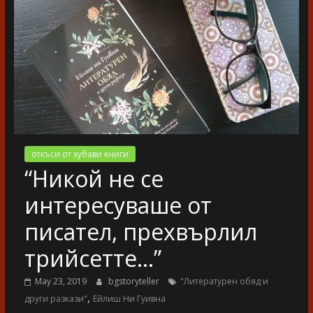
разказ
откъси от хубави книги
“Никой не се
интересуваше от
писател, прехвърлил
трийсетте…”
May 23, 2019
bgstoryteller
"Литературен обяд и
,
други разкази"
Ейлиш Ни Гуивна