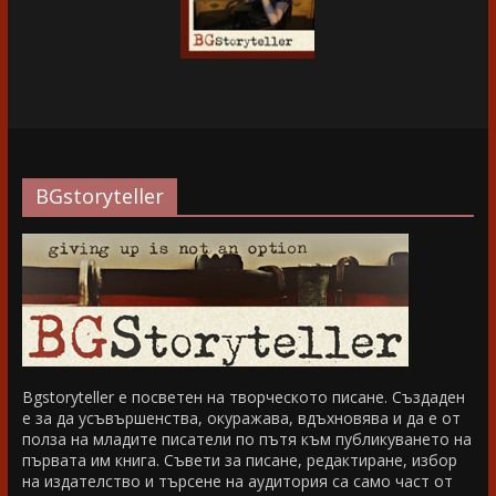
BGstoryteller
Bgstoryteller е посветен на творческото писане. Създаден
е за да усъвършенства, окуражава, вдъхновява и да е от
полза на младите писатели по пътя към публикуването на
първата им книга. Съвети за писане, редактиране, избор
на издателство и търсене на аудитория са само част от