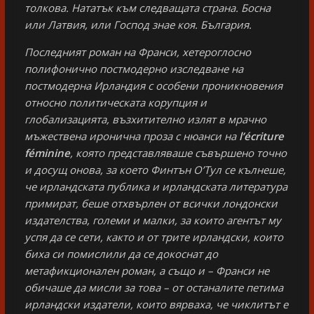
толкова. Нататък към следващата страна. Босна
или Латвия, или Господ знае коя. България.
Последният роман на Франси, хетероглосно
полифонично постмодерно изследване на
постмодерна Ирландия с особени проникновения
относно политическата корупция и
глобализацията, възхитително излят в мрачно
мъжествена иронична проза с нюанси на
l’écriture
féminine
, която представляваше съвършено точно
и досущ онова, за което Финтън О’Тул се кълнеше,
че ирландската публика и ирландската литература
примират, беше отхвърлен от всички лондонски
издателства, големи и малки, за които агентът му
успя да се сети, както и от трите ирландски, които
биха си помислили да се докоснат до
метафикционален роман, а също и – Франси не
обичаше да мисли за това – от останалите петима
ирландски издатели, които вярваха, че чиклитът е