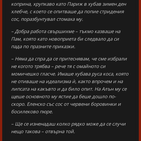
коприна, хрупкаво като Париж в хубав зимен ден
хлебче, с което се опитваше да попие стридения
сос, поразбунтувал стомаха му.
– Добра работа свършихме – тъкмо казваше на
Пам, която като новоприета би следвало да си
пада по празните приказки.
– Няма да спра да се притеснявам, че сме избрали
не когото трябва – рече тя с омайното си
момичешко гласче. Имаше хубава руса коса, която
не отиваше на идеализма ѝ, както впрочем и на
липсата на какъвто и да било опит. На Алън му се
щеше основното му ястие да беше дошло по-
скоро. Еленско със сос от червени боровинки и
босилеково пюре.
– Ще се изненадаш колко рядко може да се случи
нещо такова – отвърна той.