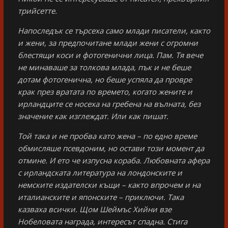
трийсетте.
Напоследък се търсеха само млади писатели, както
и жени, за предпочитане млади жени с огромни
блестящи коси и фотогенични лица. Пам. Тя вече
не минаваше за толкова млада, пък и не беше
дотам фотогенична, но беше успяла да провре
крак през вратата по времето, когато жените и
ирландците се носеха на гребена на вълната, без
значение как изглеждат. Или как пишат.
Той така и не пробва като жена – по едно време
обмисляше псевдоним, но остави този момент да
отмине. И ето че изпусна кораба. Любовната афера
с ирландската литература на лондонските и
немските издателски къщи – както впрочем и на
италианските и японските – приключи. Така
казваха всички. Щом Шеймъс Хийни взе
Нобеловата награда, интересът спадна. Стига