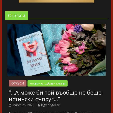
Oткъси
ОТКЪСИ
откъси от хубави книги
“…А може би той въобще не беше
истински съпруг…”
March 25, 2023
bgstoryteller