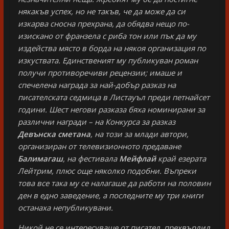
някакъв успех, но не такъв, че да може да си
изкарва сносна прехрана, да обядва нещо по-
изискано от франзела с риба тон или пък да му
издейства място в борда на някоя организация по
изкуствата. Единственият му публикуван роман
получи противоречиви рецензии; имаше и
спечелена награда за най-добър разказ на
писателската седмица в Листауъл преди петнайсет
години. Шест негови разказа бяха номинирани за
различни награди – на Конкурса за разказ
Девънска сметана
, на този за млади автори,
организиран от телевизионното предаване
Балимагаш
, на фестивала
Мейфлай
край езерата
Лейтрим, плюс още няколко подобни. Въпреки
това все така му се налагаше да работи на половин
ден в едно заведение, а последните му три книги
останаха непубликувани.
Никой не се интересуваше от писател, прехвърлил