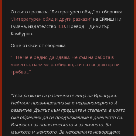
Откъс от разказа “Литературен обяд” от сборника
“Литературен обяд и други разкази”
на Ейлиш Ни
Гуивна, издателство
ICU
. Превод – Димитър
Камбуров.
Още откъси от сборника:
“– Не че е редно да идвам. Не съм на работа в
момента, нали ме разбираш, а и на вас доктор ви
трябва…”
“Тези разкази са различните лица на Ирландия.
Нейният провинциализъм и неравномерното ѝ
развитие. Дългът към предците и степента, в която
сме обречени да ги продължаваме в днешното си.
Въпросът за политическото и за личното. За
мъжкото и женското. За нежеланите новородени