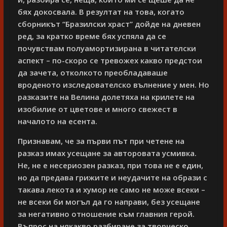
бях докосвала. В резултат на това, когато
сборникът “Бразилски храст” дойде на дневен
ред, за кратко време бях успяла да се
почувствам полуамортизирана в читателски
аспект – по-скоро се тревожех какво предстои
да зачета, отколкото преобладаваше
вроденото изследователско вълнение у мен. Но
разказите на Велина долетяха на крилете на
изобилие от цветове и много свежест в
началото на есента.
Признавам, че за първи път при четене на
разказ имах усещане за авторовата усмивка.
Не, не е несериозен разказ, при това не е един,
но да предава грижите и неудачите на образи с
такава лекота и хумор не само не може всеки –
не всеки би могъл да го направи, без усещане
за негативно отношение към главния герой.
Въпрос на някакво разбиране за творческо