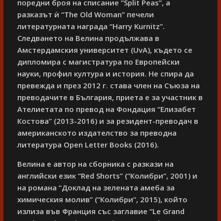
поредни броя на списание “Split Peas”, а
разказът ѝ “The Old Woman” печели
литературната награда “Harry Kurnitz”.
Следването на Велина продължава в
Амстердамския университет (UvA), където се
дипломира с магистратура по Европейски
науки, профил култура и история. Не спира да
превежда и през 2012 г. става член на Съюза на
преводачите в България, приета е за участник в
Ателиетата по превод на Фондация “Елизабет
Костова” (2013-2016) и за резидент-преводач в
американското издателство за преводна
литература Open Letter Books (2016).
Велина е автор на сборника с разкази на
английски език “Red Shorts” (“Колибри”, 2001) и
на романа “Доклад на зелената амеба за
химическия молив” (“Колибри”, 2015), който
излиза във Франция със заглавие “Le Grand