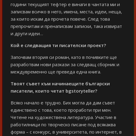
години текущият тефтер е винаги в чантата ми и
записвам всичко в него, имена, места, идеи, неща,
за които искам да прочета повече. След това
препрочитам и пренаписвам записки, така извират
и други идеи…
Кой е следващия ти писателски проект?
Започвам втория си роман, като в почивките ще
разработвам нови разкази за следващ сборник и
междувременно ще преведа една книга.
Твоят съвет към начинаещите български
писатели, които четат
bgstoryteller
?
Всяко начало е трудно. Бих могла да дам съвет
единствено с това, което проработи при мен.
Четене на художествена литература. Участие в
работилници по творческо писане под всякаква
форма – с конкурс, в университета, по интернет, в