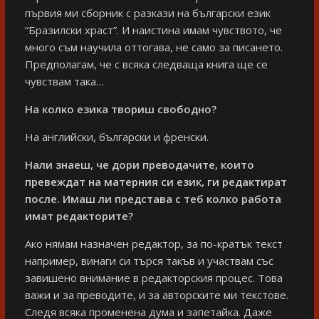
първия ми сборник с разкази на български език
“Бразилски храст”. И наистина имам чувството, че
много съм научила оттогава, не само за писането.
Предполагам, че с всяка следваща книга ще се
чувствам така…
На колко езика твориш свободно?
На английски, български и френски.
Нали знаеш, че дори преводачите, които
превеждат на матерния си език, ги редактират
после. Имаш ли представа с теб колко работа
имат редакторите?
Ако нямам назначен редактор, за по-кратък текст
например, винаги си търся такъв и участвам със
завишено внимание в редакторския процес. Това
важи и за преводите, и за авторските ми текстове.
Следя всяка променена дума и запетайка. Даже