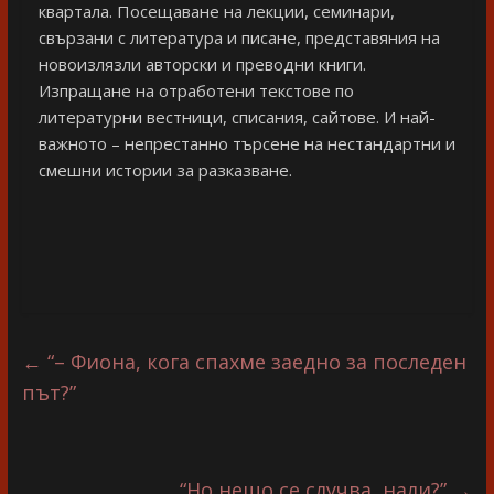
квартала. Посещаване на лекции, семинари,
свързани с литература и писане, представяния на
новоизлязли авторски и преводни книги.
Изпращане на отработени текстове по
литературни вестници, списания, сайтове. И най-
важното – непрестанно търсене на нестандартни и
смешни истории за разказване.
←
“– Фиона, кога спахме заедно за последен
път?”
“Но нещо се случва, нали?”
→