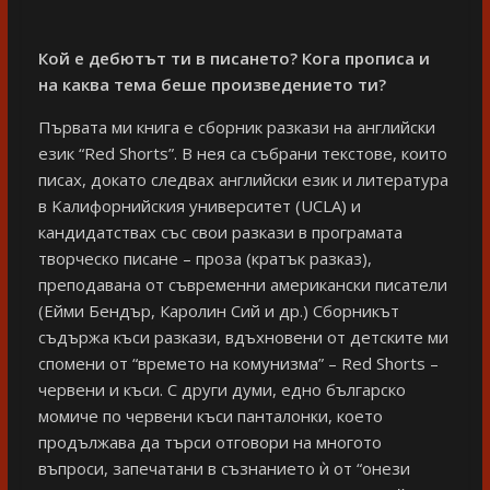
Кой е дебютът ти в писането? Кога прописа и
на каква тема беше произведението ти?
Първата ми книга е сборник разкази на английски
език “Red Shorts”. В нея са събрани текстове, които
писах, докато следвах английски език и литература
в Kалифорнийския университет (UCLA) и
кандидатствах със свои разкази в програмата
творческо писане – проза (кратък разказ),
преподавана от съвременни американски писатели
(Ейми Бендър, Каролин Сий и др.) Сборникът
съдържа къси разкази, вдъхновени от детските ми
спомени от “времето на комунизма” – Red Shorts –
червени и къси. С други думи, едно българско
момиче по червени къси панталонки, което
продължава да търси отговори на многото
въпроси, запечатани в съзнанието ѝ от “онези