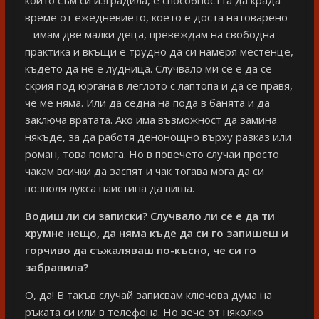
който съм си изградила, е способността да крада
време от ежедневието, което е доста натоварено
– имам две малки деца, превеждам на свободна
практика и вкъщи е трудно да си намеря местенце,
където да не е лудница. Случвало ми се е да се
скрия под юргана в леглото с лаптопа и да се правя,
че ме няма. Или да седна на пода в банята и да
заключа вратата. Ако има възможност да замина
някъде, за да работя денонощно върху разказ или
роман, това помага. Но в повечето случаи просто
чакам всички да заспят и чак тогава мога да си
позволя лукса наистина да пиша.
Водиш ли си записки? Случвало ли се е да ти
хрумне нещо, да няма къде да си го запишеш и
горчиво да съжаляваш по-късно, че си го
забравила?
О, да! В такъв случай записвам ключова дума на
ръката си или в телефона. Но вече от няколко