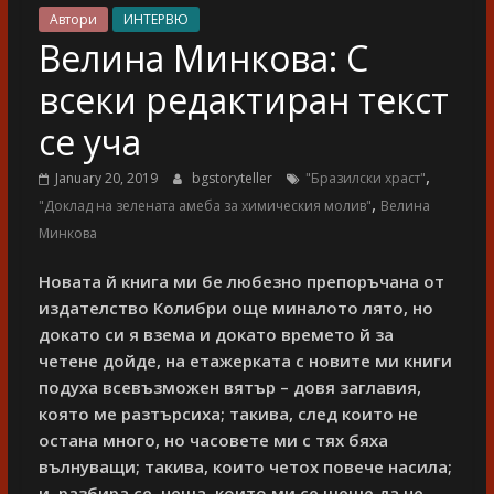
разказ
Автори
ИНТЕРВЮ
Велина Минкова: С
всеки редактиран текст
се уча
,
January 20, 2019
bgstoryteller
"Бразилски храст"
,
"Доклад на зелената амеба за химическия молив"
Велина
Минкова
Новата й книга ми бе любезно препоръчана от
издателство Колибри още миналото лято, но
докато си я взема и докато времето й за
четене дойде, на етажерката с новите ми книги
подуха всевъзможен вятър – довя заглавия,
която ме разтърсиха; такива, след които не
остана много, но часовете ми с тях бяха
вълнуващи; такива, които четох повече насила;
и, разбира се, неща, които ми се щеше да не