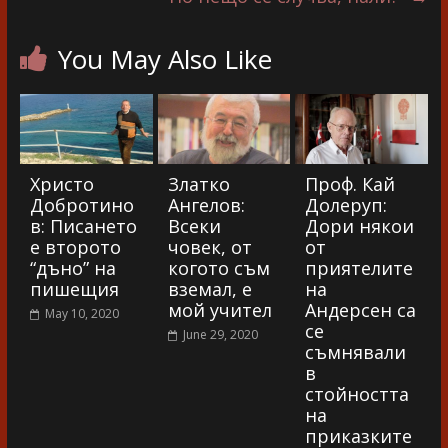
You May Also Like
Христо
Златко
Проф. Кай
Добротино
Ангелов:
Долеруп:
в: Писането
Всеки
Дори някои
е второто
човек, от
от
“дъно” на
когото съм
приятелите
пишещия
вземал, е
на
мой учител
Андерсен са
May 10, 2020
се
June 29, 2020
съмнявали
в
стойността
на
приказките