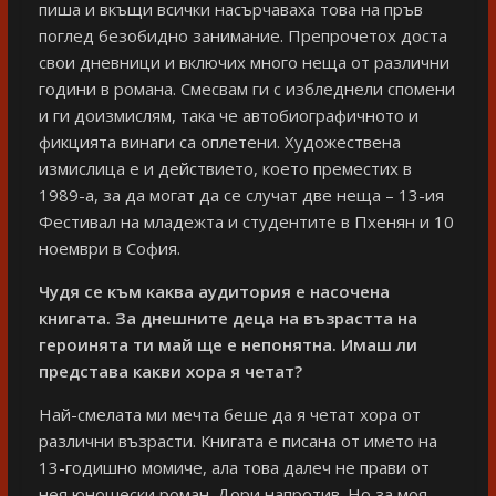
пиша и вкъщи всички насърчаваха това на пръв
поглед безобидно занимание. Препрочетох доста
свои дневници и включих много неща от различни
години в романа. Смесвам ги с избледнели спомени
и ги доизмислям, така че автобиографичното и
фикцията винаги са оплетени. Художествена
измислица е и действието, което преместих в
1989-а, за да могат да се случат две неща – 13-ия
Фестивал на младежта и студентите в Пхенян и 10
ноември в София.
Чудя се към каква аудитория е насочена
книгата. За днешните деца на възрастта на
героинята ти май ще е непонятна. Имаш ли
представа какви хора я четат?
Най-смелата ми мечта беше да я четат хора от
различни възрасти. Книгата е писана от името на
13-годишно момиче, ала това далеч не прави от
нея юношески роман. Дори напротив. Но за моя