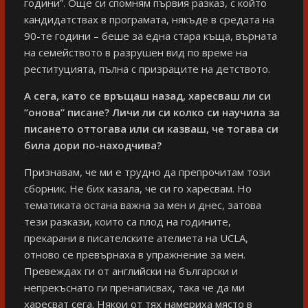
години”. Още си спомням първия разказ, с който
кандидатствах в програмата, някъде в средата на
90-те години – беше за една стара къща, върната
на семейството в разрушен вид по време на
реституцията, пълна с призраците на детството.
А сега, като се връщаш назад, харесваш ли си
“онова” писане? Личи ли си колко си научила за
писането оттогава или си казваш, че тогава си
била дори по-находчива?
Признавам, че ми е трудно да препрочитам този
сборник. Не бих казала, че си го харесвам. Но
тематиката остана важна за мен и днес, затова
тези разкази, които са плод на годините,
прекарани в писателските ателиета на UCLA,
отново се превърнаха в упражнение за мен.
Превеждах ги от английски на български и
непрекъснато ги пренаписвах, така че да ми
харесват сега. Някои от тях намериха място в