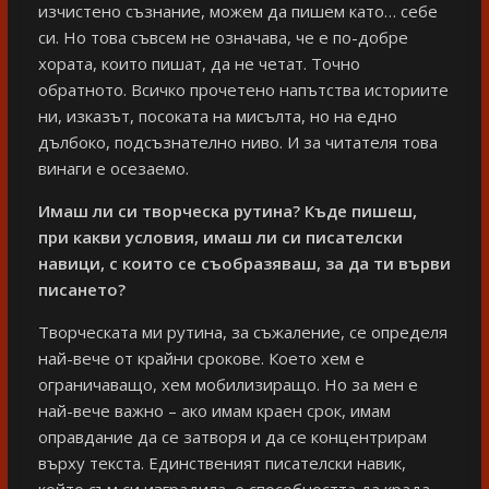
изчистено съзнание, можем да пишем като… себе
си. Но това съвсем не означава, че е по-добре
хората, които пишат, да не четат. Точно
обратното. Всичко прочетено напътства историите
ни, изказът, посоката на мисълта, но на едно
дълбоко, подсъзнателно ниво. И за читателя това
винаги е осезаемо.
Имаш ли си творческа рутина? Къде пишеш,
при какви условия, имаш ли си писателски
навици, с които се съобразяваш, за да ти върви
писането?
Творческата ми рутина, за съжаление, се определя
най-вече от крайни срокове. Което хем е
ограничаващо, хем мобилизиращо. Но за мен е
най-вече важно – ако имам краен срок, имам
оправдание да се затворя и да се концентрирам
върху текста. Единственият писателски навик,