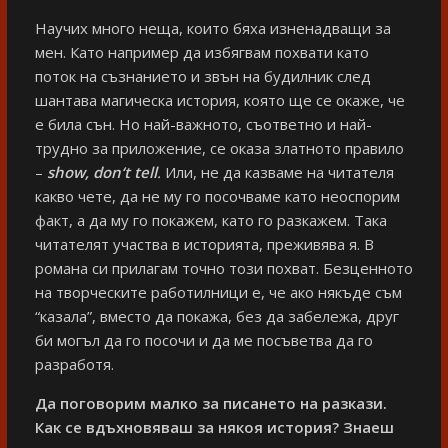
Научих много неща, които бяха изненадващи за
мен. Като например да избягвам похвати като
поток на съзнанието и звън на будилник след
шантава магическа история, която ще се окаже, че
е била сън. Но най-важното, съответно и най-
трудно за приложение, се оказа златното правило
–
show
,
don
‘
t
tell
.
Или, не да казваме на читателя
какво чете, да не му го посочваме като неоспорим
факт, а да му го покажем, като го разкажем. Така
читателят участва в историята, преживява я. В
романа си прилагам точно този похват. Безценното
на творческите работилници е, че ако някъде съм
“казала”, вместо да покажа, без да забележа, друг
би могъл да го посочи и да ме посъветва да го
разработя.
Да поговорим малко за писането на разкази.
Как се вдъхновяваш за някоя история? Знаеш