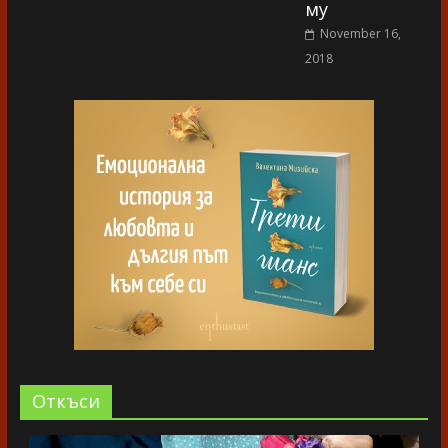
му
November 16,
2018
Oткъси