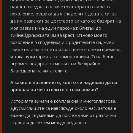
радост, след като я зачетоха хората от моето
поколение, решиха да я споделят с децата си, за
да им разкажат за детството си като се базират на
моя разказ и на един персонаж близък до
тийнейджърската им възраст. Отново моето
поколение я споделиха и с родителите си, живи
свидетели на нашето израстване в онези времена,
и така аудиторията се саморазшири. Това беше
огромен подарък за мен и съм безкрайно
благодарна на читателите.
А какво е посланието, което се надяваш да си
предала на читателите с този роман?
Историята винаги е комплексна и многопластова.
Двусмислиците са навсякъде около нас, затова е
важно да съумяваме да поглеждаме от различни
страни и да четем между редовете.