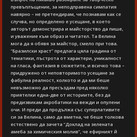
превъплъщение, за неподправена симпатия
навярно – не претендирам, че познавам как се
случва, но определено е усещане, в което
авторът демонстрира и майсторство да пише,
и уважение към образ и читател. Та Велина
мога да я обявя за майстор, смело при това.
“Бразилски храст” предлага цяла градина от
тематики, пъстрота от характери, уникалност
на гласа, фантазия в сюжетите, и всичко това –
придружено от неповторимото усещане за
фабулна реалност, колкото и да ми беше
невъзможно да пресъздам пред няколко
приятелки една-две от историите, без да
предизвикам акробатики на вежди и опулени
очи. И преди да продължа със суперлативите
си за Велина, само да вметна, че беше толкова
естествено да зачета “Доклад на зелената
амеба за химическия молив”, че ефирният й