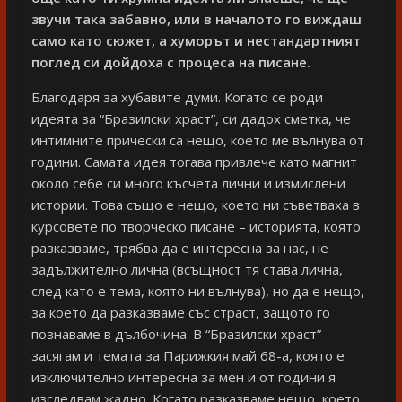
звучи така забавно, или в началото го виждаш
само като сюжет, а хуморът и нестандартният
поглед си дойдоха с процеса на писане.
Благодаря за хубавите думи. Когато се роди
идеята за “Бразилски храст”, си дадох сметка, че
интимните прически са нещо, което ме вълнува от
години. Самата идея тогава привлече като магнит
около себе си много късчета лични и измислени
истории. Това също е нещо, което ни съветваха в
курсовете по творческо писане – историята, която
разказваме, трябва да е интересна за нас, не
задължително лична (всъщност тя става лична,
след като е тема, която ни вълнува), но да е нещо,
за което да разказваме със страст, защото го
познаваме в дълбочина. В “Бразилски храст”
засягам и темата за Парижкия май 68-а, която е
изключително интересна за мен и от години я
изследвам жадно. Когато разказваме нещо, което