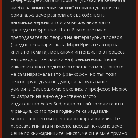
севернокорейската история в “Доклад на зелената
амеба за химическия молив” и поиска да прочете
романа. Аз вече разполагах със собствена
английска версия и той изяви желание да го
преведе на френски. Но тъй като все пак е
преподавател по теория на литературния превод
(заедно с българистката Мари Врина е автор на
книга по темата), ме включи интензивно в процеса
на превод от английски на френски език. Беше
изключително предизвикателство за мен, защото
не съм израснала като франкофон, но пък този
тежък труд, дума по дума, си заслужаваше
усилията. Завършихме ръкописа и професор Морюс
го изпрати на едно единствено място –
издателство Actes Sud, едно от най-големите във
Франция, които през годините са издавали
множество негови преводи от корейски език. Те
харесаха книгата и няколко месеца по-късно вече
беше по книжарниците. Мисля, че още ми е трудно