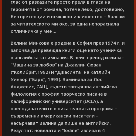
глас от разказите просто преля в гласа на
героинята от романа, потече леко, достоверно,
без претенции и всякакво излишество – балсам
за читателското ми око, за една непораснала
отличничка у мен…
Велина Минкова е родена в София през 1974 г. и
започва да превежда книги още като ученичка
в английската гимназия. В неин превод излизат
“Машина за любов” на Джаклин Сюзан
(“Колибри”,1992) и “Джасинта” на Катлийн
Уинзор (“Бард”, 1993). Заминава за Лос
Анджелис, САЩ, където завършва английска
филология с профил творческо писане в
Калифорнийския университет (UCLA), а
преподавателите в писателската програма –
съвременни американски писатели –
насърчават Велина да пише на английски.
Резултат: новелата ѝ “Iodine” излиза в 4