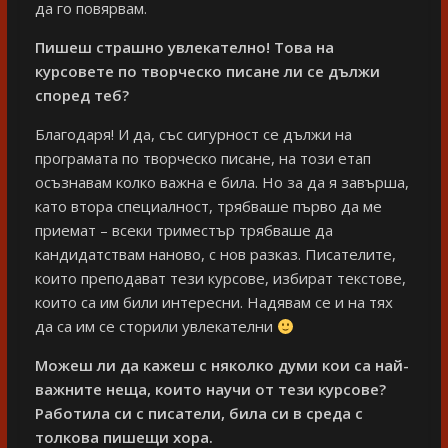
да го повярвам.
Пишеш страшно увлекателно! Това на
курсовете по творческо писане ли се дължи
според теб?
Благодаря! И да, със сигурност се дължи на
програмата по творческо писане, на този етап
осъзнавам колко важна е била. Но за да я завърша,
като втора специалност, трябваше първо да ме
приемат – всеки триместър трябваше да
кандидатствам наново, с нов разказ. Писателите,
които преподават тези курсове, избират текстове,
които са им били интересни. Надявам се и на тях
да са им се сторили увлекателни
Можеш ли да кажеш с няколко думи кои са най-
важните неща, които научи от тези курсове?
Работила си с писатели, била си в среда с
толкова пишещи хора.