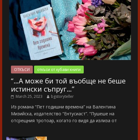
ОТКЪСИ
откъси от хубави книги
“…А може би той въобще не беше
истински съпруг…”
March 25, 2023
bgstoryteller
Из романа “Пет годишни времена” на Валентина
Мизийска, издателство “Ентусиаст”. “Пушеше на
отсрещния тротоар, когато го видя да излиза от