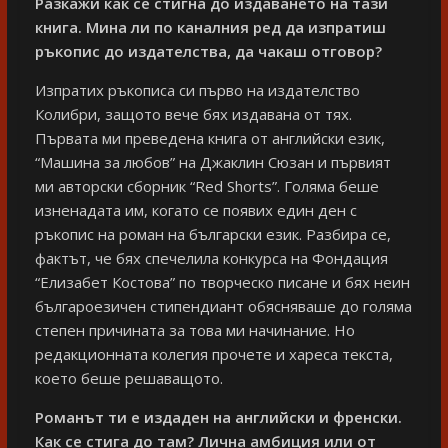
Разкажи как се стигна до издаването на тази
книга. Мина ли по каналния ред да изпратиш
ръкопис до издателства, да чакаш отговор?
Изпратих ръкописа си първо на издателство
Колибри, защото вече бях издавана от тях.
Първата ми преведена книга от английски език,
“Машина за любов” на Джаклин Сюзан и първият
ми авторски сборник “Red Shorts”. Голяма беше
изненадата им, когато се появих един ден с
ръкопис на роман на български език. Разбира се,
фактът, че бях спечелила конкурса на Фондация
“Елизабет Костова” по творческо писане и бях неин
българоезичен стипендиант обясняваше до голяма
степен причината за това ми начинание. Но
редакционната колегия прочете и хареса текста,
което беше решаващото.
Романът ти е издаден на английски и френски.
Как се стига до там? Лична амбиция или от