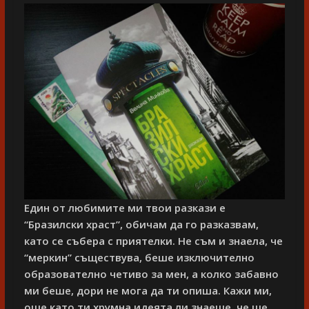
Един от любимите ми твои разкази е
“Бразилски храст”, обичам да го разказвам,
като се събера с приятелки. Не съм и знаела, че
“меркин” съществува, беше изключително
образователно четиво за мен, а колко забавно
ми беше, дори не мога да ти опиша. Кажи ми,
още като ти хрумна идеята ли знаеше, че ще