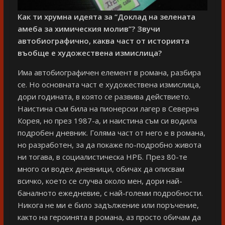
Как ти хрумна идеята за “Доклад на зелената
амеба за химическия молив”? Звучи
автобиографично, каква част от историята
въобще е художествена измислица?
Има автобиографичен елемент в романа, разбира
се. Но основната част е художествена измислица,
дори годината, в която се развива действието.
Наистина съм била на пионерски лагер в Северна
Корея, но през 1987-а, и наистина съм си водила
подробен дневник. Голяма част от него е в романа,
но разработен, за да покаже по-подробно живота
ни тогава, в социалистическа НРБ. През 80-те
много си водех дневници, обичах да описвам
всичко, което се случва около мен, дори най-
баналното ежедневие, с най-големи подробности.
Никога не ми е било задължение или поръчение,
както на героинята в романа, аз просто обичам да