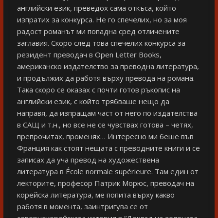
английски език, преведох сама откъса, който
изпратих за конкурса. Не го спечелих, но за моя
радост романът ми попадна сред отличените
заглавия. Скоро след това спечелих конкурса за
резидент преводач в Open Letter Books,
американско издателство за преводна литература,
и продължих да работя върху превода на романа.
Така скоро се оказах с почти готов ръкопис на
английски език, с който трябваше нещо да
направя, да изпращам част от него по издателства
в САЩ и т.н., но все не се чувствах готова – четях,
препрочитах, променях… Интересно ми беше във
Франция как стоят нещата с преводните книги и се
записах да уча превод на художествена
литература в École normale supérieure. Там един от
лекторите, професор Патрик Морюс, преводач на
корейска литература, ме попита върху какво
работя в момента, заинтригува се от