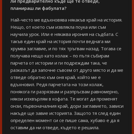
ли предварително къде ще те отведе,
планираш ли фабулата?
Най-често ме вдъхновява някакъв край на история.
Нещо, от което съм извлякла поука или съм
научила урок. Или е някаква ирония на съдбата. С
такъв един край на история почти веднага ми
хрумва заглавие, и по тях тръгвам назад. Тогава се
получава нещо като колаж – по пътя събирам
парчета от истории и ги подреждам така, че
разказът да започне съвсем от друго място и да ме
отведе обратно към оня край, който ме е
вдъхновил. Редя парчетата на този колаж,
понякога ги разрязвам и разпръсвам равномерно,
някои изхвърлям в кофата. Те могат да променят
онзи, първоначалния край, дори заглавието, зависи
накъде ще завие историята. Защото тя след един
определен момент си се пише сама, хубаво е да я
оставим да ни отведе, където е решила.