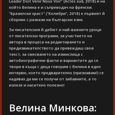
Leader Doit Venir Nous Voir” (Actes sud, 2018) и на
който Велина е и съпреводач на френски.
“Бразилски храст” (“Колибри”, 2018) е първият й
сборник с разкази на български език.
За писателския й дебют и най-важните уроци
от писателски програми, за участието на
автора в процеса на редактирането и
предизвикателството да превеждаш своя
текст, за смесването на измислица с
автобиографични факти и вариантите да се
твори в къща с деца говорим с Велина в едно
интервю, което предварително (признавам!) се
надявах да ми се получи от забавните, а то
излезе и наситено полезно!
Велина Минкова: