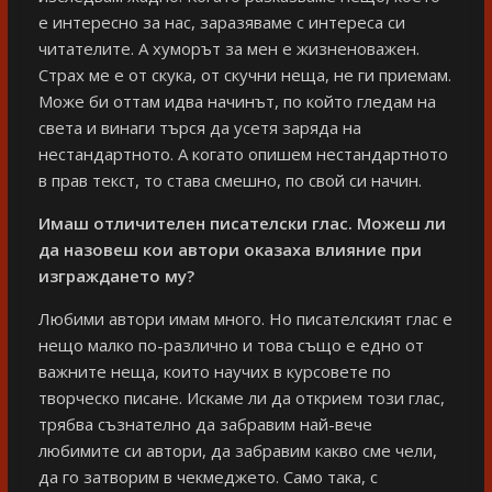
е интересно за нас, заразяваме с интереса си
читателите. А хуморът за мен е жизненоважен.
Страх ме е от скука, от скучни неща, не ги приемам.
Може би оттам идва начинът, по който гледам на
света и винаги търся да усетя заряда на
нестандартното. А когато опишем нестандартното
в прав текст, то става смешно, по свой си начин.
Имаш отличителен писателски глас. Можеш ли
да назовеш кои автори оказаха влияние при
изграждането му?
Любими автори имам много. Но писателският глас е
нещо малко по-различно и това също е едно от
важните неща, които научих в курсовете по
творческо писане. Искаме ли да открием този глас,
трябва съзнателно да забравим най-вече
любимите си автори, да забравим какво сме чели,
да го затворим в чекмеджето. Само така, с