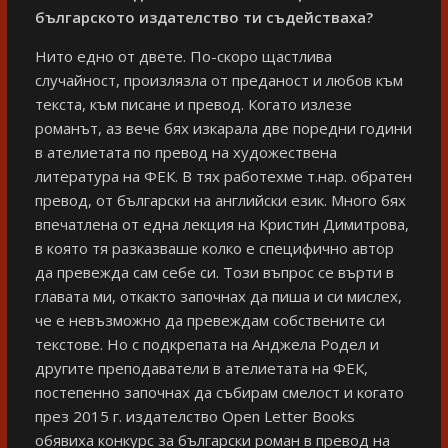
българското издателство ти съдействаха?
Нито едно от двете. По-скоро щастлива
случайност, произлязла от преданост и любов към
текста, към писане и превод. Когато излезе
романът, аз вече бях изкарала две поредни години
в ателиетата по превод на художествена
литература на ФЕК. В тях работехме т.нар. обратен
превод, от български на английски език. Много бях
впечатлена от една лекция на Кристин Димитрова,
в която тя разказваше колко е специфично автор
да превежда сам себе си. Този въпрос се върти в
главата ми, откакто започнах да пиша и си мислех,
че е невъзможно да превеждам собствените си
текстове. Но с подкрепата на Анджела Родел и
другите преподаватели в ателиетата на ФЕК,
постепенно започнах да събирам смелост и когато
през 2015 г. издателство Open Letter Books
обявиха конкурс за български роман в превод на