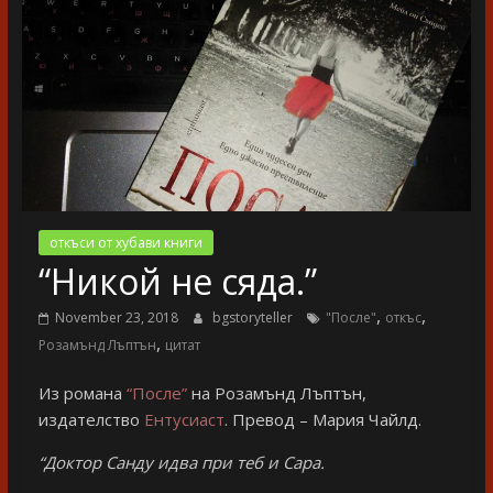
разказ
откъси от хубави книги
“Никой не сяда.”
,
,
November 23, 2018
bgstoryteller
"После"
откъс
,
Розамънд Лъптън
цитат
Из романа
“После”
на Розамънд Лъптън,
издателство
Ентусиаст
. Превод – Мария Чайлд.
“Доктор Санду идва при теб и Сара.