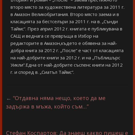
второ място за художествена литература за 2011 г.
в Амазон Великобритания. Второ място заема и в
класацията за бестселъри за 2011 г. на в. „Сънди
Таймс“. През април 2012 г. книгата е публикувана в
САЩ и веднага се превръща в Избор на
редакторите в Амазон,където е обявена за най-
добра книга за 2012 г. „После“ е част от класацията
на най-добрите книги за 2012 г. и на „Пъблишърс
Уикли“.Една от най-добрите съспенс книги на 2012
г. и според в. „Сиатъл Таймс“.
←
“Отдавна няма нещо, което да ме
задържа в мъжа, който съм…”
Стефан Коспартов: Да знаеш какво пишеш е