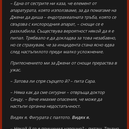
– Една от сестрите ни каза, че елемент от
апаратурата, която използваме, за да помагаме на
Джени да диша – ендотрахеалната тръба, която се
свързва с кислородния апарат, – снощи се е
разхлабила. Съществува вероятност някой да я е
пипал. Трябвало е да докладва за това незабавно,
но се страхувам, че за инцидента стана ясно едва
след настъпилото преди малко усложнение.
Притеснението ми за Джени от снощи прераства в
ужас.
– Затова ли спря сърцето й? – пита Сара.
– Няма как да сме сигурни – отвръща доктор
Санду. – Вече имахме опасения, че може да
настъпи органна недостатъчност.
Видях я. Фигурата с палтото.
Видях я.
– Някой й го е причинил нарочно? – питаш. Трудно