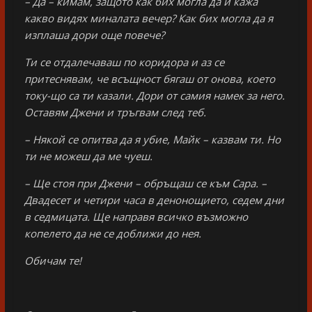
– Да – кимам, защото как бих могла да й кажа
какво видях миналата вечер? Как бих могла да я
изплаша дори още повече?
Ти се отдалечаваш по коридора и аз се
притеснявам, че всъщност бягаш от онова, което
току-що са ти казали. Дори от самия намек за него.
Оставям Джени и тръгвам след теб.
– Някой се опитва да я убие, Майк – казвам ти. Но
ти не можеш да ме чуеш.
– Ще стоя при Джени – обръщаш се към Сара. –
Двадесет и четири часа в денонощието, седем дни
в седмицата. Ще направя всичко възможно
копелето да не се доближи до нея.
Обичам те!