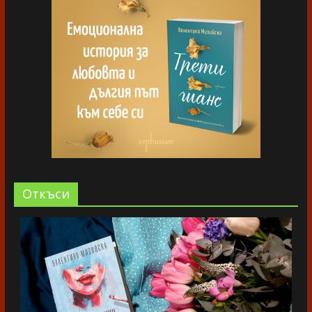
Oткъси