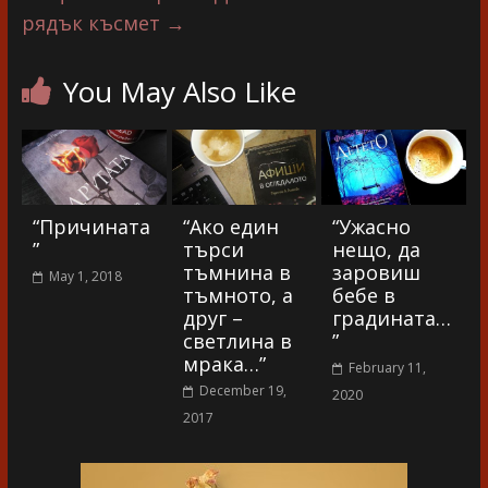
рядък късмет
→
You May Also Like
“Причината
“Ако един
“Ужасно
”
търси
нещо, да
тъмнина в
заровиш
May 1, 2018
тъмното, а
бебе в
друг –
градината…
светлина в
”
мрака…”
February 11,
December 19,
2020
2017