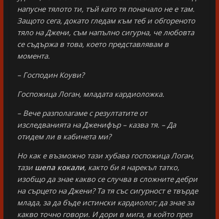
напусне тялото ти, тъй като тя поначало не е там.
Защото сега, докато гледам към теб и обгореното
тяло на Джени, съм напълно сигурна, че любовта
се съдържа в това, което представлявам в
момента.
– Господин Коуви?
Госпожица Логан, младата кардиоложка.
– Вече разполагаме с резултатите от
изследванията на Дженифър – казва тя. – Да
отидем ли в кабинета ми?
Но как е възможно тази хубава госпожица Логан,
тази
шепа кокали
, както би я нарекъл татко,
изобщо да знае какво се случва в сложните дебри
на сърцето на Джени? Та тя със сигурност е твърде
млада, за да бъде истински кардиолог; да знае за
какво точно говори. И дори в мига, в който през