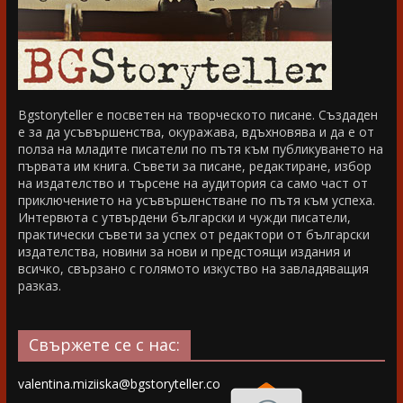
Bgstoryteller е посветен на творческото писане. Създаден
е за да усъвършенства, окуражава, вдъхновява и да е от
полза на младите писатели по пътя към публикуването на
първата им книга. Съвети за писане, редактиране, избор
на издателство и търсене на аудитория са само част от
приключението на усъвършенстване по пътя към успеха.
Интервюта с утвърдени български и чужди писатели,
практически съвети за успех от редактори от български
издателства, новини за нови и предстоящи издания и
всичко, свързано с голямото изкуство на завладяващия
разказ.
Свържете се с нас:
valentina.miziiska@bgstoryteller.co