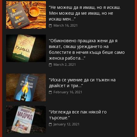
“Не можеш да я имаш, но я искаш.
Мен можеш да ме имаш, но не
искаш мен…”
March 16, 2021
“Обикновено пращаха жени да я
викат, сякаш уреждането на
болестите в нечия къща беше само
женска работа…”
March 2, 2021
“Иска се умение да си тъжен на
двайсет и три…”
February 16, 2021
“Изглежда все пак някой го
търсеше.”
January 12, 2021