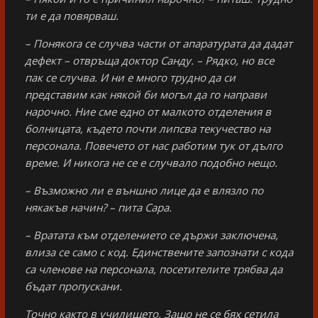
ти е да повярваш.
– Понякога се случва части от апаратурата да дадат
дефект – отвръща доктор Санду. – Рядко, но все
пак се случва. И ни е много трудно да си
представим как някой би могъл да го направи
нарочно. Ние сме едно от малкото отделения в
болницата, където почти липсва текучество на
персонала. Повечето от нас работим тук от дълго
време. И никога не се е случвало подобно нещо.
– Възможно ли е външно лице да е влязло по
някакъв начин? – пита Сара.
– Вратата към отделението се държи заключена,
влиза се само с код. Единствените запознати с кода
са членове на персонала, посетителите трябва да
бъдат пропускани.
Точно както в училището. Защо не се бях сетила