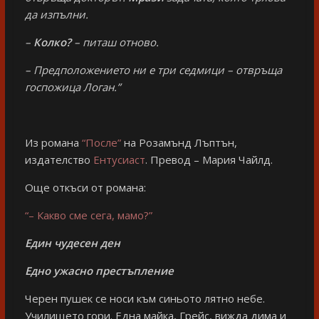
да изпълни.
–
Колко?
– питаш отново.
– Предположението ни е три седмици – отвръща
госпожица Логан.”
Из романа
“После”
на Розамънд Лъптън,
издателство
Ентусиаст
. Превод – Мария Чайлд.
Още откъси от романа:
“– Какво сме сега, мамо?”
Един чудесен ден
Едно ужасно престъпление
Черен пушек се носи към синьото лятно небе.
Училището гори. Една майка, Грейс, вижда дима и