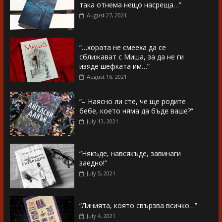
така отнема нещо насреща…”
August 27, 2021
“…хората не смееха да се
сближават с Миша, за да не ги
изяде шефката им…”
August 16, 2021
“– Наясно ли сте, че ще родите
бебе, което няма да бъде ваше?”
July 13, 2021
“Някъде, навсякъде, завинаги
заедно!”
July 5, 2021
“Линията, която свързва всичко…”
July 4, 2021