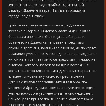
хуква. Тя знае, че седемнайсетгодишната ѝ
дъщеря Джени е вътре. И влиза в горящата
сграда, за да я спаси.
Грейс е пострадала много тежко, а Джени е
жестоко обгорена. И докато майка и дъщеря се
борят за живота си в болницата, а бащата и
братчето на Джени са изправени пред тази
огромна трагедия, полицията открива, че пожарът
е запален умишлено. В последвалото разследване
никой не е този, за който се представя, и нищо не
е такова, каквото изглежда на пръв поглед. На
всяка нова страница Розамънд Лъптън вкарва нов
елемент и мотив за ужасното престъпление:
Джени е получавала заплашителни писма, по-
малкият ѝ брат Адам е тормозен в училище, един
учител наскоро е уволнен след тежък инцидент,
най-добрата приятелка на Грейс е малтретирана
от съпруга си, училището е затънало във