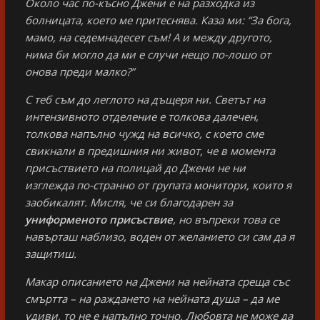
Около час по-късно Джени е на разходка из
болницата, което ме притеснява. Каза ми: “За бога,
мамо, на седемнадесет съм! А и между другото,
нима би могло да ми е случи нещо по-лошо от
онова преди малко?”
С теб съм до леглото на дъщеря ни. Светът на
интензивното отделение е толкова далечен,
толкова напълно чужд на всичко, с което сме
свикнали в предишния ни живот, че в момента
присъствието на полицай до Джени не ни
изглежда по-странно от групата монитори, които я
заобикалят. Мисля, че си благодарен за
униформеното присъствие
, но въпреки това се
навърташ наблизо, воден от желанието си сам да я
защитиш.
Макар описанието на Джени на нейната среща със
смъртта – на раждането на нейната душа – да ме
удиви, то не е напълно точно. Любовта не може да