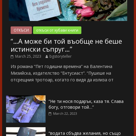
ОТКЪСИ
откъси от хубави книги
“…А може би той въобще не беше
истински съпруг…”
March 25, 2023
bgstoryteller
Из романа “Пет годишни времена” на Валентина
Мизийска, издателство “Ентусиаст”. “Пушеше на
отсрещния тротоар, когато го видя да излиза от
“Не ти нося подарък, каза тя. Слава
богу, отговори той…”
March 22, 2023
“водата сбъдва желания, но също