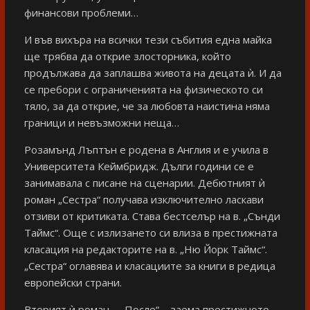
финансови проблеми…
И във вихъра на всички тези събития една майка
ще трябва да открие злосторника, който
продължава да заплашва живота на децата ѝ. И да
се пребори с ограниченията на физическото си
тяло, за да открие, че за любовта наистина няма
граници и невъзможни неща…
Розамънд Лъптън е родена в Англия и е учила в
Университета Кеймбридж. Дълги години се е
занимавала с писане на сценарии. Дебютният ѝ
роман „Сестра“ получава изключително ласкави
отзиви от критиката. Става бестселър на в. „Сънди
Таймс“. Още с излизането си влиза в престижната
класация на редакторите на в. „Ню Йорк Таймс“.
„Сестра“ оглавява и класациите за книги в редица
европейски страни.
Вторият ѝ роман – „После“ – заема престижното