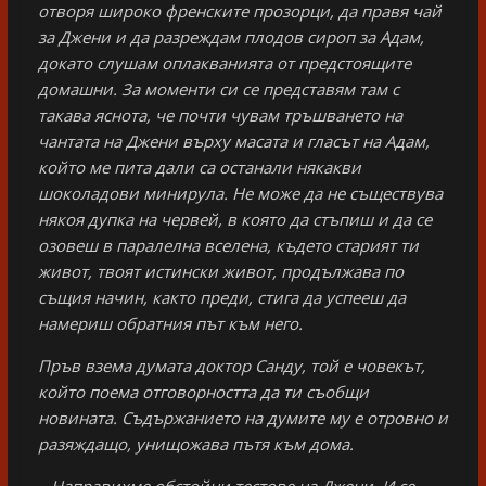
отворя широко френските прозорци, да правя чай
за Джени и да разреждам плодов сироп за Адам,
докато слушам оплакванията от предстоящите
домашни. За моменти си се представям там с
такава яснота, че почти чувам тръшването на
чантата на Джени върху масата и гласът на Адам,
който ме пита дали са останали някакви
шоколадови минирула. Не може да не съществува
някоя дупка на червей, в която да стъпиш и да се
озовеш в паралелна вселена, където старият ти
живот, твоят истински живот, продължава по
същия начин, както преди, стига да успееш да
намериш обратния път към него.
Пръв взема думата доктор Санду, той е човекът,
който поема отговорността да ти съобщи
новината. Съдържанието на думите му е отровно и
разяждащо, унищожава пътя към дома.
– Направихме обстойни тестове на Джени. И се