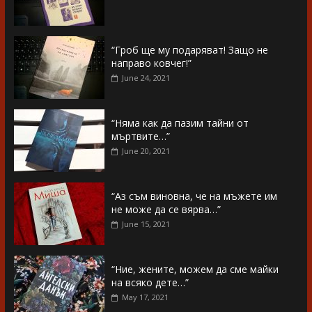
“Гроб ще му подаряват! Защо не
направо ковчег!”
June 24, 2021
“Няма как да пазим тайни от
мъртвите…”
June 20, 2021
“Аз съм виновна, че на мъжете им
не може да се вярва…”
June 15, 2021
“Ние, жените, можем да сме майки
на всяко дете…”
May 17, 2021