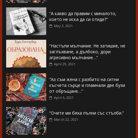
“А какво да правим с миналото,
което не иска да си отиде?”
May 3, 2021
“Настъпи мълчание. Не затишие, не
заглъхване, а дълбоко, дори
агресивно мълчание…”
April 29, 2021
“Аз съм жена с разбито на ситни
късчета сърце и пламнали две бузи
от обръщане…”
April 6, 2021
“Очите ми бяха пълни със стълби.”
March 22, 2021