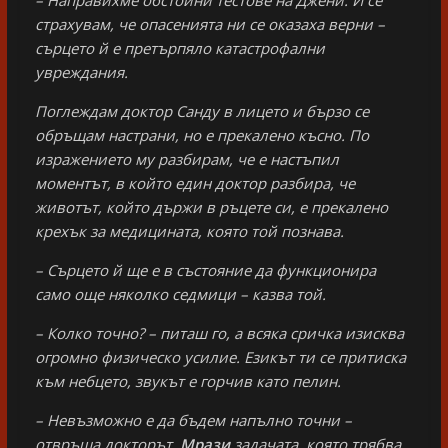
страхувам, че опасенията ни се оказаха верни –
сърцето й е претърпяло катастрофални
увреждания.
Поглеждам доктор Санду в лицето и бързо се
обръщам настрани, но е прекалено късно. По
изражението му разбирам, че е настъпил
моментът, в който един доктор разбира, че
животът, който държи в ръцете си, е прекалено
крехък за медицината, която той познава.
– Сърцето й ще е в състояние да функционира
само още няколко седмици – казва той.
– Колко точно? – питаш го, а всяка сричка изисква
огромно физическо усилие. Езикът ти се притиска
към небцето, звукът е горчив като пелин.
– Невъзможно е да бъдем напълно точни –
отвръща докторът.
Мрази
задачата, която трябва