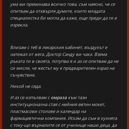
ума ми преминава всичко това, съм наясно, че се
опитвам да отхвърля думите, които младата
специалистка би могла да каже, още преди да ги е
изрекла.
Влизам с теб в лекарския кабинет, въздухът е
натежал от жега. Доктор Санду ви чака. Взема
ръката ти в своята, потупва я и аз се опитвам да не
си мисля, че жестът му е предварителен израз на
съчувствие.
Никой не сяда.
И аз се изпълвам с
омраза
към тази
институционална стая с нейния евтин мокет,
пластмасови столове и календар на
фармацевтична компания. Искам да съм в кухнята
с току-що върналите се от училище наши деца, да