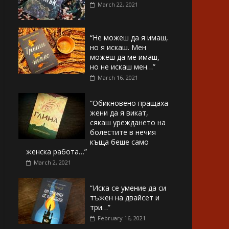
March 22, 2021
“Не можеш да я имаш,
но я искаш. Мен
можеш да ме имаш,
но не искаш мен…”
March 16, 2021
“Обикновено пращаха
жени да я викат,
сякаш уреждането на
болестите в нечия
къща беше само
женска работа…”
March 2, 2021
“Иска се умение да си
тъжен на двайсет и
три…”
February 16, 2021