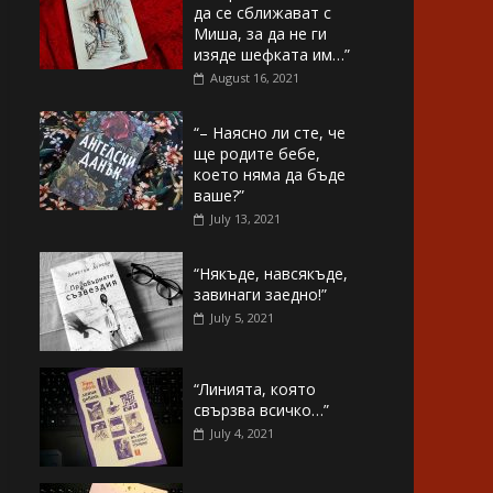
да се сближават с
Миша, за да не ги
изяде шефката им…”
August 16, 2021
“– Наясно ли сте, че
ще родите бебе,
което няма да бъде
ваше?”
July 13, 2021
“Някъде, навсякъде,
завинаги заедно!”
July 5, 2021
“Линията, която
свързва всичко…”
July 4, 2021