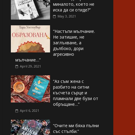
миналото, което не
иска да си отиде?”
May 3, 2021
“Настъпи мълчание.
Не затишие, не
заглъхване, а
дълбоко, дори
агресивно
мълчание…”
April 29, 2021
“Аз съм жена с
разбито на ситни
късчета сърце и
пламнали две бузи от
обръщане…”
April 6, 2021
“Очите ми бяха пълни
със стълби.”