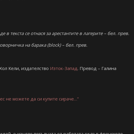
ъде в текста се отнася за арестантите в лагерите – бел. прев.
оворничка на барака (block
) – бел. прев.
Хол Кели, издателство
Изток-Запад
. Превод – Галина
нес не можете да си купите сираче…”
идей, е изцяло погълната от работата си във френското