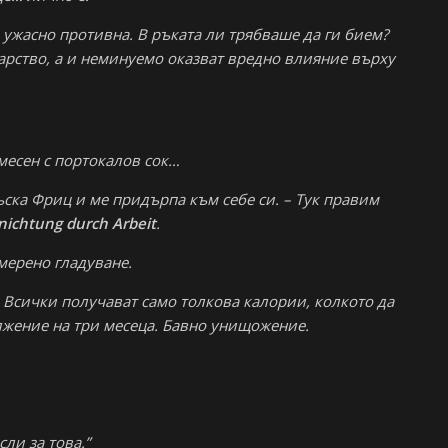
ужасно противна. В ръката ли трябваше да ги бием?
рство, а и неминуемо оказват вредно влияние върху
смесен с портокалов сок…
съска Фриц и ме придърпа към себе си. – Тук правим
nichtung durch Arbeit
.
мерено гладуване.
 Всички получават само толкова калории, колкото да
лжение на три месеца. Бавно унищожение.
сли за това.”