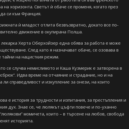
ва на хоризонта. Светът ѝ обаче се променя, когато през
еда си към Франция.
рижната ѝ младост отлита безвъзвратно, докато все по-
ивително движение в окупирана Полша.
 лекарка Херта Оберхойзер една обява за работа е може
ществуване. След като я назначават обаче, се озовава в
е тайни на нацисткия режим.
ато се случва немислимото и Каша Кузмерик е затворена в
сбрюк“. Идва време на отчаяние и страдание, но и на
а ли справедливост и изкупление за онези, на които
ова е история за трудности и изпитания, за престъпления и
кия дух. Знае се, че люлякът цъфти повече и по-уханно
 “люлякови” момичета, които – в търсене на любов, свобода
менят историята.