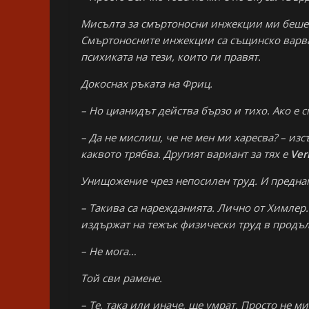
Мисълта за смъртоносни инжекции ми беше 
Смъртоносните инжекции са същинско варва
психиката на тези, които ги правят.
Докоснах ръката на Фриц.
– Но цианидът действа бързо и тихо. Ако е 
– Да не мислиш, че не мен ми харесва? – из
каквото трябва. Другият вариант за тях е
Ver
Унищожение чрез непосилен труд. И предна
– Такива са нарежданията. Лично от Химлер.
издържат на тежък физически труд в продъ
– Не мога…
Той сви рамене.
– Те, така или иначе, ще умрат. Просто не ми