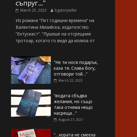
съпруг…”
March 25, 2023
bgstoryteller
Из романа “Пет годишни времена” на
Валентина Мизийска, издателство
“Ентусиаст”. “Пушеше на отсрещния
тротоар, когато го видя да излиза от
“Не ти нося подарък,
каза тя. Слава богу,
отговори той…”
March 22, 2023
“водата сбъдва
желания, но също
така отнема нещо
насреща…”
August 27, 2021
“…хората не смееха