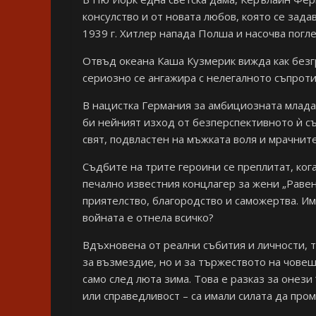
консулство и от новата любов, която се зада
1939 г. Хитлер напада Полша и насочва погл
Отвъд океана Каша Кузмерик вижда как безг
сериозно се ангажира с нелегалното съпрот
В нацистка Германия за амбициозната млада
би нейният изход от безперспективното ѝ съ
свят, подвластен на мъжката воля и мрачнит
Съдбите на трите героини се преплитат, ког
печално известния концлагер за жени „Равен
приятелство, благородство и саможертва. Им
войната е отнела всичко?
Вдъхновена от реални събития и личности, т
за възмездие, но и за тържеството на човеш
само след люта зима. Това е разказ за онези
или справедливост – са имали силата да про