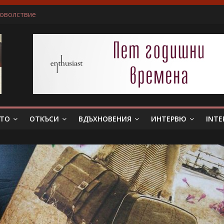
доволствие
ичам да пиша за герои, които еволюират
не беше истински съпруг…”
 тя. Слава богу, отговори той…”
в всяка сцена преживявам силно, както ако ми се случва в жив
ЕТО
ОТКЪСИ
ВДЪХНОВЕНИЯ
ИНТЕРВЮ
INTE