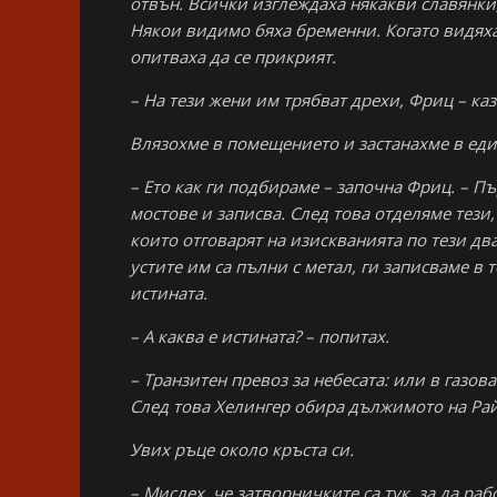
отвън. Всички изглеждаха някакви славянки, 
Някои видимо бяха бременни. Когато видяха
опитваха да се прикрият.
– На тези жени им трябват дрехи, Фриц – каз
Влязохме в помещението и застанахме в еди
– Ето как ги подбираме – започна Фриц. – П
мостове и записва. След това отделяме тези,
които отговарят на изискванията по тези два
устите им са пълни с метал, ги записваме в 
истината.
– А каква е истината? – попитах.
– Транзитен превоз за небесата: или в газова
След това Хелингер обира дължимото на Рай
Увих ръце около кръста си.
– Мислех, че затворничките са тук, за да раб