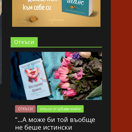
Oткъси
ОТКЪСИ
откъси от хубави книги
“…А може би той въобще
не беше истински