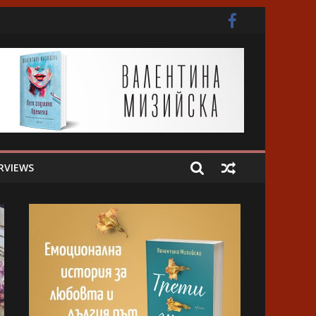
ота
RVIEWS