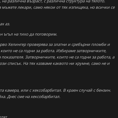
на различна възраст, с различна структура на тялото.
 мъжете лекари, само някои от тях изпищяха, но всички се
ах аз.
н ъгъл на тихо да поговорим.
ърво Хелингер проверява за златни и сребърни пломби и
 които не са годни за работа. Избираме затворничките,
 показателя. Затворничките, които не са годни за работа, а
този списък. На тях казваме каквото ни хрумне, само не и
та камера, или с хексобарбитал. В краен случай с бензин.
ха. Днес сме на хексобарбитал.
отят.