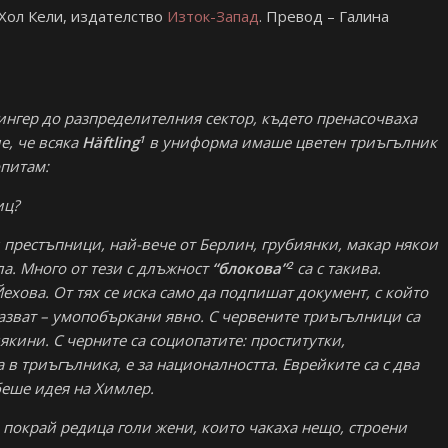
Хол Кели, издателство
Изток-Запад
. Превод – Галина
ингер до разпределителния сектор, където пренасочваха
1
е, че всяка
H
äftling
в униформа имаше цветен триъгълник
опитам:
иц?
 престъпници, най-вече от Берлин, грубиянки, макар някои
2
ла. Много от тези с длъжност
“блокова”
са с такива.
ехова. От тях се иска само да подпишат документ, с който
тказват – умопобъркани явно. С червените триъгълници са
кини. С черните са социопатите: проститутки,
 в триъгълника, е за националността. Еврейките са с два
беше идея на Химлер.
 покрай редица голи жени, които чакаха нещо, строени