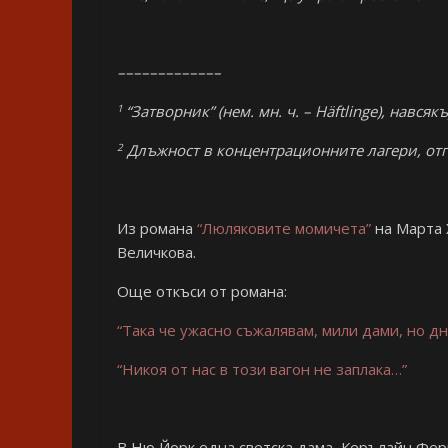
–––––––––––––
1
“Затворник” (нем. мн. ч. – Häftlinge
), навсяк
2
Длъжност в концентрационните лагери, отг
Из романа
“Люляковите момичета”
на Марта 
Величкова.
Още откъси от романа:
“Така че ужасно съжалявам, мили дами, но д
“Никоя от нас в този вагон не заплака…”
В Ню Йорк една светска дама, Керълайн Фер