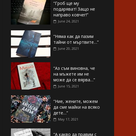
“Гроб ще му
подаряват! Защо не
направо ковчег!”
June 24, 2021
“Няма как да пазим
тайни от мъртвите…”
June 20, 2021
“Аз съм виновна, че
на мъжете им не
може да се вярва…”
June 15, 2021
“Ние, жените, можем
да сме майки на всяко
дете…”
May 17, 2021
“А какво да правим с