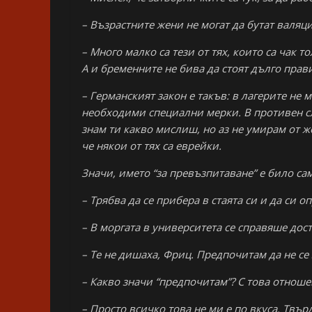
– Възрастните жени не могат да бутат валяци
– Много малко са тези от тях, които са чак т
А и бременните не бива да стоят дълго прав
– Германският закон е такъв: в лагерите не м
необходими специални мерки. В противен сл
знам ти какво мислиш, но аз не умирам от ж
че някои от тях са еврейки.
Значи, името “за превъзпитаване” е било са
– Трябва да се прибера в стаята си и да си о
– В моргата в университета се справяше дост
– Те не дишаха, Фриц. Предпочитам да не се
– Какво значи “предпочитам”? С това отноше
– Просто всичко това не ми е по вкуса. Твър