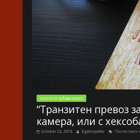
откъси от хубави книги
“Транзитен превоз за
камера, или с хексо
October 23, 2018
bgstoryteller
"Люляковите 