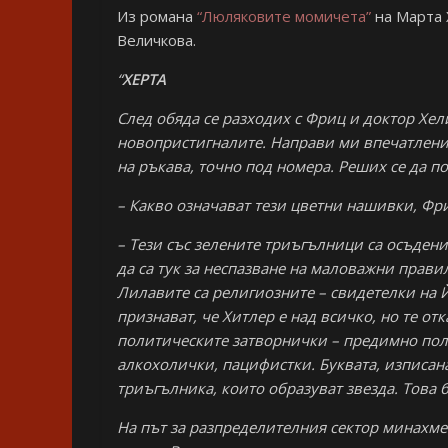
Из романа
“Люляковите момичета”
на Марта 
Величкова.
“
ХЕРТА
След обяда се разходих с Фриц и доктор Хел
новопристигналите. Направи ми впечатлени
на ръкава, точно под номера. Реших се да п
– Какво означават тези цветни нашивки, Фр
– Тези със зелените триъгълници са осъдени
да са тук за неспазване на маловажни прави
Лилавите са религиозните – свидетелки на Й
признават, че Хитлер е над всичко, но те о
политическите затворнички – предимно поля
алкохолички, пацифистки. Буквата, изписана
триъгълника, които образуват звезда. Това 
На път за разпределителния сектор минахме