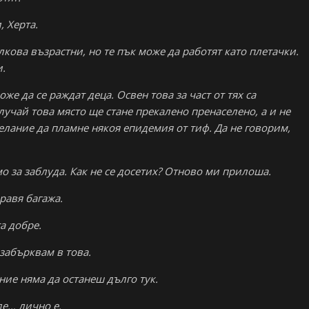
, Херта.
олкова възрастни, но те пък може да работят като плетачки.
и.
оже да се раждат деца. Освен това за част от тях са
учай това място ще стане прекалено пренаселено, а и не
елание да пламне някоя епидемия от тиф. Да не говорим,
мо за заблуда. Как не се досетих? Отново ми прилоша.
правя багажа.
а добре.
 забърквам в това.
ние няма да останеш дълго тук.
де… лично е.