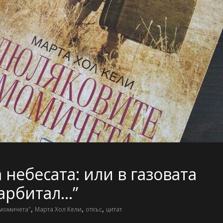
 небесата: или в газовата
барбитал…”
,
,
,
момичета"
Марта Хол Кели
откъс
цитат