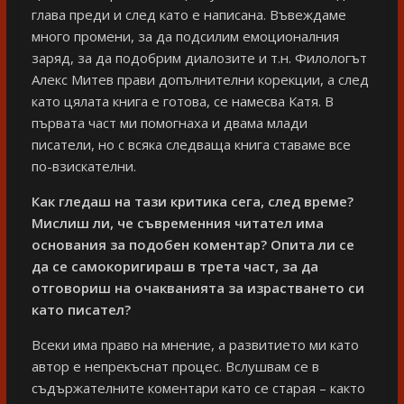
глава преди и след като е написана. Въвеждаме
много промени, за да подсилим емоционалния
заряд, за да подобрим диалозите и т.н. Филологът
Алекс Митев прави допълнителни корекции, а след
като цялата книга е готова, се намесва Катя. В
първата част ми помогнаха и двама млади
писатели, но с всяка следваща книга ставаме все
по-взискателни.
Как гледаш на тази критика сега, след време?
Мислиш ли, че съвременния читател има
основания за подобен коментар? Опита ли се
да се самокоригираш в трета част, за да
отговориш на очакванията за израстването си
като писател?
Всеки има право на мнение, а развитието ми като
автор е непрекъснат процес. Вслушвам се в
съдържателните коментари като се старая – както