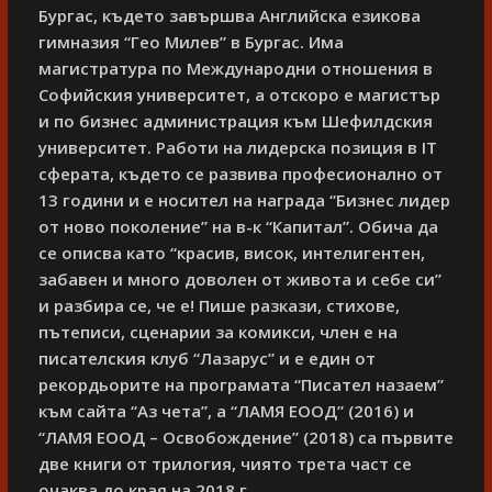
Бургас, където завършва Английска езикова
гимназия “Гео Милев” в Бургас. Има
магистратура по Международни отношения в
Софийския университет, а отскоро е магистър
и по бизнес администрация към Шефилдския
университет. Работи на лидерска позиция в IT
сферата, където се развива професионално от
13 години и е носител на награда “Бизнес лидер
от ново поколение” на в-к “Капитал”. Обича да
се описва като “красив, висок, интелигентен,
забавен и много доволен от живота и себе си”
и разбира се, че е! Пише разкази, стихове,
пътеписи, сценарии за комикси, член е на
писателския клуб “Лазарус” и е един от
рекордьорите на програмата “Писател назаем”
към сайта “Аз чета”, а “ЛАМЯ ЕООД” (2016) и
“ЛАМЯ ЕООД – Освобождение” (2018) са първите
две книги от трилогия, чиято трета част се
очаква до края на 2018 г.