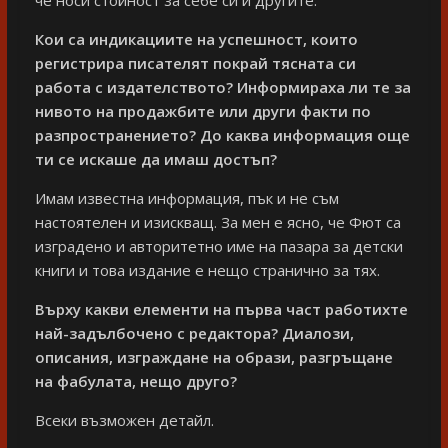
Кои са индикациите на успешност, които
регистрира писателят покрай тясната си
работа с издателството? Информираха ли те за
нивото на продажбите или други факти по
разпространението? До каква информация още
ти се искаше да имаш достъп?
Имам известна информация, пък и не съм
настоятелен и изискващ. За мен е ясно, че Фют са
изградено и авторитетно име на пазара за детски
книги и това издание е нещо странично за тях.
Върху какви елементи на първа част работихте
най-задълбочено с редактора? Диалози,
описания, изграждане на образи, разгръщане
на фабулата, нещо друго?
Всеки възможен детайл.