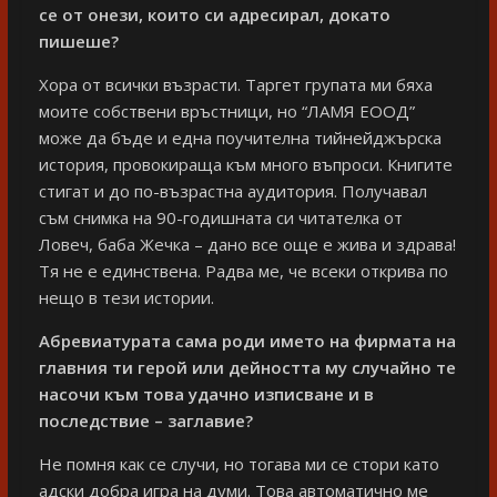
се от онези, които си адресирал, докато
пишеше?
Хора от всички възрасти. Таргет групата ми бяха
моите собствени връстници, но “ЛАМЯ ЕООД”
може да бъде и една поучителна тийнейджърска
история, провокираща към много въпроси. Книгите
стигат и до по-възрастна аудитория. Получавал
съм снимка на 90-годишната си читателка от
Ловеч, баба Жечка – дано все още е жива и здрава!
Тя не e единствена. Радва ме, че всеки открива по
нещо в тези истории.
Абревиатурата сама роди името на фирмата на
главния ти герой или дейността му случайно те
насочи към това удачно изписване и в
последствие – заглавие?
Не помня как се случи, но тогава ми се стори като
адски добра игра на думи. Това автоматично ме