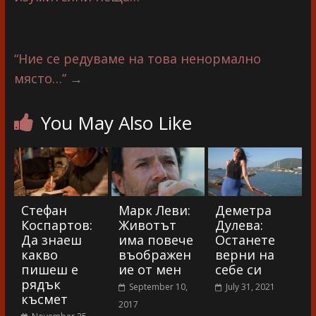
“Ние се редуваме на това ненормално
място…”
→
You May Also Like
Стефан
Марк Леви:
Деметра
Коспартов:
Животът
Дулева:
Да знаеш
има повече
Останете
какво
въображен
верни на
пишеш е
ие от мен
себе си
рядък
September 10,
July 31, 2021
късмет
2017