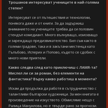
Трошанов интересуват учениците в най-голяма
степен?
Интересуват се от пътешествия и технологии,
понякога даже и от книги. За да задържиш
вниманието на учениците трябва да си половин
стендъп комедиант. Много вълнуващо, изискващо
и зареждащо предизвикателство. Бил съм както в
големи градове, така и в закътани местенца като
Гълъбово, Исперих и Попово, където се сдобих с
много нови приятели.
Какво следва след като приключиш с ЛАМЯ-та?
Мислел ли си за роман, без елементи на
фантастика? Върху какво работиш в момента?
Искам да продължа да работя в сътрудничество с
талантливи български художници. За мен книгата е
произведение на изкуството. Обмисляме нещо с
Ралица Мануилова, но е твърде рано за прогнози.