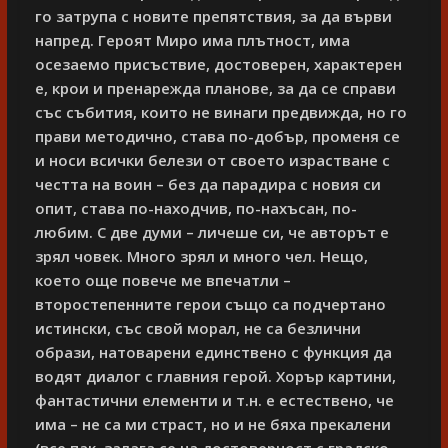
го затрупа с новите препятствия, за да върви
напред. Героят Миро има плътност, има
осезаемо присъствие, достоверен, характерен
е, крои и пренарежда планове, за да се справи
със събития, които не винаги предвижда, но го
прави методично, става по-добър, променя се
и носи всички белези от своето израстване с
честта на воин – без да парадира с новия си
опит, става по-находчив, по-нахъсан, по-
любим. С две думи – личеше си, че авторът е
зрял човек. Много зрял и много чел. Нещо,
което още повече ме впечатли –
второстепенните герои също са подчертано
истински, със свой морал, не са безлични
образи, натоварени единствено с функция да
водят диалог с главния герой. Хорър картини,
фантастични елементи и т.н. е естествено, че
има – не са ми страст, но и не бяха прекалени
(все пак, залага се на достоверност с градско