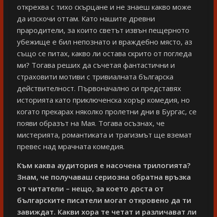
открехва с тихо скърцане и не знаеш какво може
да изскочи оттам. Като нашите древни
прародители, за които светът извън пещерното
убежище е бил непознато и враждебно място, аз
също се питах, какво ли остава скрито от погледа
ми? Тогава реших да съчетая фантастични и
страховити мотиви с тривиалната българска
действителност. Първоначално си представях
историята като приключенска хорър комедия, но
когато прекарах няколко пролетни дни в Бургас, се
появи образът на Мая. Тогава осъзнах, че
мистерията, романтиката и трагизмът ще вземат
превес над мрачната комедия.
Към каква аудитория е насочена трилогията?
Знам, че получаваш сериозна обратна връзка
от читатели – нещо, за което доста от
българските писатели могат откровено да ти
завиждат. Какви хора те четат и различават ли