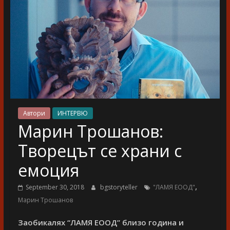
разказ
Автори
ИНТЕРВЮ
Марин Трошанов:
Творецът се храни с
емоция
,
September 30, 2018
bgstoryteller
"ЛАМЯ ЕООД"
Марин Трошанов
Заобикалях “ЛАМЯ ЕООД” близо година и