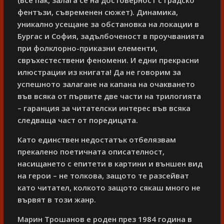
фентъзи, съвременен сюжет). Динамика,
уникално усещане за обстановка на локации в
Бургас и София, задълбоченост в проучванията
при фолклорно-приказни елементи,
свръхестествени феномени. И едни прекрасни
илюстрации из книгата! Да не говорим за
успешното залагане на капана на очакването
във всяка от първите две части на трилогията
– гаранция за читателски интерес във всяка
следваща част от поредицата.
Като единствен недостатък отбелязвам
прекалено поетичната описателност,
насищането с епитети в картини и външен вид
на герои – не толкова, защото те разсейват
като читател, колкото защото сякаш много не
вървят в този жанр.
Марин Трошанов е роден през 1984 година в