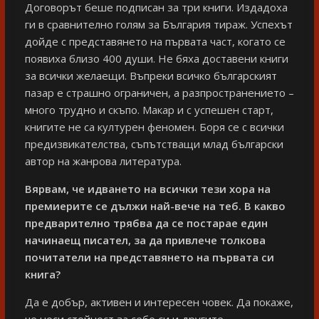
Договорът беше подписан за три книги. Издадоха
ги в сравнително голям за България тираж. Успехът
дойде с представянето на първата част, когато се
появиха близо 400 души. Не бяха доставени книги
за всички желаещи. Въпреки всичко българският
пазар е страшно ограничен, а разпространението –
много трудно и скъпо. Макар и с успешен старт,
книгите не са културен феномен. Боря се с всички
предизвикателства, съпътстващи млад български
автор на жанрова литература.
Вярвам, че идването на всички тези хора на
премиерите се дължи най-вече на теб. В какво
предварително трябва да се постарае един
начинаещ писател, за да привлече толкова
почитатели на представянето на първата си
книга?
Да е добър, активен и интересен човек. Да покаже,
че носи стойност за себе си и другите.