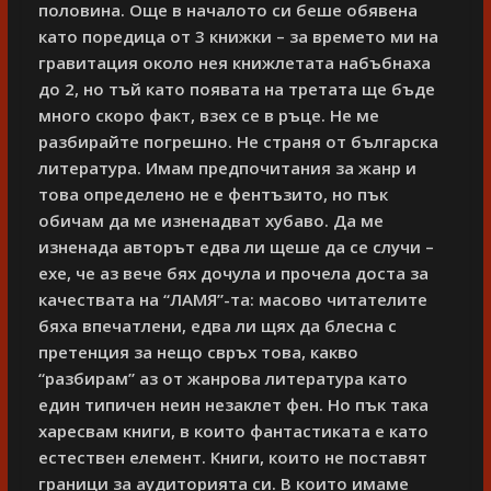
половина. Още в началото си беше обявена
като поредица от 3 книжки – за времето ми на
гравитация около нея книжлетата набъбнаха
до 2, но тъй като появата на третата ще бъде
много скоро факт, взех се в ръце. Не ме
разбирайте погрешно. Не страня от българска
литература. Имам предпочитания за жанр и
това определено не е фентъзито, но пък
обичам да ме изненадват хубаво. Да ме
изненада авторът едва ли щеше да се случи –
ехе, че аз вече бях дочула и прочела доста за
качествата на “ЛАМЯ”-та: масово читателите
бяха впечатлени, едва ли щях да блесна с
претенция за нещо свръх това, какво
“разбирам” аз от жанрова литература като
един типичен неин незаклет фен. Но пък така
харесвам книги, в които фантастиката е като
естествен елемент. Книги, които не поставят
граници за аудиторията си. В които имаме