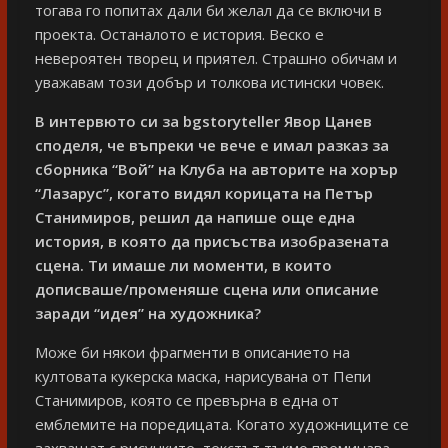
тогава го попитах дали би желал да се включи в
проекта. Останалото е история. Веско е
невероятен творец и приятел. Страшно обичам и
уважавам този добър и толкова истински човек.
В интервюто си за bgstoryteller Явор Цанев
споделя, че въпреки че вече е имал разказ за
сборника “Вой” на Клуба на авторите на хорър
“Лазарус”, когато видял корицата на Петър
Станимиров, решил да напише още една
история, в която да присъства изобразената
сцена. Ти имаше ли моменти, в които
дописваше/променяше сцена или описание
заради “идея” на художника?
Може би някои фрагменти в описанието на
култовата кукерска маска, нарисувана от Пепи
Станимиров, която се превърна в една от
емблемите на поредицата. Когато художниците се
захващат с рисунките, текстът тъкмо преминава