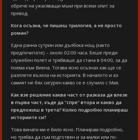
обрече на ужасяващи мъки при всеки опит за
превод.
Кога осъзна, че пишеш трилогия, а не просто
роман?
Една ранна сутрин или дълбока нощ (както
предпочитате) – около 02:00 часа. Беше преди
служебен полет и трябваше да стана в 04:00, за да
поема към Виена. Тогава ясно осъзнах как ще се
разплете възела на историята. В началото и аз
самият не бях сигурен какво се е случило с Мая.
Как взе решение каква част от разказа да влезе
в първа част, къде да “спре” втора и какво да
предложиш в трета? Колко подробно планираш
историите си?
Това винаги ми е било ясно. Планирам подробно,
но трябва да съм подготвен и за малки или по-