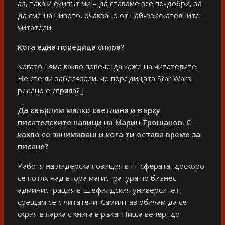
аз, така и екипът ми – да ставаме все по-добри, за
да сме на нивото, очаквано от най-взискателните
читатели.
Кога една поредица спира?
Когато няма какво повече да каже на читателите.
Не сте ли забелязали, че поредицата Star Wars
реално е спряла? J
Да хвърлим малко светлина и върху
писателските навици на Марин Трошанов. С
какво се занимаваш и кога ти остава време за
писане?
Работя на лидерска позиция в IT сферата, доскоро
се потях над втора магистратура по бизнес
администрация в Шефилдския университет,
срещам се с читатели. Самият аз обичам да се
скрия в парка с книга в ръка. Пиша вечер, до