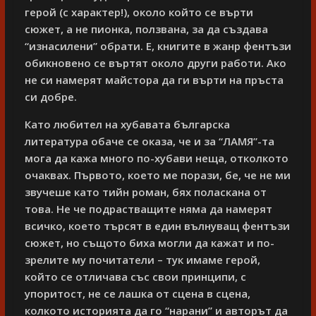
герой (с характер!), около който се върти
сюжет, а не пионка, ползвана, за да създава
“изнасилени” обрати. Е, книгите в жанр фентъзи
обикновено се въртят около други работи. Ако
не си намерят майстора да ги върти на пръста
си добре.
Като любител на хубавата българска
литература обаче се оказа, че и за “ЛАМЯ”-та
мога да кажа много по-хубави неща, отколкото
очаквах. Първото, което ме порази, бе, че не ми
звучеше като тийн роман, бях поласкана от
това. Не че подрастващите няма да намерят
всичко, което търсят в един вълнуващ фентъзи
сюжет, но същото биха могли да кажат и по-
зрелите му почитатели – тук имаме герой,
който се отличава със свои принципи, с
упоритост, не се лашка от сцена в сцена,
колкото историята да го “нарани” и авторът да