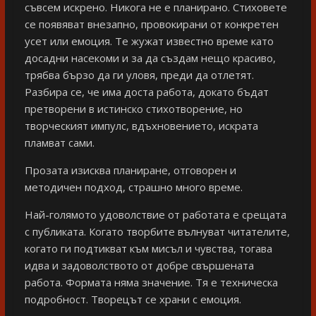
съвсем искрено. Никога не е планирано. Стиховете
се появяват внезапно, провокирани от конкретен
усет или емоция. Те жужат известно време като
досадни насекоми и за да създам нещо красиво,
трябва бързо да ги уловя, преди да отлетят.
Разбира се, че има доста работа, докато бъдат
претворени в истинско стихотворение, но
творческият импулс, вдъхновението, искрата
пламват сами.
Прозата изисква планиране, отговорен и
методичен подход, страшно много време.
Най-голямото удоволствие от работата е срещата
с публиката. Когато творбите вълнуват читателите,
когато ги подтикват към мисъл и чувства, тогава
идва и задоволството от добре свършената
работа. Формата няма значение. Тя е техническа
подробност. Творецът се храни с емоция.