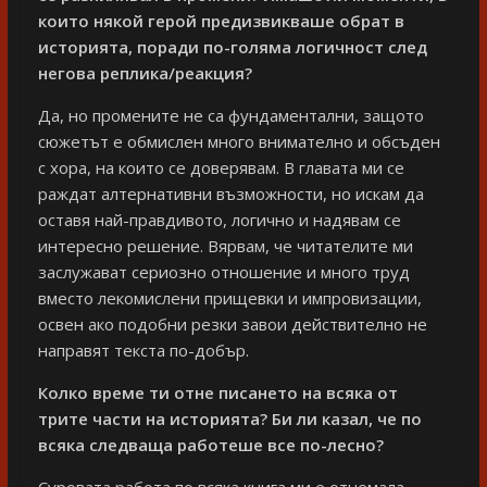
които някой герой предизвикваше обрат в
историята, поради по-голяма логичност след
негова реплика/реакция?
Да, но промените не са фундаментални, защото
сюжетът е обмислен много внимателно и обсъден
с хора, на които се доверявам. В главата ми се
раждат алтернативни възможности, но искам да
оставя най-правдивото, логично и надявам се
интересно решение. Вярвам, че читателите ми
заслужават сериозно отношение и много труд
вместо лекомислени прищевки и импровизации,
освен ако подобни резки завои действително не
направят текста по-добър.
Колко време ти отне писането на всяка от
трите части на историята? Би ли казал, че по
всяка следваща работеше все по-лесно?
Суровата работа по всяка книга ми е отнемала