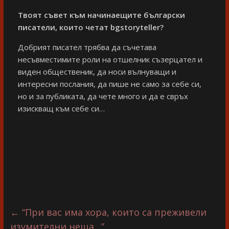
Твоят съвет към начинаещите български
писатели, които четат bgstoryteller
?
Добрият писател трябва да съчетава
несъвместимите роли на отшелник съзерцател и
виден общественик, да носи вълнуващи и
интересни послания, да пише не само за себе си,
но и за публиката, да чете много и да е свръх
изискващ към себе си…
←
“При вас има хора, които са преживели
изумителни неща…”