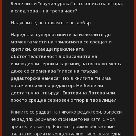
Беше ли си “научил урока” с ръкописа на втора,
а след това – на трета част?
Надявам се, че ставам все по-добър.
Наред със суперлативите за излезлите до
момента части на трилогията се срещат и
критики, касаещи прекалената
обстоятелственост в описанията на
епизодични герои и картини, на няколко места
даже се споменава “липса на твърда
редакторска намеса”. Но в книгите ти има
посочено име на редактор. Не беше ли
достатъчно “твърда” Екатерина Латева или
просто срещна сериозен отпор в твое лице?
Книгите се радват на няколко редактори, въпреки
че зад тях формално стои името на Катя. С моя
приятел и съавтор Евгени Пройков обсъждаме
цялата история на концептуално ниво, всяка една