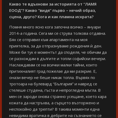
Какво те вдъхнови за историята от “ЛАМЯ
ЕООД”? Какво “видя” първо – нечий образ,
сцена, друго? Кога и как пламна искрата?
Помня много ясно кога започна всичко – януари
2014-а година. Сега ми се струва толкова отдавна.
Бях се отправил към апартамента на моя
приятелка, за да отпразнуваме рождения ѝ ден.
Може би тук е моментът да споделя, че обичам да
се разхождам в дългите и топли софийски вечери.
Наслаждавам се на всички малки тайни, които
притихналият град пожелае да ми разкрие. Е,
онази вечер не беше никак топла. Вървях по
тротоара на булевард “България” и навред се
стелеше студена, гъста и непрогледна мъгла. В
мен се зароди онова странно усещане, което кара
кожата да настръхва, а сърцето възторжено и
неспокойно да трепти? В такива моменти една
невидима вратичка в дебрите на съзнанието се