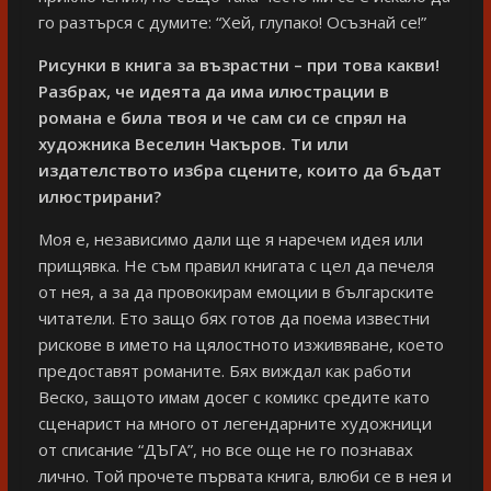
го разтърся с думите: “Хей, глупако! Осъзнай се!”
Рисунки в книга за възрастни – при това какви!
Разбрах, че идеята да има илюстрации в
романа е била твоя и че сам си се спрял на
художника Веселин Чакъров. Ти или
издателството избра сцените, които да бъдат
илюстрирани?
Моя е, независимо дали ще я наречем идея или
прищявка. Не съм правил книгата с цел да печеля
от нея, а за да провокирам емоции в българските
читатели. Ето защо бях готов да поема известни
рискове в името на цялостното изживяване, което
предоставят романите. Бях виждал как работи
Веско, защото имам досег с комикс средите като
сценарист на много от легендарните художници
от списание “ДЪГА”, но все още не го познавах
лично. Той прочете първата книга, влюби се в нея и