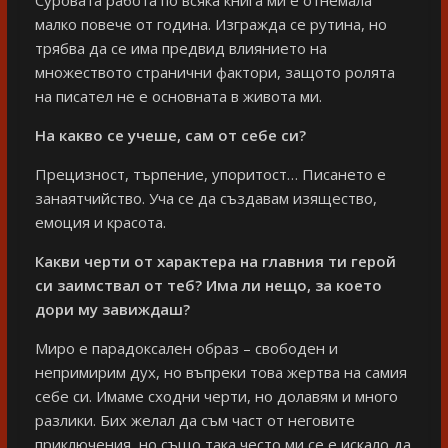
малко повече от година. Изгражда се рутина, но
трябва да се има предвид влиянието на
множеството странични фактори, защото ролята
на писател не е основната в живота ми.
На какво се учеше, сам от себе си?
Прецизност, търпение, упоритост… Писането е
занаятчийство. Уча се да създавам изящество,
емоция и красота.
Какви черти от характера на главния ти герой
си заимствал от теб? Има ли нещо, за което
дори му завиждаш?
Миро е парадоксален образ – свободен и
непримирим дух, но въпреки това жертва на самия
себе си. Имаме сходни черти, но долавям и много
разлики. Бих желал да съм част от неговите
приключения, но също така често ми се е искало да