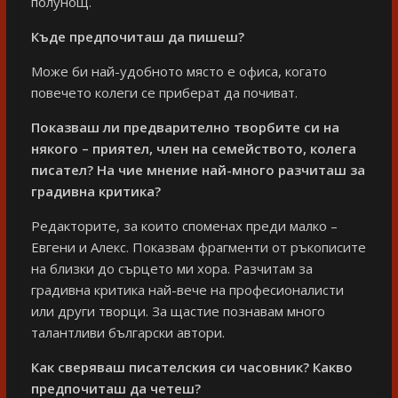
полунощ.
Къде предпочиташ да пишеш?
Може би най-удобното място е офиса, когато
повечето колеги се приберат да почиват.
Показваш ли предварително творбите си на
някого – приятел, член на семейството, колега
писател? На чие мнение най-много разчиташ за
градивна критика?
Редакторите, за които споменах преди малко –
Евгени и Алекс. Показвам фрагменти от ръкописите
на близки до сърцето ми хора. Разчитам за
градивна критика най-вече на професионалисти
или други творци. За щастие познавам много
талантливи български автори.
Как сверяваш писателския си часовник? Какво
предпочиташ да четеш?