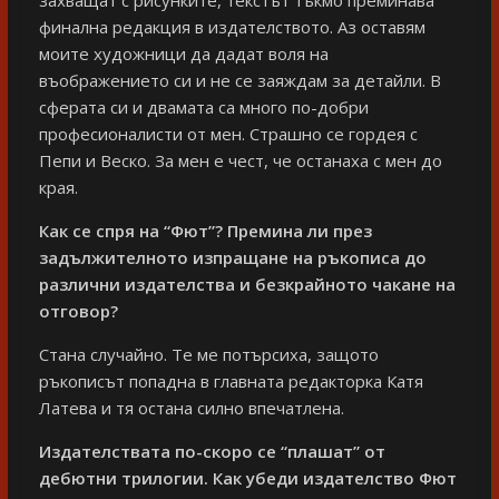
финална редакция в издателството. Аз оставям
моите художници да дадат воля на
въображението си и не се заяждам за детайли. В
сферата си и двамата са много по-добри
професионалисти от мен. Страшно се гордея с
Пепи и Веско. За мен е чест, че останаха с мен до
края.
Как се спря на “Фют”? Премина ли през
задължителното изпращане на ръкописа до
различни издателства и безкрайното чакане на
отговор?
Стана случайно. Те ме потърсиха, защото
ръкописът попадна в главната редакторка Катя
Латева и тя остана силно впечатлена.
Издателствата по-скоро се “плашат” от
дебютни трилогии. Как убеди издателство Фют