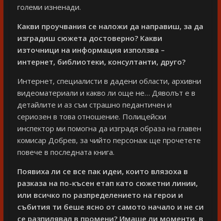
големи изненади.
Какви проучвания се наложи да направиш, за да
изградиш сюжета достоверно? Какви
източници на информация използва –
интернет, библиотеки, консултанти, друго?
Интернет, специалисти в дадени области, архивни
видеоматериали и какво ли още не… Дяволът е в
детайлите и аз съм страшно педантичен и
сериозен в това отношение. Полицейски
инспектор ми помогна да изградя образа на главен
комисар Добрев, за чийто персонаж ще прочетете
повече в последната книга.
Появиха ли се все пак идеи, които влязоха в
разказа на по-късен етап като сюжетни линии,
или всичко по разпределението на герои и
събития ти беше ясно от самото начало и не си
се разпилявал в промени? Имаше ли моменти, в