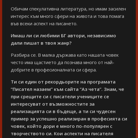
Обичам спекулативна литература, но имам засилен
интерес към много сфери на живота и това помага
във всеки аспект на писането.
Имаш ли си любими БГ автори, независимо
дали пишат в твоя жанр?
Разбира се. В малка държава като нашата човек
често има щастието да познава много от най-
добрите в професионалната си сфера.
Ти си един от рекордьорите на програмата
“Писател назаем” към сайта “Аз чета”. Знам, че
при срещите си с писатели учениците се
интересуват от възможностите за
реализацията си в бъдеще, а ти си чудесен
пример за успешно реализиран в професията си
човек, който дори е много по-популярен с
творчеството си. Кои аспекти на писателя