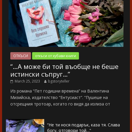
ОТКЪСИ
откъси от хубави книги
“…А може би той въобще не беше
истински съпруг…”
March 25, 2023
bgstoryteller
Из романа “Пет годишни времена” на Валентина
Мизийска, издателство “Ентусиаст”. “Пушеше на
отсрещния тротоар, когато го видя да излиза от
“Не ти нося подарък, каза тя. Слава
богу, отговори той…”