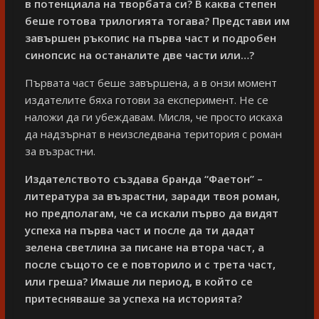
в потенциала на творбата си? В каква степен
беше готова трилогията тогава? Представи им
завършен ръкопис на първа част и подробен
синопсис на останалите две части или…?
Първата част беше завършена, а в онзи момент
издателите бяха готови за експеримент. Не се
наложи да ги убеждавам. Мисля, че просто искаха
да надзърнат в неизследвана територия с роман
за възрастни.
Издателството създава бранда “Фаетон” –
литература за възрастни, заради твоя роман,
но предполагам, че са искали първо да видят
успеха на първа част и после да ти дадат
зелена светлина за писане на втора част, а
после същото се е повторило и с трета част,
или греша? Имаше ли период, в който се
притесняваше за успеха на историята?