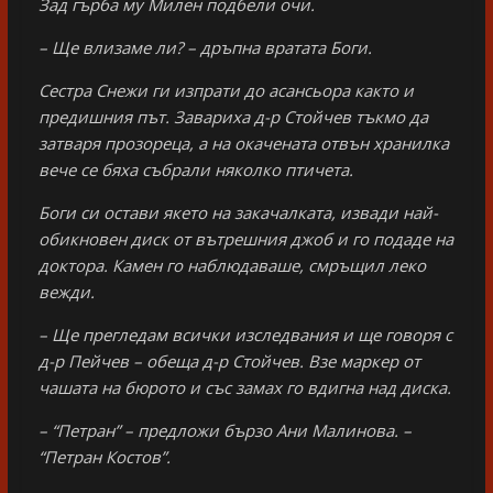
Зад гърба му Милен подбели очи.
– Ще влизаме ли? – дръпна вратата Боги.
Сестра Снежи ги изпрати до асансьора както и
предишния път. Завариха д-р Стойчев тъкмо да
затваря прозореца, а на окачената отвън хранилка
вече се бяха събрали няколко птичета.
Боги си остави якето на закачалката, извади най-
обикновен диск от вътрешния джоб и го подаде на
доктора. Камен го наблюдаваше, смръщил леко
вежди.
– Ще прегледам всички изследвания и ще говоря с
д-р Пейчев – обеща д-р Стойчев. Взе маркер от
чашата на бюрото и със замах го вдигна над диска.
– “Петран” – предложи бързо Ани Малинова. –
“Петран Костов”.