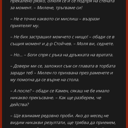
прекалено рязко, олюля се и се подпря на стената
за момент. – Милене, тръгваме си!
– Не е точно каквото си мислиш – възрази
приятелят му.
– Не бих застрашил момчето с нищо! – обади се в
същия момент и д-р Стойчев. – Моля ви, седнете.
– Но… – Боги спря с ръка на дръжката на вратата.
– Довери ми се, заложил съм си главата в торбата
заради теб – Милен го прихвана през раменете и
му помогна да се върне на стола.
– А после? – обади се Камен, сякаш не бе имало
никакво прекъсване. – Как ще разберем, че
действа?
– Ще взимаме редовно проби. Ако до месец не
видим никакви резултати, ще трябва да приемем,