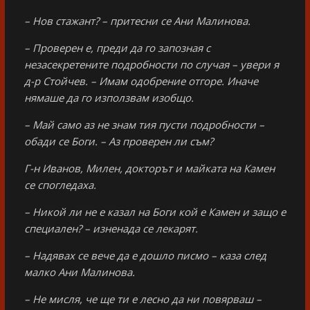
– Нов стажант? – притесни се Ани Малинова.
– Проверен е, преди да го запозная с
незасекретените подробности по случая – увери я
д-р Стойчев. – Имам одобрение отгоре. Иначе
нямаше да го използвам изобщо.
– Май само аз не знам тия пусти подробности –
обади се Боги. – Аз проверен ли съм?
Г-н Иванов, Милен, докторът и майката на Камен
се спогледаха.
– Никой ли не е казал на Боги кой е Камен и защо е
специален? – изненада се лекарят.
– Надявах се вече да е дошло писмо – каза след
малко Ани Малинова.
– Не мисля, че ще ти е лесно да ни повярваш –