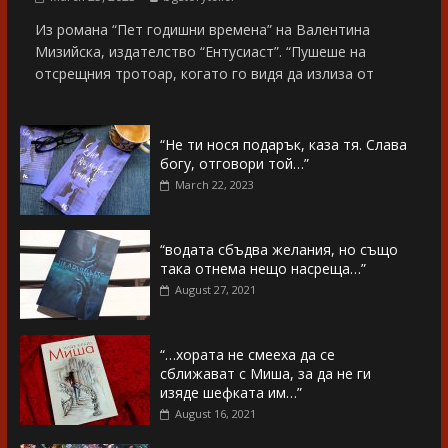
Из романа “Пет годишни времена” на Валентина
Мизийска, издателство “Ентусиаст”. “Пушеше на
отсрещния тротоар, когато го видя да излиза от
“Не ти нося подарък, каза тя. Слава
богу, отговори той…”
March 22, 2023
“водата сбъдва желания, но също
така отнема нещо насреща…”
August 27, 2021
“…хората не смееха да се
сближават с Миша, за да не ги
изяде шефката им…”
August 16, 2021