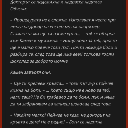
Докторът се подсмихна и надраска надписа.
Обясни:
– Процедурата не е сложна. Използват я често при
липса на донор на костен мозък например.
Стажантът ми ще ти вземе кръв… – той се обърна
към Камен и му кимна. – Нищо ново за теб, просто
ще е малко повече този път. Почти няма да боли и
разбира се, след това ще има ееей толкова голям
шоколад за доброто момче.
Камен завъртя очи.
– Ще ти прелеем кръвта… – този път д-р Стойчев
кимна на Боги. – … Което също не е ново за теб,
нали така? Не би трябвало да те боли, пък и няма
да ти забранявам да хапнеш шоколад след това.
– Чакайте малко! Пейчев не каза, че донорът на
кръвта е дете! Не е редно! – Боги се надигна