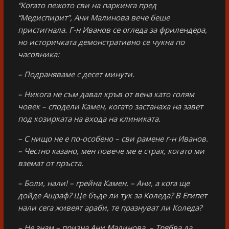
“Когато пежото сви на паркинга пред
“Медиспирит”, Ани Малинова вече беше
пристигнала. Г-н Иванов се огледа за фрилендера,
но историчката демонстративно се чукна по
часовника:
– Подраняваме с десет минути.
– Никога не съм давал кръв от вена като голям
човек – сподели Камен, когато застанаха на завет
под козирката на входа на клиниката.
– С нищо не е по-особено – сви рамене г-н Иванов.
– Честно казано, мен повече ме е страх, когато ми
вземат от пръста.
– Боли, нали! – грейна Камен. – Ани, а кога ще
дойде Ашраф? Ще бъде ли тук за Коледа? В Египет
нали сега живеят араби, те празнуват ли Коледа?
– Не знам – призна Ани Малинова. – Трябва да