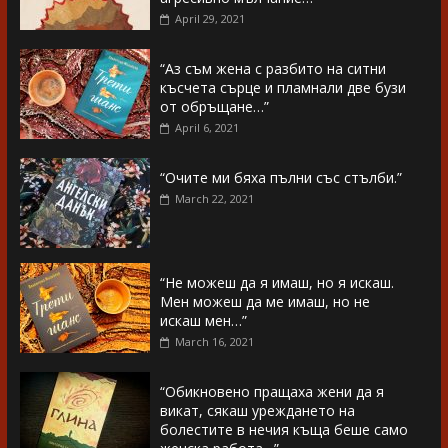
April 29, 2021
“Аз съм жена с разбито на ситни
късчета сърце и пламнали две бузи
от обръщане…”
April 6, 2021
“Очите ми бяха пълни със стълби.”
March 22, 2021
“Не можеш да я имаш, но я искаш.
Мен можеш да ме имаш, но не
искаш мен…”
March 16, 2021
“Обикновено пращаха жени да я
викат, сякаш уреждането на
болестите в нечия къща беше само