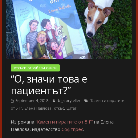
разказ
откъси от хубави книги
“О, значи това е
пациентът?”
September 4, 2018
bgstoryteller
"Камен и пиратите
,
,
,
от 5 Г"
Елена Павлова
откъс
цитат
Из романа
“Камен и пиратите от 5 Г”
на Елена
Павлова, издателство
Софтпрес
.