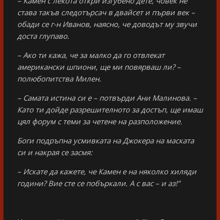
– Камен с лекота откри изгубено дете, човек не
става такъв следотърсач в двайсет и първи век –
обади се г-н Иванов, наясно, че доводът му звучи
доста глупаво.
– Ако ти кажа, че за малко да го отвлекат
американски шпиони, ще ми повярваш ли? –
полюбопитства Милен.
– Самата истина си е – потвърди Ани Малинова. –
Като ти дойде разрешителното за достъп, ще имаш
цял форум с теми за четене на разположение.
Боги подръпна усмивката на Джокера на маската
си и накрая се засмя:
– Искате да кажете, че Камен е на няколко хиляди
години? Вие сте се побъркали. А с вас – и аз!”