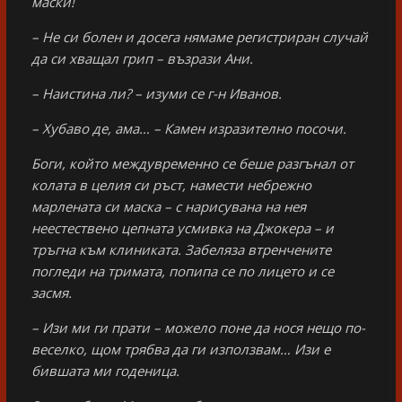
маски!
– Не си болен и досега нямаме регистриран случай
да си хващал грип – възрази Ани.
– Наистина ли? – изуми се г-н Иванов.
– Хубаво де, ама… – Камен изразително посочи.
Боги, който междувременно се беше разгънал от
колата в целия си ръст, намести небрежно
марлената си маска – с нарисувана на нея
неестествено цепната усмивка на Джокера – и
тръгна към клиниката. Забеляза втренчените
погледи на тримата, попипа се по лицето и се
засмя.
– Изи ми ги прати – можело поне да нося нещо по-
веселко, щом трябва да ги използвам… Изи е
бившата ми годеница.