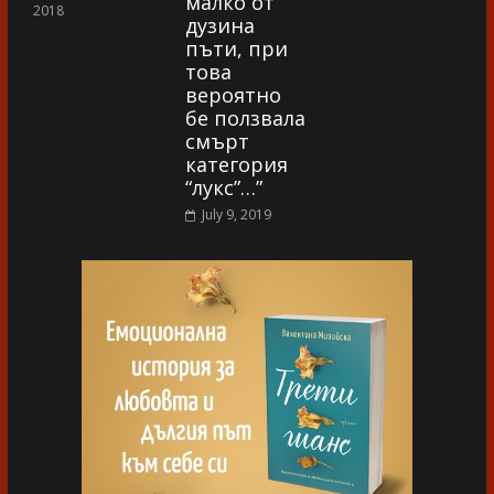
малко от
2018
дузина
пъти, при
това
вероятно
бе ползвала
смърт
категория
“лукс”…”
July 9, 2019