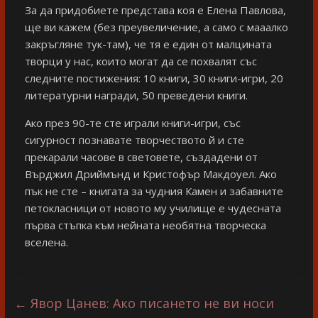
За да придобиете представа коя е Елена Павлова,
ще ви кажем (без преувеличение, а само с мааалко
закръгляне тук-там), че тя е един от малцината
творци у нас, които могат да се похвалят със
следните постижения: 10 книги, 30 книги-игри, 20
литературни награди, 50 преведени книги.
Ако през 90-те сте играли книги-игри, със
сигурност познавате творчеството й и сте
прекарали часове в световете, създадени от
Върджил Дриймънд и Кристофър Макдоуел. Ако
пък не сте – книгата за чудния Камен и забавните
петокласници от новото му училище е чудесната
първа стъпка към нейната необятна творческа
вселена.
←
Явор Цанев: Ако писането не ви носи