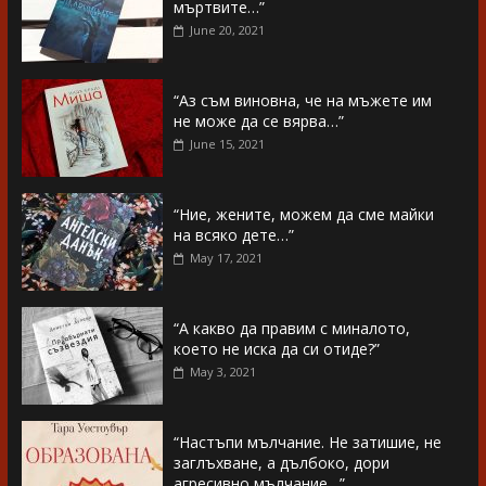
мъртвите…”
June 20, 2021
“Аз съм виновна, че на мъжете им
не може да се вярва…”
June 15, 2021
“Ние, жените, можем да сме майки
на всяко дете…”
May 17, 2021
“А какво да правим с миналото,
което не иска да си отиде?”
May 3, 2021
“Настъпи мълчание. Не затишие, не
заглъхване, а дълбоко, дори
агресивно мълчание…”