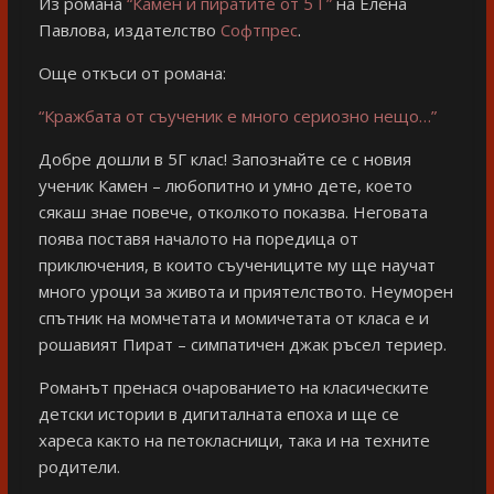
Из романа
“Камен и пиратите от 5 Г”
на Елена
Павлова, издателство
Софтпрес
.
Още откъси от романа:
“Кражбата от съученик е много сериозно нещо…”
Добре дошли в 5Г клас! Запознайте се с новия
ученик Камен – любопитно и умно дете, което
сякаш знае повече, отколкото показва. Неговата
поява поставя началото на поредица от
приключения, в които съучениците му ще научат
много уроци за живота и приятелството. Неуморен
спътник на момчетата и момичетата от класа е и
рошавият Пират – симпатичен джак ръсел териер.
Романът пренася очарованието на класическите
детски истории в дигиталната епоха и ще се
хареса както на петокласници, така и на техните
родители.