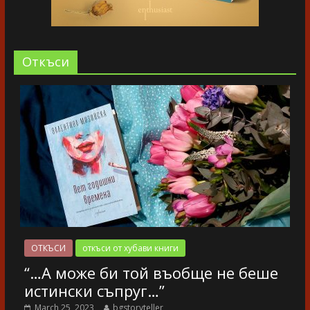
Oткъси
ОТКЪСИ
откъси от хубави книги
“…А може би той въобще не беше
истински съпруг…”
March 25, 2023
bgstoryteller