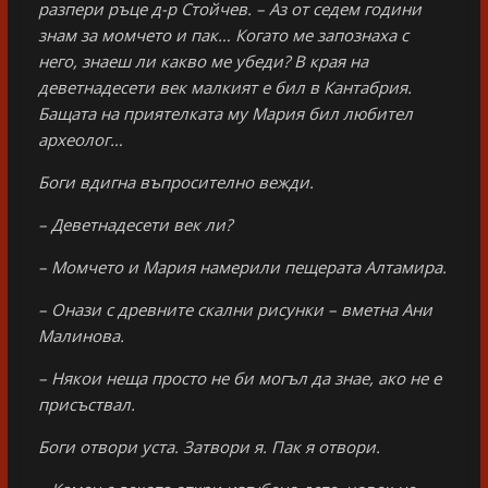
разпери ръце д-р Стойчев. – Аз от седем години
знам за момчето и пак… Когато ме запознаха с
него, знаеш ли какво ме убеди? В края на
деветнадесети век малкият е бил в Кантабрия.
Бащата на приятелката му Мария бил любител
археолог…
Боги вдигна въпросително вежди.
– Деветнадесети век ли?
– Момчето и Мария намерили пещерата Алтамира.
– Онази с древните скални рисунки – вметна Ани
Малинова.
– Някои неща просто не би могъл да знае, ако не е
присъствал.
Боги отвори уста. Затвори я. Пак я отвори.