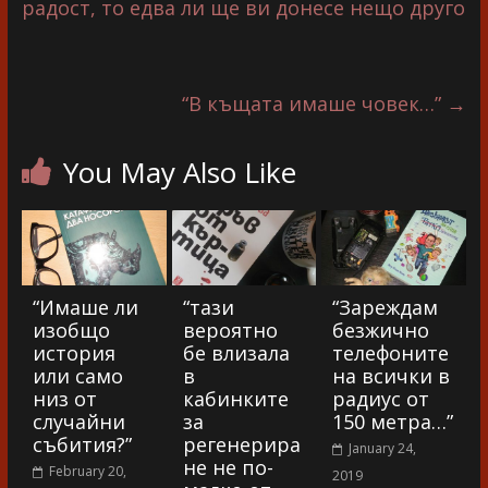
радост, то едва ли ще ви донесе нещо друго
“В къщата имаше човек…”
→
You May Also Like
“Имаше ли
“тази
“Зареждам
изобщо
вероятно
безжично
история
бе влизала
телефоните
или само
в
на всички в
низ от
кабинките
радиус от
случайни
за
150 метра…”
събития?”
регенерира
January 24,
не не по-
February 20,
2019