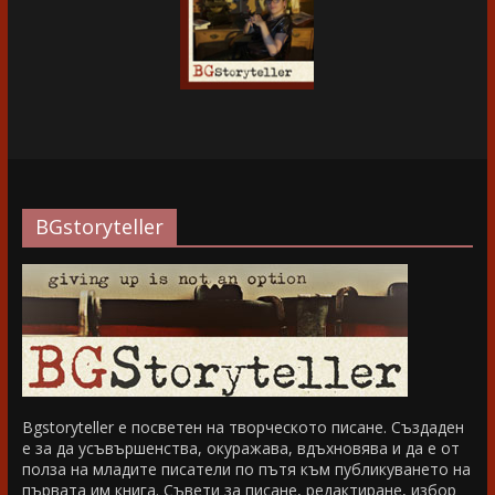
BGstoryteller
Bgstoryteller е посветен на творческото писане. Създаден
е за да усъвършенства, окуражава, вдъхновява и да е от
полза на младите писатели по пътя към публикуването на
първата им книга. Съвети за писане, редактиране, избор