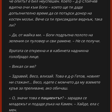
че опитът е бил неуспешен. Което – д-р Стойчев
вдигна очи към Боги – което ще ти даде
допълнително време да се потърси донор на
костен мозък. Вече са ти присаждали веднъж, така
ли?
– Да, от майка ми. – Боги подръпна полото на
зеления си пуловер и сви рамене. – Не се получи.
Вратата се открехна и в кабинета надникна
голобрадо лице.
– Викал си ме?
– Здравей, Весо, влизай. Това е д-р Гетов, новият
ни стажант… Весо, идете с момчето да му вземете
кръв за преливане, ако обичаш.
– О, значи това е
пациентът
? – зарадва се
младежът и подаде ръка на Камен. – Хайде, ела с
мен.