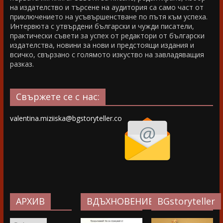
на издателство и търсене на аудитория са само част от
приключението на усъвършенстване по пътя към успеха.
Интервюта с утвърдени български и чужди писатели,
практически съвети за успех от редактори от български
издателства, новини за нови и предстоящи издания и
всичко, свързано с голямото изкуство на завладяващия
разказ.
Свържете се с нас:
valentina.miziiska@bgstoryteller.co
АРХИВ
ВДЪХНОВЕНИЕ…
BGstoryteller
АРХИВ