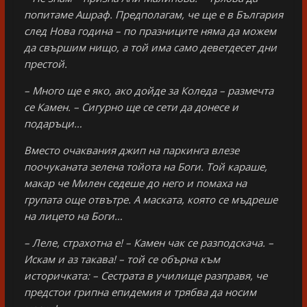
попитаме Ашраф. Предполагам, че ще е в България
след Нова година – по празниците няма да можем
да свършим нищо, а той има само деветдесет дни
престой.
– Много ще е яко, ако дойде за Коледа – размечта
се Камен. – Сигурно ще се сети да донесе и
подаръци…
Вместо очаквания джип на паркинга влезе
поочуканата зелена тойота на Боги. Той караше,
макар че Милен седеше до него и помаха на
групата още отвътре. А маската, която се мъдреше
на лицето на Боги…
– Леле, страхотна е! – Камен чак се разподскача. –
Искам и аз такава! – той се обърна към
историчката: – Сестрата в училище разправя, че
предстои грипна епидемия и трябва да носим