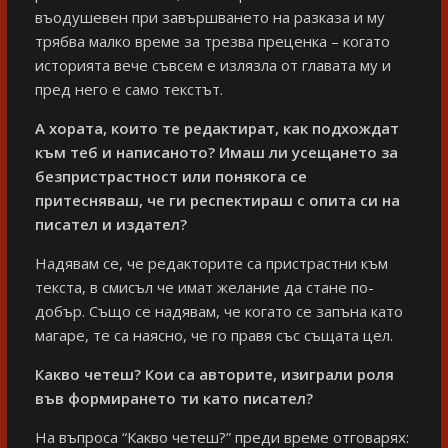
въодушевен при завършването на разказа и му
трябва малко време за трезва преценка – когато
историята вече съвсем е излязла от главата му и
пред него е само текстът.
А хората, които те редактират, как подхождат
към теб и написаното? Имаш ли усещането за
безпристрастност или понякога се
притесняваш, че ги респектираш с опита си на
писател и издател?
Надявам се, че редакторите са пристрастни към
текста, в смисъл че имат желание да стане по-
добър. Също се надявам, че когато се запъна като
магаре, те са наясно, че го правя със същата цел.
Какво четеш? Кои са авторите, изиграли роля
във формирането ти като писател?
На въпроса “Какво четеш?” преди време отговарях: