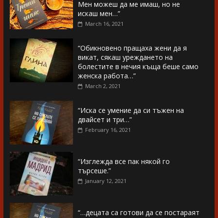
Мен можеш да ме имаш, но не
искаш мен…”
March 16, 2021
“Обикновено пращаха жени да я
викат, сякаш уреждането на
болестите в нечия къща беше само
женска работа…”
March 2, 2021
“Иска се умение да си тъжен на
двайсет и три…”
February 16, 2021
“Изглежда все пак някой го
търсеше.”
January 12, 2021
“…децата са готови да се постараят