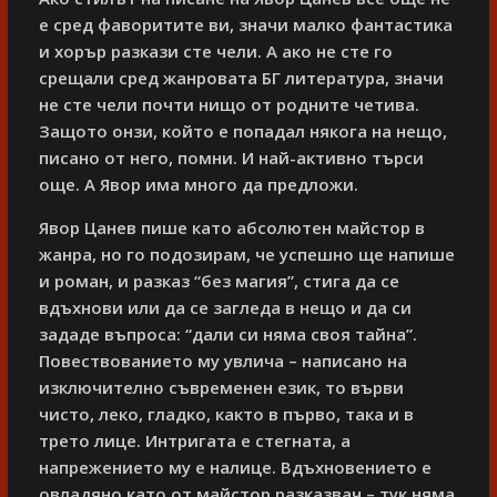
е сред фаворитите ви, значи малко фантастика
и хорър разкази сте чели. А ако не сте го
срещали сред жанровата БГ литература, значи
не сте чели почти нищо от родните четива.
Защото онзи, който е попадал някога на нещо,
писано от него, помни. И най-активно търси
още. А Явор има много да предложи.
Явор Цанев пише като абсолютен майстор в
жанра, но го подозирам, че успешно ще напише
и роман, и разказ “без магия”, стига да се
вдъхнови или да се загледа в нещо и да си
зададе въпроса: “дали си няма своя тайна”.
Повествованието му увлича – написано на
изключително съвременен език, то върви
чисто, леко, гладко, както в първо, така и в
трето лице. Интригата е стегната, а
напрежението му е налице. Вдъхновението е
овладяно като от майстор разказвач – тук няма