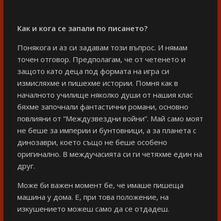
Как и кога се запали по писането?
Понякога и аз си задавам този въпрос. И нямам
точен отговор. Предполагам, че от четенето и
защото като деца под формата на игра си
измисляхме и пишехме истории. Помня как в
началното училище няколко души от нашия клас
бяхме започнали фантастични романи, основно
повлияни от “Междузвездни войни”. Май само моят
не беше за империи и бунтовници, а за планета с
динозаври, което също не беше особено
оригинално. В междучасията си ги четяхме един на
друг.
Може би важен момент бе, че имаше пишеща
машина у дома. Е, при това положение, на
изкушението можеш само да се отдадеш.