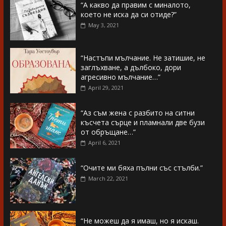
“А какво да правим с миналото,
което не иска да си отиде?”
May 3, 2021
“Настъпи мълчание. Не затишие, не
заглъхване, а дълбоко, дори
агресивно мълчание…”
April 29, 2021
“Аз съм жена с разбито на ситни
късчета сърце и пламнали две бузи
от обръщане…”
April 6, 2021
“Очите ми бяха пълни със стълби.”
March 22, 2021
“Не можеш да я имаш, но я искаш.