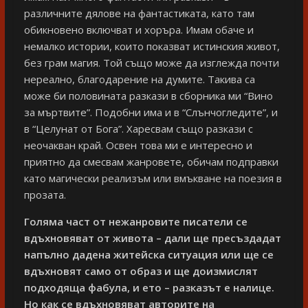
различните дялове на фантастиката, като там
обикновено включват и хоръра. Имам обаче и
немалко истории, които показват истинския живот,
без грам магия. Той също може да изглежда почти
нереално, благодарение на думите. Такива са
може би половината разкази в сборника ми “Вино
за мъртвите”. Подобни има и в “Слънчогледите”, и
в “Целунат от Бога”. Харесвам също разкази с
неочакван край. Освен това ми е интересно и
приятно да смесвам жанровете, обичам подправки
като магически реализъм или вмъкване на поезия в
прозата.
Голяма част от нежанровите писатели се
вдъхновяват от живота – дали ще пресъздадат
напълно дадена житейска ситуация или ще се
вдъхновят само от образ и ще доизмислят
подходяща фабула, и ето – разказът е налице.
Но как се вдъхновяват авторите на