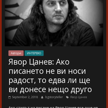
разказ
Автори
ИНТЕРВЮ
Явор Цанев: Ако
писането не ви носи
радост, то едва ли ще
ви донесе нещо друго
September 2, 2018
bgstoryteller
Явор Цанев
Ако стилът на писане на Явор Цанев все още не