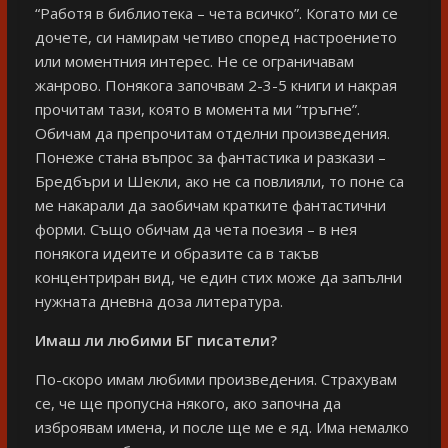
“Работя в библиотека – чета всичко”. Когато ми се
дочете, си намирам четиво според настроението
или моментния интерес. Не се ограничавам
жанрово. Понякога започвам 2-3-5 книги и накрая
прочитам тази, която в момента ми “тръгне”.
Обичам да препрочитам отделни произведения.
Понеже стана въпрос за фантастика и разкази –
Бредбъри и Шекли, ако не са повлияли, то поне са
ме накарали да заобичам кратките фантастични
форми. Също обичам да чета поезия – в нея
понякога идеите и образите са в такъв
концентриран вид, че един стих може да запълни
нужната дневна доза литература.
Имаш ли любими БГ писатели?
По-скоро имам любими произведения. Страхувам
се, че ще пропусна някого, ако започна да
изброявам имена, и после ще ме е яд. Има немалко