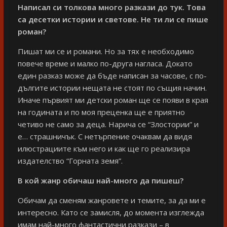
Написал си толкова много разкази до тук. Това
са десетки истории и светове. Не ти ли се пише
роман?
Пишат ми се и романи. Но за тях е необходимо
повече време и малко по-друга нагласа. Докато
един разказ може да бъде написан за часове, с по-
дългите истории нещата не стоят по същия начин.
Иначе първият ми детски роман ще се появи в края
на годината и по моя преценка ще е приятно
четиво не само за деца. Нарича се “Злостории” и
е… страшничък. С нетърпение очаквам да видя
илюстрациите към него и как ще го реализира
издателство “Горната земя”.
В кой жанр обичаш най-много да пишеш?
Обичам да сменям жанровете и темите, за да ми е
интересно. Като се замисля, до момента изглежда
имам най-много фантастични разкази – в