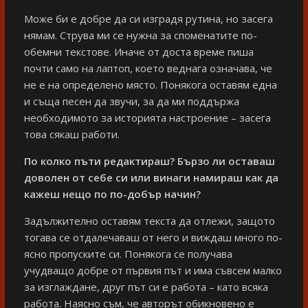
Може би е добре да си изградя рутина, но засега
нямам. Струва ми се нужна за споменатите по-
обемни текстове. Иначе от доста време пиша
почти само на лаптоп, което веднага означава, че
не е на определено място. Понякога оставям една
и съща песен да звучи, за да ми поддържа
необходимото за историята настроение – засега
това сякаш работи.
По колко пъти редактираш? Бързо ли оставаш
доволен от себе си или винаги намираш как да
кажеш нещо по по-добър начин?
Задължително оставям текста да отлежи, защото
тогава се отдалечаваш от него и виждаш много по-
ясно пропуските си. Понякога се получава
учудващо добре от първия път и има съвсем малко
за изглаждане, друг път си е работа – като всяка
работа. Наясно съм, че авторът обикновено е