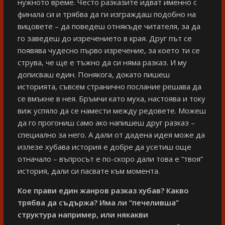
нужното време. Често разказите идват именно с
финала си и трябва да ги изграждаш подобно на
вицовете – да поведеш отнякъде читателя, за да
го заведеш до изречението в края. Друг път се
появява чудесно първо изречение, за което ти се
струва, че ще е тъжно да си няма разказ. И му
дописваш един. Понякога, докато пишеш
историята, съвсем странично послание решава да
се вмъкне в нея. Бръмчи като муха, настоява и току
виж успяло да се намести между редовете. Можеш
да го прогониш само ако напишеш друг разказ –
специално за него. А дали от дадена идея може да
излезе хубава история е добре да усетиш още
отначало – въпросът е по-скоро дали това е “твоя”
история, дали си пасвате към момента.
Кое прави един жанров разказ хубав? Какво
трябва да съдържа? Има ли “печеливша”
структура например, или някакви