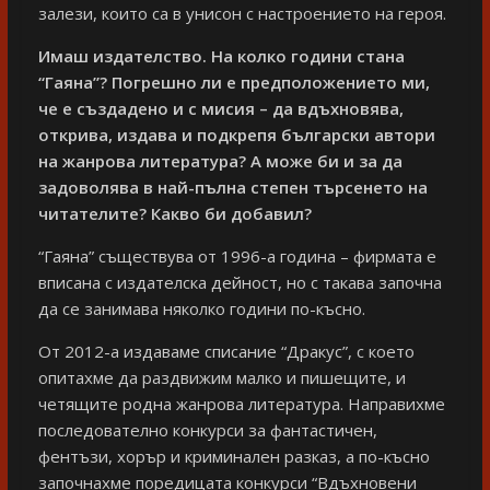
залези, които са в унисон с настроението на героя.
Имаш издателство. На колко години стана
“Гаяна”? Погрешно ли е предположението ми,
че е създадено и с мисия – да вдъхновява,
открива, издава и подкрепя български автори
на жанрова литература? А може би и за да
задоволява в най-пълна степен търсенето на
читателите? Какво би добавил?
“Гаяна” съществува от 1996-а година – фирмата е
вписана с издателска дейност, но с такава започна
да се занимава няколко години по-късно.
От 2012-а издаваме списание “Дракус”, с което
опитахме да раздвижим малко и пишещите, и
четящите родна жанрова литература. Направихме
последователно конкурси за фантастичен,
фентъзи, хорър и криминален разказ, а по-късно
започнахме поредицата конкурси “Вдъхновени