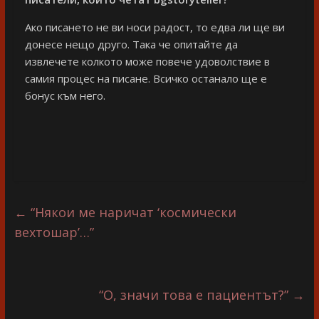
Ако писането не ви носи радост, то едва ли ще ви
донесе нещо друго. Така че опитайте да
извлечете колкото може повече удоволствие в
самия процес на писане. Всичко останало ще е
бонус към него.
←
“Някои ме наричат ‘космически
вехтошар’…”
“О, значи това е пациентът?”
→