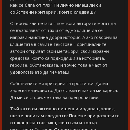
как се бяга от тях? Ти лично имаш ли си
собствени критерии, които следваш?
Относно клишетата – понякога авторите могат да
се възползват от тях и от едно клише да се
направи наистина добра история. А ако говорим за
клишетата в самите текстове – оригиналните
автори откриват свои метафори, свои изразни
средства, които са подходящи за историята,
героите, обстановката, и точно това е част от
удоволствието да ги четеш.
Собствените ми критерии са простички: Да ми
харесва написаното. Да отлежи и пак да ми хареса.
Да ми се стори, че става за препрочитане.
Тъй като си активно пишещ и издаващ човек,
ще те попитам следното: Понеже при разказите
от жанр фантастика, фентъзи и хорър
писателят “създава” нови светове, но,