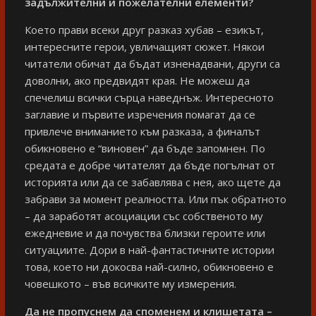
задължителни и пожелателни елементи?
Което прави всеки друг разказ хубав – езикът,
интересните герои, увличащият сюжет. Някои
читатели обичат да бъдат изненадвани, други са
доволни, ако предвидят края. Не можеш да
спечелиш всички сърца наведнъж. Интересното
заглавие и първите изречения помагат да се
привлече вниманието към разказа, а финалът
обикновено е “виновен” да бъде запомнен. По
средата е добре читателят да бъде погълнат от
историята или да се забавлява с нея, ако щете да
забрави за момент реалността. Или пък обратното
– да заработят асоциации със собственото му
ежедневие и да почувства близки героите или
ситуациите. Дори в най-фантастичните истории
това, което ни докосва най-силно, обикновено е
човешкото – във всичките му измерения.
Да не пропуснем да споменем и клишетата –