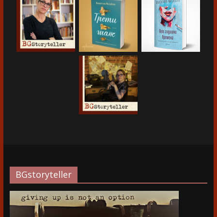
BGstoryteller