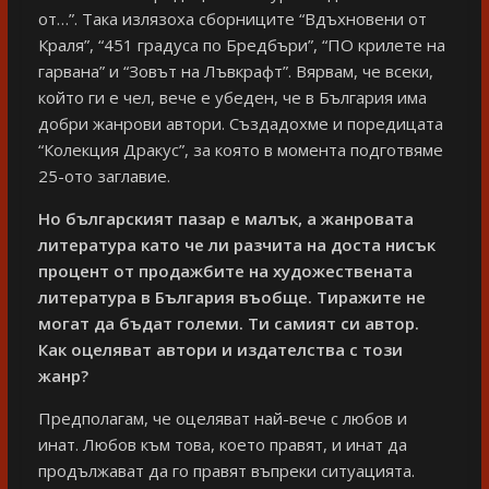
от…”. Така излязоха сборниците “Вдъхновени от
Краля”, “451 градуса по Бредбъри”, “ПО крилете на
гарвана” и “Зовът на Лъвкрафт”. Вярвам, че всеки,
който ги е чел, вече е убеден, че в България има
добри жанрови автори. Създадохме и поредицата
“Колекция Дракус”, за която в момента подготвяме
25-ото заглавие.
Но българският пазар е малък, а жанровата
литература като че ли разчита на доста нисък
процент от продажбите на художествената
литература в България въобще. Тиражите не
могат да бъдат големи. Ти самият си автор.
Как оцеляват автори и издателства с този
жанр?
Предполагам, че оцеляват най-вече с любов и
инат. Любов към това, което правят, и инат да
продължават да го правят въпреки ситуацията.