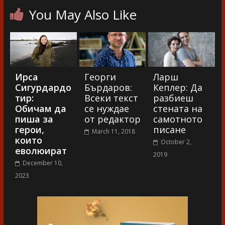
You May Also Like
Ирса
Георги
Ларш
Сигурдардо
Бърдаров:
Кеплер: Да
тир:
Всеки текст
разбиеш
Обичам да
се нуждае
стената на
пиша за
от редактор
самотното
герои,
писане
March 11, 2018
които
October 2,
еволюират
2019
December 10,
2023