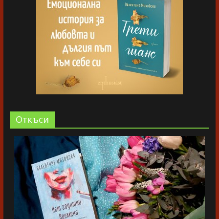
Oткъси