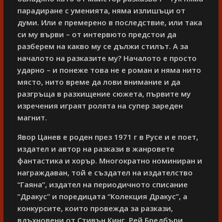
парадиране с уменията, няма излишъци от
думи. Или е премерено в последствие, или така
си му върви – от интервюто предстои да
разберем на какво му се дължи стилът. А за
началото на разказите му? Началото е просто
ударно – и понеже това не е роман и няма нито
място, нито време да лови внимание и да
разгръща в разхищение сюжета, първите му
изречения играят ролята на супер зареден
магнит.
Явор Цанев е роден през 1971 г в Русе и е поет,
издател и автор на разкази в жанровете
фантастика и хорър.
Многократно номиниран и
награждаван, той е създател на издателство
“Гаяна”, издател на периодичното списание
“Дракус” и поредицата “Колекция Дракус”, а
конкурсите, които провежда за разкази,
вдъхновени от Стивън Кинг, Рей Бредбъри,