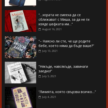
“…хората не смееха да се
сближават с Миша, за да не ги
изяде шефката им…”
August 16, 2021
“– Наясно ли сте, че ще родите
бебе, което няма да бъде ваше?”
July 13, 2021
“Някъде, навсякъде, завинаги
заедно!”
July 5, 2021
“Линията, която свързва всичко…”
July 4, 2021