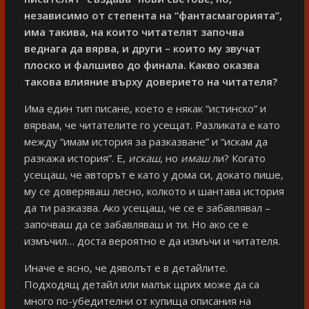
независимо от степента на “фантасмагорията”,
има такива, на които читателят започва
веднага да вярва, и други – които му звучат
плоско и фалшиво до финала. Какво оказва
такова влияние върху доверието на читателя?
Има един тип писане, което е някак “истинско” и
вярвам, че читателите го усещат. Разликата е като
между “имам история за разказване” и “искам да
разкажа история”. Е,
искаш
, но
имаш
ли? Когато
усещаш, че авторът е като у дома си, докато пише,
му се доверяваш лесно, колкото и шантава история
да ти разказва. Ако усещаш, че се е забавлявал –
започваш да се забавляваш и ти. Но ако се е
измъчил… доста вероятно е да измъчи и читателя.
Иначе е ясно, че дяволът е в детайлите.
Подходящ детайл или малък щрих може да са
много по-убедителни от купища описания на