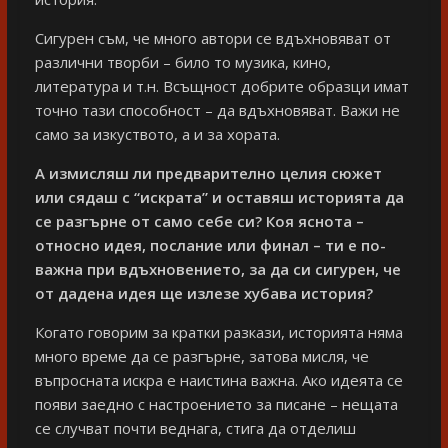
Сигурен съм, че много автори се вдъхновяват от
различни творби – било то музика, кино,
литература и т.н. Всъщност добрите образци имат
точно тази способност – да вдъхновяват. Важи не
само за изкуството, а и за хората.
А измисляш ли предварително целия сюжет
или сядаш с “искрата” и оставяш историята да
се разгърне от само себе си? Коя яснота –
относно идея, послание или финал – ти е по-
важна при вдъхновението, за да си сигурен, че
от дадена идея ще излезе хубава история?
Когато говорим за кратки разкази, историята няма
много време да се разгърне, затова мисля, че
въпросната искра е наистина важна. Ако идеята се
появи заедно с настроението за писане – нещата
се случват почти веднага, стига да отделиш