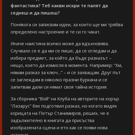
фантастика? Теб какви искри те палят да
седнеш и да пишеш?
Понякога си записвам идеи, за които ще ми трябва
определено настроение и те си го чакат.
Иначе наистина всичко може да вдъхновява.
Случвало се е да ми се пише, да се огледам и да
избера предмет, за който да бъде разказът –
нещо, което да измисля в момента. Например: “Хм,
нямам разказ за ключ…” – и се захващам. Друг път
се заглеждам в няколко празни буркана и се
запитвам дали си нямат своя тайна история.
За сборника “Вой” на Клуба на авторите на хорър
“Лазарус” бях подготвил разказ, но когато видях
корицата на Петър Станимиров, реших, че е
задължително в книгата да присъства
изобразената сцена и ето как се появи нова
история.