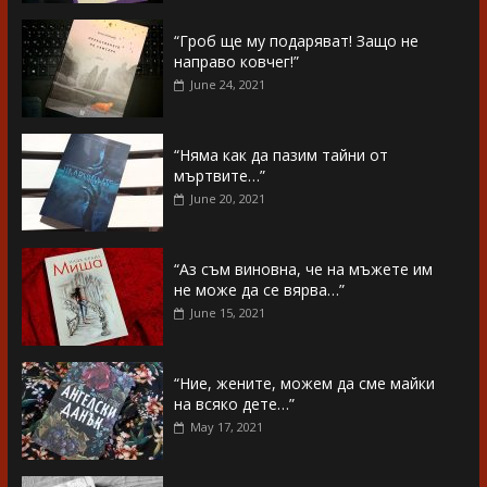
“Гроб ще му подаряват! Защо не
направо ковчег!”
June 24, 2021
“Няма как да пазим тайни от
мъртвите…”
June 20, 2021
“Аз съм виновна, че на мъжете им
не може да се вярва…”
June 15, 2021
“Ние, жените, можем да сме майки
на всяко дете…”
May 17, 2021