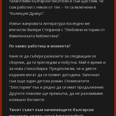
талантливи български писатели и съм щастлив, че
съм работил с някои от тях – те са включени в
“Колекция Дракус”.
Извън жанровата литература последно ме
впечатли Валери Стефанов с “Любовни истории от
Вавилонската библиотека”.
По какво работиш в момента?
Каня се да събера разказите за следващия си
сборник, да ги прегледам и побутна. Май е време и
за нова стихосбирка. Предполагам, че и двете
издания могат да се появят догодина. Започнал
съм още един детски роман. Споменатите
“Злостории” пък е редно да си имат продължение.
Другите планове ще премълча, да не разсмиваме
излишно боговете.
Твоят съвет към начинаещите български
писатели, които четат bgstoryteller
?