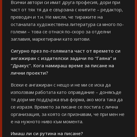
Всички автори си имат друга професия, дори при
част от тях тя да е свързана с книгите – редактор,
преводач и т.н. Не мисля, че тиражите на
останалата художествена литература са много по-
големи – това се отнася по-скоро за отделни
заглавия, маркетирани като хитови.
Сигурно през по-голямата част от времето си
ангажиран с издателски задачи по “Гаяна” и
“Дракус”. Кога намираш време за писане на
лични проекти?
Всеки е ангажиран с нещо и не ми се иска да
използвам работата като оправдание – донякъде
тя дори ме поддържа във форма, ако мога така да
се изразя. Времето за писане се постига с лична
организация, за която си признавам, че при мен не
е на нужното ниво към момента.
Имаш ли си рутина на писане?