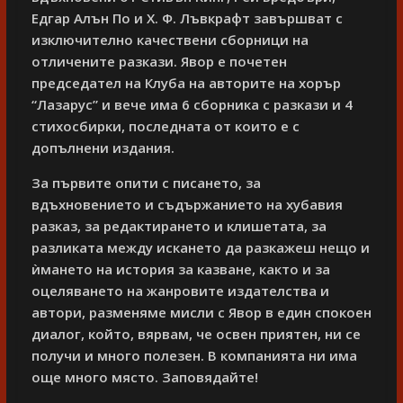
Едгар Алън По и Х. Ф. Лъвкрафт завършват с
изключително качествени сборници на
отличените разкази. Явор е почетен
председател на Клуба на авторите на хорър
“Лазарус” и вече има 6 сборника с разкази и 4
стихосбирки, последната от които е с
допълнени издания.
За първите опити с писането, за
вдъхновението и съдържанието на хубавия
разказ, за редактирането и клишетата, за
разликата между искането да разкажеш нещо и
ѝмането на история за казване, както и за
оцеляването на жанровите издателства и
автори, разменяме мисли с Явор в един спокоен
диалог, който, вярвам, че освен приятен, ни се
получи и много полезен. В компанията ни има
още много място. Заповядайте!