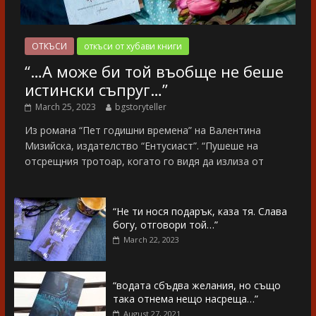
ОТКЪСИ
откъси от хубави книги
“…А може би той въобще не беше
истински съпруг…”
March 25, 2023
bgstoryteller
Из романа “Пет годишни времена” на Валентина
Мизийска, издателство “Ентусиаст”. “Пушеше на
отсрещния тротоар, когато го видя да излиза от
“Не ти нося подарък, каза тя. Слава
богу, отговори той…”
March 22, 2023
“водата сбъдва желания, но също
така отнема нещо насреща…”
August 27, 2021