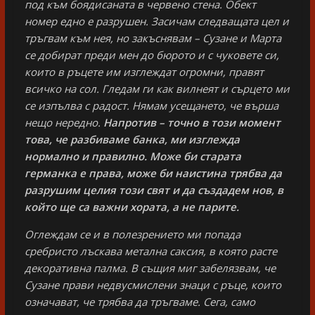
под към боядисаната в червено стена. Обект
номер едно е разрушен. Засичам следващата цел и
тръгвам към нея, но закъснявам – Сузане и Марта
се добират преди мен до бюрото и с чуковете си,
които в ръцете им изглеждат огромни, правят
всичко на сол. Гледам ги как вилнеят и сърцето ми
се изпълва с радост. Нямам усещането, че върша
нещо нередно.
Напротив – точно в този момент
това, че разбиваме банка, ми изглежда
нормално и правилно. Може би старата
германка е права, може би наистина трябва да
разрушим целия този свят и да създадем нов, в
който ще са важни хората, а не парите.
Оглеждам се и в полезрението ми попада
сребристо лъскава метална саксия, в която расте
декоративна палма. В същия миг забелязвам, че
Сузане прави недвусмислени знаци с ръце, които
означават, че трябва да тръгваме. Сега, само