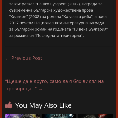
за къс разказ “Рашко Сугарев” (2002), награда за
съвременна българска художествена проза
“Хеликон” (2008) за романа “Кръглата риба”, а през
2017 печели Националната литературна награда
за български роман на годината “13 века България”
за романа си “Последната територия” .
←
Previous Post
“Щеше да е друго, само да я бях видял на
прозореца…”
→
You May Also Like