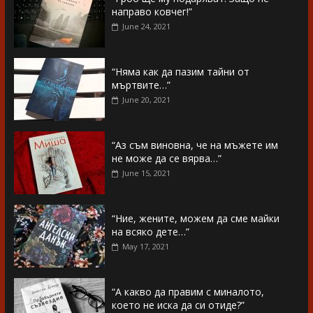
направо ковчег!”
June 24, 2021
“Няма как да пазим тайни от
мъртвите…”
June 20, 2021
“Аз съм виновна, че на мъжете им
не може да се вярва…”
June 15, 2021
“Ние, жените, можем да сме майки
на всяко дете…”
May 17, 2021
“А какво да правим с миналото,
което не иска да си отиде?”