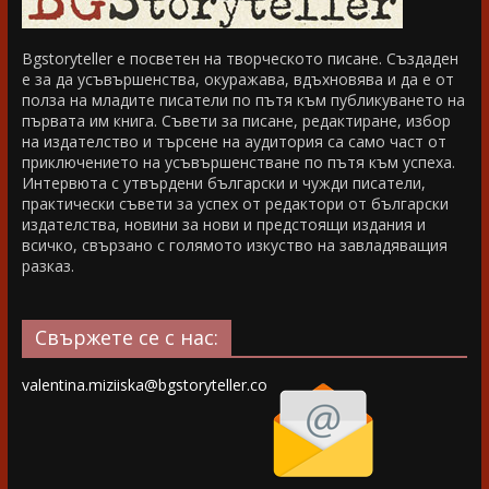
Bgstoryteller е посветен на творческото писане. Създаден
е за да усъвършенства, окуражава, вдъхновява и да е от
полза на младите писатели по пътя към публикуването на
първата им книга. Съвети за писане, редактиране, избор
на издателство и търсене на аудитория са само част от
приключението на усъвършенстване по пътя към успеха.
Интервюта с утвърдени български и чужди писатели,
практически съвети за успех от редактори от български
издателства, новини за нови и предстоящи издания и
всичко, свързано с голямото изкуство на завладяващия
разказ.
Свържете се с нас:
valentina.miziiska@bgstoryteller.co