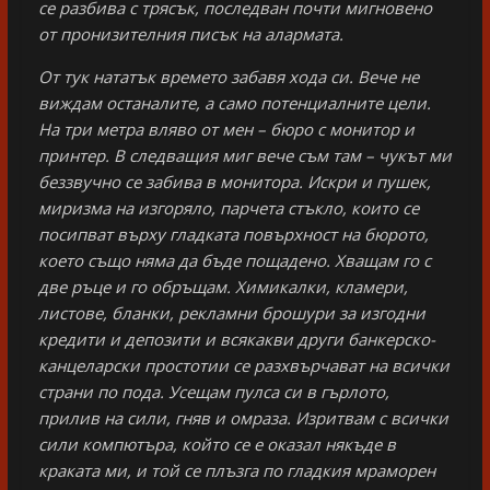
се разбива с трясък, последван почти мигновено
от пронизителния писък на алармата.
От тук нататък времето забавя хода си. Вече не
виждам останалите, а само потенциалните цели.
На три метра вляво от мен – бюро с монитор и
принтер. В следващия миг вече съм там – чукът ми
беззвучно се забива в монитора. Искри и пушек,
миризма на изгоряло, парчета стъкло, които се
посипват върху гладката повърхност на бюрото,
което също няма да бъде пощадено. Хващам го с
две ръце и го обръщам. Химикалки, кламери,
листове, бланки, рекламни брошури за изгодни
кредити и депозити и всякакви други банкерско-
канцеларски простотии се разхвърчават на всички
страни по пода. Усещам пулса си в гърлото,
прилив на сили, гняв и омраза. Изритвам с всички
сили компютъра, който се е оказал някъде в
краката ми, и той се плъзга по гладкия мраморен