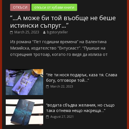
ОТКЪСИ
откъси от хубави книги
“…А може би той въобще не беше
истински съпруг…”
March 25, 2023
bgstoryteller
Из романа “Пет годишни времена” на Валентина
Мизийска, издателство “Ентусиаст”. “Пушеше на
отсрещния тротоар, когато го видя да излиза от
“Не ти нося подарък, каза тя. Слава
богу, отговори той…”
March 22, 2023
“водата сбъдва желания, но също
така отнема нещо насреща…”
August 27, 2021