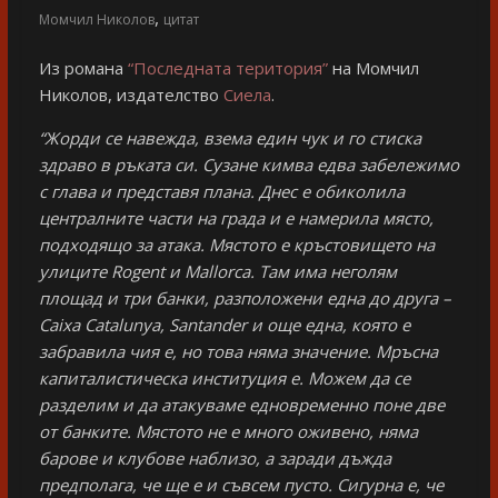
,
Момчил Николов
цитат
Из романа
“Последната територия”
на Момчил
Николов, издателство
Сиела
.
“Жорди се навежда, взема един чук и го стиска
здраво в ръката си. Сузане кимва едва забележимо
с глава и представя плана. Днес е обиколила
централните части на града и е намерила място,
подходящо за атака. Мястото е кръстовището на
улиците Rogent
и Mallorca
. Там има неголям
площад и три банки, разположени една до друга –
Caixa Catalunya, Santander
и още една, която е
забравила чия е, но това няма значение. Мръсна
капиталистическа институция е. Можем да се
разделим и да атакуваме едновременно поне две
от банките. Мястото не е много оживено, няма
барове и клубове наблизо, а заради дъжда
предполага, че ще е и съвсем пусто. Сигурна е, че