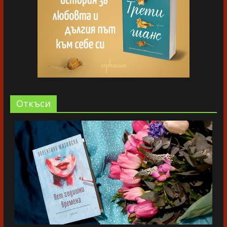
Oткъси