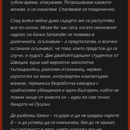
губим време, атакуваме. Потрошаваме каквото
можем, и се изнасяме. Спасяваме се поединично.
След всяка нейна дума сърцето ми се разтуптява
все по-силно. Може би чак сега, когато неоновият
надпис на банка Santander
се появява в
далечината, осъзнавам – а предполагам, и всички
останали осъзнават, че това, което предстои да се
случи, е лудост. Две двайсетгодишни студентки от
Швеция, една най-вероятно малолетна
тъпанджийка, разгонен италианец, нервен
укротител на змии, интровертен компютърен
маниак, германска безработна каякарка с
крайнолеви убеждения и един българин, който не
помни нищо от живота си – едва ли сме точно
бандата на Оушън.
Да разбиеш банка – та дори и да не крадеш парите
й – и да успееш да се измъкнеш, без да те хванат,
със сигурност е дело, което изисква ако не