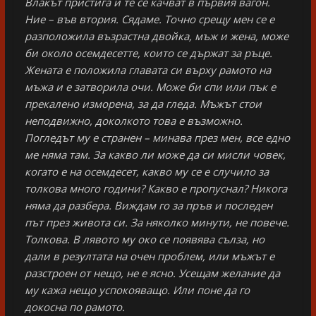
Влакът пристига и те се качват в първия вагон.
Ние – във втория. Сядаме. Точно срещу мен се е
разположила възрастна двойка, мъж и жена, може
би около осемдесетте, които се държат за ръце.
Жената е положила главата си върху рамото на
мъжа и е затворила очи. Може би спи или пък е
прекалено изморена, за да гледа. Мъжът стои
неподвижно, доколкото това е възможно.
Погледът му е странен – минава през мен, все едно
ме няма там. За какво ли може да си мисли човек,
когато е на осемдесет, какво му се е случило за
толкова много години? Какво е пропуснал? Никога
няма да разбера. Виждам го за пръв и последен
път през живота си. За няколко минути, не повече.
Толкова. В лявото му око се появява сълза, но
дали в резултата на очен проблем, или мъжът е
разстроен от нещо, не е ясно. Усещам желание да
му кажа нещо успокояващо. Или поне да го
докосна по рамото.