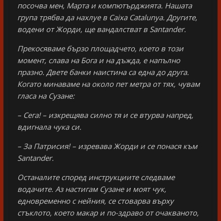
посочва мен, Марта и компютърджията. Нашата
група трябва да нахлуе в Caixa Catalunya
. Другите,
водени от Жорди, ще вандалстват в Santander
.
Прекосяваме бързо площадчето, което в този
момент, слава на Бога и на дъжда, е напълно
празно. Двете банки наистина са една до друга.
Когато минаваме на около пет метра от тях, чувам
гласа на Сузане:
– Сега! – изкрещява силно тя и се втурва напред,
вдигнала чука си.
– За Патрисия! – изревава Жорди и се понася към
Santander
.
Останалите според инструкциите следваме
водачите. Аз настигам Сузане и моят чук,
едновременно с нейния, се стоварва върху
стъклото, което макар и по-здраво от очакваното,