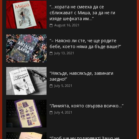
“…хората не смееха да се
сближават с Миша, за да не ги
изяде шефката им…”
August 16, 2021
“– Наясно ли сте, че ще родите
бебе, което няма да бъде ваше?”
July 13, 2021
“Някъде, навсякъде, завинаги
заедно!”
July 5, 2021
“Линията, която свързва всичко…”
July 4, 2021
“Гроб ще му подаряват! Защо не