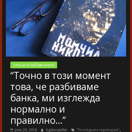
разказ
откъси от хубави книги
“Точно в този момент
това, че разбиваме
банка, ми изглежда
нормално и
правилно…”
,
June 26, 2018
bgstoryteller
"Последната територия"