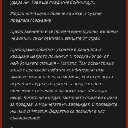
удара ни. Това ще повдигне бойния дух.
Жорди няма какво повече да каже и Сузане
предлага гласуване.
Предложението й се приема единодушно, въпреки
че всички са си глътнали езиците от страх.
Прибираме обратно чуковете в раницата и
хващаме метрото по линия 1, посока Fondo
, от
най-близката станция – Mariana
. Там освен трима
мъже с оранжеви работни комбинезони има
няколко момчета и едно момиче, които по всяка
вероятност идват от протеста пред затвора –
облечени са в черно и на висок глас обсъждат
нещо. Когато ни виждат, момичето помахва с ръка
за поздрав, а момчетата ни заглеждат. В погледите
им има симпатия. Вероятно са познали в нас
съмишленици.