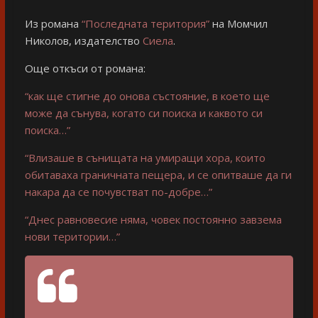
Из романа
“Последната територия”
на Момчил
Николов, издателство
Сиела
.
Още откъси от романа:
“как ще стигне до онова състояние, в което ще
може да сънува, когато си поиска и каквото си
поиска…”
“Влизаше в сънищата на умиращи хора, които
обитаваха граничната пещера, и се опитваше да ги
накара да се почувстват по-добре…”
“Днес равновесие няма, човек постоянно завзема
нови територии…”