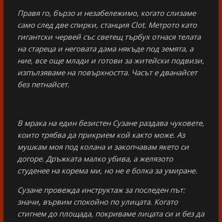
Правя го, бързо и незабележимо, когато слизаме
само след две спирки, станция Clot
. Метрото като
гигантски червей със светещ търбух отнася телата
на стареца и неговата дама някъде под земята, а
ние, все още млади и готови за житейски подвизи,
изпълзяваме на повърхността. Часът е дванайсет
без петнайсет.
В мрака на един безистен Сузане раздава чуковете,
които трябва да прикрием кой както може. Аз
мушкам моя под колана и закопчавам якето си
догоре. Дръжката малко убива, а желязото
студенее на корема ми, но не е болка за умиране.
Сузане провежда инструктаж за последен път:
значи, вървим спокойно по улицата. Когато
стигнем до площада, покриваме лицата си и без да