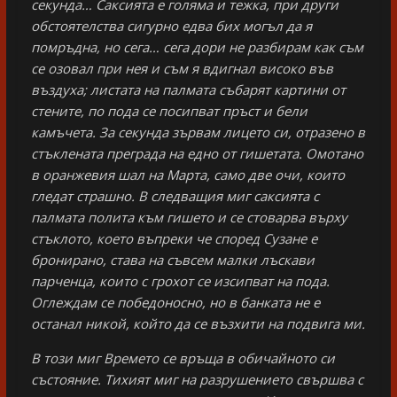
секунда… Саксията е голяма и тежка, при други
обстоятелства сигурно едва бих могъл да я
помръдна, но сега… сега дори не разбирам как съм
се озовал при нея и съм я вдигнал високо във
въздуха; листата на палмата събарят картини от
стените, по пода се посипват пръст и бели
камъчета. За секунда зървам лицето си, отразено в
стъклената преграда на едно от гишетата. Омотано
в оранжевия шал на Марта, само две очи, които
гледат страшно. В следващия миг саксията с
палмата полита към гишето и се стоварва върху
стъклото, което въпреки че според Сузане е
бронирано, става на съвсем малки лъскави
парченца, които с грохот се изсипват на пода.
Оглеждам се победоносно, но в банката не е
останал никой, който да се възхити на подвига ми.
В този миг Времето се връща в обичайното си
състояние. Тихият миг на разрушението свършва с