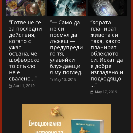
“Готвеше се
“— Само да
“Хората
за последни
не си
планират
действия,
посмял да
живота си
когато с
лъжеш —
така, както
ужас
предупреди
планират
осъзна, че
го тя,
облеклото
шофьорско
улавяйки
си. Искат да
то стъкло
блуждаещи
е добре
не е
я му поглед.
изгладено и
свалено…”
подходящо
May 13, 2019
…”
April 1, 2019
May 17, 2019