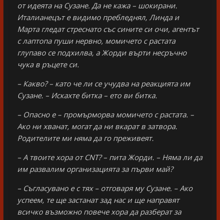
от идеята на Сузане. Да не кажа – шокирани.
Италианецът е видимо пребледнял, Линда и
Марта гледат стреснато със сините си очи, агентът
с лаптопа пуши нервно, момичето с растата
глупаво се подхилва, а Жорди върти несръчно
чука в ръцете си.
– Какво? – като че ли се учудва на реакцията им
Сузане. – Искахте битка – ето ви битка.
– Опасно е – промърморва момичето с растата. –
Ако ни хванат, могат да ни вкарат в затвора.
Родителите ми няма да го преживеят.
– А твоите хора от CNT
? – пита Жорди. – Няма ли да
им развалим организацията за първи май?
– Съгласувано е с тях – отговаря му Сузане. – Ако
успеем, те ще застанат зад нас и ще направят
всичко възможно повече хора да разберат за