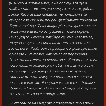
физическа охрана няма, а на полицията ще й
трябват поне три-четири минути, за да се добере
дотам. Като се има предвид, че полицаите са
изкарали тежка нощ покрай футболната победа на
“Барселона” над “Реал Мадрид”, може да се очаква,
че ще има известно отпускане от тяхна страна.
Какво друго: камери, разбира се, има навсякъде,
но една качулка и кърпа на лицето са напълно
достатъчни. Разбиваме прозорците, развъртяваме
чуковете и нанасяме максимални поражения.
Стъклата на гишетата вероятно са бронирани, така
че да трошим компютри, мебели и всичко, което
ни се види подходящо. Влизаме като ураган,
вилнеем минута, минута и половина в салона и
после се изнасяме. Разпръсваме се и се събираме
обратно в Гнездото. По пътя трябва да се отървем
от чуковете. Това е в общи линии.
Обитателите на Гнездото определено са смутени