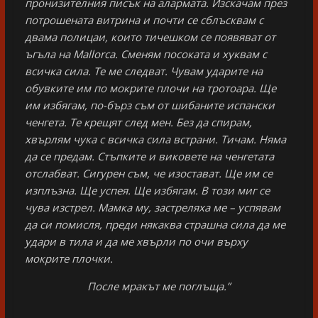
пронизителния писък на алармата. Изскачам през
потрошената витрина и почти се сблъсквам с
двама полицаи, които тичешком се появяват от
ъгъла на Mallorca
. Сменям посоката и хуквам с
всичка сила. Те ме следват. Чувам ударите на
обувките им по мокрите плочи на тротоара. Ще
им избягам, по-бърз съм от шибаните испански
ченгета. Те крещят след мен. Без да спирам,
хвърлям чука с всичка сила встрани. Тичам. Няма
да се предам. Стъпките и виковете на ченгетата
отслабват. Сигурен съм, че изостават. Ще им се
изплъзна. Ще успея. Ще избягам. В този миг се
чува изстрел. Мамка му, застреляха ме – успявам
да си помисля, преди някаква страшна сила да ме
удари в тила и да ме хвърли по очи върху
мокрите плочки.
После мракът ме поглъща.”