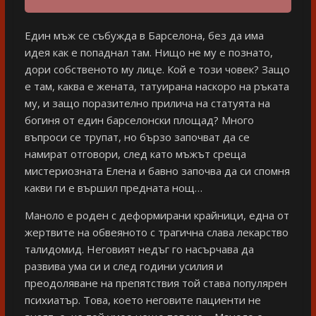
Един мъж се събужда в Барселона, без да има
идея как е попаднал там. Нищо не му е познато,
дори собственото му лице. Кой е този човек? Защо
е там, каква е жената, татуирана наскоро на ръката
му, и защо поразително прилича на статуята на
богиня от един барселонски площад? Много
въпроси се трупат, но бързо започват да се
намират отговори, след като мъжът среща
мистериозната Елена и бавно започва да си спомня
какви ги е вършил предната нощ…
Маноло е роден с деформирани крайници, една от
жертвите на обвеяното с трагична слава лекарство
талидомид. Неговият недъг го насърчава да
развива ума си и след години усилия и
преодоляване на препятствия той става популярен
психиатър. Това, което неговите пациенти не