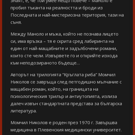
знаят, е, че той умее нещо повече – Маноло е
пробил тъканта на реалността и броди из
Последната и най-мистериозна територия, тази на
съня.
Между Маноло и мъжа, който не познава лицето
си, има връзка – тя е скрита сред лабиринта на
един от най-мащабните и задълбочени романи,
които сте чели. Извървете го и открийте изхода
към неподозираното бъдеще…
Авторът на трилогията “Кръглата риба” Момчил
Николов се завръща след петгодишно мълчание с
мащабен роман, който, на границата на
психологическия трилър и антиутопията, излиза
далеч извън стандартната представа за българска
литература.
Момчил Николов е роден през 1970 г. Завършва
медицина в Плевенския медицински университет.