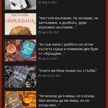
May 3, 2021
“Настъпи мълчание. Не затишие, не
заглъхване, а дълбоко, дори
агресивно мълчание…”
April 29, 2021
“Аз съм жена с разбито на ситни
късчета сърце и пламнали две бузи
от обръщане…”
April 6, 2021
“Очите ми бяха пълни със стълби.”
March 22, 2021
“Не можеш да я имаш, но я искаш.
Мен можеш да ме имаш, но не
искаш мен…”