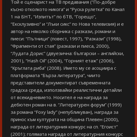
Той е сценарист на ТВ предавания (“По-добре
късно отколкото никога” и “Руска рулетка” по Канал
1 на БНТ, “Изпитът” по бТВ, “Горещо”,
“Ексклузивно” и “Лъки сикс” по Нова телевизия) и е
автор на няколко сборника с разкази, романи и
пиеси: “Пътници” (повест, 1997), “Разкази” (1998),
“Фрагменти от стая” (разкази и пиеса, 2000),
“Лудата Дорис” (двуезична: български – английски,
2001), “Hash Oil” (2004), “Горният етаж” (2006),
“Кръглата риба” (2008). Името му се асоциира с
платформата “Бърза литература”, чиито
представители документират съвременната
градска среда, използвайки реалистични детайли
от всекидневието. Носител е на награда за
дебютен роман на в. “Литературен форум” (1999)
за романа “Foxy lady” (непубликуван), награда за
принос към културата на община Плевен (2000),
награда от литературния конкурс на сп. “Егоист”
(2001); голямата награда от литературния конкурс