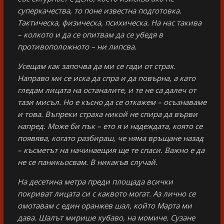
суперкачества, то поне известна подготовка.
Тактическа, физическа, психическа. На нас такива
– колкото и да се опитвам да се убедя в
противоположното – ни липсва.
Усещам как започва да ми се гади от страх.
Направо ми се иска да спра и да повърна, а като
гледам лицата на останалите, и те не са далеч от
тази мисъл. Но е късно да се откажем – осъзнаваме
и това. Въпреки страха никой не спира да върви
напред. Може би пък – ето я и надеждата, която се
появява, когато разбираш, че няма връщане назад
– късметът на начинаещия ще те спаси. Важно е да
не се паникьосвам. В никакъв случай.
На десетина метра преди площада всички
покриват лицата си с каквото могат. Аз лично се
омотавам с един оранжев шал, който Марта ми
дава. Шалът мирише хубаво, на момиче. Сузане