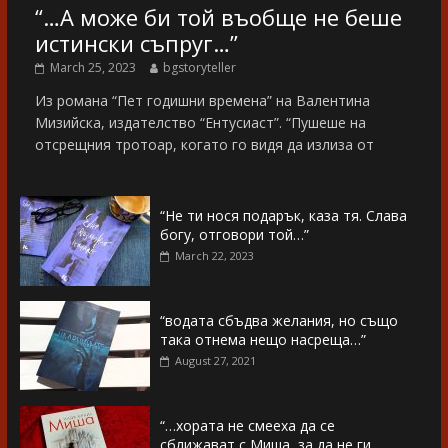
“…А може би той въобще не беше
истински съпруг…”
March 25, 2023
bgstoryteller
Из романа “Пет годишни времена” на Валентина
Мизийска, издателство “Ентусиаст”. “Пушеше на
отсрещния тротоар, когато го видя да излиза от
“Не ти нося подарък, каза тя. Слава
богу, отговори той…”
March 22, 2023
“водата сбъдва желания, но също
така отнема нещо насреща…”
August 27, 2021
“…хората не смееха да се
сближават с Миша, за да не ги