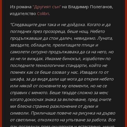
Из романа
“Другият сън”
на Владимир Полеганов,
издателство
Colibri
.
“Следващите дни така и не дойдоха. Когато и да
погледнех през прозореца, беше нощ. Небето
продължаваше да стои далеч, невидимо. Луната,
звездите, облаците, прелитащите птици и
самолети сигурно продължаваха да са на него, но
аз не ги виждах. Имахме бинокъл, изработен по
последните технологични стандарти, който не
помнех как се беше озовал у нас. Извадих го от
шкафа, за да видя дали ще мога да открия небето
или някой от основните му елементи, но не се
справих с менюто. Беше твърде сложно за мен;
когато докоснах знака за включване, пред очите
ми блесна странно разклонение от думи и
символи. Приличаше повече на рисунка на дърво
от светлини, отколкото на упътване за работа. Все
пак погледнах през окулярите и естествено, нищо