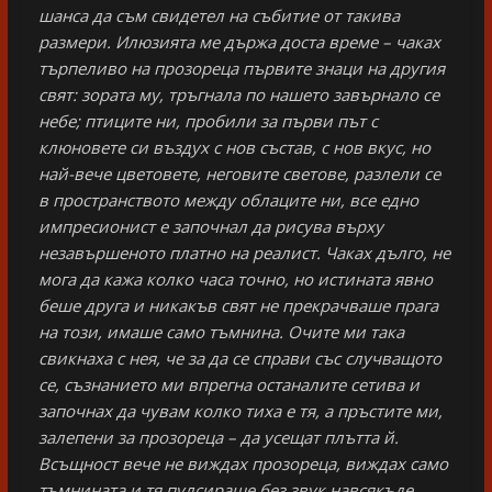
шанса да съм свидетел на събитие от такива
размери. Илюзията ме държа доста време – чаках
търпеливо на прозореца първите знаци на другия
свят: зората му, тръгнала по нашето завърнало се
небе; птиците ни, пробили за първи път с
клюновете си въздух с нов състав, с нов вкус, но
най-вече цветовете, неговите светове, разлели се
в пространството между облаците ни, все едно
импресионист е започнал да рисува върху
незавършеното платно на реалист. Чаках дълго, не
мога да кажа колко часа точно, но истината явно
беше друга и никакъв свят не прекрачваше прага
на този, имаше само тъмнина. Очите ми така
свикнаха с нея, че за да се справи със случващото
се, съзнанието ми впрегна останалите сетива и
започнах да чувам колко тиха е тя, а пръстите ми,
залепени за прозореца – да усещат плътта й.
Всъщност вече не виждах прозореца, виждах само
тъмнината и тя пулсираше без звук навсякъде,