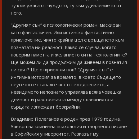
ту към ужаса от чуждото, ту към удивлението от
него.
“Другият сън” е психологически роман, маскиран
като фантастичен. Или истинско фантастично
приключение, чиято крайна цел е връщането към
познатата ни реалност. Какво се случва, когато
поверим паметта и желанието си на технологиите?
Ще можем ли да продължим да живеем в познатия
ни свят? Ще открием ли нов? “Другият сън” е
интимна история за времето, в което бъдещето
неусетно е станало част от ежедневието, а
невидимото непознато управлява всяка човешка
дейност и разстоянията между съзнанията и
сърцата изглеждат безкрайни.
Владимир Полеганов е роден през 1979 година.
Завършва клинична психология и творческо писане
в Софийския университет. Разказът му