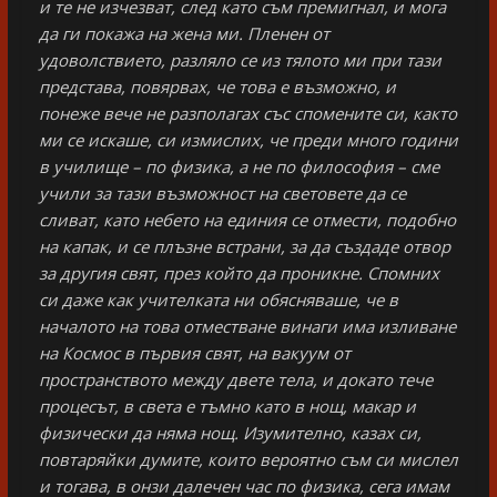
и те не изчезват, след като съм премигнал, и мога
да ги покажа на жена ми. Пленен от
удоволствието, разляло се из тялото ми при тази
представа, повярвах, че това е възможно, и
понеже вече не разполагах със спомените си, както
ми се искаше, си измислих, че преди много години
в училище – по физика, а не по философия – сме
учили за тази възможност на световете да се
сливат, като небето на единия се отмести, подобно
на капак, и се плъзне встрани, за да създаде отвор
за другия свят, през който да проникне. Спомних
си даже как учителката ни обясняваше, че в
началото на това отместване винаги има изливане
на Космос в първия свят, на вакуум от
пространството между двете тела, и докато тече
процесът, в света е тъмно като в нощ, макар и
физически да няма нощ. Изумително, казах си,
повтаряйки думите, които вероятно съм си мислел
и тогава, в онзи далечен час по физика, сега имам