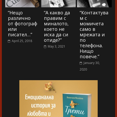
“Нещо
“А какво да
“Контактува
различно
правим с
м с
от фотограф
миналото,
момичета
или
което не
само в
писател…”
иска да си
мрежата и
отиде?”
по
April 25, 2018
телефона.
May 3, 2021
Нищо
повече.”
January 30,
2020