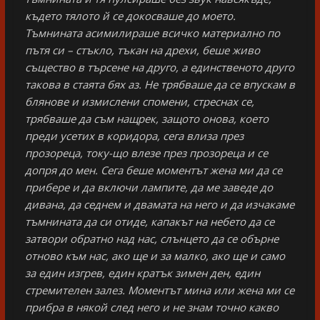
където тялото й се докосваше до моето.
Тъмнината асимилираше всичко материално по
пътя си – стъкло, тъкан на дрехи, беше живо
същество в търсене на друго, а единственото друго
такова в стаята бях аз. Не трябваше да се впускам в
блянове и измислени спомени, стреснах се,
трябваше да съм нащрек, защото онова, което
преди усетих в коридора, сега влиза през
прозореца, току-що влезе през прозореца и се
допря до мен. Сега беше моментът жена ми да се
прибере и да включи лампите, да ме заведе до
дивана, да седнем и двамата на него и да изчакаме
тъмнината да си отиде, капакът на небето да се
затвори обратно над нас, слънцето да се обърне
отново към нас, ако ще и за малко, ако ще и само
за един изгрев, един кратък зимен ден, един
стремителен залез. Моментът мина или жена ми се
прибра в някой след него и не знам точно какво