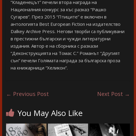
“Кладенецът” печели втора награда на
Националния конкурс за къс разказ “Рашко
Сугарев”. През 2015 “Птиците” е включен в
антологията Best European Fiction на издателство
Dalkey Archive Press. Негови творби са публикувани
в престижни български и чужди литературни
издания. Автор е на сборника с разкази
“Деконструкцията на Томас С.” Романът “Другият
сън” печели Голямата награда за българска проза
на книжарници “Хеликон”.
←
Previous Post
Next Post
→
You May Also Like