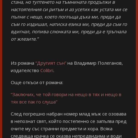
стана, но туптенето на тъмнината продължи в
настоятелния си ритъм и аз усетих как устата ми се
пълни с нещо, което поглъща дъха ми, преди да
съм го издишал, натиска езика ми, преди да съм го
вдигнал, попива слюнката ми, преди да е тръгнала
от жлезите.”
Из романа
“Другият сън”
на Владимир Полеганов,
издателство
Colibri
.
Още откъси от романа:
“Заключих, че той говори на нещо в тях и нещо в
тях все пак го слуша”
След погрешно набран номер млад мъж се озовава
в непознат свят, който постепенно се запълва пред
очите му със странни предмети и хора. Всяка
следваща крачка се оказва непредвидима и води