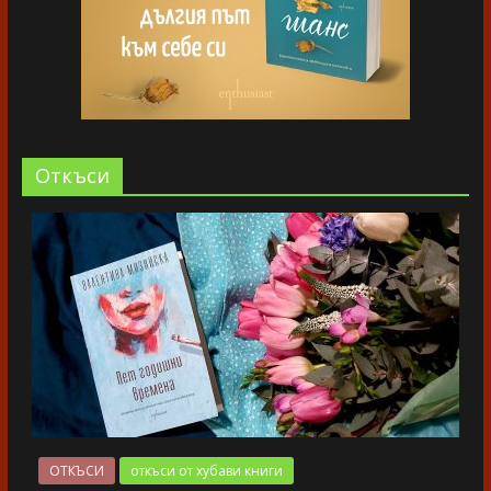
Oткъси
ОТКЪСИ
откъси от хубави книги