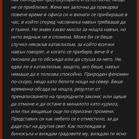
не се приближи. Жена ми започна да прекарва
повече време в офиса си и винаги се прибираше в
час, в който според часовника навън трябваше да
е тъмно. Не знаех какво мисли за нощта навън, но
нито веднъж не я спомена. Може би се беше
случил някакъв катаклизъм, за който всички
навън говорят, и когато се прибере, вече й е
писнало да го обсъжда или да слуша за него. Не,
едва ли е катаклизъм, защото, ако беше, навън
нямаше да е толкова спокойно. Природен феномен
по-скоро, нещо като белите нощи на север. Беше
временна обсада на нощта, резултат от
пренаписването на природните закони; или щеше
да отмине и да остане в миналото като куриоз,
или пък вещаеше още по-сериозни промени.
Представих си как небето се е отместило, за да
даде път на другия свят. Как поглеждам в
бинокъла и виждам градовете му, виждам ги ясно