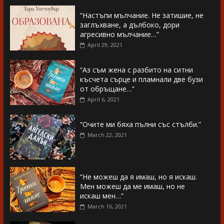
“Настъпи мълчание. Не затишие, не
заглъхване, а дълбоко, дори
агресивно мълчание…”
April 29, 2021
“Аз съм жена с разбито на ситни
късчета сърце и пламнали две бузи
от обръщане…”
April 6, 2021
“Очите ми бяха пълни със стълби.”
March 22, 2021
“Не можеш да я имаш, но я искаш.
Мен можеш да ме имаш, но не
искаш мен…”
March 16, 2021