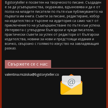
Bgstoryteller е посветен на творческото писане. Създаден
е за да усъвършенства, окуражава, вдъхновява и да е от
полза на младите писатели по пътя към публикуването на
първата им книга. Съвети за писане, редактиране, избор
на издателство и търсене на аудитория са само част от
приключението на усъвършенстване по пътя към успеха.
Интервюта с утвърдени български и чужди писатели,
практически съвети за успех от редактори от български
издателства, новини за нови и предстоящи издания и
всичко, свързано с голямото изкуство на завладяващия
разказ.
Свържете се с нас:
valentina.miziiska@bgstoryteller.co