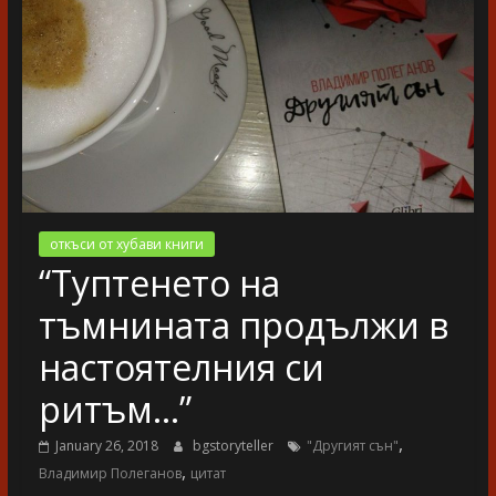
разказ
откъси от хубави книги
“Туптенето на
тъмнината продължи в
настоятелния си
ритъм…”
,
January 26, 2018
bgstoryteller
"Другият сън"
,
Владимир Полеганов
цитат