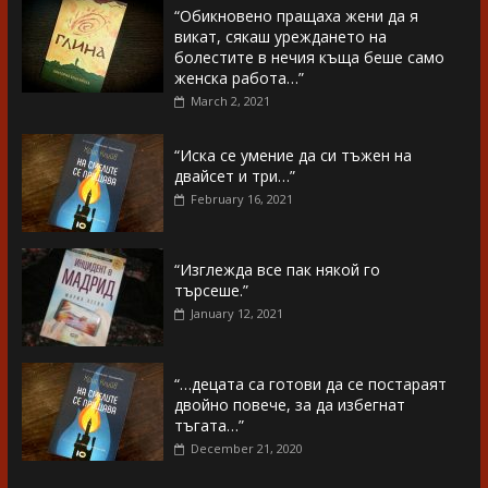
“Обикновено пращаха жени да я
викат, сякаш уреждането на
болестите в нечия къща беше само
женска работа…”
March 2, 2021
“Иска се умение да си тъжен на
двайсет и три…”
February 16, 2021
“Изглежда все пак някой го
търсеше.”
January 12, 2021
“…децата са готови да се постараят
двойно повече, за да избегнат
тъгата…”
December 21, 2020