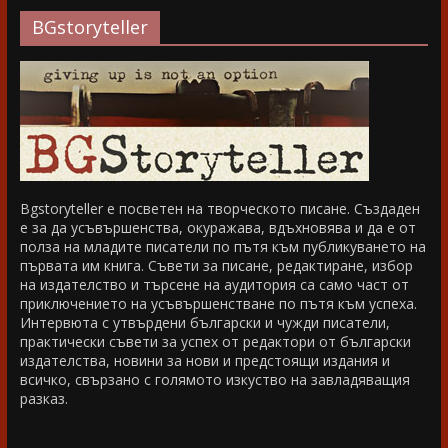
BGstoryteller
Bgstoryteller е посветен на творческото писане. Създаден
е за да усъвършенства, окуражава, вдъхновява и да е от
полза на младите писатели по пътя към публикуването на
първата им книга. Съвети за писане, редактиране, избор
на издателство и търсене на аудитория са само част от
приключението на усъвършенстване по пътя към успеха.
Интервюта с утвърдени български и чужди писатели,
практически съвети за успех от редактори от български
издателства, новини за нови и предстоящи издания и
всичко, свързано с голямото изкуство на завладяващия
разказ.