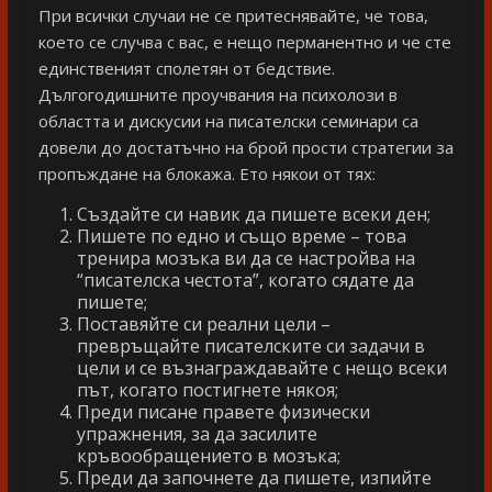
При всички случаи не се притеснявайте, че това,
което се случва с вас, е нещо перманентно и че сте
единственият сполетян от бедствие.
Дългогодишните проучвания на психолози в
областта и дискусии на писателски семинари са
довели до достатъчно на брой прости стратегии за
пропъждане на блокажа. Ето някои от тях:
Създайте си навик да пишете всеки ден;
Пишете по едно и също време – това
тренира мозъка ви да се настройва на
“писателска честота”, когато сядате да
пишете;
Поставяйте си реални цели –
превръщайте писателските си задачи в
цели и се възнаграждавайте с нещо всеки
път, когато постигнете някоя;
Преди писане правете физически
упражнения, за да засилите
кръвообращението в мозъка;
Преди да започнете да пишете, изпийте