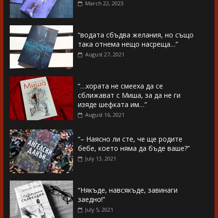
March 22, 2023
“водата сбъдва желания, но също
така отнема нещо насреща…”
August 27, 2021
“…хората не смееха да се
сближават с Миша, за да не ги
изяде шефката им…”
August 16, 2021
“– Наясно ли сте, че ще родите
бебе, което няма да бъде ваше?”
July 13, 2021
“Някъде, навсякъде, завинаги
заедно!”
July 5, 2021