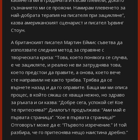
съзнанието ми се проясни. Намирам плевенето за
най-добрата терапия на писателя при зацикляне”,
казва американският сценарист и писател Ървинг
Стоун.
А британският писател Мартин Еймис съветва да
използвате следния метод за справяне с
творческата криза: “Това, което понякога се случва,
е че зацикляте, и реално не ви затруднява това,
което предстои да правите, а онова, което вече
сте направили не както трябва. Трябва да се
върнете назад и да го оправите. Баща ми ми описа
процес, в който сякаш се хваща нежно, но здраво
за ръката и си казва: “Добре сега, успокой се! Кое
те притеснява?” Диалогът продължава: “Ами май е
първата страница”. “Кое в първата страница?”
Отговорът може да е: “Първото изречение.” И той
разбира, че го притеснява нещо наистина дребно.”