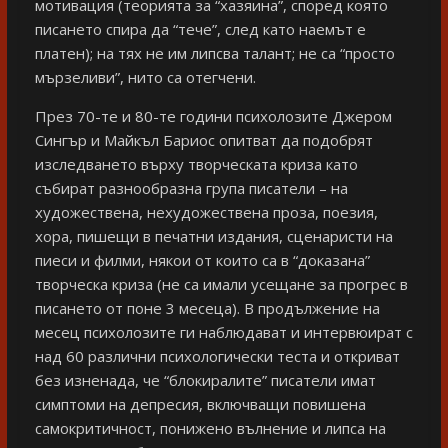
мотивация (теорията за “хазяина”, според която
писането спира да “тече”, след като наемът е
платен); на тях не им липсва талант; не са “просто
мързеливи”, нито са отегчени.
През 70-те и 80-те години психолозите Джером
Сингър и Майкъл Бариос опитват да подобрят
изследването върху творческата криза като
събират разнообразна група писатели – на
художествена, нехудожествена проза, поезия,
хора, пишещи в печатни издания, сценаристи на
пиеси и филми, някои от които са в “доказана”
творческа криза (не са имали усещане за прогрес в
писането от поне 3 месеца). В продължение на
месец психолозите ги наблюдават и интервюират с
над 60 различни психологически теста и откриват
без изненада, че “блокиралите” писатели имат
симптоми на депресия, включващи повишена
самокритичност, понижено вълнение и липса на