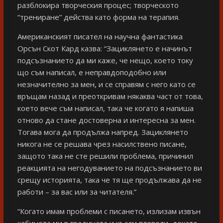
разблокира творческия процес; творческото
“трениране” действа като форма на терапия.
Американският писател на научна фантастика
Орсън Скот Кард казва: “Зациклянето е начинът
подсъзнанието да ми каже, че нещо, което току
що съм написал, е неправдоподобно или
незначително за мен, и се справям с него като се
връщам назад и преоткривам някаква част от това,
което вече съм написал, така че когато я напиша
отново да стане достоверна и интересна за мен.
Тогава мога да продължа напред. Зациклянето
никога не се решава чрез насилствено писане,
защото така не сте решили проблема, причинил
реакцията на негодуванието на подсъзнанието ви
срещу историята, така че тя ще продължава да не
работи – за вас или за читателя.”
“Когато имам проблеми с писането, излизам извън
кабинета ми в градината и късам плевели, докато