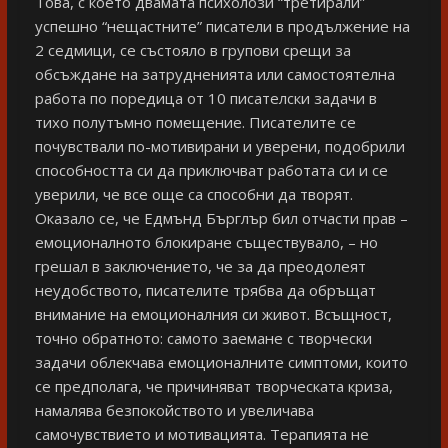
Това, с което двамата психолози “третирали”
успешно “нещастните” писатели в продължение на
2 седмици, се състояло в групови срещи за
обсъждане на затрудненията или самостоятелна
работа по поредица от 10 писателски задачи в
тихо полутъмно помещение. Писателите се
почувствали по-мотивирани и уверени, подобрили
способността си да приключват работата си и се
уверили, че все още са способни да творят.
Оказало се, че Едмънд Бърглър бил отчасти прав –
емоционалното блокиране съществувало, – но
грешал в заключението, че за да преодолеят
неудобството, писателите трябва да обръщат
внимание на емоционалния си живот. Всъщност,
точно обратното: самото заемане с творчески
задачи облекчава емоционалните симптоми, които
се предполага, че причиняват творческата криза,
намалява безпокойството и увеличава
самочувствието и мотивацията. Терапията не