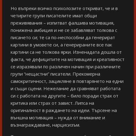
Но въпреки всичко психолозите откриват, че и в
четирите групи писателите имат общи
преживявания – изпитват фалшива мотивация,
понижена амбиция и не се забавляват толкова с
писането си; те са по-неспособни да генерират
картини в умовете си, а генерираните все пак
картини са не толкова ярки. Изненадата дошла от
факта, че дефицитите на мотивация и креативност
се изразявали по различен начин при различните
групи “нещастни” писатели. Прекомерна
самокритичност, зацикляне в повтарянето на едни
и същи сцени. Нежелание да сравняват работата
си с работата на другите – било поради страх от
критика или страх от завист. Липса на
оригиналност в раждането на идеи. Търсене на
външна мотивация – нужда от внимание и
възнаграждаване, нарцисизъм.