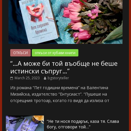
ОТКЪСИ
откъси от хубави книги
“…А може би той въобще не беше
истински съпруг…”
March 25, 2023
bgstoryteller
Из романа “Пет годишни времена” на Валентина
Мизийска, издателство “Ентусиаст”. “Пушеше на
отсрещния тротоар, когато го видя да излиза от
“Не ти нося подарък, каза тя. Слава
богу, отговори той…”