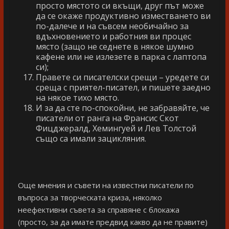
просто мястото си вкъщи, друг път може
да се окаже продуктивно изместването ви
по-далече и на съвсем необичайно за
вдъхновението и работния ви процес
място (защо не седнете в някое шумно
кафене или не излезете в парка с лаптопа
си);
Правете си писателски срещи – уредете си
среща с приятел-писател, и пишете заедно
на някое тихо място.
И за да сте по-спокойни, не забравяйте, че
писатели от ранга на Франсис Скот
Фицджералд, Хемингуей и Лев Толстой
също са имали зацикляния.
Още мнения и съвети на известни писатели по
въпроса за творческата криза, няколко
неефективни съвета за справяне с блокажа
(просто, за да имате предвид какво да не правите)