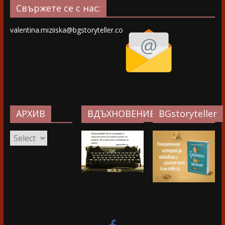
Свържете се с нас:
valentina.miziiska@bgstoryteller.co
АРХИВ
ВДЪХНОВЕНИЕ…
BGstoryteller
АРХИВ