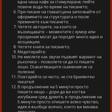
една чаша кафе за стимулиране; пийте
повече вода по време на писането;
При писане на глава/сцена започвайте от
оформянето на структурата и после
преминете към писането;
Четете авторите, на които се
възхищавате – моментите с хумор или
прозрения могат да породят много идеи и
асоциации;
Четете книги за писането;
Медитирайте;
Не мислете как звучи първият вариант на
ръкописа – позволете си да го пишете
лошо. Осакатяващите съмнения не са
полезни;
Повтаряйте си често, че сте брилянтен
писател!
В продължение на 5 минути просто
пишете нещо – дори да ви коства
изгубване сред думите, в продължение на
5 минути просто опишете всяко чувство,
идея и въобще всичко, което ви минава
през ума;