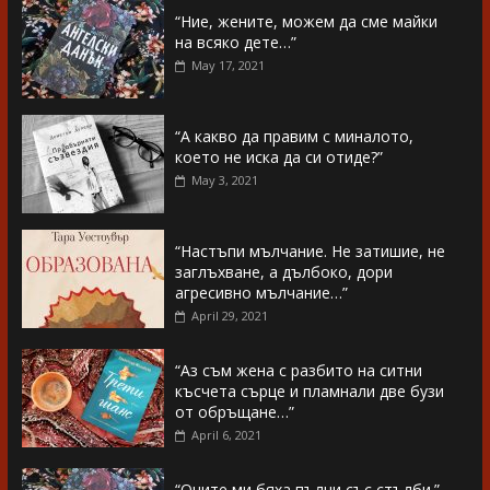
“Ние, жените, можем да сме майки
на всяко дете…”
May 17, 2021
“А какво да правим с миналото,
което не иска да си отиде?”
May 3, 2021
“Настъпи мълчание. Не затишие, не
заглъхване, а дълбоко, дори
агресивно мълчание…”
April 29, 2021
“Аз съм жена с разбито на ситни
късчета сърце и пламнали две бузи
от обръщане…”
April 6, 2021
“Очите ми бяха пълни със стълби.”