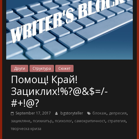
разказ
Други
Структура
Сюжет
Помощ! Край!
Зациклих!%?@&$=/-
#+!@?
,
,
September 17, 2017
bgstoryteller
блокаж
депресия
,
,
,
,
,
зацикляне
психиатър
психолог
самокритичност
стратегия
творческа криза