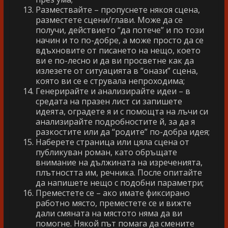
Размествайте – пропуснете някоя сцена,
разместете сцени/глави. Може да се
получи, действието “да потече” и по този
начин и то по-добре, а може просто да се
вдъхновите от писането на нещо, което
ви е по-лесно и да ви просветне как да
излезете от ситуацията в “онази” сцена,
която ви се е струвала непроходима;
Генерирайте и анализирайте идеи – в
средата на празен лист си запишете
идеята, оградете я и с помощта на лъчи си
анализирайте подробностите й, за да я
разкостите или да “родите” по-добра идея;
Наберете страница или цяла сцена от
публикуван роман, като обръщате
внимание на дължината на изреченията,
плътността им, речника. После опитайте
да напишете нещо с подобни параметри;
Преместете се – ако имате фиксирано
работно място, преместете се и вижте
дали смяната на мястото няма да ви
помогне. Някой път помага да смените