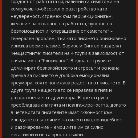
гордост от работата си; налични са симптоми на
компулсивно-обсесивно разстройство като
неувереност, стремеж към перфекционизъм,
желание за отлагане на работата, чувство на
безпомощност и “отвращение от самотата” –
генерален проблем, тъй като писането обикновено
изисква време насаме. Бариос и Сингър разделят
“нещастните” писатели на 4 групи в зависимост от
начина им на “блокиране”. В една от групите
доминират безпокойството и стресът и основна
пречка за писането е дълбока емоционална
преумора, която понижава радостта от писането. В
друга група нещастието се изразява в гняв и
раздразнение от други хора. В трета група
преобладава апатията и неангажираността, докато
в четвъртата писателите имат склонност към
изпадане в състояние на силен гняв, враждебност
и разочарование – емоциите им са силно
негативни и не са просто тъжни.