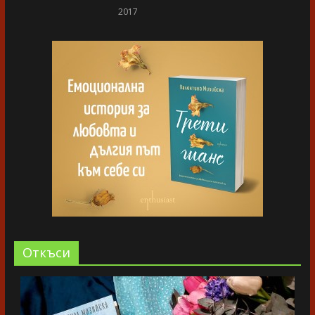
2017
Oткъси