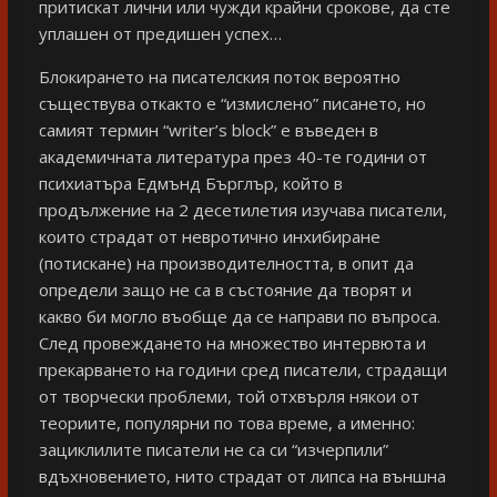
притискат лични или чужди крайни срокове, да сте
уплашен от предишен успех…
Блокирането на писателския поток вероятно
съществува откакто е “измислено” писането, но
самият термин “writer’s block” е въведен в
академичната литература през 40-те години от
психиатъра Едмънд Бърглър, който в
продължение на 2 десетилетия изучава писатели,
които страдат от невротично инхибиране
(потискане) на производителността, в опит да
определи защо не са в състояние да творят и
какво би могло въобще да се направи по въпроса.
След провеждането на множество интервюта и
прекарването на години сред писатели, страдащи
от творчески проблеми, той отхвърля някои от
теориите, популярни по това време, а именно:
зациклилите писатели не са си “изчерпили”
вдъхновението, нито страдат от липса на външна