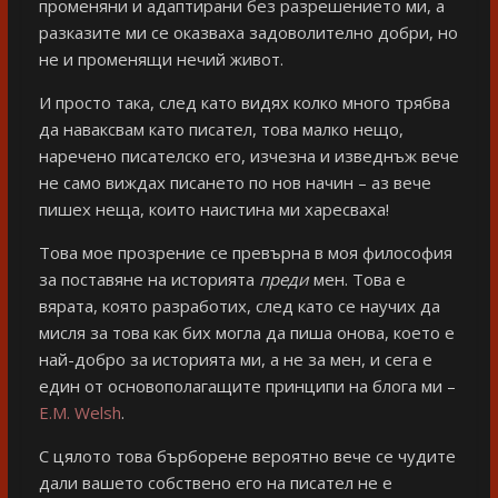
променяни и адаптирани без разрешението ми, а
разказите ми се оказваха задоволително добри, но
не и променящи нечий живот.
И просто така, след като видях колко много трябва
да наваксвам като писател, това малко нещо,
наречено писателско его, изчезна и изведнъж вече
не само виждах писането по нов начин – аз вече
пишех неща, които наистина ми харесваха!
Това мое прозрение се превърна в моя философия
за поставяне на историята
преди
мен. Това е
вярата, която разработих, след като се научих да
мисля за това как бих могла да пиша онова, което е
най-добро за историята ми, а не за мен, и сега е
един от основополагащите принципи на блога ми –
E.M. Welsh
.
С цялото това бърборене вероятно вече се чудите
дали вашето собствено его на писател не е