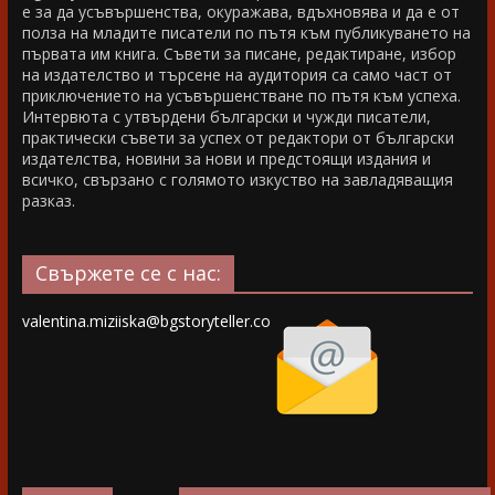
е за да усъвършенства, окуражава, вдъхновява и да е от
полза на младите писатели по пътя към публикуването на
първата им книга. Съвети за писане, редактиране, избор
на издателство и търсене на аудитория са само част от
приключението на усъвършенстване по пътя към успеха.
Интервюта с утвърдени български и чужди писатели,
практически съвети за успех от редактори от български
издателства, новини за нови и предстоящи издания и
всичко, свързано с голямото изкуство на завладяващия
разказ.
Свържете се с нас:
valentina.miziiska@bgstoryteller.co