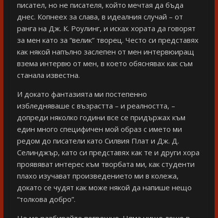
писател, но не писателя, който мечтая да бъда
днес. Копнеех за слава, в идеалния случай – от
ранга на Дж. К. Роулинг, и исках хората да говорят
за мен като за “велик” творец. Често си представях
как някой напълно заслепен от мен интервюиращ
взема интервю от мен, в което обяснявах как съм
станала известна.
И докато фантазията ми постепенно
избледняваше с възрастта – и реалността, –
допреди няколко години все се придържах към
един много специфичен мой образ с името ми
редом до писатели като Силвия Плат и Дж. Д.
Селинджър, като си представях как те и други хора
проявяват интерес към творбата ми, как студенти
плахо изучават произведението ми в колежа,
докато се чудят как може някой да напише нещо
“толкова добро”.
Не ме разбирайте погрешно. Няма нищо лошо в