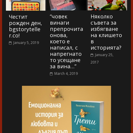
“човек
Няколко
Честит
винаги
съвета за
рожден ден,
препрочита
избягване
bgstorytelle
онова,
на клишето
r.co!
което е
в
January 5, 2019
написал, с
историята?
напрегнато
January 25,
то усещане
2017
за вина…”
March 4, 2019