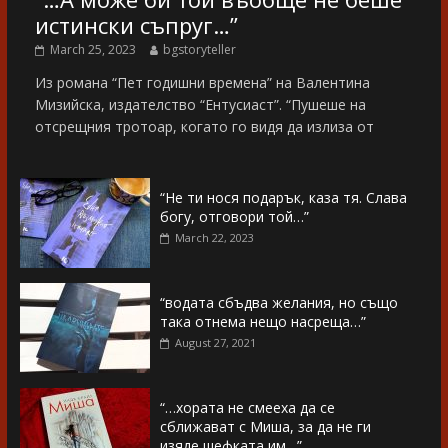
истински съпруг…”
March 25, 2023
bgstoryteller
Из романа “Пет годишни времена” на Валентина
Мизийска, издателство “Ентусиаст”. “Пушеше на
отсрещния тротоар, когато го видя да излиза от
“Не ти нося подарък, каза тя. Слава
богу, отговори той…”
March 22, 2023
“водата сбъдва желания, но също
така отнема нещо насреща…”
August 27, 2021
“…хората не смееха да се
сближават с Миша, за да не ги
изяде шефката им…”