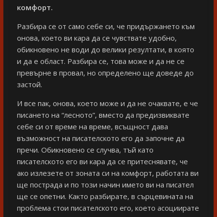
комфорт.
Разбира се от само себе си, че придържането към
онова, което ви кара да се чувствате удобно,
обикновено не води до велики резултати, в която
и да е област. Разбира се, това може и да не се
превърне в провал, но определено ще доведе до
застой.
И все пак, онова, което може и да не очаквате, е че
писането на “лесното”, вместо да предизвиквате
себе си от време на време, всъщност дава
възможност на писателското его да започне да
пречи. Обикновено се случва, тъй като
писателското его ви кара да се притеснявате, че
ако излезете от зоната си на комфорт, работата ви
ще пострада и по този начин името ви на писател
ще се опетни. Както разбирате, в сърцевината на
проблема стои писателското его, което асоциирате