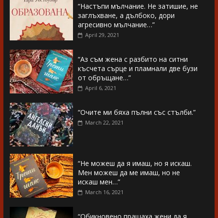
“Настъпи мълчание. Не затишие, не
заглъхване, а дълбоко, дори
агресивно мълчание…”
April 29, 2021
“Аз съм жена с разбито на ситни
късчета сърце и пламнали две бузи
от обръщане…”
April 6, 2021
“Очите ми бяха пълни със стълби.”
March 22, 2021
“Не можеш да я имаш, но я искаш.
Мен можеш да ме имаш, но не
искаш мен…”
March 16, 2021
“Обикновено пращаха жени да я