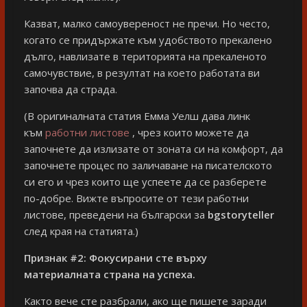
Казват, малко самоувереност не пречи. Но често,
когато се придържате към удобството прекалено
дълго, навлизате в територията на прекаленото
самочувствие, в резултат на което работата ви
започва да страда.
(В оригиналната статия Емма Уелш дава линк
към
работни листове
, чрез които можете да
започнете да излизате от зоната си на комфорт, да
започнете процес по заличаване на писателското
си его и чрез които ще успеете да се разберете
по-добре. Вижте въпросите от тези работни
листове, преведени на български за
bgstoryteller
след края на статията.)
Признак #2:
Фокусирани сте върху
материалната страна на успеха.
Както вече сте разбрали, ако ще пишете заради