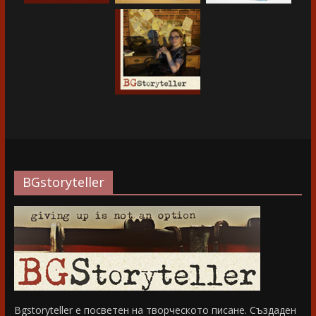
BGstoryteller
Bgstoryteller е посветен на творческото писане. Създаден