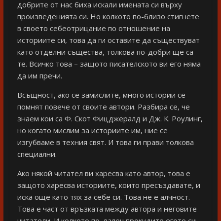
добрите от нас биха искали имената си върху
произведенията си. Но колкото по-близо стигнете
в своето себеотрицание по отношение на
историите си, това да ги оставите да съществуват
като отделни същества, толкова по-добри ще са
те. Всичко това – защото писателското ви его няма
да им пречи.
Всъщност, ако се замислите, много истории се
помнят повече от своите автори. Разбира се, че
знаем кои са Ф. Скот Фицджералд и Дж. К. Роулинг,
но когато мислим за историите им, ние се
изгубваме в техния свят. И това ги прави толкова
специални.
Ако някой читател ви харесва като автор, това е
защото харесва историите, които пресъздавате, и
иска още като тях за себе си. Това не е алчност.
Това е част от връзката между автора и неговите
читатели. И колкото по-далеч прокудите егото си