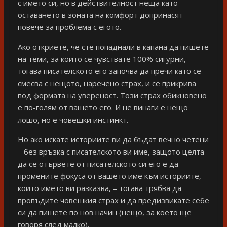
с името си, но в действителност неща като
оставането в зоната на комфорт допринасят
повече за проблема с егото.
Ако откриете, че сте попаднали в капана да пишете
на теми, за които се чувствате 100% сигурни,
тогава писателското его започва да пречи като се
смесва с нещото, наречено страх, и се прикрива
под формата на увереност. Този страх обикновено
е по-голям от вашето его. И не винаги е нещо
лошо, но е човешки инстинкт.
Но ако искате историите ви да бъдат вечно четени
– без връзка с писателското ви име, защото целта
да се отървете от писателското си его е да
промените фокуса от вашето име към историите,
които името ви разказва, – тогава трябва да
пропъдите човешкия страх и да предизвикате себе
си да пишете по нов начин (нещо, за което ще
говоря след малко).