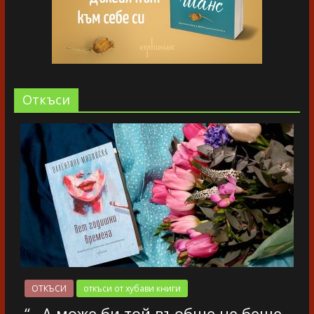
Oткъси
ОТКЪСИ
откъси от хубави книги
“…А може би той въобще не беше