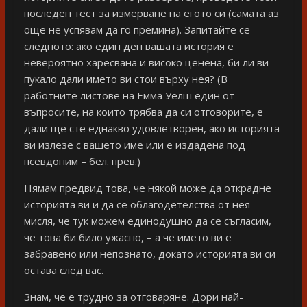
последен тест за измерване на егото си (самата аз
още не успявам да го премина). Запитайте се
следното: ако един ден вашата история е
невероятно харесвана и високо ценена, би ли ви
пукало дали името ви стои върху нея? (В
работните листове на Емма Уелш един от
въпросите, на които трябва да си отговорите, е
дали ще сте еднакво удовлетворен, ако историята
ви излезе с вашето име или е издадена под
псевдоним – бел. прев.)
Нямам предвид това, че някой може да открадне
историята ви и да се облагодетелства от нея –
мисля, че тук можем единодушно да се съгласим,
че това би било ужасно, – а че името ви е
забравено или непознато, докато историята ви си
остава след вас.
Знам, че е трудно за отговаряне. Дори най-