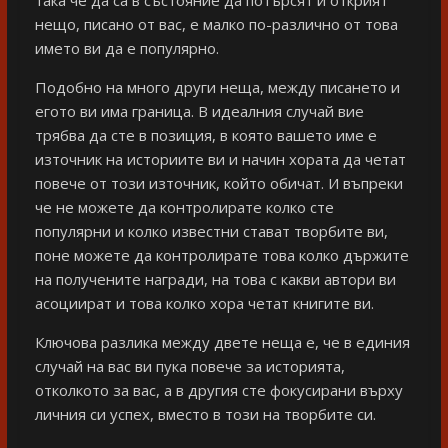
нещо, писано от вас, е малко по-различно от това
името ви да е популярно.
Подобно на много други неща, между писането и
егото ви има граница. В идеалния случай вие
трябва да сте в позиция, в която вашето име е
източник на историите ви и начин хората да четат
повече от този източник, който обичат. И въпреки
че не можете да контролирате колко сте
популярни и колко известни стават творбите ви,
поне можете да контролирате това колко държите
на получените награди, на това с какви автори ви
асоциират и това колко хора четат книгите ви.
Ключова разлика между двете неща е, че в единия
случай на вас ви пука повече за историята,
отколкото за вас, а в другия сте фокусирани върху
личния си успех, вместо в този на творбите си.