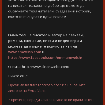
на писател, толкова по-добре ще можете да
обслужвате тези читатели, създавайки истории,
които ги вълнуват и вдъхновяват!
Емма Уелш е писател и автор на разкази,
романи, сценарии, пиеси и видео игри и
можете да откриете всичко за нея на
www.emwelsh.com
и
https://www.facebook.com/emmamwelsh/
Снимка: http://www.alisonwiebe.com/
Вижте още:
Пречи ли ви писателското его? Из Работните
листове на Емма Уелш
7 причини, поради които писането ви прави готин