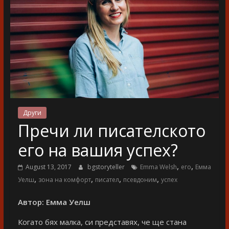
разказ
Други
Пречи ли писателското
его на вашия успех?
,
,
August 13, 2017
bgstoryteller
Emma Welsh
его
Емма
,
,
,
,
Уелш
зона на комфорт
писател
псевдоним
успех
Автор: Емма Уелш
Когато бях малка, си представях, че ще стана