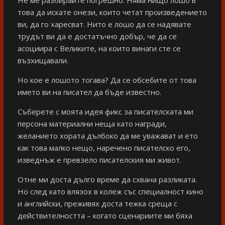
това да искате онези, които четат произведението
ви, да го харесват. Нито е лошо да се надявате
трудът ви да е достатъчно добър, че да се
асоциира с Великите, на които винаги сте се
възхищавали.
Но кое е лошото тогава? Да се обсебите от това
името ви на писател да бъде известно.
Съберете с моята идея фикс за писателската ми
персона материални неща като награди,
желанието хората дълбоко да ме уважават и ето
как това малко нещо, наречено писателско его,
изведнъж е превзело писателския ми живот.
Отне ми доста дълго време да схвана разликата.
Но след като влязох в колеж със специалност кино
и английски, преживях доста тежка среща с
действителността – когато сценариите ми бяха