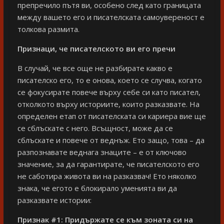
препречило пътя ви, особено след като границата
между вашето его и писателската самоувереност е
толкова размита.
Признаци, че писателското ви его пречи
В случай, че все още не разбирате какво е
писателско его, то е онова, което се случва, когато
се фокусирате повече върху себе си като писател,
отколкото върху историите, които разказвате. На
определен етап от писателската си кариера вие ще
се сблъскате с него. Всъщност, може да се
сблъскате и повече от веднъж. Ето защо, това – да
разпознавате веднага знаците – е от ключово
значение, за да гарантирате, че писателското его
не саботира живота ви на разказвач! Ето няколко
знака, че егото е блокирало уменията ви да
разказвате истории:
Признак #1:
Придържате се към зоната си на