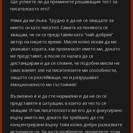
Ще успеете ли да преминете решаващия тест за
писателското его?
Няма да ви лъжа. Трудно е да не се хващате за
името си като писател. Самата аз понякога се
хващам, че си се представям като “най-добрия”
автор на нашето време. Мисля колко искам да ме
уважават хората, как произнасят името ми, докато
ме представят, а после се налага да се
дистанцирам и да си спомня, че подобни мисли не
само влияят зле на писателските ми способности,
защото са разсейващи, но и разрушават
емоционалното ми състояние!
Възможно е и да сте нормални и да не си се
представяте в ситуации, в които аз често се
хващам. И пак писателското ви его да е фокусирано
върху името ви, докато би трябвало да сте
концентрирани върху това колко добре разказвате
историите си. За да го разберете, проведете този