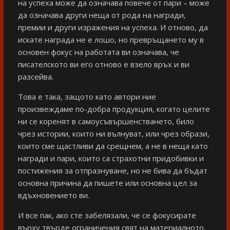
на успеха може да означава повече от пари – може
да означава други неща от рода на награди,
премии и други изражения на успеха. И отново, да
искате награда не е лошо, но превръщането му в
основен фокус на работата ви означава, че
писателското ви его отново е взело връх и ви
разсейва.
Това е така, защото като автори ние
произвеждаме по-добра продукция, когато целите
ни се коренят в самоусъвършенстването, било
чрез истории, които ни вълнуват, или чрез образи,
които сме щастливи да срещнем, а не в неща като
награди и пари, които са страхотни придобивки и
постижения за отпразнуване, но не бива да бъдат
основна причина да пишете или основна цел за
вдъхновението ви.
И все пак, ако сте забелязали, че се фокусирате
върху твърде ограничения свят на материалното,