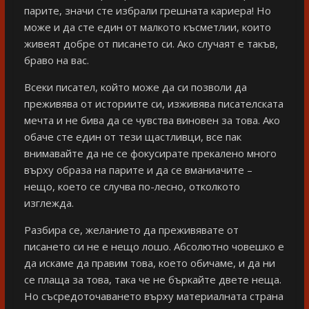
парите, значи сте избрали грешната кариера! Но
може и да сте един от малкото късметлии, които
живеят добре от писането си. Ако случаят е такъв,
браво на вас.
Всеки писател, който може да си позволи да
преживява от историите си, изживява писателската
мечта и не бива да се чувства виновен за това. Ако
обаче сте един от тези щастливци, все пак
внимавайте да не се фокусирате прекалено много
върху образа на парите и да се вманиачите –
нещо, което се случва по-лесно, отколкото
изглежда.
Разбира се, желанието да преживявате от
писането си не е нещо лошо. Абсолютно човешко е
да искаме да правим това, което обичаме, и да ни
се плаща за това, така че не бъркайте двете неща.
Но съсредоточаването върху материалната страна