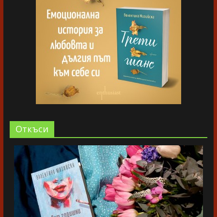
Oткъси