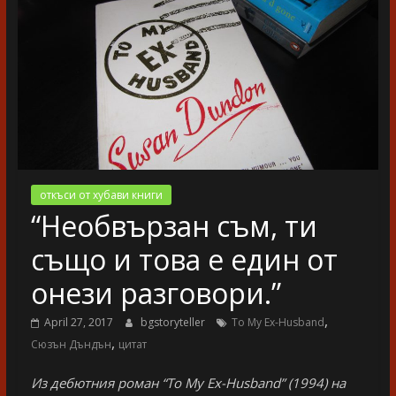
разказ
откъси от хубави книги
“Необвързан съм, ти
също и това е един от
онези разговори.”
,
April 27, 2017
bgstoryteller
To My Ex-Husband
,
Сюзън Дъндън
цитат
Из дебютния роман “To My Ex-Husband” (1994) на