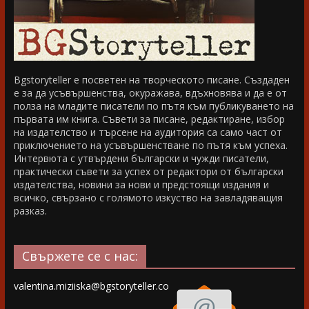
Bgstoryteller е посветен на творческото писане. Създаден
е за да усъвършенства, окуражава, вдъхновява и да е от
полза на младите писатели по пътя към публикуването на
първата им книга. Съвети за писане, редактиране, избор
на издателство и търсене на аудитория са само част от
приключението на усъвършенстване по пътя към успеха.
Интервюта с утвърдени български и чужди писатели,
практически съвети за успех от редактори от български
издателства, новини за нови и предстоящи издания и
всичко, свързано с голямото изкуство на завладяващия
разказ.
Свържете се с нас:
valentina.miziiska@bgstoryteller.co