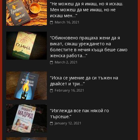
“Не можеш да я имаш, но я искаш.
Мен можеш да ме имаш, но не
искаш мен…”
March 16, 2021
“Обикновено пращаха жени да я
викат, сякаш уреждането на
болестите в нечия къща беше само
женска работа…”
March 2, 2021
“Иска се умение да си тъжен на
двайсет и три…”
February 16, 2021
“Изглежда все пак някой го
търсеше.”
January 12, 2021