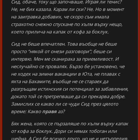
Сид, обаче, току що започваше. Играя ли тенис?
Не, не бих казала. Карам ли ски? Не. Но в момент
на заигравка добавих, че скоро съм имала
страхотно снежно спускане по хълм върху нещо,
което прилича на капак от кофа за боклук.
Сид не беше впечатлен. Това въобще не беше
просто “някой от онези разговори”; беше си
интервю. Мен ме сканираха за приемливост. И
неслучайно се провалях. Бързо бе установено, че
не ходех на зимни ваканции в Юта, не плавах с
яхта на Бахамите, въобще не се стараех да
разгръщам истинския си потенциал за забавления,
докато той се претрепваше да си прекарва добре.
Замислих се какво ли се чуди Сид през цялото
време: Какво
правя
аз?
Бях жена, която се пързаляше по хълм върху капак
от кофа за боклук. Дори си нямах тобоган или
шейна. А Сид бе всичко друго, но не и нетърпелив.