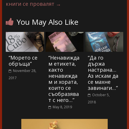
книги се провалят
→
You May Also Like
“Морето се
“Ненавижда
“Да го
обръща”
м етикета,
държа
както
настрана…
November 28,
ненавижда
Аз искам да
2017
м и хората,
се махне
които се
завинаги…”
съобразява
October 5,
т с него…”
2018
May 8, 2019