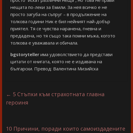
нещата по-леки за Емили. За нея всичко е не
просто загуба на съпруг – в продължение на
толкова години Ник е бил нейният най-добър
приятел. Тя се чувства наранена, гневна и
предадена, но тя също така помни мъжа, когото
толкова е уважавала и обичала.
bgstoryteller
има удоволствието да представи
цитати от книгата, която не е издавана на
български. Превод: Валентина Мизийска
←
5 Стъпки към страхотната главна
героиня
10 Причини, поради които самоиздадените