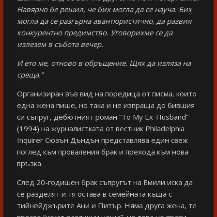
Навярно бе решил, че бих могла да се науча. Бих
могла да се разгърна авантюристично, да развия
конкурентно предимство. Уговорихме се да
излезем в събота вечер.
И ето ме, отново в обръщение. Щях да изляза на
среща.”
Организиран във вид на поредица от писма, които
една жена пише, но така и не изпраща до бившия
си съпруг, дебютният роман “To My Ex-Husband”
(1994) на журналистката от вестник Philadelphia
Inquirer Сюзън Дъндън представлява един свеж
поглед към проваления брак и прехода към нова
връзка.
След 20-годишен брак съпругът на Емили иска да
се разделят и тя остава в семейната къща с
тийнейджърите Ани и Питър. Няма друга жена, те
просто “искат различни неща”, но това не прави