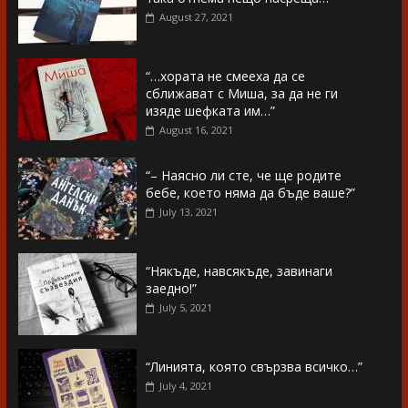
August 27, 2021
“…хората не смееха да се
сближават с Миша, за да не ги
изяде шефката им…”
August 16, 2021
“– Наясно ли сте, че ще родите
бебе, което няма да бъде ваше?”
July 13, 2021
“Някъде, навсякъде, завинаги
заедно!”
July 5, 2021
“Линията, която свързва всичко…”
July 4, 2021