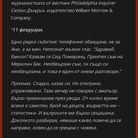
журналистката от вестник Philadelphia Inquirer
Сюзън Дъндън, издателство
William Morrow &
Company.
“
11 февруари.
Едно рядко събитие: телефонно обаждане, не за
Ани, а за мен. Непознат мъжки глас. “Здравей,
Емили? Казвам се Сид Померанц. Приятел съм на
Мерилин Бек. Необвързан съм, ти също си
необвързана, и това е един от онези разговори.”
Прихнах. Сладко, казах си. Но отиграно,
упражнявано. Тази вечер не говорех с аматьор.
Бързо преминахме през увода. От колко време
всеки е самотен, брой на децата, възрастта им –
статистики. И въпросите ми бързо свършиха.
Доколкото разбирах, нямаше какво повече да се
направи, освен да се срещна с човека.