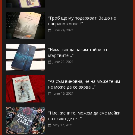
“Гроб ще му подаряват! Защо не
направо ковчег!”
June 24, 2021
“Няма как да пазим тайни от
мъртвите…”
June 20, 2021
“Аз съм виновна, че на мъжете им
не може да се вярва…”
June 15, 2021
“Ние, жените, можем да сме майки
на всяко дете…”
May 17, 2021