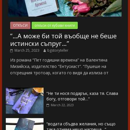
ОТКЪСИ
откъси от хубави книги
“…А може би той въобще не беше
истински съпруг…”
March 25, 2023
bgstoryteller
Из романа “Пет годишни времена” на Валентина
Мизийска, издателство “Ентусиаст”. “Пушеше на
отсрещния тротоар, когато го видя да излиза от
“Не ти нося подарък, каза тя. Слава
богу, отговори той…”
March 22, 2023
“водата сбъдва желания, но също
така отнема нещо насреща…”