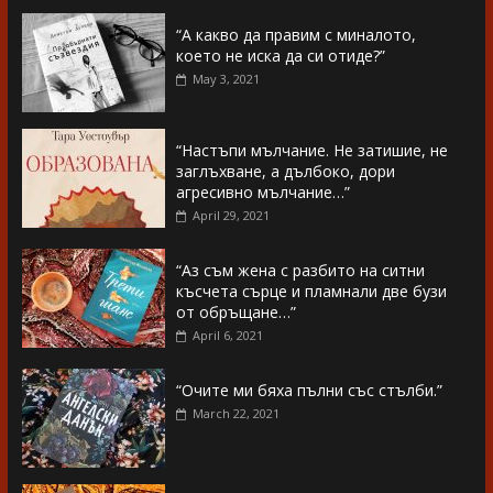
“А какво да правим с миналото,
което не иска да си отиде?”
May 3, 2021
“Настъпи мълчание. Не затишие, не
заглъхване, а дълбоко, дори
агресивно мълчание…”
April 29, 2021
“Аз съм жена с разбито на ситни
късчета сърце и пламнали две бузи
от обръщане…”
April 6, 2021
“Очите ми бяха пълни със стълби.”
March 22, 2021