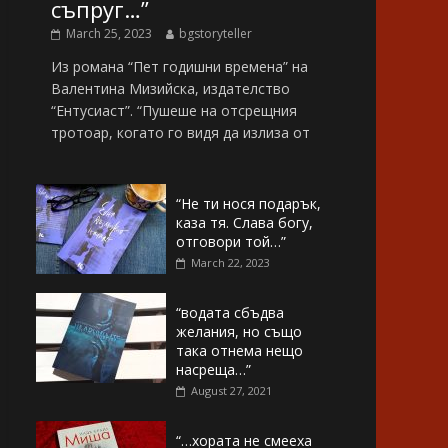
съпруг…”
March 25, 2023
bgstoryteller
Из романа “Пет годишни времена” на
Валентина Мизийска, издателство
“Ентусиаст”. “Пушеше на отсрещния
тротоар, когато го видя да излиза от
“Не ти нося подарък,
каза тя. Слава богу,
отговори той…”
March 22, 2023
“водата сбъдва
желания, но също
така отнема нещо
насреща…”
August 27, 2021
“…хората не смееха