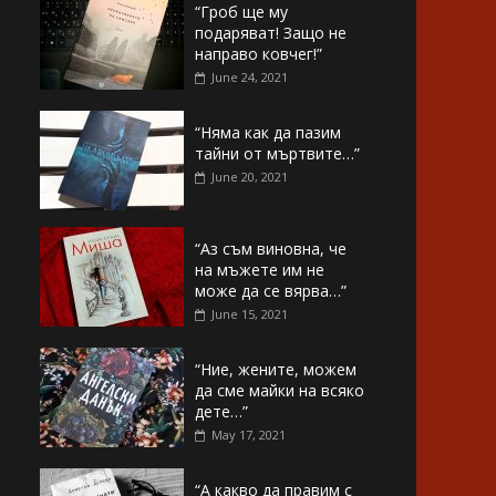
“Гроб ще му
подаряват! Защо не
направо ковчег!”
June 24, 2021
“Няма как да пазим
тайни от мъртвите…”
June 20, 2021
“Аз съм виновна, че
на мъжете им не
може да се вярва…”
June 15, 2021
“Ние, жените, можем
да сме майки на всяко
дете…”
May 17, 2021
“А какво да правим с