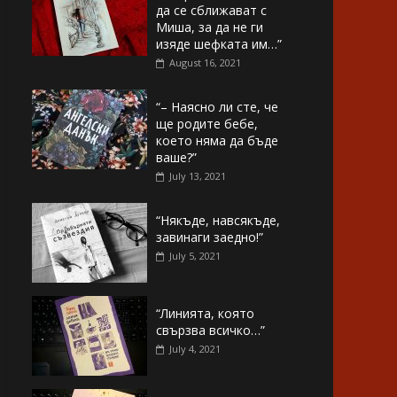
да се сближават с
Миша, за да не ги
изяде шефката им…”
August 16, 2021
“– Наясно ли сте, че
ще родите бебе,
което няма да бъде
ваше?”
July 13, 2021
“Някъде, навсякъде,
завинаги заедно!”
July 5, 2021
“Линията, която
свързва всичко…”
July 4, 2021