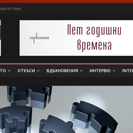
доволствие
ичам да пиша за герои, които еволюират
не беше истински съпруг…”
 тя. Слава богу, отговори той…”
в всяка сцена преживявам силно, както ако ми се случва в жив
ЕТО
ОТКЪСИ
ВДЪХНОВЕНИЯ
ИНТЕРВЮ
INTE