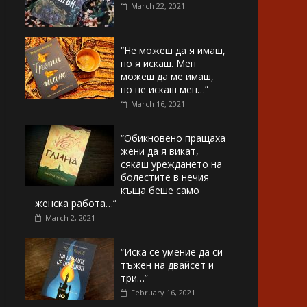
March 22, 2021
“Не можеш да я имаш,
но я искаш. Мен
можеш да ме имаш,
но не искаш мен…”
March 16, 2021
“Обикновено пращаха
жени да я викат,
сякаш уреждането на
болестите в нечия
къща беше само
женска работа…”
March 2, 2021
“Иска се умение да си
тъжен на двайсет и
три…”
February 16, 2021