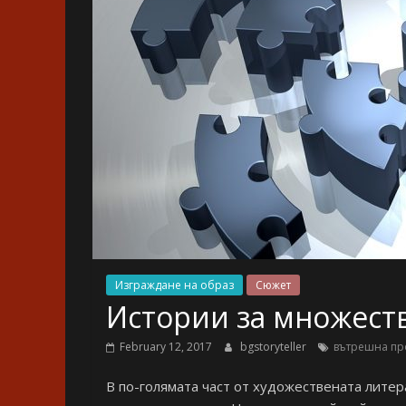
Изграждане на образ
Сюжет
Истории за множест
February 12, 2017
bgstoryteller
вътрешна п
В по-голямата част от художествената лите