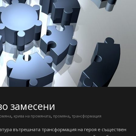
во замесени
,
,
,
ромяна
крива на промяната
промяна
трансформация
ратура вътрешната трансформация на героя е съществен