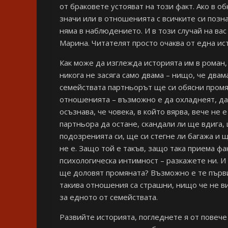
от браковете устояват на този факт. Ако в 
значи или в отношенията с всичките си позн
няма в наблюдението. И в този случай на ва
Марина. Читателят просто очаква от една ис
Как може да изглежда историята им в роман,
никога не засяга само двама – нищо, че двама
семействата партньорът ще си обясни промя
отношенията – възможно е да охладнеят, да 
осъзнава, че човека, в който вярва, вече не 
партньора да остане, скандали ли ще вдига,
подозренията си, ще си стегне ли багажа и 
не е. Защо той е такъв, защо така приема фа
психологическа интимност – разкажете ни. И 
ще доловят промяната? Възможно е те първи 
такива отношения са страшни, нищо че не ви
за едното от семействата.
Развийте историята, погледнете я от повече 