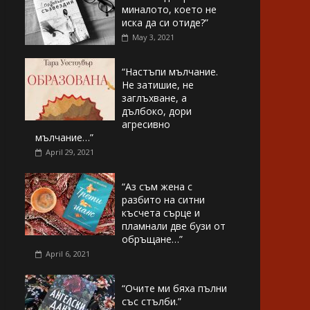
миналото, което не
иска да си отиде?”
May 3, 2021
“Настъпи мълчание.
Не затишие, не
заглъхване, а
дълбоко, дори
агресивно
мълчание…”
April 29, 2021
“Аз съм жена с
разбито на ситни
късчета сърце и
пламнали две бузи от
обръщане…”
April 6, 2021
“Очите ми бяха пълни
със стълби.”