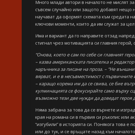
Много млади автори в началото не мислят за
съвсем случайно или защото добавят нещо н
научават да оформят схемата към средата на
ключови моменти, които да им служат за целт
Има и вариант да го направите отзад напре
стигнал чрез мотивацията си главния герой,
“Онова, което е сам по себе си главният гер
– казва американската писателка и редактор
наръчника за писане на проза. – “Не външни 
вярват, и е в несъвместимост с първичните 
– каращо корема им да се свива, се бие вът
кулминацията се фокусирайте само върху сцен
възможно тези две нужди да доведат героя д
Няма забрана за това да се върнете и изград
края на романа си в първия си ръкопис или ак
“изгубили” в историята си. Понякога това е п
или до тук, и се връщате назад към началот