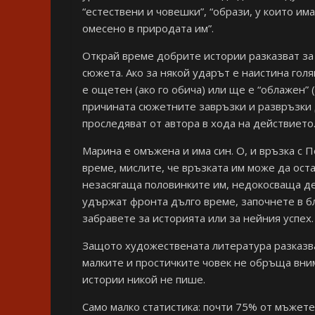
“естествени и човешки”, “образи, у които и
омесено в природата им”.
Открай време добрите истории разказват за 
сюжета. Ако за някой ударът е наистина голя
е ощетен (ако го обича) или ще е “облажен” (
причината сюжетните завръзки и развръзки 
проследяват от автора в хода на действието
Марина е омъжена и има син. О, и връзка с 
време, мислите, че връзката им може да ос
незасягаща половинките им, недокосваща де
удържат фронта дълго време, започнете в б
забравете за историята или за нейния успех
Защото художествената литература разказва 
малките и простичките човек не обръща внима
истории никой не пише.
Само малко статистика: почти 75% от мъжете