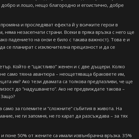
ма добро и лошо, нещо благородно и егоистично, добре
промяна и проследяват ефекта й у всичките герои в
м, няма незасегнати страни. Всеки в пряка връзка с него ще
ако падението на онзи е било с такава важност). Това е и
да се планират с изключителна прецизност и да се
.
Петър. Който е “щастливо” женен и с две дъщери. Колко
тане само тяхна авантюра – неощетяваща браковете им,
цата им? Ако тези двамата са толкова предпазливи, че ще
лизост до “надушването”. Ако не предвиждате такова –
. Защо?
само за големите и “сложните” събития в живота. На
ние, не ги запомня, не го карат да разсъждава – за тях
 и поне 50% от жените са имали извънбрачна връзка. 35%