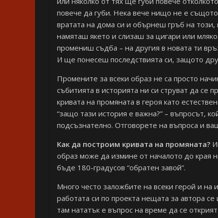
или няколко от тях ще губи повече отколкото
повече да губи. Нека вече нищо не е същото
вратата на дома си и обърнеш гръб на този, 
намяташ якето и слизаш за цигари или мляко
промениш съдба – на другия в новата ти връз
И ще понесеш последствията си, защото друг
Промените за всеки образ не са просто начин
събитията в историята ни си струват да се п
кривата на промяната в героя като естествен
“защо тази история е важна?” – въпросът, ко
подсъзнателно. Отговорете на въпроса и ваш
Как да построим кривата на промяната?
Им
образ може да измине от началото до края 
бъде 180-градусов “обратен завой”.
Много често заложбите на всеки герой и на и
работата си по проекта нещата за автора се
там нататък е въпрос на време да се открият