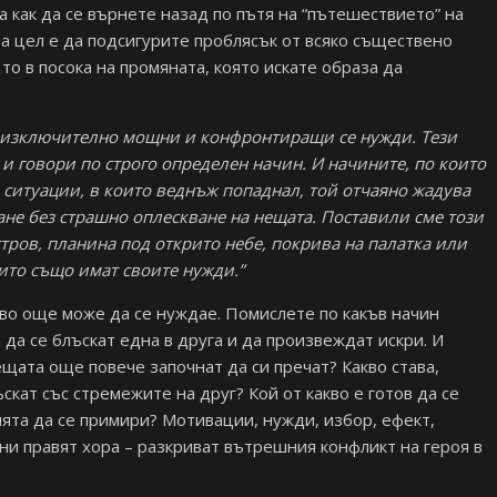
а как да се върнете назад по пътя на “пътешествието” на
та цел е да подсигурите проблясък от всяко съществено
о в посока на промяната, която искате образа да
че изключително мощни и конфронтиращи се нужди. Тези
и говори по строго определен начин. И начините, по които
 ситуации, в които веднъж попаднал, той отчаяно жадува
ане без страшно оплескване на нещата. Поставили сме този
остров, планина под открито небе, покрива на палатка или
оито също имат своите нужди.”
кво още може да се нуждае. Помислете по какъв начин
да се блъскат една в друга и да произвеждат искри. И
ещата още повече започнат да си пречат? Какво става,
скат със стремежите на друг? Кой от какво е готов да се
ията да се примири? Мотивации, нужди, избор, ефект,
 ни правят хора – разкриват вътрешния конфликт на героя в