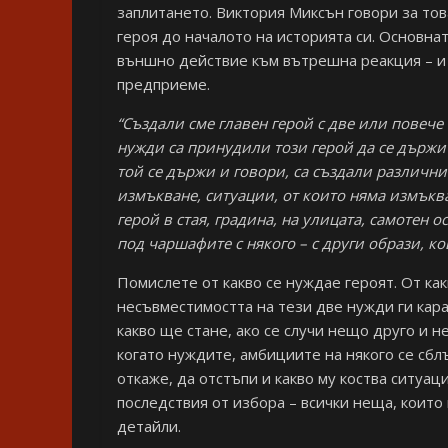
заплитането. Виктория Миксън говори за тов
героя до началото на историята си. Основна
външно действие към вътрешна реакция – и т
предприеме.
“Създали сме главен герой с две или пове
нужди са принудили този герой да се държи 
той се държи и говори, са създали различни
измъкване, ситуации, от които няма измъкв
герой в стая, градина, на улицата, самотен 
под чаршафите с някого – с други образи, к
Помислете от какво се нуждае героят. От ка
несъвместимостта на тези две нужди ги кара 
какво ще стане, ако се случи нещо друго и н
когато нуждите, амбициите на някого се сблъ
откаже, да отстъпи и какво му коства ситуац
последствия от избора – всички неща, които
детайли.