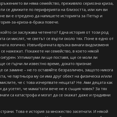
обкръжението ви няма семейство, преживяло сериозна криза,
ати се движите по периферията на близостта, или хич ви
с не ви е отредено да напишете историята за Петър и
тория-за-криза-в-брака повече.
 който си заслужава четенето? Една история от този род
та си мислят, че светът се върти около тях. Поне в едно от
ната логично. Извънбрачната връзка винаги видоизменя
се нажежат. Покажете ни семейство, в което някой
е сигурен. Ултиматуми ли ще поставя, ще се моли ли
 ще се гърчи ли известно време, докато признае
ще си замине – не го оставяйте безразличен, защото никога
кта, че партньора му си има друг обект на физическа и/или
мислите, че с това изчерпвате нещата? Не. Ами децата как
да усетят, че мама/тати вече не е същия човек? За тях
наги са катастрофа и могат да се окажат даже и градивни
страни. Това е история за множество засегнати. И някой