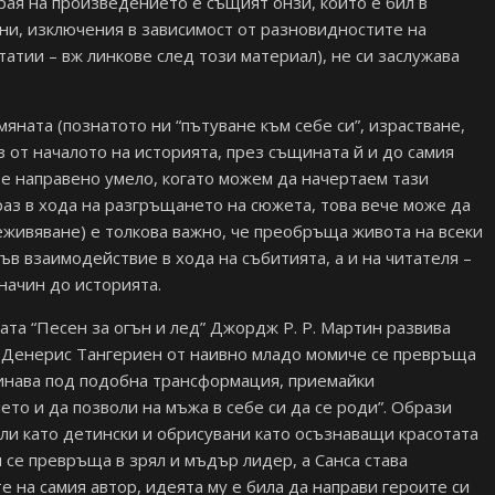
края на произведението е същият онзи, който е бил в
ни, изключения в зависимост от разновидностите на
атии – вж линкове след този материал), не си заслужава
яната (познатото ни “пътуване към себе си”, израстване,
з от началото на историята, през същината й и до самия
о е направено умело, когато можем да начертаем тази
раз в хода на разгръщането на сюжета, това вече може да
реживяване) е толкова важно, че преобръща живота на всеки
във взаимодействие в хода на събитията, а и на читателя –
 начин до историята.
а “Песен за огън и лед” Джордж Р. Р. Мартин развива
. Денерис Тангериен от наивно младо момиче се превръща
инава под подобна трансформация, приемайки
о и да позволи на мъжа в себе си да се роди”. Образи
ли като детински и обрисувани като осъзнаващи красотата
 се превръща в зрял и мъдър лидер, а Санса става
е на самия автор, идеята му е била да направи героите си