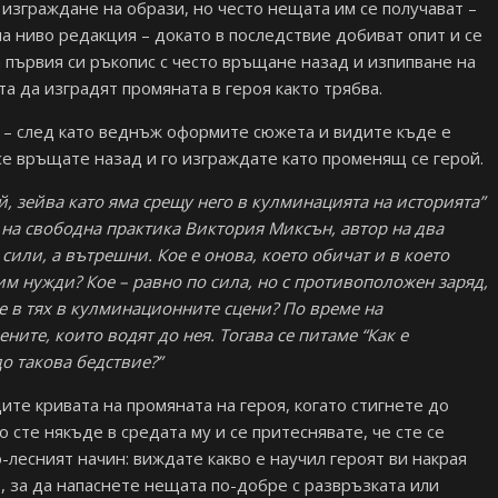
 изграждане на образи, но често нещата им се получават –
а ниво редакция – докато в последствие добиват опит и се
 първия си ръкопис с често връщане назад и изпипване на
а да изградят промяната в героя както трябва.
д – след като веднъж оформите сюжета и видите къде е
 се връщате назад и го изграждате като променящ се герой.
ой, зейва като яма срещу него в кулминацията на историята”
 на свободна практика Виктория Миксън, автор на два
сили, а вътрешни. Кое е онова, което обичат и в което
им нужди? Кое – равно по сила, но с противоположен заряд,
ре в тях в кулминационните сцени? По време на
ите, които водят до нея. Тогава се питаме “Как е
о такова бедствие?”
ите кривата на промяната на героя, когато стигнете до
о сте някъде в средата му и се притеснявате, че сте се
о-лесният начин: виждате какво е научил героят ви накрая
о, за да напаснете нещата по-добре с развръзката или