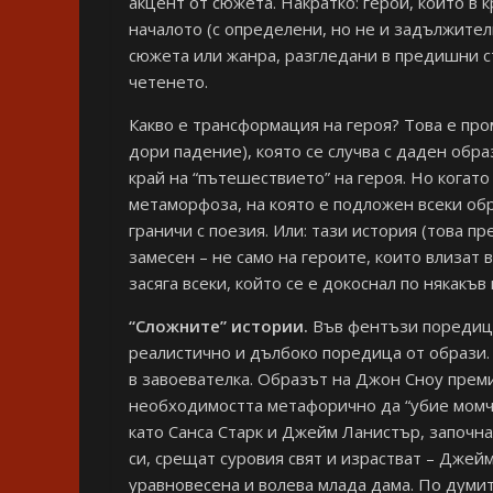
акцент от сюжета. Накратко: герой, който в 
началото (с определени, но не и задължител
сюжета или жанра, разгледани в предишни ст
четенето.
Какво е трансформация на героя? Това е пром
дори падение), която се случва с даден обра
край на “пътешествието” на героя. Но когат
метаморфоза, на която е подложен всеки об
граничи с поезия. Или: тази история (това п
замесен – не само на героите, които влизат 
засяга всеки, който се е докоснал по някакъв
“Сложните” истории.
Във фентъзи поредицат
реалистично и дълбоко поредица от образи
в завоевателка. Образът на Джон Сноу прем
необходимостта метафорично да “убие момчет
като Санса Старк и Джейм Ланистър, започна
си, срещат суровия свят и израстват – Джейм
уравновесена и волева млада дама. По думит