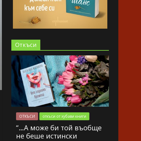
Oткъси
ОТКЪСИ
откъси от хубави книги
“…А може би той въобще
не беше истински