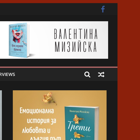
ота
RVIEWS