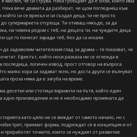
 е мислил, че си струва. Нека губещият да е онзи, който има
. Нека вече двамата да разберат, че щом погледнеш към
в който си се врекъл и си създал деца, ти не просто
 до супермаркета отсреща. Ти отиваш някъде, за да
ка, на човека редом с теб, на децата ти, на чуждите деца.
и ще го понесат заради теб, без да са искали.
 да задоволим читателския глад за драма – те показват, че
рочетат. Ефектът, който носи разказа ни се оглежда в
а последица, логичен извод, прост отговор на въпроса
йто малко хора си задават ясно, но доста други се вълнуват
ата проза няма да е загуба на време.
а десетки или стотици варианти на пътя, който един
на едно произведение и не е необходимо промяната да
сторията като цяло не се виждат от самото начало, но с
 избистрят, приемат форма, подреждат се в концепция и от
 и преработят точките, които се нуждаят от развитие.